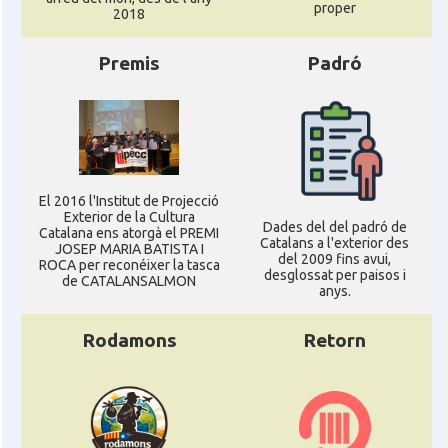
proper
* + ambaixades i consolats
2018
Premis
Padró
El 2016 l'Institut de Projecció
Exterior de la Cultura
Dades del del padró de
Catalana ens atorgà el PREMI
Catalans a l'exterior des
JOSEP MARIA BATISTA I
del 2009 fins avui,
ROCA per reconéixer la tasca
desglossat per paisos i
de CATALANSALMON
anys.
Rodamons
Retorn