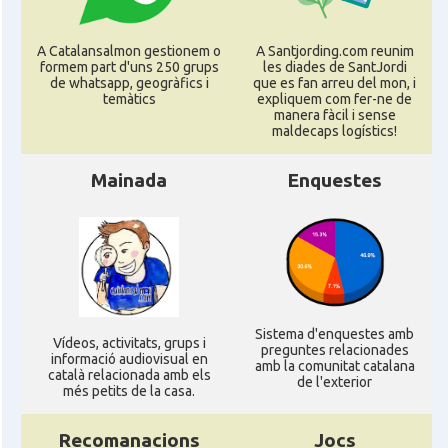
CAMON
Catalans a KASSEL
A Catalansalmon gestionem o
A Santjording.com reunim
formem part d'uns 250 grups
les diades de SantJordi
de whatsapp, geogràfics i
que es fan arreu del mon, i
CAMON
Catalans a Koeln - Köln - Colonia
temàtics
expliquem com fer-ne de
manera fàcil i sense
maldecaps logí­stics!
CAMON
Catalans a LEIPZIG
Mainada
Enquestes
CAMON
Catalans a Mainz
CAMON
Catalans a MANNHEIM
CAMON
Catalans a MÜNCHEN
Sistema d'enquestes amb
Ví­deos, activitats, grups i
preguntes relacionades
informació audiovisual en
amb la comunitat catalana
català relacionada amb els
CAMON
Catalans a NURNBERG
de l'exterior
més petits de la casa.
CAMON
Catalans a OLDENBURG
Recomanacions
Jocs