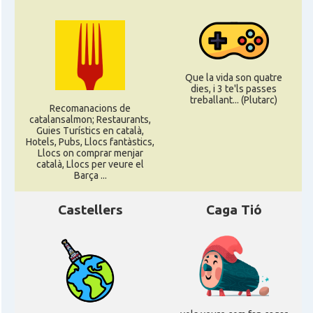
CAMON
Catalans a ROSTOCK
CAMON
Catalans a Stuttgart
Que la vida son quatre
dies, i 3 te'ls passes
treballant... (Plutarc)
Recomanacions de
CAMON
Catalans a TRIER
catalansalmon; Restaurants,
Guies Turístics en català,
Hotels, Pubs, Llocs fantàstics,
Llocs on comprar menjar
CAMON
CATALANS A TÜBINGEN
català, Llocs per veure el
Barça ...
Associació Catalana d'Essen E.V. /
Casal
Katalanischer Verein Essen E.V.
Castellers
Caga Tió
Associació Catalana d'Hamburg "El
Casal
Pont Blau\"
Casal
Casal Català de Frankfurt