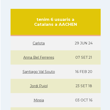
tenim 6 usuaris a
Catalans a AACHEN
Carlota
29 JUN 24
Anna Bel Ferreres
07 SET 21
Santiago Val Souto
16 FEB 20
Jordi Pujol
23 SET 18
Mireia
03 OCT 16