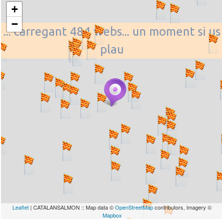
+
−
... carregant 484 webs... un moment si us
plau
Leaflet
| CATALANSALMON :: Map data ©
OpenStreetMap
contributors, Imagery ©
Mapbox