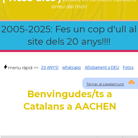
arreu del món
2005-2025: Fes un cop d'ull al
site dels 20 anys!!!!
menu ràpid >>
20 ANYS!
whatsapp
Allotjament a DEU
Fotos
Tornar al capdamunt
Benvingudes/ts a
Catalans a AACHEN