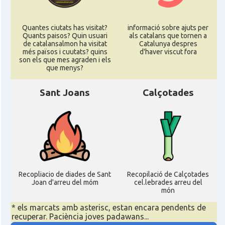
Quantes ciutats has visitat?
informació sobre ajuts per
Quants paisos? Quin usuari
als catalans que tornen a
de catalansalmon ha visitat
Catalunya despres
més països i cuutats? quins
d'haver viscut fora
son els que mes agraden i els
que menys?
Sant Joans
Calçotades
Recopliacio de diades de Sant
Recopilació de Calçotades
Joan d'arreu del móm
cel.lebrades arreu del
món
* els marcats amb asterisc, estan encara pendents de
recuperar. Paciència joves padawans...