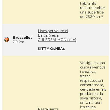
habitants
repartits sobre
una superfície
de 76,30 km²
Llocs per veure el
Barça (ves a
Brusselles
CULERSALMON.com)
119 km
KITTY OsHEAs
Vertige és una
cuina inventiva
i creativa,
fresca,
respectuosa i
compromesa,
centrada en els
productes i la
seva història,
en la natura i
les seves
Restaurants