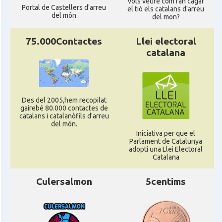
vols veure com fan cagar
Portal de Castellers d'arreu
el tió els catalans d'arreu
del món
del mon?
Casal Català de Stuttgart, Stuttcat
Casal
e.V.
75.000Contactes
Llei electoral
catalana
Casal
Catalanets E.V.
Casal
Centre Català de Munic
Des del 2005,hem recopilat
gairebé 80.000 contactes de
Casal
Centre Cultural Català de Colònia
catalans i catalanòfils d'arreu
del món.
Iniciativa per que el
Parlament de Catalunya
Casal
Katalanischer Salon, e. V.
adopti una Llei Electoral
Catalana
Acció
Oficina Exterior de Catalunya a Berlín
Culersalmon
5centims
Oficina Exterior de Catalunya a
Acció
Stuttgart