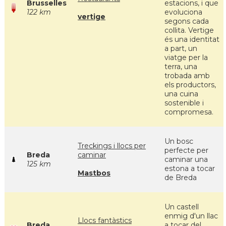
Brusselles
estacions, i que
122 km
evoluciona
vertige
segons cada
collita. Vertige
és una identitat
a part, un
viatge per la
terra, una
trobada amb
els productors,
una cuina
sostenible i
compromesa.
Un bosc
Treckings i llocs per
perfecte per
Breda
caminar
caminar una
125 km
estona a tocar
Mastbos
de Breda
Un castell
enmig d'un llac
Llocs fantàstics
Breda
a tocar del