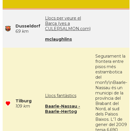
Llocs per veure el
Barça (ves a
Dusseldorf
CULERSALMON.com)
69 km
mclaughlins
Segurament la
frontera entre
pisos més
estrambotica
del
mon!\r\nBaarle-
Nassau és un
municipi de la
Llocs fantàstics
província del
Tilburg
Brabant del
109 km
Baarle-Nassau -
Nord, al sud
Baarle-Hertog
dels Països
Baixos. L'1 de
gener del 2009
tenia 6.690