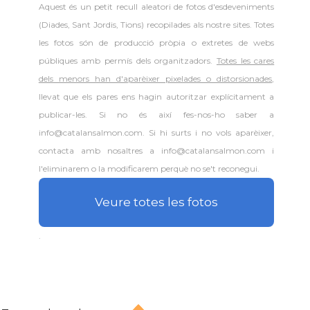
Aquest és un petit recull aleatori de
fotos d'esdeveniments
(Diades, Sant Jordis, Tions) recopilades als nostre sites. Totes
les fotos són de producció pròpia o extretes de webs
públiques amb permís dels organitzadors.
Totes les cares
dels menors han d'aparèixer pixelades o distorsionades
,
llevat que els pares ens hagin autoritzar explícitament a
publicar-les. Si no és així fes-nos-ho saber a
info@catalansalmon.com. Si hi surts i no vols aparèixer,
contacta amb nosaltres a info@catalansalmon.com i
l'eliminarem o la modificarem perquè no se't reconegui.
Veure totes les fotos
.