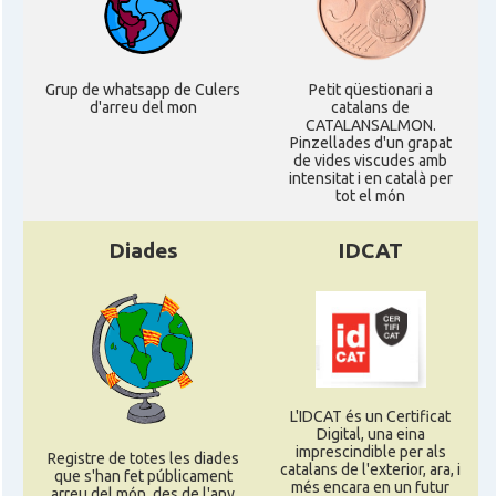
Delegació
Delegació del Govern a Alemanya
Grup de whatsapp de Culers
Petit qüestionari a
Consolat
Consolat general a Dusseldorf
d'arreu del mon
catalans de
CATALANSALMON.
Pinzellades d'un grapat
de vides viscudes amb
Consolat general a Frankfurt am
Consolat
intensitat i en català per
Main
tot el món
Diades
IDCAT
Consolat
Consolat general a Hamburg
Consolat general a Munich
Consolat
[München]
Consolat
Consolat general a Stuttgart
L'IDCAT és un Certificat
Digital, una eina
imprescindible per als
Registre de totes les diades
Ambaixada
Ambaixada espanyola a Alemanya
catalans de l'exterior, ara, i
que s'han fet públicament
més encara en un futur
arreu del món, des de l'any