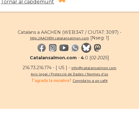
Tornar al capdemunt
Catalans a AACHEN (WEB:347 / CIUTAT: 3097) -
[Nseg: 1]
http://AACHEN.catalansalmon.com
Catalansalmon.com
-
4
.0 [
02·2025
]
216.73.216.174 - [ US ] -
info@catalansalmon.com
Avís legal / Protecció de Dades / Normes d'ús
T'agrada la iniciativa?
Convida'ns a un café