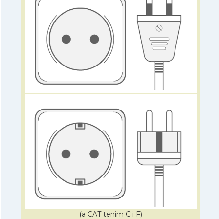
(a CAT tenim C i F)