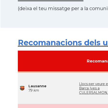
(deixa el teu missatge per a la comunit
Recomanacions dels us
Recomana
Llocs per veure e
Lausanne
Barça (ves a
79 km
CULERSALMON.