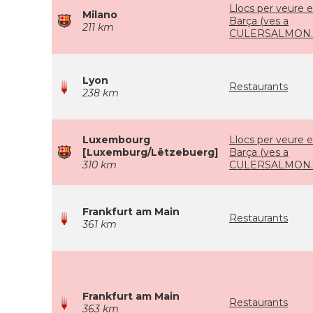
Llocs per veure e
Milano
Barça (ves a
211 km
CULERSALMON.
Lyon
Restaurants
238 km
Luxembourg
Llocs per veure e
[Luxemburg/Lëtzebuerg]
Barça (ves a
310 km
CULERSALMON.
Frankfurt am Main
Restaurants
361 km
Frankfurt am Main
Restaurants
363 km