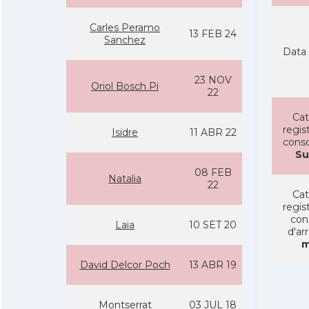
Carles Peramo
13 FEB 24
Sanchez
Data 
23 NOV
Oriol Bosch Pi
22
Cat
regist
Isidre
11 ABR 22
conso
Su
08 FEB
Natalia
22
Cat
regist
con
Laia
10 SET 20
d'ar
m
David Delcor Poch
13 ABR 19
Montserrat
03 JUL 18