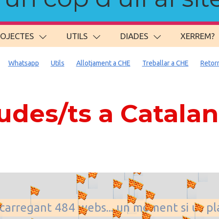
ROJECTES
UTILS
DIADES
XERREM?
Whatsapp
Utils
Allotjament a CHE
Treballar a CHE
Retor
des/ts a Catala
. carregant 484 webs... un moment si us p