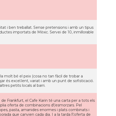
at i ben treballat. Sense pretensions i amb un tipus
oductes importats de Mèxic. Servei de 10, inmillorable
a molt bé el peix (cosa no tan fàcil de trobar a
ar és excel.lent, variat i amb un punt de sofisticació.
tres petits locals al barri.
 de Frankfurt, el Cafe Karin té una carta per a tots els
mplia oferta de combinacions d\'esmorzars. Pel
 sopes, pasta, amanides enormes i plats combinats i
orada que canvien cada dia. I a la tarda l\'oferta de