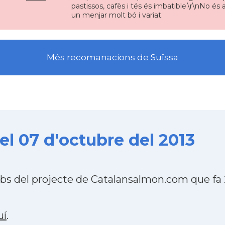
pastissos, cafès i tés és imbatible.\r\nNo és
un menjar molt bó i variat.
Més recomanacions de Suïssa
l 07 d'octubre del 2013
bs del projecte de Catalansalmon.com que fa
uí
.