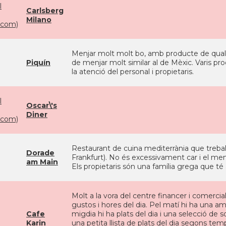
l
Carlsberg
Milano
com)
Menjar molt molt bo, amb producte de qualit
Piquín
de menjar molt similar al de Mèxic. Varis pr
la atenció del personal i propietaris.
l
Oscar\'s
Diner
com)
Restaurant de cuina mediterrània que treball
Dorade
Frankfurt). No és excessivament car i el menj
am Main
Els propietaris són una família grega que té al
Molt a la vora del centre financer i comercial
gustos i hores del dia. Pel matí hi ha una a
Cafe
migdia hi ha plats del dia i una selecció de
Karin
una petita llista de plats del dia segons temp