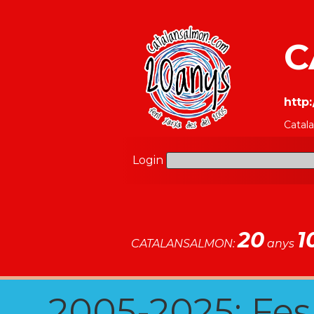
C
http
Catal
Login
20
1
CATALANSALMON:
anys
2005-2025: Fes u