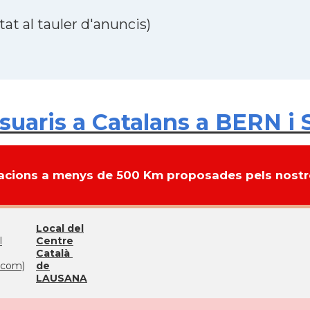
at al tauler d'anuncis)
uaris a Catalans a BERN i 
cions a menys de 500 Km proposades pels nostre
Local del
l
Centre
Català
com)
de
LAUSANA