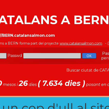
ATALANS A BER
://BERN.catalansalmon.com
ans a BERN forma part del projecte
www.catalansalmon.com
- (
Pa
Passwd
per
Buscar ciutat de C
0
26
( 7.634 dies )
mesos i
dies
posant en c
n cop d'ull al site