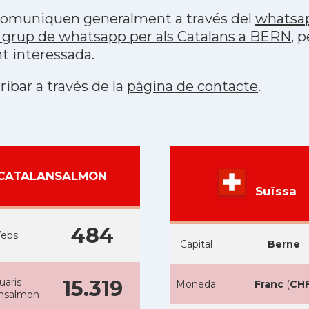
s comuniquen generalment a través del
whatsa
 grup de whatsapp per als Catalans a BERN
, 
t interessada.
ribar a través de la
pàgina de contacte
.
CATALANSALMON
Suïssa
484
ebs
Capital
Berne
uaris
15.319
Moneda
Franc
(
CH
ansalmon