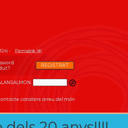
N
324) -
Permalink (#)
ssword
REGISTRA'T
dut?
ATALANSALMON:
ontacte catalans arreu del món
 dels 20 anys!!!!