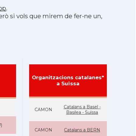
pp
.
però si vols que mirem de fer-ne un,
Organitzacions catalanes*
a Suïssa
Catalans a Basel -
CAMON
Basilea - Suïssa
F
)
CAMON
Catalans a BERN