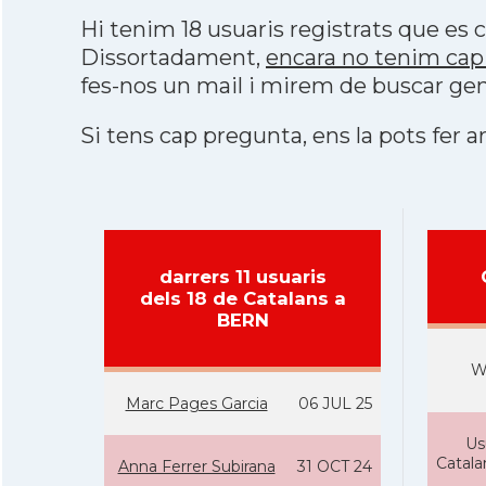
Hi tenim 18 usuaris registrats que e
Dissortadament,
encara no tenim cap
fes-nos un mail i mirem de buscar gen
Si tens cap pregunta, ens la pots fer ar
darrers 11 usuaris
dels 18 de Catalans a
BERN
W
Marc Pages Garcia
06 JUL 25
Us
Catal
Anna Ferrer Subirana
31 OCT 24