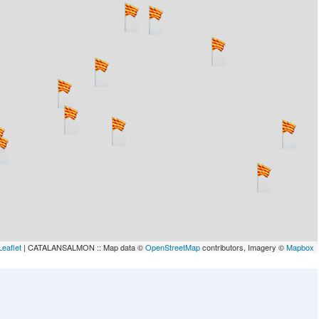
Leaflet
| CATALANSALMON :: Map data ©
OpenStreetMap
contributors, Imagery ©
Mapbox