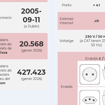
Prefix
+ 41
2005-
creacio
09-11
Extensió
.ch
Internet
(a Dublin)
230 V / 50 
alans
Voltatge
(a CAT tenim 23
20.568
rats als
50 Hz)
lats de
(gener 2026)
ïssa
Endoll/s
C / 
alans
427.423
rats als
solats
reu del
(gener 2026)
on
Endolls