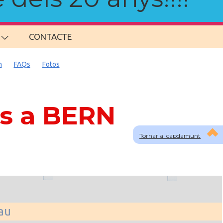
CONTACTE
n
FAQs
Fotos
ns a BERN
Tornar al capdamunt
lau