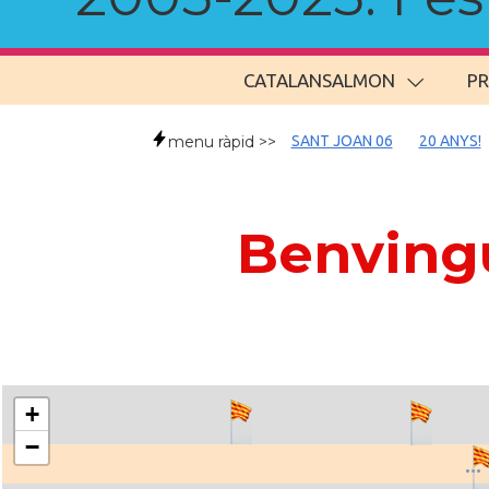
CATALANSALMON
P
menu ràpid >>
SANT JOAN 06
20 ANYS!
Benvingu
+
−
..