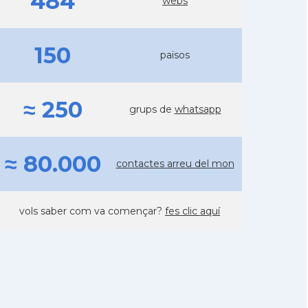
484
webs
150
països
≈ 250
grups de
whatsapp
≈ 80.000
contactes arreu del mon
vols saber com va començar?
fes clic aquí