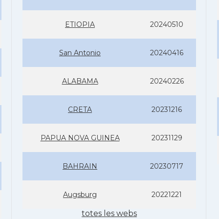
ETIOPIA
20240510
San Antonio
20240416
ALABAMA
20240226
CRETA
20231216
PAPUA NOVA GUINEA
20231129
BAHRAIN
20230717
Augsburg
20221221
totes les webs