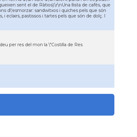
gueixen sent el de Ràtios).\r\nUna llista de cafès, que
ons d\'esmorzar: sandwitxos i quiches pels que són
 i eclairs, pastissos i tartes pels que són de dolç. I
u per res del mon la \"Costilla de Res