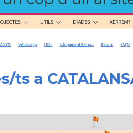
ROJECTES
UTILS
DIADES
XERREM?
 ANYS!
Whatsapp
Utils
allotjament/feina...
Retorn
FAQs
es/ts a CATALAN