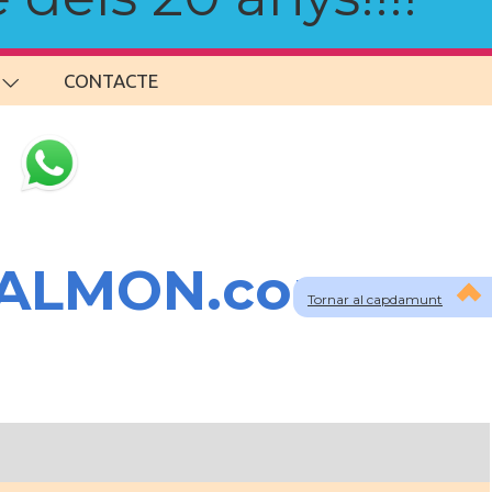
CONTACTE
SALMON.com
Tornar al capdamunt