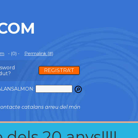
.COM
om
- (0) -
Permalink (#)
ssword
REGISTRA'T
dut?
ATALANSALMON:
ontacte catalans arreu del món
 dels 20 anys!!!!