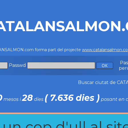
ATALANSALMON
NSALMON.com forma part del projecte
www.catalansalmon.c
Pa
Passwd
per
Buscar ciutat de C
0
28
( 7.636 dies )
mesos i
dies
posant en c
n cop d'ull al site