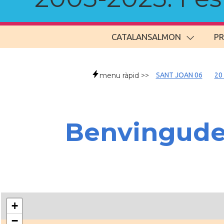
CATALANSALMON
P
menu ràpid >>
SANT JOAN 06
20
Benvingud
+
−