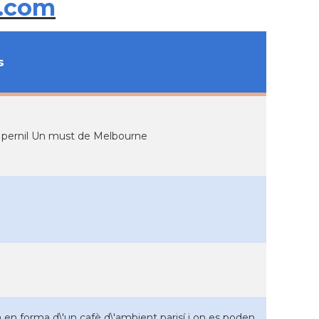
.com
s
ent pernil Un must de Melbourne
 en forma d\'un cafè d\'ambient parisí i on es poden