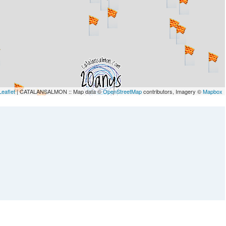
Leaflet
| CATALANSALMON :: Map data ©
OpenStreetMap
contributors, Imagery ©
Mapbox