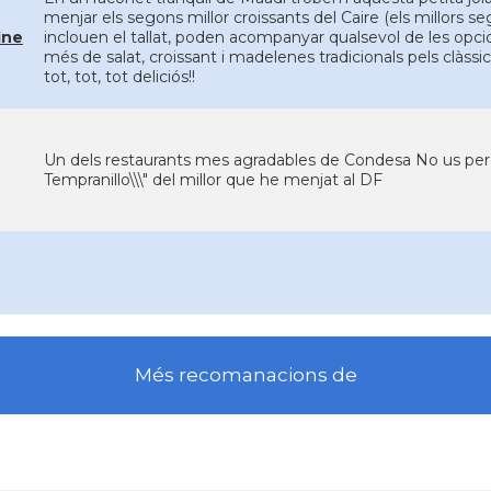
menjar els segons millor croissants del Caire (els millors se
ine
inclouen el tallat, poden acompanyar qualsevol de les opci
més de salat, croissant i madelenes tradicionals pels clàssics,
tot, tot, tot deliciós!!
Un dels restaurants mes agradables de Condesa No us perde
Tempranillo\\\" del millor que he menjat al DF
Més recomanacions de