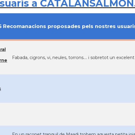
usuaris a CATALANSALMON
6 Recomanacions proposades pels nostres usuari
ral
Fabada, cigrons, vi, neules, torrons.... i sobretot un excel
rne
s
En un raconet tranquil de Maadi trobem aquesta petita joia