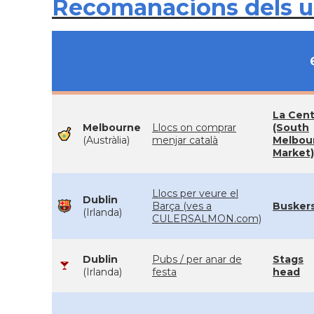
Recomanacions dels 
La Cent
Melbourne
Llocs on comprar
(South
(Austràlia)
menjar català
Melbou
Market)
Llocs per veure el
Dublin
Barça (ves a
Busker
(Irlanda)
CULERSALMON.com)
Dublin
Pubs / per anar de
Stags
(Irlanda)
festa
head