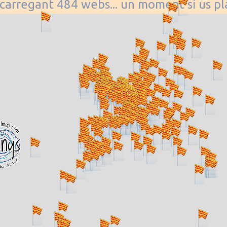
. carregant 484 webs... un moment si us p