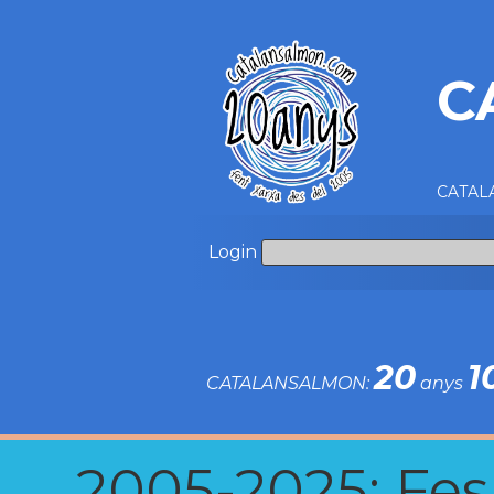
C
CATALA
Login
20
1
CATALANSALMON:
anys
2005-2025: Fes u