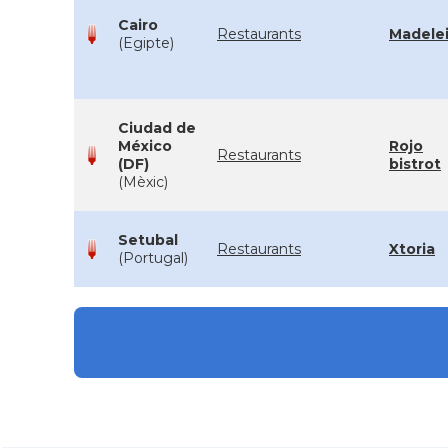
Cairo
Restaurants
Madele
(Egipte)
Ciudad de
México
Rojo
Restaurants
(DF)
bistrot
(Mèxic)
Setubal
Restaurants
Xtoria
(Portugal)