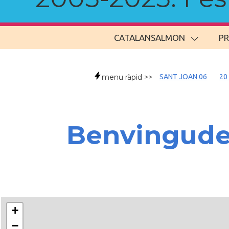
CATALANSALMON
P
menu ràpid >>
SANT JOAN 06
20
Benvingud
+
−