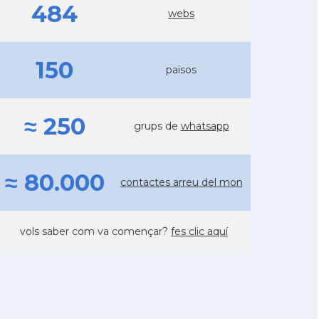
484
webs
150
països
≈ 250
grups de
whatsapp
≈ 80.000
contactes arreu del mon
vols saber com va començar?
fes clic aquí