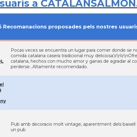
usuaris a CATALANSALMON
6 Recomanacions proposades pels nostres usuari
Pocas veces se encuentra un lugar para comer donde se not
comida catalana casera tradicional muy deliciosa.\r\n\r\nOfr
OL
catalana, hechos con mucho amor y ganas de agradar al co
perderse...Altamente recomendado.
el
á
ny
Pub amb decoracio molt vintage, aparentment dels baixell be
un pub