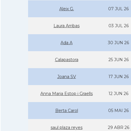
Aleix G.
07 JUL 26
Laura Arribas
03 JUL 26
Ada A
30 JUN 26
Calapastora
25 JUN 26
Joana SV
17 JUN 26
Anna Maria Estop i Graells
12 JUN 26
Berta Carol
05 MAI 26
saul plaza reyes
29 ABR 26