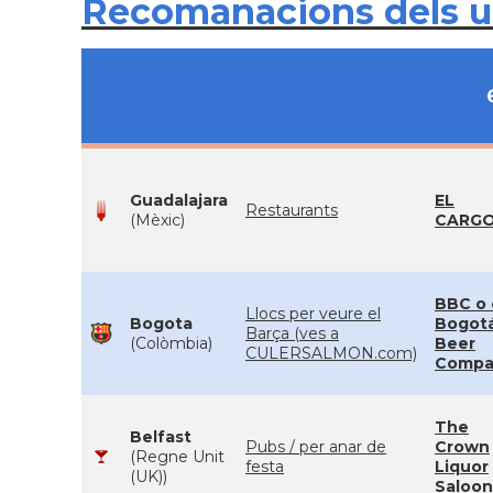
Recomanacions dels 
Guadalajara
EL
Restaurants
(Mèxic)
CARG
BBC o 
Llocs per veure el
Bogota
Bogot
Barça (ves a
(Colòmbia)
Beer
CULERSALMON.com)
Compa
The
Belfast
Pubs / per anar de
Crown
(Regne Unit
festa
Liquor
(UK))
Saloon