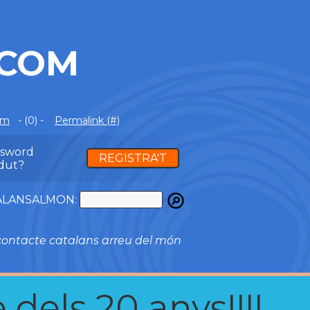
.COM
om
- (0) -
Permalink (#)
ssword
REGISTRA'T
dut?
ATALANSALMON:
ontacte catalans arreu del món
 dels 20 anys!!!!