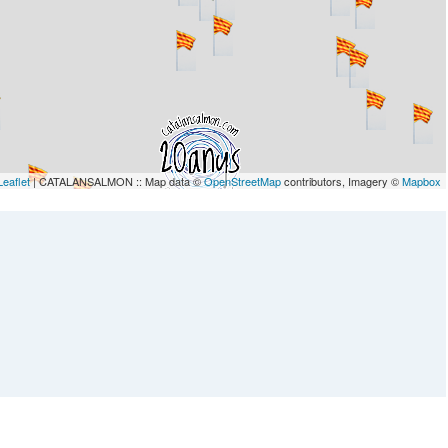
Leaflet
| CATALANSALMON :: Map data ©
OpenStreetMap
contributors, Imagery ©
Mapbox