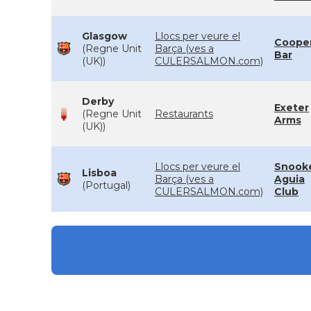
Glasgow
Llocs per veure el
Coope
(Regne Unit
Barça (ves a
Bar
(UK))
CULERSALMON.com)
Derby
Exeter
(Regne Unit
Restaurants
Arms
(UK))
Llocs per veure el
Snook
Lisboa
Barça (ves a
Aguia
(Portugal)
CULERSALMON.com)
Club