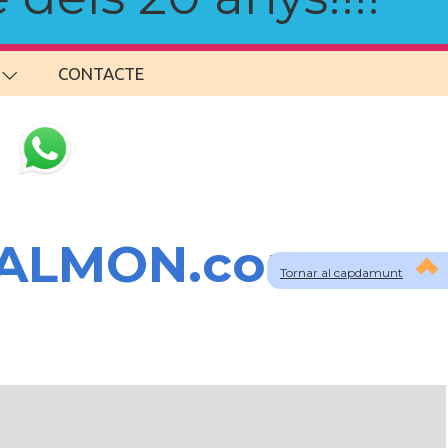
CONTACTE
SALMON.com
Tornar al capdamunt