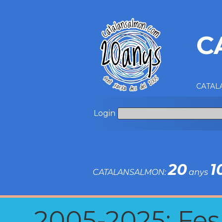
C
CATALA
Login
20
1
CATALANSALMON:
anys
2005-2025: Fes u