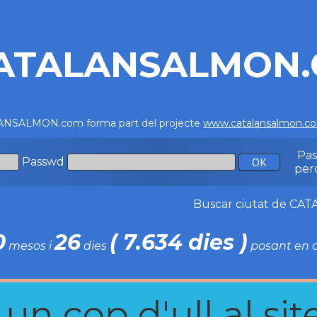
ATALANSALMON
NSALMON.com forma part del projecte
www.catalansalmon.c
Pa
Passwd
per
Buscar ciutat de C
0
26
( 7.634 dies )
mesos i
dies
posant en c
n cop d'ull al site