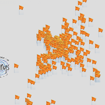
. carregant 484 webs... un moment si us p