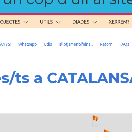
ROJECTES
UTILS
DIADES
XERREM?
 ANYS!
Whatsapp
Utils
allotjament/feina...
Retorn
FAQs
es/ts a CATALAN