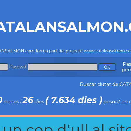
ATALANSALMON
NSALMON.com forma part del projecte
www.catalansalmon.c
Pa
Passwd
per
Buscar ciutat de C
0
26
( 7.634 dies )
mesos i
dies
posant en c
n cop d'ull al site