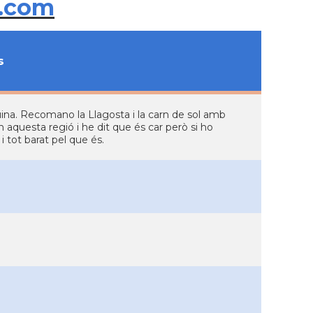
.com
s
cuina. Recomano la Llagosta i la carn de sol amb
en aquesta regió i he dit que és car però si ho
 tot barat pel que és.