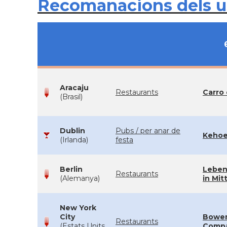
Recomanacions dels 
Aracaju
Restaurants
Carro 
(Brasil)
Dublin
Pubs / per anar de
Kehoe
(Irlanda)
festa
Berlin
Leben
Restaurants
(Alemanya)
in Mit
New York
City
Bower
Restaurants
(Estats Units
Comp