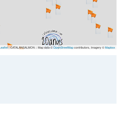
Leaflet
| CATALANSALMON :: Map data ©
OpenStreetMap
contributors, Imagery ©
Mapbox