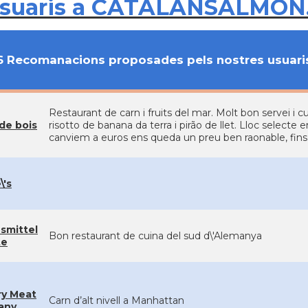
usuaris a CATALANSALMON
6 Recomanacions proposades pels nostres usuari
Restaurant de carn i fruits del mar. Molt bon servei i 
de bois
risotto de banana da terra i pirão de llet. Lloc selecte 
canviem a euros ens queda un preu ben raonable, fins i
\'s
smittel
Bon restaurant de cuina del sud d\'Alemanya
te
y Meat
Carn d’alt nivell a Manhattan
any