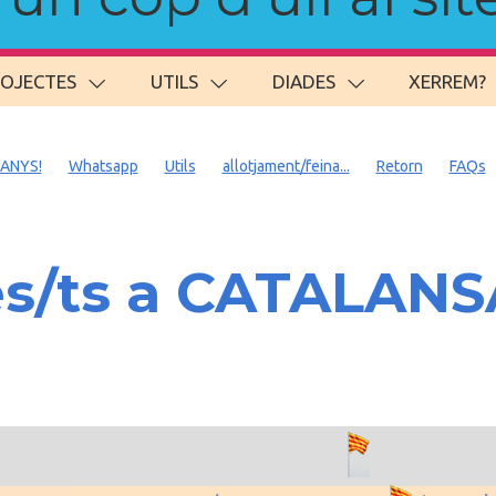
ROJECTES
UTILS
DIADES
XERREM?
 ANYS!
Whatsapp
Utils
allotjament/feina...
Retorn
FAQs
es/ts a CATALAN