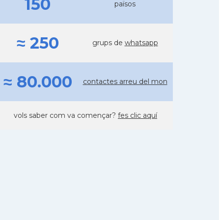
150
països
≈ 250
grups de
whatsapp
≈ 80.000
contactes arreu del mon
vols saber com va començar?
fes clic aquí