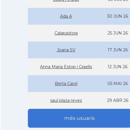
Ada A
30 JUN 26
Calapastora
25 JUN 26
Joana SV
17 JUN 26
Anna Maria Estop i Graells
12 JUN 26
Berta Carol
05 MAI 26
saul plaza reyes
29 ABR 26
més usuaris