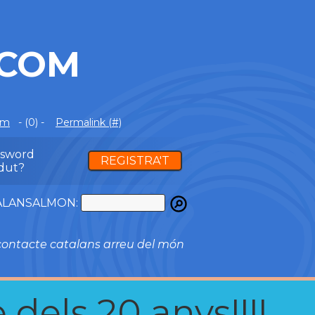
.COM
om
- (0) -
Permalink (#)
ssword
REGISTRA'T
dut?
ATALANSALMON:
ontacte catalans arreu del món
 dels 20 anys!!!!