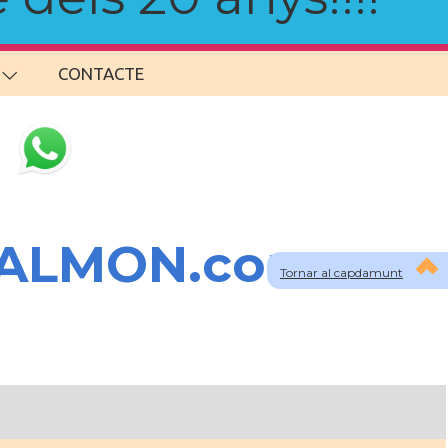
CONTACTE
SALMON.com
Tornar al capdamunt