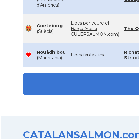
d'Amèrica)
Llocs per veure el
Goeteborg
Barça (ves a
The 
(Suècia)
CULERSALMON.com)
Nouâdhibou
Richa
Llocs fantàstics
(Mauritània)
Struc
CATALANSALMON.com d