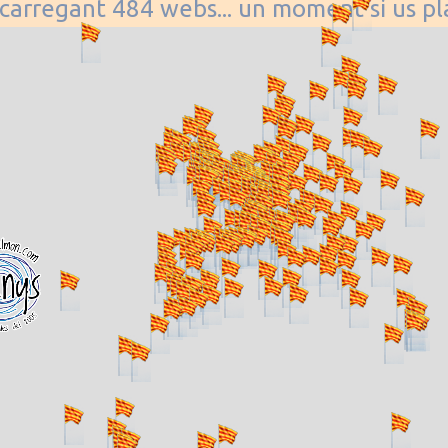
. carregant 484 webs... un moment si us p