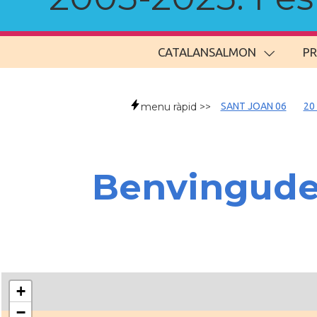
CATALANSALMON
P
menu ràpid >>
SANT JOAN 06
20
Benvingud
+
−