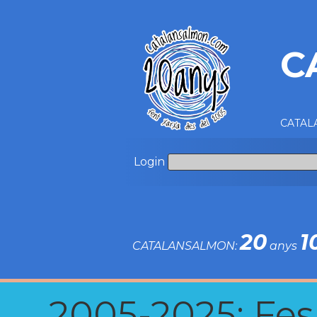
C
CATALA
Login
20
1
CATALANSALMON:
anys
2005-2025: Fes u