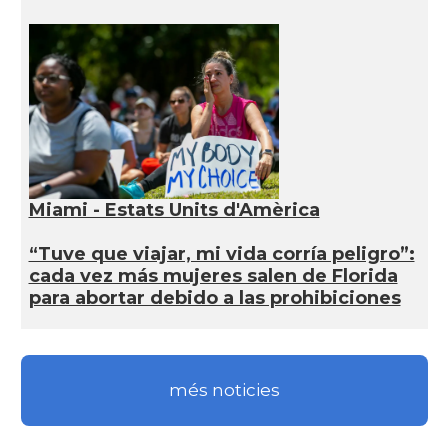
Miami - Estats Units d'Amèrica
“Tuve que viajar, mi vida corría peligro”:
cada vez más mujeres salen de Florida
para abortar debido a las prohibiciones
més noticies