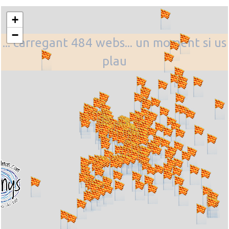
+
−
... carregant 484 webs... un moment si us
plau