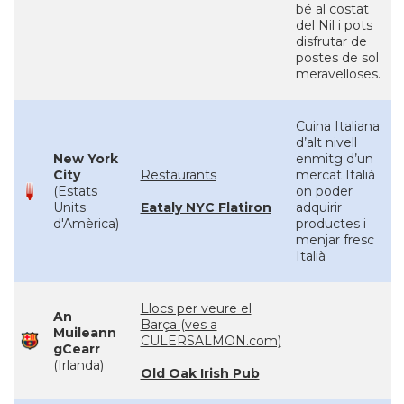
bé al costat
del Nil i pots
disfrutar de
postes de sol
meravelloses.
Cuina Italiana
d’alt nivell
New York
enmitg d’un
City
Restaurants
mercat Italià
(Estats
on poder
Units
Eataly NYC Flatiron
adquirir
d'Amèrica)
productes i
menjar fresc
Italià
Llocs per veure el
An
Barça (ves a
Muileann
CULERSALMON.com)
gCearr
(Irlanda)
Old Oak Irish Pub