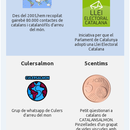
Des del 2005,hem recopilat
gairebé 80.000 contactes de
catalans i catalanòfils d'arreu
del món.
Iniciativa per que el
Parlament de Catalunya
adopti una Llei Electoral
Catalana
Culersalmon
5centims
Grup de whatsapp de Culers
Petit qüestionari a
d'arreu del mon
catalans de
CATALANSALMON.
Pinzellades d'un grapat
de vides viscudes amb