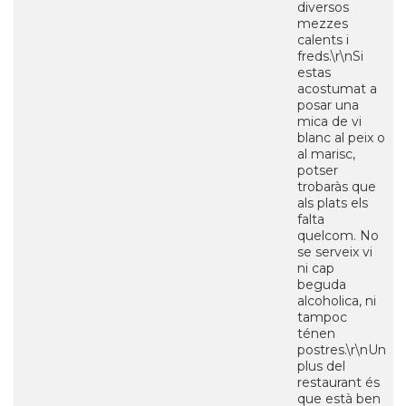
diversos
mezzes
calents i
freds.\r\nSi
estas
acostumat a
posar una
mica de vi
blanc al peix o
al marisc,
potser
trobaràs que
als plats els
falta
quelcom. No
se serveix vi
ni cap
beguda
alcoholica, ni
tampoc
ténen
postres.\r\nUn
plus del
restaurant és
que està ben