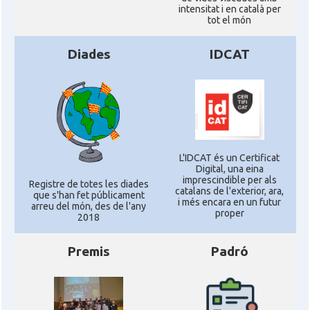
intensitat i en català per
tot el món
Diades
IDCAT
L'IDCAT és un Certificat
Digital, una eina
imprescindible per als
Registre de totes les diades
catalans de l'exterior, ara,
que s'han fet públicament
i més encara en un futur
arreu del món, des de l'any
proper
2018
Premis
Padró