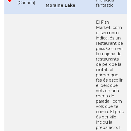
maragda
(Canadà)
Moraine Lake
fantàstic!
El Fish
Market, com
el seu nom
indica, és un
restaurant de
peix. Com en
la majoria de
restaurants
de peix de la
ciutat, el
primer que
fas és escollir
el peix que
vols en una
mena de
parada i com
vols que te´l
cuinin. El preu
és per kilo i
inclou la
preparació. L