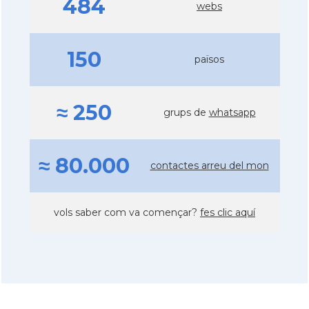
484
webs
150
països
≈ 250
grups de
whatsapp
≈ 80.000
contactes arreu del mon
vols saber com va començar?
fes clic aquí