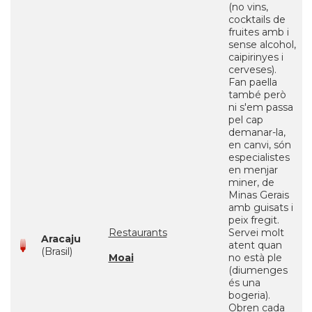
(no vins,
cocktails de
fruites amb i
sense alcohol,
caipirinyes i
cerveses).
Fan paella
també però
ni s'em passa
pel cap
demanar-la,
en canvi, són
especialistes
en menjar
miner, de
Minas Gerais
amb guisats i
peix fregit.
Restaurants
Servei molt
Aracaju
atent quan
(Brasil)
Moai
no està ple
(diumenges
és una
bogeria).
Obren cada