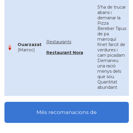
S'ha de trucar
abans i
demanar la
Pizza
Bereber Tipus
de pa
marroquí
Restaurants
Ouarzazat
finet farcit de
(Marroc)
verdures i
Restaurant Nora
carn picadarn
Demaneu
una raciò
menys dels
que sou.
Quantitat
abundant
Més recomanacions de