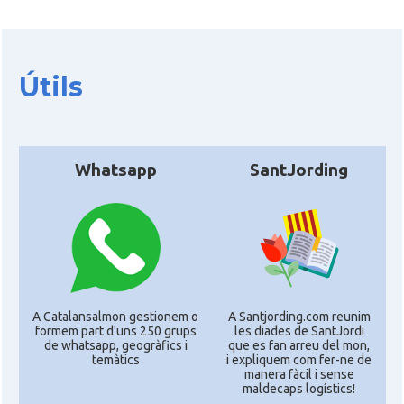
Útils
Whatsapp
SantJording
A Catalansalmon gestionem o
A Santjording.com reunim
formem part d'uns 250 grups
les diades de SantJordi
de whatsapp, geogràfics i
que es fan arreu del mon,
temàtics
i expliquem com fer-ne de
manera fàcil i sense
maldecaps logí­stics!