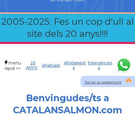
2005-2025: Fes un cop d'ull al
site dels 20 anys!!!!
menu
20
Allotjament
Emergències
whatsapp
ANYS!
a
a
ràpid >>
Tornar al capdamunt
Benvingudes/ts a
CATALANSALMON.com