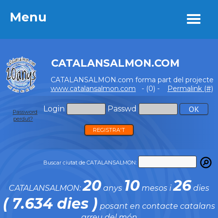
Menu
Menu
CATALANSALMON.COM
CATALANSALMON.com forma part del projecte
www.catalansalmon.com
- (0) -
Permalink (#)
Login
Passwd
Password
perdut?
REGISTRA'T
Buscar ciutat de CATALANSALMON:
20
10
26
CATALANSALMON:
anys
mesos i
dies
( 7.634 dies )
posant en contacte catalans
arreu del món