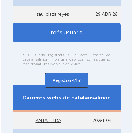
saul plaza reyes
29 ABR 26
més usuaris
*Els usuaris registrats a la web "mare" de
catalansalmon (i no a una web local) són els que no
han trobat una web allà on viuen
Registrar-t'hi!
Darreres webs de catalansalmon
ANTÀRTIDA
20251104