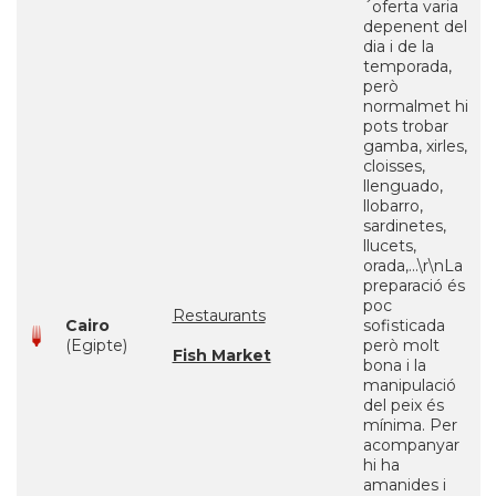
´oferta varia
depenent del
dia i de la
temporada,
però
normalmet hi
pots trobar
gamba, xirles,
cloisses,
llenguado,
llobarro,
sardinetes,
llucets,
orada,...\r\nLa
preparació és
poc
Restaurants
Cairo
sofisticada
(Egipte)
però molt
Fish Market
bona i la
manipulació
del peix és
mínima. Per
acompanyar
hi ha
amanides i