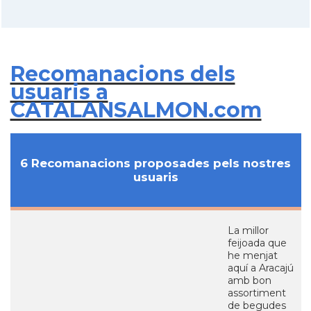
Recomanacions dels
usuaris a
CATALANSALMON.com
6 Recomanacions proposades pels nostres
usuaris
La millor
feijoada que
he menjat
aquí a Aracajú
amb bon
assortiment
de begudes