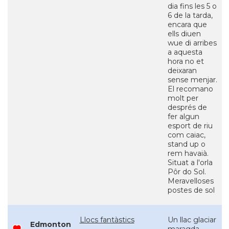
dia fins les 5 o
6 de la tarda,
encara que
ells diuen
wue di arribes
a aquesta
hora no et
deixaran
sense menjar.
El recomano
molt per
després de
fer algun
esport de riu
com caiac,
stand up o
rem havaià.
Situat a l'orla
Pôr do Sol.
Meravelloses
postes de sol
Llocs fantàstics
Un llac glaciar
Edmonton