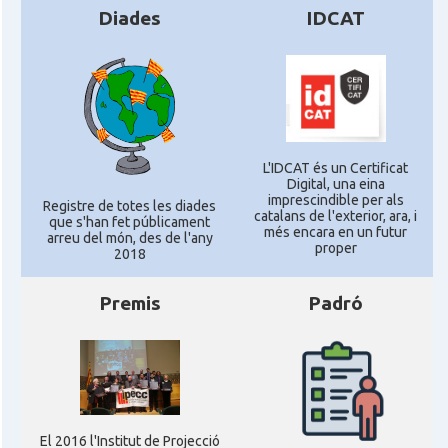
Diades
IDCAT
L'IDCAT és un Certificat
Digital, una eina
imprescindible per als
Registre de totes les diades
catalans de l'exterior, ara, i
que s'han fet públicament
més encara en un futur
arreu del món, des de l'any
proper
2018
Premis
Padró
El 2016 l'Institut de Projecció