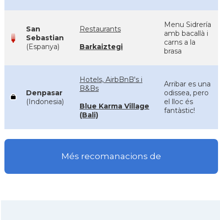
Menu Sidrería
San
Restaurants
amb bacallà i
Sebastian
carns a la
(Espanya)
Barkaiztegi
brasa
Hotels, AirbBnB's i
Arribar es una
B&Bs
Denpasar
odissea, pero
(Indonesia)
el lloc és
Blue Karma Village
fantàstic!
(Bali)
Més recomanacions de