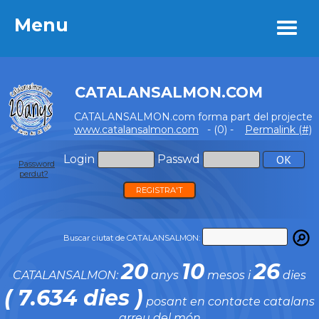
Menu
Menu
CATALANSALMON.COM
CATALANSALMON.com forma part del projecte
www.catalansalmon.com
- (0) -
Permalink (#)
Login
Passwd
Password
perdut?
REGISTRA'T
Buscar ciutat de CATALANSALMON:
20
10
26
CATALANSALMON:
anys
mesos i
dies
( 7.634 dies )
posant en contacte catalans
arreu del món