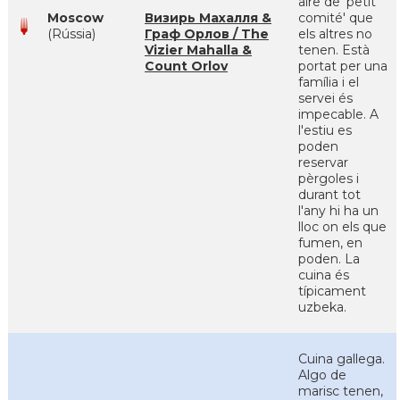
aire de 'petit
Moscow
Визирь Махалля &
comité' que
(Rússia)
Граф Орлов / The
els altres no
Vizier Mahalla &
tenen. Està
Count Orlov
portat per una
família i el
servei és
impecable. A
l'estiu es
poden
reservar
pèrgoles i
durant tot
l'any hi ha un
lloc on els que
fumen, en
poden. La
cuina és
típicament
uzbeka.
Cuina gallega.
Algo de
marisc tenen,