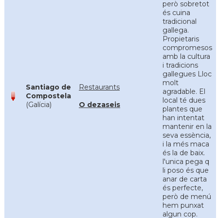
però sobretot
és cuina
tradicional
gallega.
Propietaris
compromesos
amb la cultura
i tradicions
gallegues Lloc
molt
Santiago de
Restaurants
agradable. El
Compostela
local té dues
(Galícia)
O dezaseis
plantes que
han intentat
mantenir en la
seva essència,
i la més maca
és la de baix.
l'unica pega q
li poso és que
anar de carta
és perfecte,
però de menú
hem punxat
algun cop.