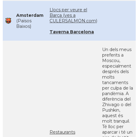
Llocs per veure el
Amsterdam
Barça (ves a
(Països
CULERSALMON.com)
Baixos)
Taverna Barcelona
Un dels meus
preferits a
Moscou,
especialment
després dels
molts
tancaments
per culpa de la
pandèmia. A
diferència del
Zhivago o del
Pushkin,
aquest és
molt tranquil.
Té lloc per
Restaurants
aparcar i té un