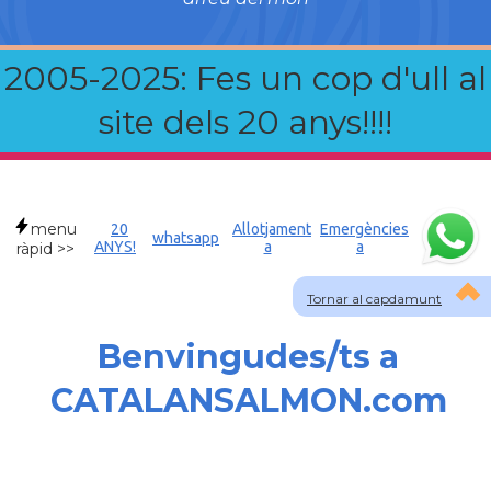
2005-2025: Fes un cop d'ull al
site dels 20 anys!!!!
menu
20
Allotjament
Emergències
whatsapp
ANYS!
a
a
ràpid >>
Tornar al capdamunt
Benvingudes/ts a
CATALANSALMON.com