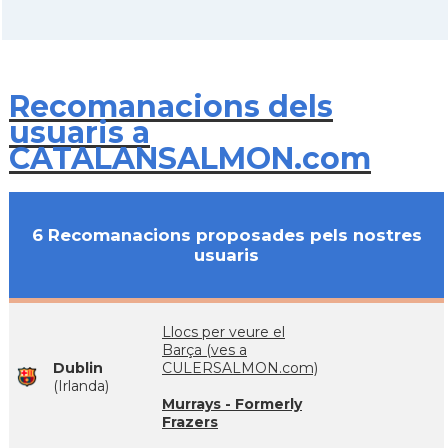
Recomanacions dels
usuaris a
CATALANSALMON.com
6 Recomanacions proposades pels nostres
usuaris
Llocs per veure el
Barça (ves a
Dublin
CULERSALMON.com)
(Irlanda)
Murrays - Formerly
Frazers