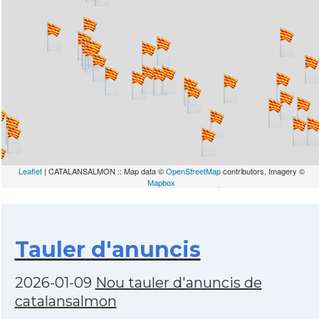
Leaflet
| CATALANSALMON :: Map data ©
OpenStreetMap
contributors, Imagery ©
Mapbox
Tauler d'anuncis
2026-01-09
Nou tauler d'anuncis de
catalansalmon