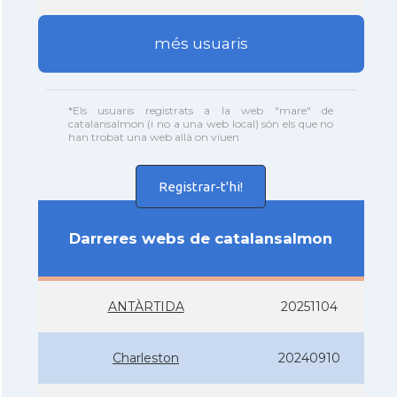
més usuaris
*Els usuaris registrats a la web "mare" de
catalansalmon (i no a una web local) són els que no
han trobat una web allà on viuen
Registrar-t'hi!
Darreres webs de catalansalmon
ANTÀRTIDA
20251104
Charleston
20240910