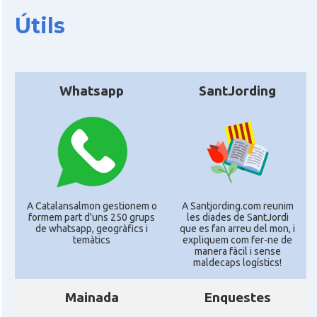
Útils
Whatsapp
SantJording
A Catalansalmon gestionem o
A Santjording.com reunim
formem part d'uns 250 grups
les diades de SantJordi
de whatsapp, geogràfics i
que es fan arreu del mon, i
temàtics
expliquem com fer-ne de
manera fàcil i sense
maldecaps logí­stics!
Mainada
Enquestes