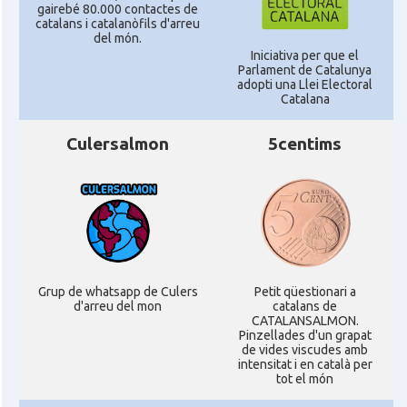
gairebé 80.000 contactes de
catalans i catalanòfils d'arreu
del món.
Iniciativa per que el
Parlament de Catalunya
adopti una Llei Electoral
Catalana
Culersalmon
5centims
Grup de whatsapp de Culers
Petit qüestionari a
d'arreu del mon
catalans de
CATALANSALMON.
Pinzellades d'un grapat
de vides viscudes amb
intensitat i en català per
tot el món