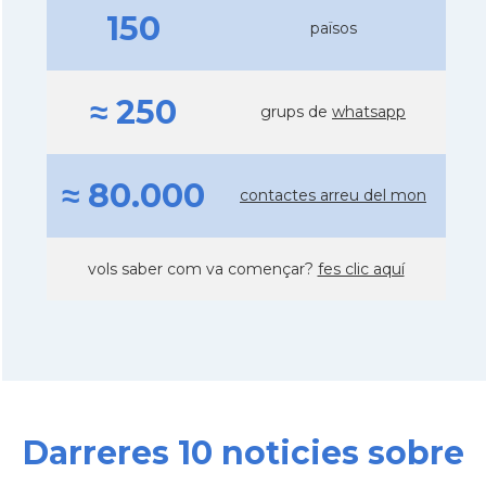
150
països
≈ 250
grups de
whatsapp
≈ 80.000
contactes arreu del mon
vols saber com va començar?
fes clic aquí
Darreres 10 noticies sobre