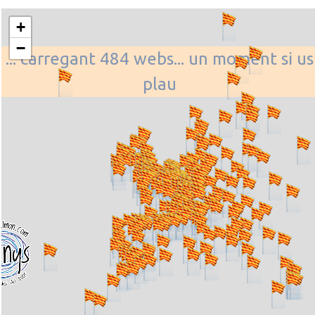
+
−
... carregant 484 webs... un moment si us
plau