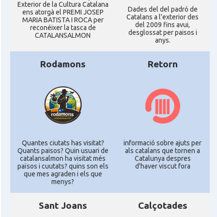
Exterior de la Cultura Catalana
Dades del del padró de
ens atorgà el PREMI JOSEP
Catalans a l'exterior des
MARIA BATISTA I ROCA per
del 2009 fins avui,
reconéixer la tasca de
desglossat per paisos i
CATALANSALMON
anys.
Rodamons
Retorn
Quantes ciutats has visitat?
informació sobre ajuts per
Quants paisos? Quin usuari de
als catalans que tornen a
catalansalmon ha visitat més
Catalunya despres
països i cuutats? quins son els
d'haver viscut fora
que mes agraden i els que
menys?
Sant Joans
Calçotades