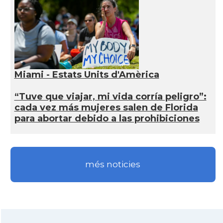
Miami - Estats Units d'Amèrica
“Tuve que viajar, mi vida corría peligro”:
cada vez más mujeres salen de Florida
para abortar debido a las prohibiciones
més noticies