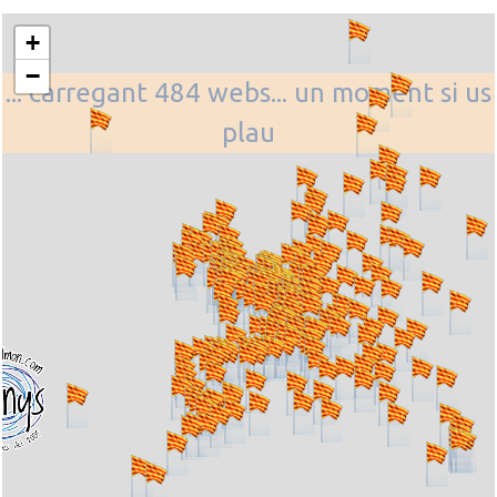
+
−
... carregant 484 webs... un moment si us
plau