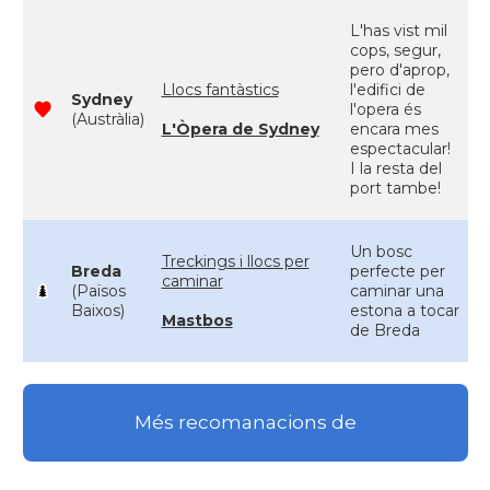
L'has vist mil
cops, segur,
pero d'aprop,
Llocs fantàstics
l'edifici de
Sydney
l'opera és
(Austràlia)
L'Òpera de Sydney
encara mes
espectacular!
I la resta del
port tambe!
Un bosc
Treckings i llocs per
Breda
perfecte per
caminar
(Països
caminar una
Baixos)
estona a tocar
Mastbos
de Breda
Més recomanacions de