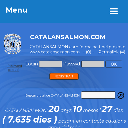
Menu
Menu
CATALANSALMON.COM
CATALANSALMON.com forma part del projecte
www.catalansalmon.com
- (0) -
Permalink (#)
Login
Passwd
Password
perdut?
REGISTRA'T
Buscar ciutat de CATALANSALMON:
20
10
27
CATALANSALMON:
anys
mesos i
dies
( 7.635 dies )
posant en contacte catalans
arreu del món