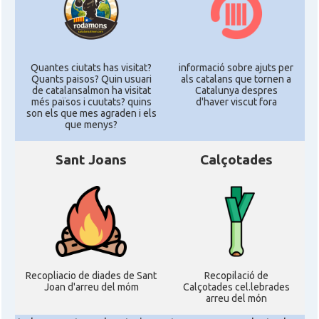
Quantes ciutats has visitat?
informació sobre ajuts per
Quants paisos? Quin usuari
als catalans que tornen a
de catalansalmon ha visitat
Catalunya despres
més països i cuutats? quins
d'haver viscut fora
son els que mes agraden i els
que menys?
Sant Joans
Calçotades
Recopliacio de diades de Sant
Recopilació de
Joan d'arreu del móm
Calçotades cel.lebrades
arreu del món