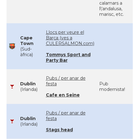
calamars a
l\'andalusa,
marisc, etc.
Llocs per veure el
Cape
Barça (ves a
Town
CULERSALMON.com)
(Sud-
àfrica)
Tommys Sport and
Party Bar
Pubs / per anar de
Dublin
festa
Pub
(Irlanda)
modernista!
Cafe en Seine
Pubs / per anar de
Dublin
festa
(Irlanda)
Stags head