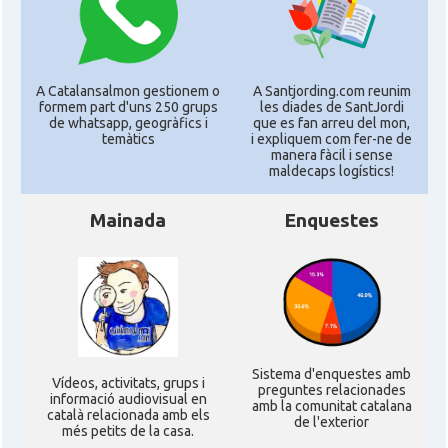
A Catalansalmon gestionem o
A Santjording.com reunim
formem part d'uns 250 grups
les diades de SantJordi
de whatsapp, geogràfics i
que es fan arreu del mon,
temàtics
i expliquem com fer-ne de
manera fàcil i sense
maldecaps logí­stics!
Mainada
Enquestes
Sistema d'enquestes amb
Ví­deos, activitats, grups i
preguntes relacionades
informació audiovisual en
amb la comunitat catalana
català relacionada amb els
de l'exterior
més petits de la casa.