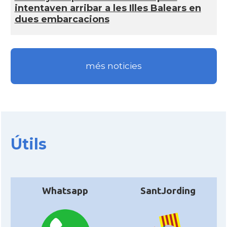
intentaven arribar a les Illes Balears en
dues embarcacions
més noticies
Útils
Whatsapp
SantJording