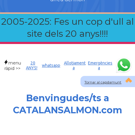
2005-2025: Fes un cop d'ull al
site dels 20 anys!!!!
menu
20
Allotjament
Emergències
whatsapp
ANYS!
a
a
ràpid >>
Tornar al capdamunt
Benvingudes/ts a
CATALANSALMON.com