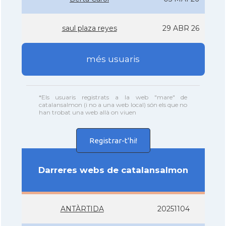
saul plaza reyes
29 ABR 26
més usuaris
*Els usuaris registrats a la web "mare" de
catalansalmon (i no a una web local) són els que no
han trobat una web allà on viuen
Registrar-t'hi!
Darreres webs de catalansalmon
ANTÀRTIDA
20251104