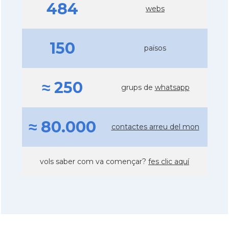
484
webs
150
països
≈ 250
grups de
whatsapp
≈ 80.000
contactes arreu del mon
vols saber com va començar?
fes clic aquí