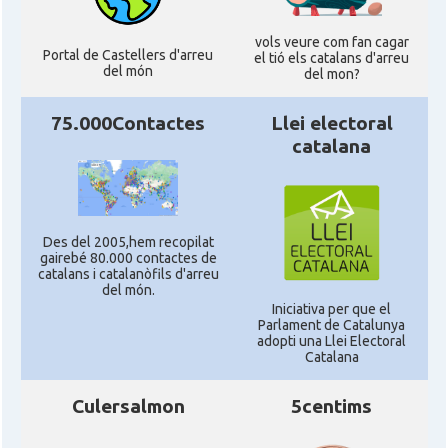
vols veure com fan cagar
Portal de Castellers d'arreu
el tió els catalans d'arreu
del món
del mon?
75.000Contactes
Llei electoral
catalana
Des del 2005,hem recopilat
gairebé 80.000 contactes de
catalans i catalanòfils d'arreu
del món.
Iniciativa per que el
Parlament de Catalunya
adopti una Llei Electoral
Catalana
Culersalmon
5centims