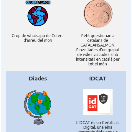
Grup de whatsapp de Culers
Petit qüestionari a
d'arreu del mon
catalans de
CATALANSALMON.
Pinzellades d'un grapat
de vides viscudes amb
intensitat i en català per
tot el món
Diades
IDCAT
L'IDCAT és un Certificat
Digital, una eina
imprescindible per als