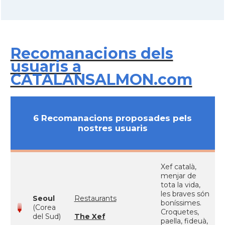
Recomanacions dels
usuaris a
CATALANSALMON.com
6 Recomanacions proposades pels
nostres usuaris
Xef català,
menjar de
tota la vida,
les braves són
Seoul
Restaurants
boníssimes.
(Corea
Croquetes,
del Sud)
The Xef
paella, fideuà,