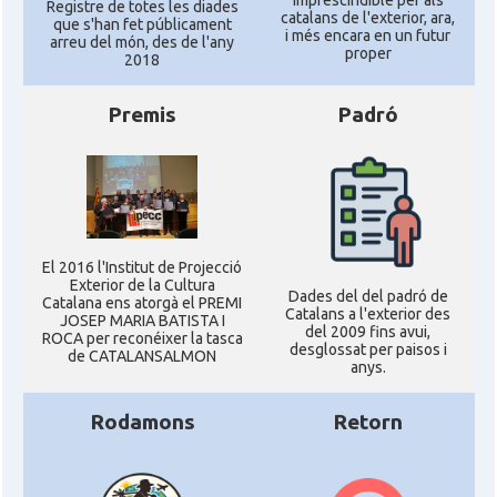
Registre de totes les diades
catalans de l'exterior, ara,
que s'han fet públicament
i més encara en un futur
arreu del món, des de l'any
proper
2018
Premis
Padró
El 2016 l'Institut de Projecció
Exterior de la Cultura
Dades del del padró de
Catalana ens atorgà el PREMI
Catalans a l'exterior des
JOSEP MARIA BATISTA I
del 2009 fins avui,
ROCA per reconéixer la tasca
desglossat per paisos i
de CATALANSALMON
anys.
Rodamons
Retorn