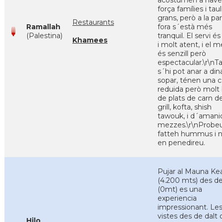
acostumen a haver
força famílies i tau
grans, però a la pa
Restaurants
Ramallah
fora s´està més
(Palestina)
tranquil. El servi és
Khamees
i molt atent, i el m
és senzill però
espectacular.\r\n
s´hi pot anar a din
sopar, ténen una c
reduida però molt
de plats de carn de
grill, kofta, shish
tawouk, i d´amanid
mezzes.\r\nProbeu
fatteh hummus i n
en penedireu.
Pujar al Mauna Ke
(4.200 mts) des de
(0mt) es una
experiencia
impressionant. Le
vistes des de dalt 
Hilo