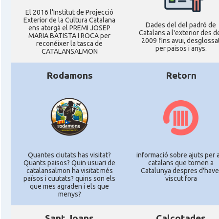
El 2016 l'Institut de Projecció
Exterior de la Cultura Catalana
Dades del del padró de
ens atorgà el PREMI JOSEP
Catalans a l'exterior des d
MARIA BATISTA I ROCA per
2009 fins avui, desglossa
reconéixer la tasca de
per paisos i anys.
CATALANSALMON
Rodamons
Retorn
Quantes ciutats has visitat?
informació sobre ajuts per 
Quants paisos? Quin usuari de
catalans que tornen a
catalansalmon ha visitat més
Catalunya despres d'have
països i cuutats? quins son els
viscut fora
que mes agraden i els que
menys?
Sant Joans
Calçotades