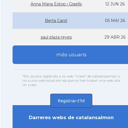
Anna Maria Estop i Graells
12 JUN 26
Berta Carol
05 MAI 26
saul plaza reyes
29 ABR 26
més usuaris
*Els usuaris registrats a la web "mare" de catalansalmon (i
no a una web local) són els que no han trobat una web allà
on viuen
Registrar-t'hi!
Darreres webs de catalansalmon