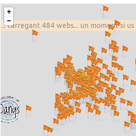
+
−
... carregant 484 webs... un moment si us