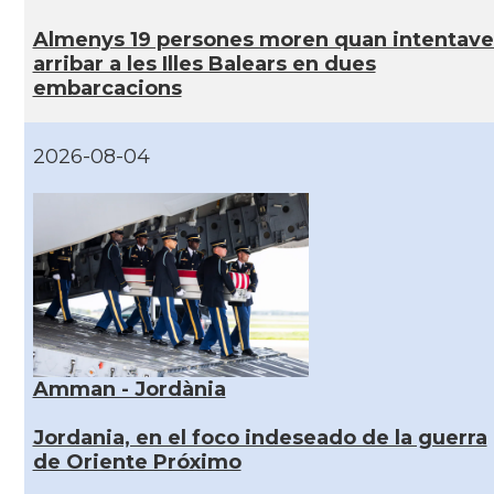
Almenys 19 persones moren quan intentav
arribar a les Illes Balears en dues
embarcacions
2026-08-04
Amman - Jordània
Jordania, en el foco indeseado de la guerra
de Oriente Próximo