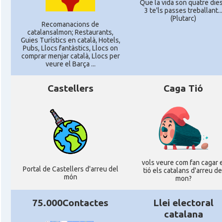
Que la vida son quatre dies,
3 te'ls passes treballant..
(Plutarc)
Recomanacions de
catalansalmon; Restaurants,
Guies Turístics en català, Hotels,
Pubs, Llocs fantàstics, Llocs on
comprar menjar català, Llocs per
veure el Barça ...
Castellers
Caga Tió
vols veure com fan cagar 
Portal de Castellers d'arreu del
tió els catalans d'arreu de
món
mon?
75.000Contactes
Llei electoral
catalana