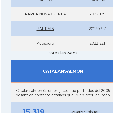
PAPUA NOVA GUINEA
20231129
BAHRAIN
20230717
Augsburg
20221221
totes les webs
CATALANSALMON
Catalansalmon és un projecte que porta des del 2005
posant en contacte catalans que viuen arreu del món
15.319
usuaris registrats