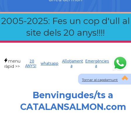
2005-2025: Fes un cop d'ull al
site dels 20 anys!!!!
menu
20
Allotjament
Emergències
whatsapp
ANYS!
a
a
ràpid >>
Tornar al capdamunt
Benvingudes/ts a
CATALANSALMON.com