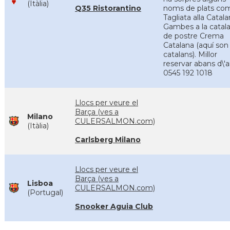
(Itàlia)
Q35 Ristorantino
noms de plats co
Tagliata alla Catal
Gambes a la catala
de postre Crema
Catalana (aquí son
catalans). Millor
reservar abans d\'a
0545 192 1018
Llocs per veure el
Barça (ves a
Milano
CULERSALMON.com)
(Itàlia)
Carlsberg Milano
Llocs per veure el
Barça (ves a
Lisboa
CULERSALMON.com)
(Portugal)
Snooker Aguia Club