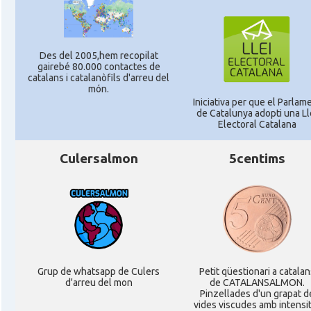
Des del 2005,hem recopilat
gairebé 80.000 contactes de
catalans i catalanòfils d'arreu del
món.
Iniciativa per que el Parlam
de Catalunya adopti una Ll
Electoral Catalana
Culersalmon
5centims
Grup de whatsapp de Culers
Petit qüestionari a catalan
d'arreu del mon
de CATALANSALMON.
Pinzellades d'un grapat d
vides viscudes amb intensi