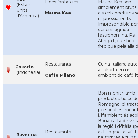
Llocs fantàstics
Mauna Kea son
(Estats
simplement brutals
Units
Mauna Kea
els cels nocturns 
d'Amèrica)
impressionants.
Imprescindible per
qui ens agrada
l'astronomina. Ps:
Abriga't, que hi fo
fred que pela alla d
Restaurants
Cuina Italiana autè
Jakarta
a Jakarta en un
(Indonesia)
Caffe Milano
ambient de café It
Bon menjar, amb
productes tipics de
Romagna, el tract
personal és encan
i, l\'ambient és acol
Bona carta de vins
la regió i d\'itàlia (
Restaurants
quí li agradi el vi). 
Ravenna
ha sorprès alguns