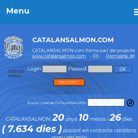
Menu
Menu
CATALANSALMON.COM
CATALANSALMON.com forma part del projecte
www.catalansalmon.com
- (0) -
Permalink (#)
Login
Passwd
Password
perdut?
REGISTRA'T
Buscar ciutat de CATALANSALMON:
20
10
26
CATALANSALMON:
anys
mesos i
dies
( 7.634 dies )
posant en contacte catalans
arreu del món