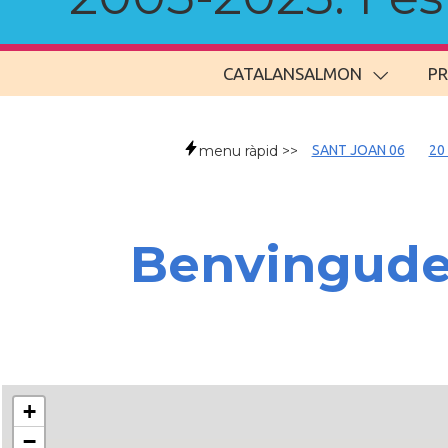
CATALANSALMON
P
menu ràpid >>
SANT JOAN 06
20
Benvingud
+
−