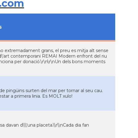
.com
s
o extremadament grans, el preu es mitja alt sense
u d\'art contemporani REMAI Modern enfront del riu
nciona per donació.\r\n\r\nUn dels bons moments
de pingüins surten del mar per tornar al seu cau.
tar a primera linia. Es MOLT xulo!
a davan d\\\'una placeta.\\r\\nCada dia fan