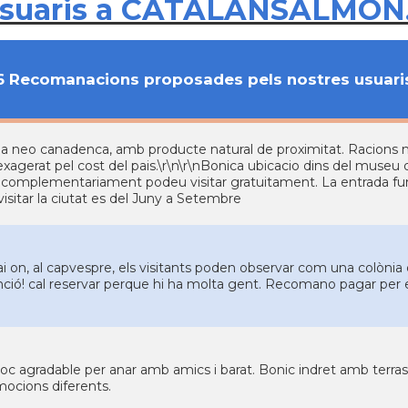
usuaris a CATALANSALMON
6 Recomanacions proposades pels nostres usuari
a neo canadenca, amb producte natural de proximitat. Racions n
exagerat pel cost del pais.\r\n\r\nBonica ubicacio dins del muse
complementariament podeu visitar gratuitament. La entrada fu
visitar la ciutat es del Juny a Setembre
i on, al capvespre, els visitants poden observar com una colònia 
ció! cal reservar perque hi ha molta gent. Recomano pagar per es
loc agradable per anar amb amics i barat. Bonic indret amb terrass
ocions diferents.