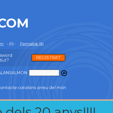
.COM
om
- (0) -
Permalink (#)
ssword
REGISTRA'T
dut?
ATALANSALMON:
ontacte catalans arreu del món
 dels 20 anys!!!!