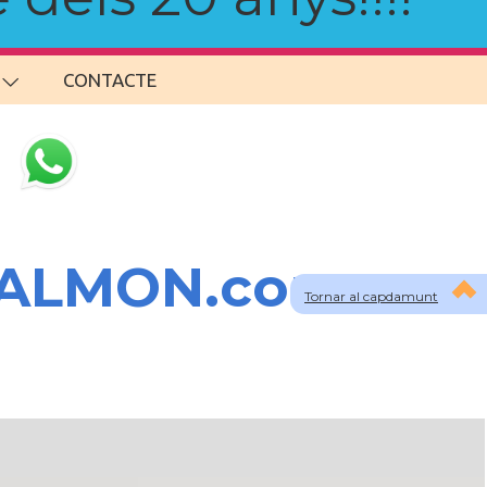
CONTACTE
SALMON.com
Tornar al capdamunt