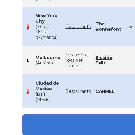
New York
City
The
(Estats
Restaurants
The 
Bonnefont
Units
d'Amèrica)
Treckings i
Melbourne
Erskine
llocs per
(Austràlia)
Falls
caminar
Ciudad de
México
Restaurants
CARMEL
(DF)
(Mèxic)