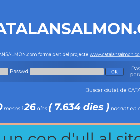
ATALANSALMON
NSALMON.com forma part del projecte
www.catalansalmon.c
Pa
Passwd
per
Buscar ciutat de C
0
26
( 7.634 dies )
mesos i
dies
posant en c
n cop d'ull al site