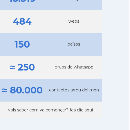
484
webs
150
països
≈ 250
grups de
whatsapp
≈ 80.000
contactes arreu del mon
vols saber com va començar?
fes clic aquí