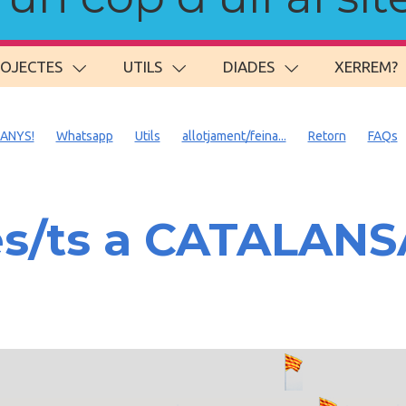
ROJECTES
UTILS
DIADES
XERREM?
 ANYS!
Whatsapp
Utils
allotjament/feina...
Retorn
FAQs
es/ts a CATALAN