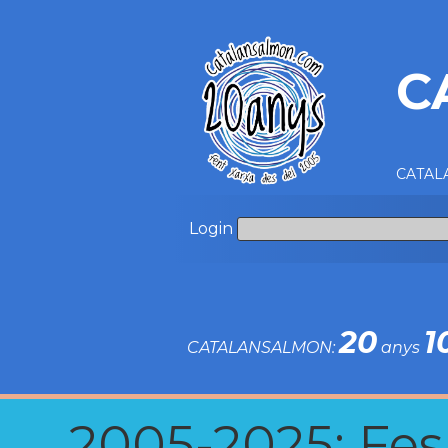
C
CATALA
Login
20
1
CATALANSALMON:
anys
2005-2025: Fes u