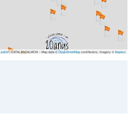
Leaflet
| CATALANSALMON :: Map data ©
OpenStreetMap
contributors, Imagery ©
Mapbox