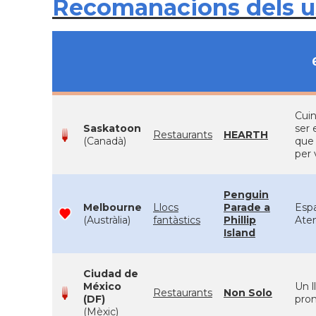
Recomanacions dels 
Cuin
Saskatoon
ser 
Restaurants
HEARTH
(Canadà)
que 
per 
Penguin
Melbourne
Llocs
Parade a
Espa
(Austràlia)
fantàstics
Phillip
Aten
Island
Ciudad de
México
Un l
Restaurants
Non Solo
(DF)
prom
(Mèxic)