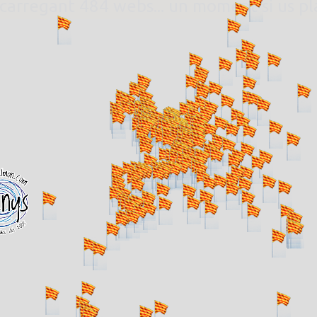
. carregant 484 webs... un moment si us p