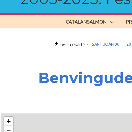
CATALANSALMON
P
menu ràpid >>
SANT JOAN 06
20
Benvingud
+
−