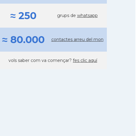
≈ 250
grups de
whatsapp
≈ 80.000
contactes arreu del mon
vols saber com va començar?
fes clic aquí