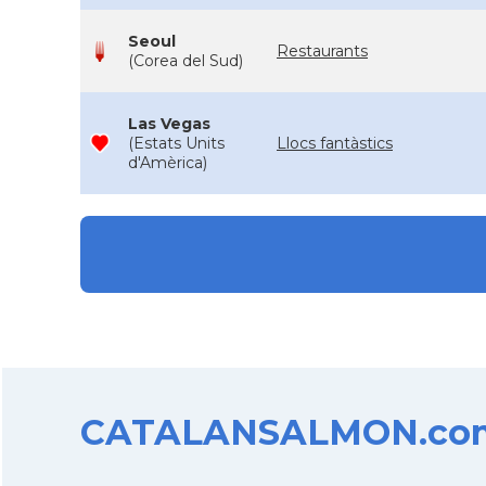
Seoul
Restaurants
(Corea del Sud)
Las Vegas
(Estats Units
Llocs fantàstics
d'Amèrica)
CATALANSALMON.com d