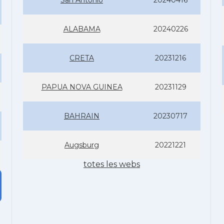
San Antonio
20240416
ALABAMA
20240226
CRETA
20231216
PAPUA NOVA GUINEA
20231129
BAHRAIN
20230717
Augsburg
20221221
totes les webs