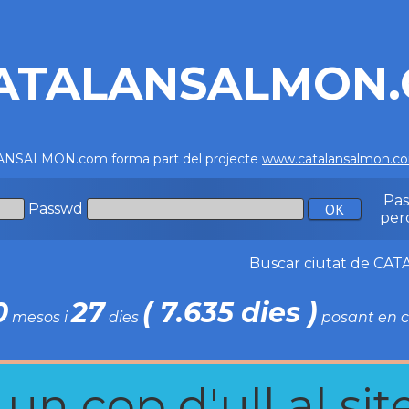
ATALANSALMON
NSALMON.com forma part del projecte
www.catalansalmon.c
Pa
Passwd
per
Buscar ciutat de C
0
27
( 7.635 dies )
mesos i
dies
posant en c
n cop d'ull al site