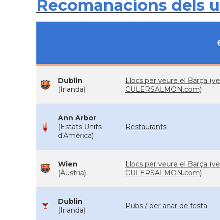
Recomanacions dels 
Dublin
Llocs per veure el Barça (ve
(Irlanda)
CULERSALMON.com)
Ann Arbor
(Estats Units
Restaurants
d'Amèrica)
Wien
Llocs per veure el Barça (ve
(Àustria)
CULERSALMON.com)
Dublin
Pubs / per anar de festa
(Irlanda)