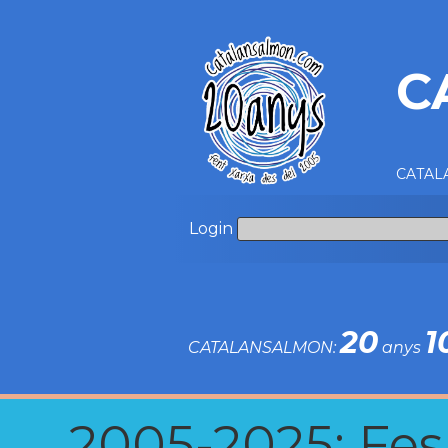
C
CATALA
Login
20
1
CATALANSALMON:
anys
2005-2025: Fes u