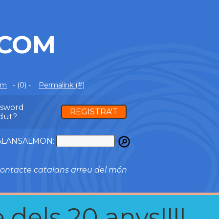
.COM
om
- (0) -
Permalink (#)
ssword
REGISTRA'T
dut?
ATALANSALMON:
ontacte catalans arreu del món
 dels 20 anys!!!!