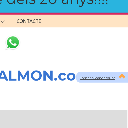
CONTACTE
SALMON.com
Tornar al capdamunt