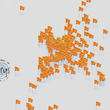
. carregant 484 webs... un moment si us p