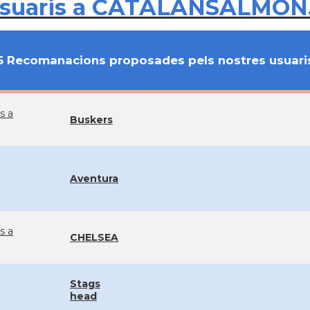
usuaris a CATALANSALMON
6 Recomanacions proposades pels nostres usuari
s a
Buskers
Aventura
s a
CHELSEA
Stags
head