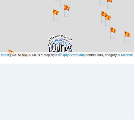
Leaflet
| CATALANSALMON :: Map data ©
OpenStreetMap
contributors, Imagery ©
Mapbox