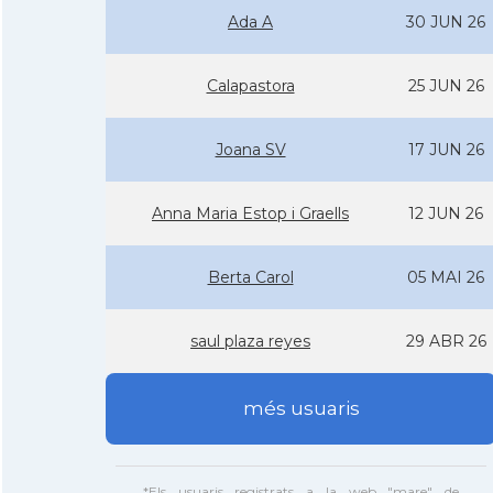
Ada A
30 JUN 26
Calapastora
25 JUN 26
Joana SV
17 JUN 26
Anna Maria Estop i Graells
12 JUN 26
Berta Carol
05 MAI 26
saul plaza reyes
29 ABR 26
més usuaris
*Els usuaris registrats a la web "mare" de