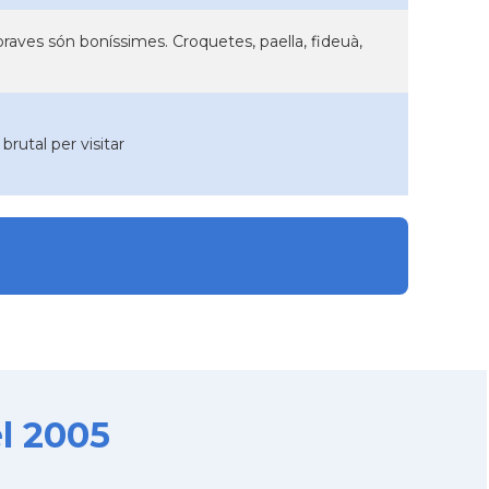
 braves són boníssimes. Croquetes, paella, fideuà,
 brutal per visitar
l 2005