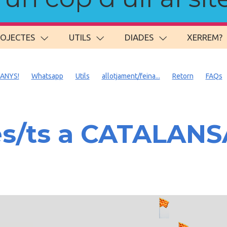
ROJECTES
UTILS
DIADES
XERREM?
 ANYS!
Whatsapp
Utils
allotjament/feina...
Retorn
FAQs
es/ts a CATALAN