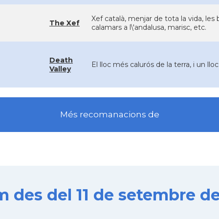
Xef català, menjar de tota la vida, les
The Xef
calamars a l\'andalusa, marisc, etc.
Death
El lloc més calurós de la terra, i un lloc
Valley
Més recomanacions de
es del 11 de setembre de