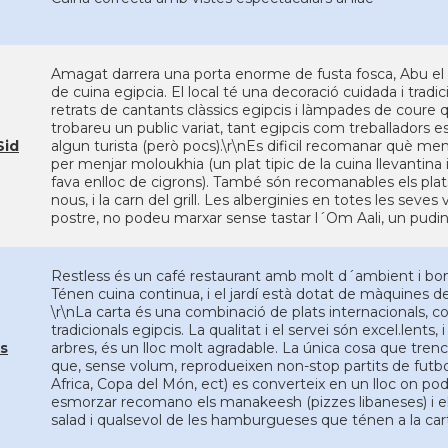
Amagat darrera una porta enorme de fusta fosca, Abu el S
de cuina egipcia. El local té una decoració cuidada i tradi
retrats de cantants clàssics egipcis i làmpades de coure 
trobareu un public variat, tant egipcis com treballadors e
Sid
algun turista (però pocs).\r\nEs dificil recomanar què men
per menjar moloukhia (un plat tipic de la cuina llevantina 
fava enlloc de cigrons). També són recomanables els plat
nous, i la carn del grill. Les alberginies en totes les seve
postre, no podeu marxar sense tastar l´Om Aali, un puding
Restless és un café restaurant amb molt d´ambient i bon
Ténen cuina continua, i el jardí està dotat de màquines de 
\r\nLa carta és una combinació de plats internacionals, co
tradicionals egipcis. La qualitat i el servei són excel.lents,
s
arbres, és un lloc molt agradable. La única cosa que trenc
que, sense volum, reprodueixen non-stop partits de futbol
Africa, Copa del Món, ect) es converteix en un lloc on pod
esmorzar recomano els manakeesh (pizzes libaneses) i el
salad i qualsevol de les hamburgueses que ténen a la car