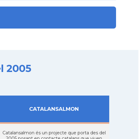
l 2005
CATALANSALMON
Catalansalmon és un projecte que porta des del
2005 posant en contacte catalans que viuen