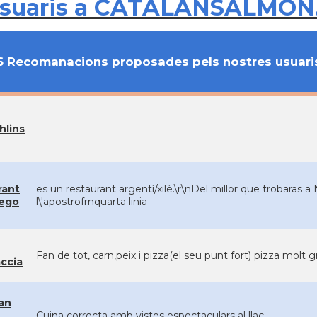
usuaris a CATALANSALMON
6 Recomanacions proposades pels nostres usuari
hlins
rant
es un restaurant argentí/xilè.\r\nDel millor que trobaras a
ego
l\'apostrofrnquarta linia
Fan de tot, carn,peix i pizza(el seu punt fort) pizza molt g
ccia
an
Cuina correcta amb vistes espectaculars al llac