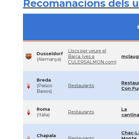
Recomanacions dels 
Llocs per veure el
Dusseldorf
Barça (ves a
mclaug
(Alemanya)
CULERSALMON.com)
Breda
Restau
(Països
Restaurants
Con Fu
Baixos)
Roma
La
Restaurants
(Itàlia)
cantina
Chac-L
Chapala
Restaurants
Monte