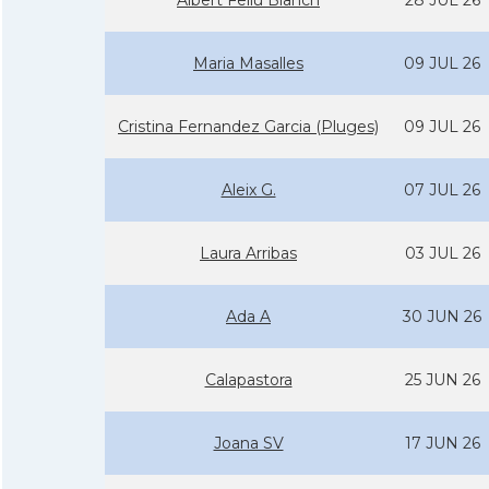
Albert Feliu Blanch
28 JUL 26
Maria Masalles
09 JUL 26
Cristina Fernandez Garcia (Pluges)
09 JUL 26
Aleix G.
07 JUL 26
Laura Arribas
03 JUL 26
Ada A
30 JUN 26
Calapastora
25 JUN 26
Joana SV
17 JUN 26