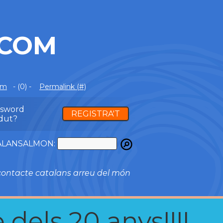
.COM
om
- (0) -
Permalink (#)
ssword
REGISTRA'T
dut?
ATALANSALMON:
ontacte catalans arreu del món
 dels 20 anys!!!!