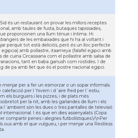
id és un restaurant on provar les millors receptes
cional, amb taules de fusta, butaques tapissades,
que proporcionen una llum tènue i íntima. Hi
strangers de les embaixades que hi ha al voltant i
jar perquè tot està deliciós, però és un lloc perfecte
i egipcia) amb pollastre, itaameya (falafel egipci amb
s de cuina Circassiana com el pollastre amb salsa de
s variacions, tant en baba ganush com rostides. I de
 de pa amb llet que és el postre nacional egipci.
 menjar per a fer un esmorzar o un sopar informals.
calefacció per l´hivern i d´aire fred per l´estiu.
m els burguers i les pizzes, i de plats més
 i sobretot per la nit, amb les garlandes de llum i els
a l´ambient són les dues o tres pantalles de televisió
 internacional. I és que en dies assenyalats (Copa
er compartir penes i alegries futbolístiques.\r\nPer
s ous amb el que vulgueu, i per menjar una Restless
ta.