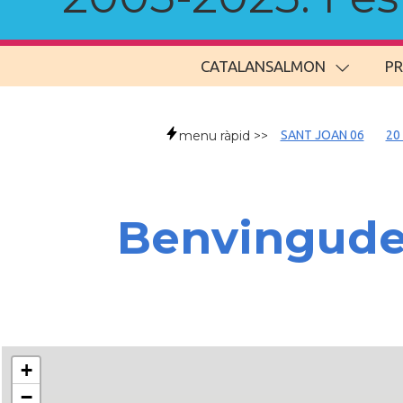
CATALANSALMON
P
menu ràpid >>
SANT JOAN 06
20
Benvingud
+
−