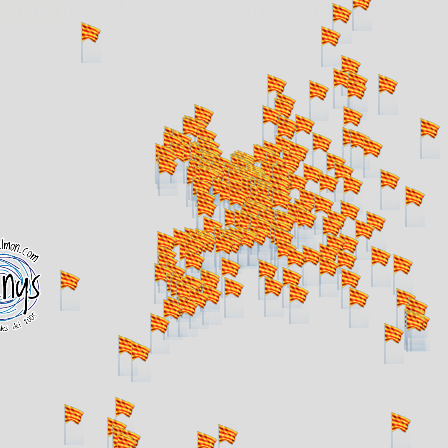
. carregant 484 webs... un moment si us p