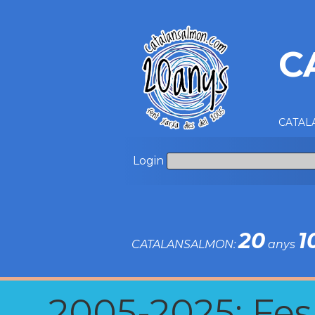
C
CATALA
Login
20
1
CATALANSALMON:
anys
2005-2025: Fes u