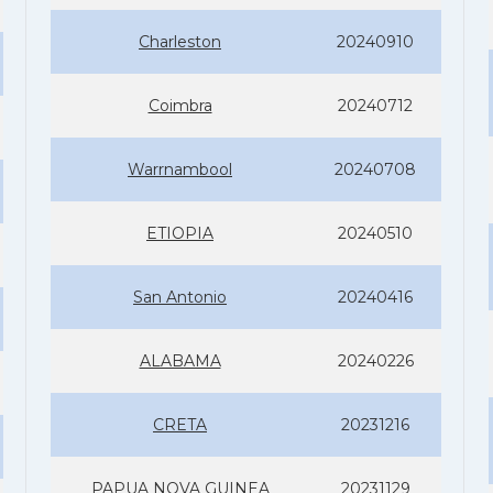
Charleston
20240910
Coimbra
20240712
Warrnambool
20240708
ETIOPIA
20240510
San Antonio
20240416
ALABAMA
20240226
CRETA
20231216
PAPUA NOVA GUINEA
20231129