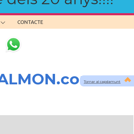
CONTACTE
SALMON.com
Tornar al capdamunt