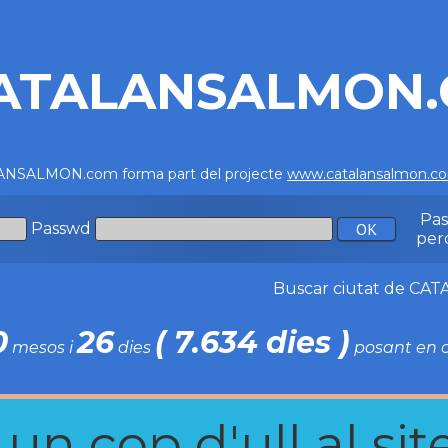
ATALANSALMON
NSALMON.com forma part del projecte
www.catalansalmon.c
Pa
Passwd
per
Buscar ciutat de C
0
26
( 7.634 dies )
mesos i
dies
posant en c
n cop d'ull al site