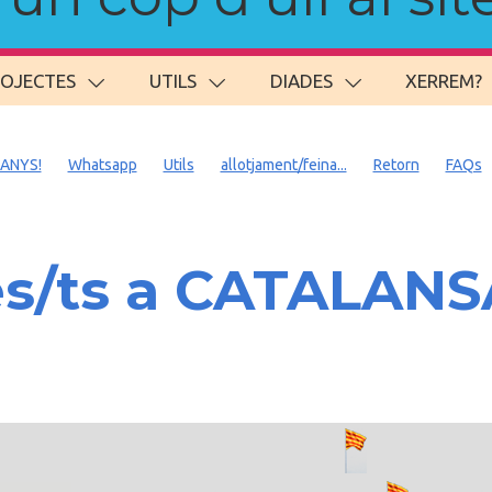
ROJECTES
UTILS
DIADES
XERREM?
 ANYS!
Whatsapp
Utils
allotjament/feina...
Retorn
FAQs
es/ts a CATALAN