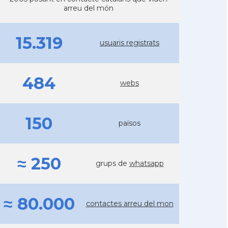
arreu del món
15.319
usuaris registrats
484
webs
150
països
≈ 250
grups de
whatsapp
≈ 80.000
contactes arreu del mon