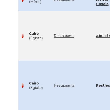
(Mèxic)
Coxala
Cairo
Restaurants
Abu El 
(Egipte)
Cairo
Restaurants
Restles
(Egipte)