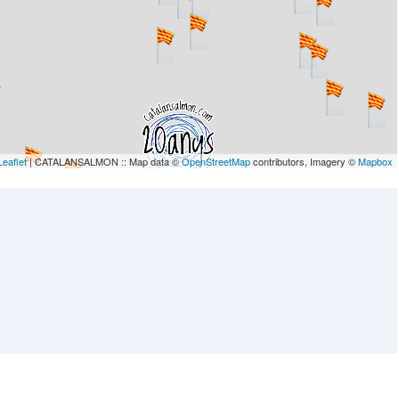
Leaflet
| CATALANSALMON :: Map data ©
OpenStreetMap
contributors, Imagery ©
Mapbox