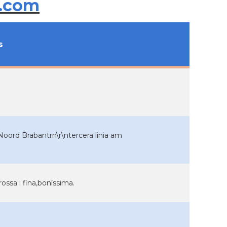
.com
s
 Noord Brabantrn\r\ntercera linia am
rossa i fina,boníssima.