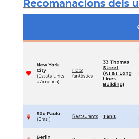
Recomanacions dels 
33 Thomas
New York
Street
City
Llocs
(AT&T Long
(Estats Units
fantàstics
Lines
d'Amèrica)
Building)
São Paulo
Restaurants
Tanit
(Brasil)
Berlin