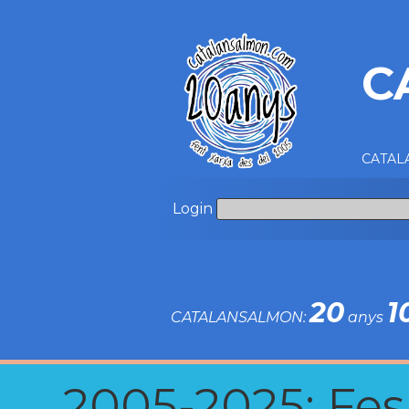
C
CATALA
Login
20
1
CATALANSALMON:
anys
2005-2025: Fes u