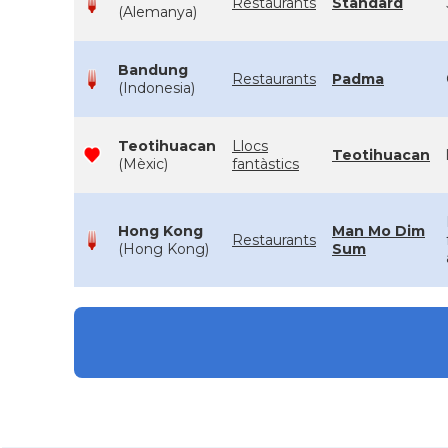
Restaurants
Standard
(Alemanya)
Bandung
Restaurants
Padma
(Indonesia)
Teotihuacan
Llocs
Teotihuacan
(Mèxic)
fantàstics
Hong Kong
Man Mo Dim
Restaurants
(Hong Kong)
Sum