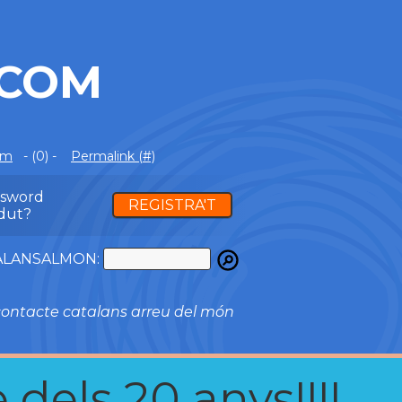
.COM
om
- (0) -
Permalink (#)
ssword
REGISTRA'T
dut?
ATALANSALMON:
ontacte catalans arreu del món
 dels 20 anys!!!!