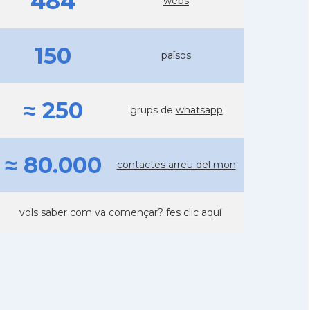
484
webs
150
països
≈ 250
grups de
whatsapp
≈ 80.000
contactes arreu del mon
vols saber com va començar?
fes clic aquí