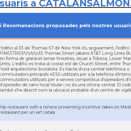
usuaris a CATALANSALMON
6 Recomanacions proposades pels nostres usuari
l'edifici al 33 de Thomas ST de New York és, segurament, l'edi
FINESTRES!\r\n\r\n33 Thomas Street (abans AT&T Long Lines Bui
en forma de gratacel sense finestres, situat a Tribeca, Lower Ma
Units. L'edifici es troba al costat est de Church Street, entre Th
l'estil arquitectònic brutalista. Es tracta d'una central telefònica
commutadors principals 4ESS utilitzats per a la telefonia d'intercan
commutadors utilitzats per a serveis competitius d'operadors d'inte
d'operador de canvi local titular i no és una oficina central. El c
també s'ha descrit com la ubicació probable d'un centre de vigil
Hip restaurant with a terrace presenting inventive takes on Med
restaurant per un xef catala