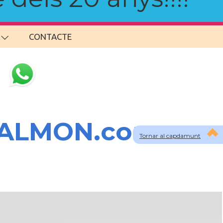
CONTACTE
SALMON.com
Tornar al capdamunt