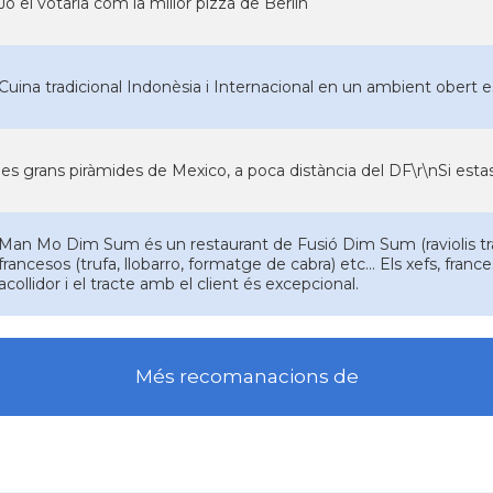
Jo el votaria com la millor pizza de Berlin
Cuina tradicional Indonèsia i Internacional en un ambient obert 
les grans piràmides de Mexico, a poca distància del DF\r\nSi estas 
Man Mo Dim Sum és un restaurant de Fusió Dim Sum (raviolis tr
francesos (trufa, llobarro, formatge de cabra) etc... Els xefs, fra
acollidor i el tracte amb el client és excepcional.
Més recomanacions de