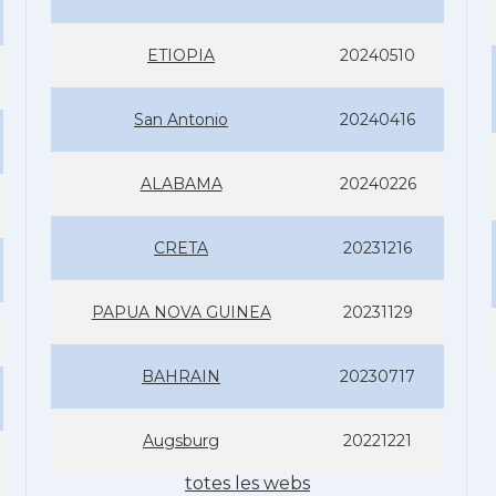
ETIOPIA
20240510
San Antonio
20240416
ALABAMA
20240226
CRETA
20231216
PAPUA NOVA GUINEA
20231129
BAHRAIN
20230717
Augsburg
20221221
totes les webs