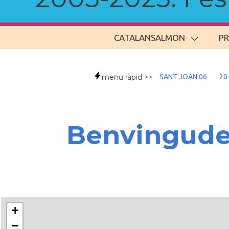
CATALANSALMON
P
menu ràpid >>
SANT JOAN 06
20
Benvingud
+
−