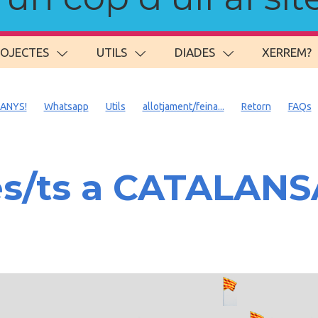
ROJECTES
UTILS
DIADES
XERREM?
 ANYS!
Whatsapp
Utils
allotjament/feina...
Retorn
FAQs
es/ts a CATALAN