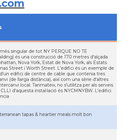
.com
s
fici més singular de tot NY PERQUE NO TE
lding) és una construcció de 170 metres d'alçada
nhattan, Nova York, Estat de Nova York, als Estats
omas Street i Worth Street. L'edifici és un exemple de
 o d'un edifici de centre de cable que contenia tres
vi (de llarga distància), així com una sèrie d'altres
rcanvi local. Tanmateix, no s'utilitza per als serveis
odi CLLI d'aquesta instal·lació és NYCMNYBW. L'edifici
ància
iterranean tapas & heartier meals molt bon