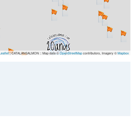
Leaflet
| CATALANSALMON :: Map data ©
OpenStreetMap
contributors, Imagery ©
Mapbox