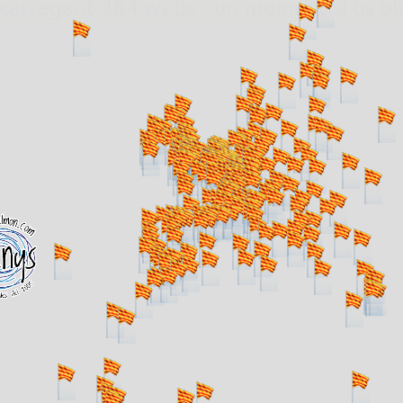
. carregant 484 webs... un moment si us p