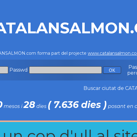
ATALANSALMON
NSALMON.com forma part del projecte
www.catalansalmon.c
Pa
Passwd
per
Buscar ciutat de C
0
28
( 7.636 dies )
mesos i
dies
posant en c
n cop d'ull al site