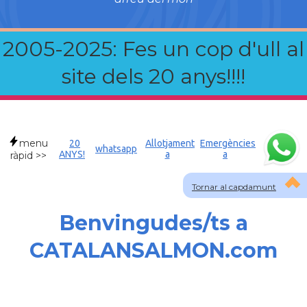
2005-2025: Fes un cop d'ull al
site dels 20 anys!!!!
menu
20
Allotjament
Emergències
whatsapp
ANYS!
a
a
ràpid >>
Tornar al capdamunt
Benvingudes/ts a
CATALANSALMON.com