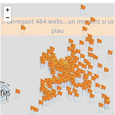
+
−
... carregant 484 webs... un moment si us
plau