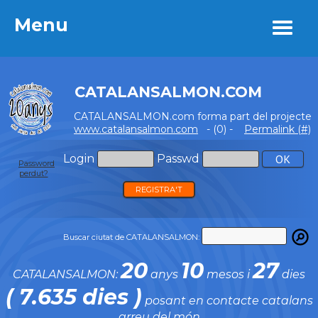
Menu
Menu
CATALANSALMON.COM
CATALANSALMON.com forma part del projecte
www.catalansalmon.com
- (0) -
Permalink (#)
Login
Passwd
Password
perdut?
REGISTRA'T
Buscar ciutat de CATALANSALMON:
20
10
27
CATALANSALMON:
anys
mesos i
dies
( 7.635 dies )
posant en contacte catalans
arreu del món