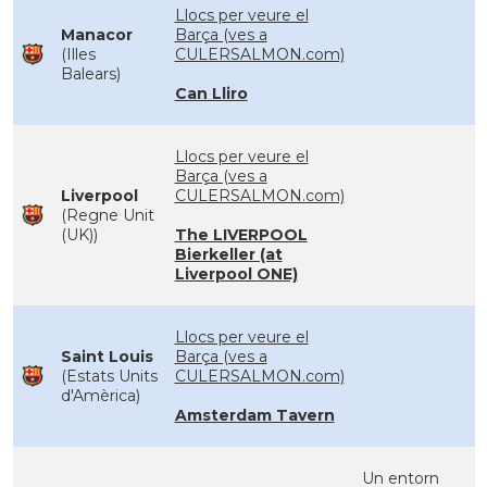
Llocs per veure el
Manacor
Barça (ves a
(Illes
CULERSALMON.com)
Balears)
Can Lliro
Llocs per veure el
Barça (ves a
Liverpool
CULERSALMON.com)
(Regne Unit
(UK))
The LIVERPOOL
Bierkeller (at
Liverpool ONE)
Llocs per veure el
Saint Louis
Barça (ves a
(Estats Units
CULERSALMON.com)
d'Amèrica)
Amsterdam Tavern
Un entorn