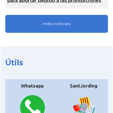
para abortar debido a las prohibiciones
més noticies
Útils
Whatsapp
SantJording