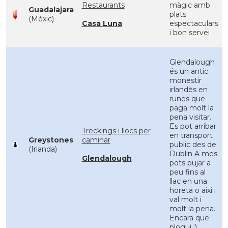
Restaurants
màgic amb
Guadalajara
plats
(Mèxic)
Casa Luna
espectaculars
i bon servei
Glendalough
és un antic
monestir
irlandès en
runes que
paga molt la
pena visitar.
Es pot arribar
Treckings i llocs per
en transport
Greystones
caminar
public des de
(Irlanda)
Dublin A mes
Glendalough
pots pujar a
peu fins al
llac en una
horeta o aixi i
val molt i
molt la pena.
Encara que
plogui ;)