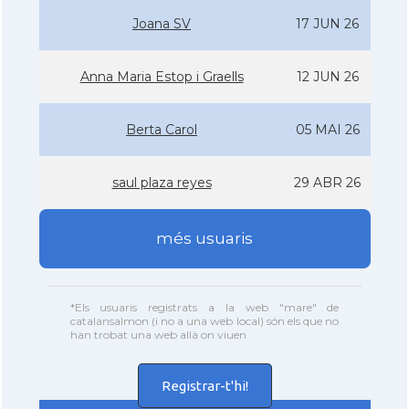
Joana SV
17 JUN 26
Anna Maria Estop i Graells
12 JUN 26
Berta Carol
05 MAI 26
saul plaza reyes
29 ABR 26
més usuaris
*Els usuaris registrats a la web "mare" de
catalansalmon (i no a una web local) són els que no
han trobat una web allà on viuen
Registrar-t'hi!