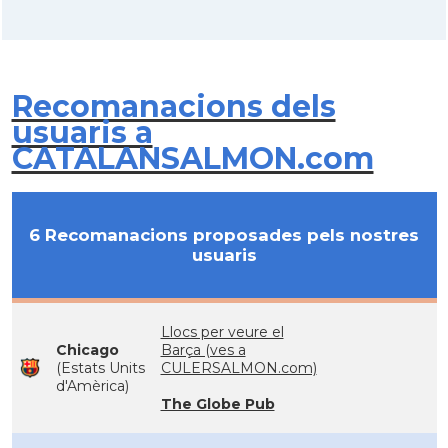
Recomanacions dels
usuaris a
CATALANSALMON.com
6 Recomanacions proposades pels nostres
usuaris
Llocs per veure el
Chicago
Barça (ves a
(Estats Units
CULERSALMON.com)
d'Amèrica)
The Globe Pub