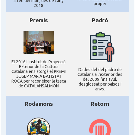
arreu del món, des de l'any
proper
2018
Premis
Padró
El 2016 l'Institut de Projecció
Exterior de la Cultura
Dades del del padró de
Catalana ens atorgà el PREMI
Catalans a l'exterior des
JOSEP MARIA BATISTA I
del 2009 fins avui,
ROCA per reconéixer la tasca
desglossat per paisos i
de CATALANSALMON
anys.
Rodamons
Retorn