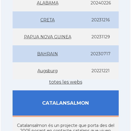
ALABAMA
20240226
CRETA
20231216
PAPUA NOVA GUINEA
20231129
BAHRAIN
20230717
Augsburg
20221221
totes les webs
CATALANSALMON
Catalansalmon és un projecte que porta des del
2005 posant en contacte catalans que viuen