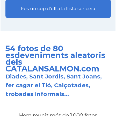
Fes un cop d'ull a la llista sencera
54 fotos de 80
esdeveniments aleatoris
dels
CATALANSALMON.com
Diades, Sant Jordis, Sant Joans,
fer cagar el Tió, Calçotades,
trobades informals...
Hem reunit
més de 1.000 fotos