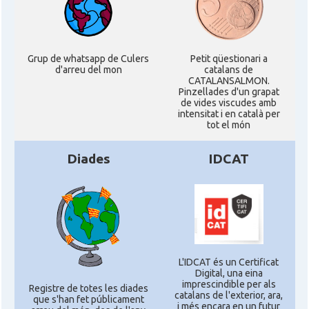
Grup de whatsapp de Culers
Petit qüestionari a
d'arreu del mon
catalans de
CATALANSALMON.
Pinzellades d'un grapat
de vides viscudes amb
intensitat i en català per
tot el món
Diades
IDCAT
L'IDCAT és un Certificat
Digital, una eina
imprescindible per als
Registre de totes les diades
catalans de l'exterior, ara,
que s'han fet públicament
i més encara en un futur