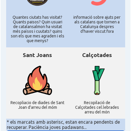
Quantes ciutats has visitat?
informació sobre ajuts per
Quants paisos? Quin usuari
als catalans que tornen a
de catalansalmon ha visitat
Catalunya despres
més països i cuutats? quins
d'haver viscut fora
son els que mes agraden i els
que menys?
Sant Joans
Calçotades
Recopliacio de diades de Sant
Recopilació de
Joan d'arreu del móm
Calçotades cel.lebrades
arreu del món
* els marcats amb asterisc, estan encara pendents de
recuperar. Paciència joves padawans...