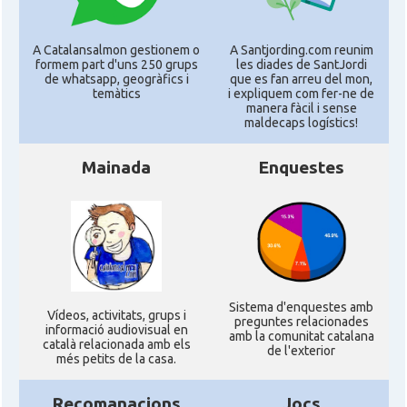
A Catalansalmon gestionem o
A Santjording.com reunim
formem part d'uns 250 grups
les diades de SantJordi
de whatsapp, geogràfics i
que es fan arreu del mon,
temàtics
i expliquem com fer-ne de
manera fàcil i sense
maldecaps logí­stics!
Mainada
Enquestes
Sistema d'enquestes amb
Ví­deos, activitats, grups i
preguntes relacionades
informació audiovisual en
amb la comunitat catalana
català relacionada amb els
de l'exterior
més petits de la casa.
Recomanacions
Jocs