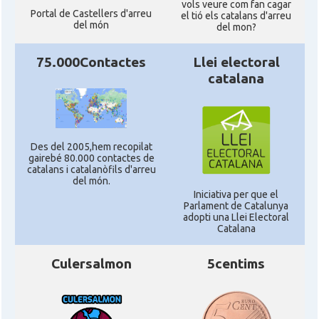
vols veure com fan cagar
Portal de Castellers d'arreu
el tió els catalans d'arreu
del món
del mon?
75.000Contactes
Llei electoral
catalana
Des del 2005,hem recopilat
gairebé 80.000 contactes de
catalans i catalanòfils d'arreu
del món.
Iniciativa per que el
Parlament de Catalunya
adopti una Llei Electoral
Catalana
Culersalmon
5centims