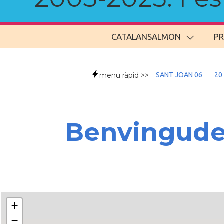
CATALANSALMON
P
menu ràpid >>
SANT JOAN 06
20
Benvingud
+
−