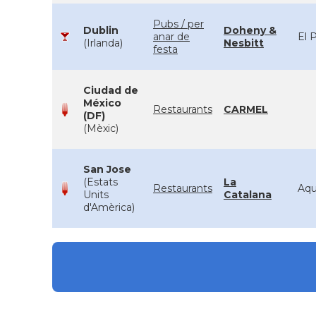
Pubs / per
Dublin
Doheny &
anar de
El 
(Irlanda)
Nesbitt
festa
Ciudad de
México
Restaurants
CARMEL
(DF)
(Mèxic)
San Jose
(Estats
La
Restaurants
Aqu
Units
Catalana
d'Amèrica)