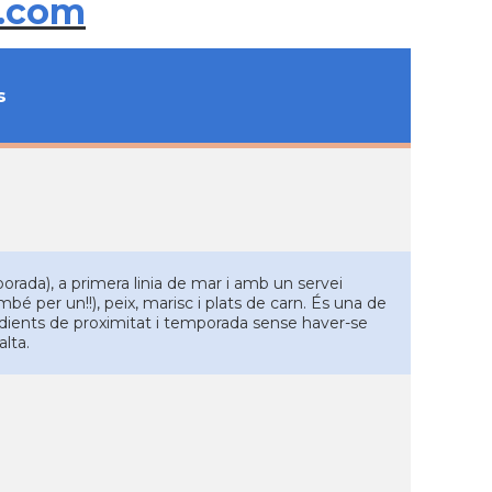
.com
s
porada), a primera linia de mar i amb un servei
bé per un!!), peix, marisc i plats de carn. És una de
redients de proximitat i temporada sense haver-se
lta.