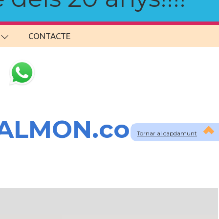
CONTACTE
SALMON.com
Tornar al capdamunt