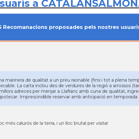
usuaris a CATALANSALMON
6 Recomanacions proposades pels nostres usuari
na marinera de qualitat a un preu raonable (fins i tot a plena tem
ecable. La carta inclou des de verdures de la regió a arrossos (tam
 millors adreces per menjar a Llafranc amb cuna de qualitat, ing
hipotecar. Imprescindible reservar amb anticipació en temporada a
loc més calurós de la terra, i un lloc brutal per visitar