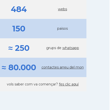
484
webs
150
països
≈ 250
grups de
whatsapp
≈ 80.000
contactes arreu del mon
vols saber com va començar?
fes clic aquí