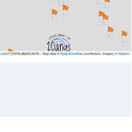
Leaflet
| CATALANSALMON :: Map data ©
OpenStreetMap
contributors, Imagery ©
Mapbox