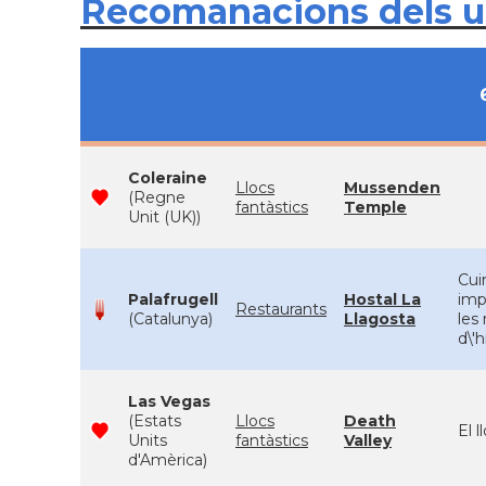
Recomanacions dels 
Coleraine
Llocs
Mussenden
(Regne
fantàstics
Temple
Unit (UK))
Cui
Palafrugell
Hostal La
imp
Restaurants
(Catalunya)
Llagosta
les
d\'
Las Vegas
(Estats
Llocs
Death
El l
Units
fantàstics
Valley
d'Amèrica)