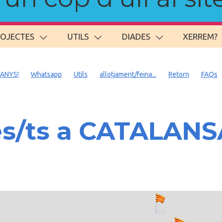
ROJECTES
UTILS
DIADES
XERREM?
 ANYS!
Whatsapp
Utils
allotjament/feina...
Retorn
FAQs
es/ts a CATALAN