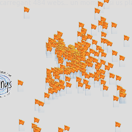
. carregant 484 webs... un moment si us p