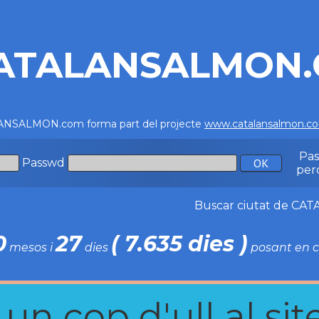
ATALANSALMON
NSALMON.com forma part del projecte
www.catalansalmon.c
Pa
Passwd
per
Buscar ciutat de C
0
27
( 7.635 dies )
mesos i
dies
posant en c
n cop d'ull al site