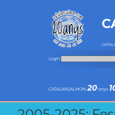
C
CATALA
Login
20
1
CATALANSALMON:
anys
2005-2025: Fes u