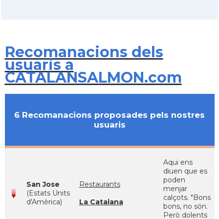
Recomanacions dels
usuaris a
CATALANSALMON.com
6 Recomanacions proposades pels nostres
usuaris
Aqui ens
diuen que es
poden
San Jose
Restaurants
menjar
(Estats Units
calçots. "Bons
d'Amèrica)
La Catalana
bons, no són.
Però dolents