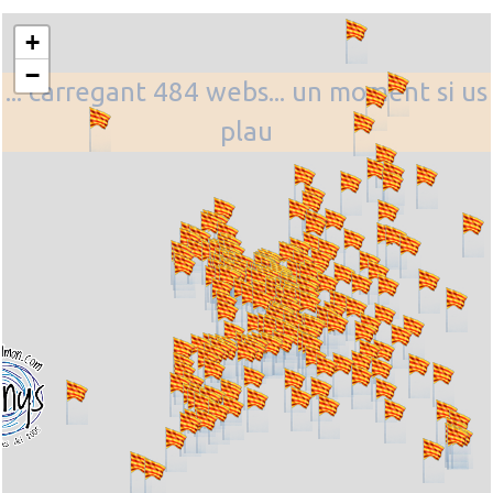
+
−
... carregant 484 webs... un moment si us
plau