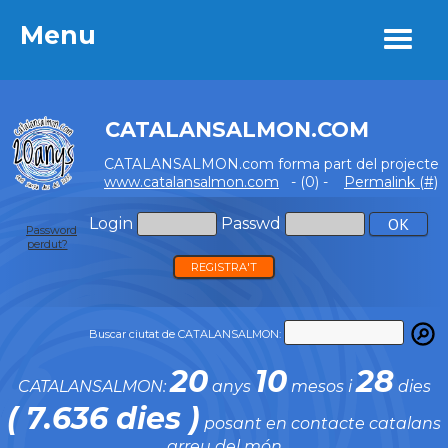
Menu
Menu
CATALANSALMON.COM
CATALANSALMON.com forma part del projecte
www.catalansalmon.com
- (0) -
Permalink (#)
Login
Passwd
Password
perdut?
REGISTRA'T
Buscar ciutat de CATALANSALMON:
20
10
28
CATALANSALMON:
anys
mesos i
dies
( 7.636 dies )
posant en contacte catalans
arreu del món