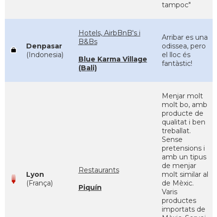
tampoc"
Hotels, AirbBnB's i
Arribar es una
B&Bs
Denpasar
odissea, pero
(Indonesia)
el lloc és
Blue Karma Village
fantàstic!
(Bali)
Menjar molt
molt bo, amb
producte de
qualitat i ben
treballat.
Sense
pretensions i
amb un tipus
de menjar
Restaurants
Lyon
molt similar al
(França)
de Mèxic.
Piquín
Varis
productes
importats de