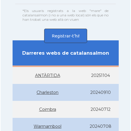
*Els usuaris registrats a la web "mare" de
catalansalmon (i no a una web local) són els que no
han trobat una web allà on viuen
Registrar-t'hi!
Darreres webs de catalansalmon
ANTÀRTIDA
20251104
Charleston
20240910
Coimbra
20240712
Warrnambool
20240708