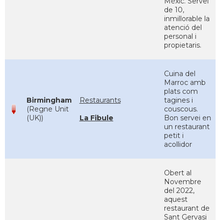
Mèxic. Servei
de 10,
inmillorable la
atenció del
personal i
propietaris.
Cuina del
Marroc amb
plats com
Birmingham
Restaurants
tagines i
(Regne Unit
couscous.
(UK))
La Fibule
Bon servei en
un restaurant
petit i
acollidor
Obert al
Novembre
del 2022,
aquest
restaurant de
Sant Gervasi