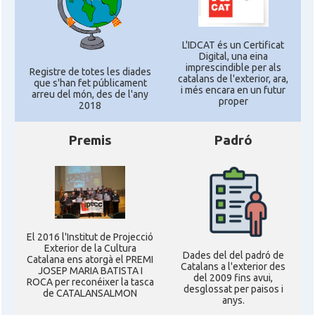
L'IDCAT és un Certificat
Digital, una eina
imprescindible per als
Registre de totes les diades
catalans de l'exterior, ara,
que s'han fet públicament
i més encara en un futur
arreu del món, des de l'any
proper
2018
Premis
Padró
El 2016 l'Institut de Projecció
Exterior de la Cultura
Dades del del padró de
Catalana ens atorgà el PREMI
Catalans a l'exterior des
JOSEP MARIA BATISTA I
del 2009 fins avui,
ROCA per reconéixer la tasca
desglossat per paisos i
de CATALANSALMON
anys.