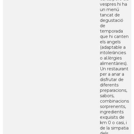
vespres hi ha
un menú
tancat de
degustació
de
temporada
que hi canten
els angels
(adaptable a
intoleràncies
o al.lèrgies
alimentàries).
Un restaurant
per a anar a
disfrutar de
diferents
preparacions,
sabors,
combinacions
sorprenents,
ingredients
exquisits de
km 0 o casi, i
de la simpatia
dels