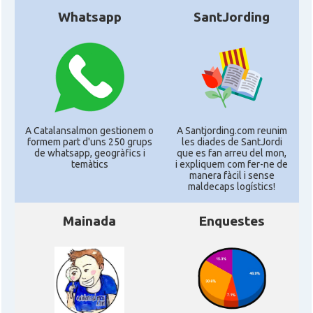
Whatsapp
SantJording
A Catalansalmon gestionem o
A Santjording.com reunim
formem part d'uns 250 grups
les diades de SantJordi
de whatsapp, geogràfics i
que es fan arreu del mon,
temàtics
i expliquem com fer-ne de
manera fàcil i sense
maldecaps logí­stics!
Mainada
Enquestes