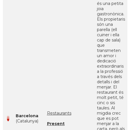
és una petita
joia
gastronònica.
Els propietaris
són una
parella (ell
cuiner i ella
cap de sala)
que
transmeten
un amor i
dedicació
extraordinaris
a la professió
a través dels
detalls i del
menjar. El
restaurant és
molt petit, té
cinc o sis
taules. Al
Restaurants
migdia crec
Barcelona
que es pot
(Catalunya)
Present
menjar a la
carta, però als