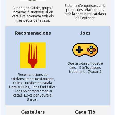
Sistema d'enquestes amb
Ví­deos, activitats, grups i
preguntes relacionades
informació audiovisual en
amb la comunitat catalana
català relacionada amb els
de l'exterior
més petits de la casa.
Recomanacions
Jocs
Que la vida son quatre
dies, i 3 te'ls passes
treballant... (Plutarc)
Recomanacions de
catalansalmon; Restaurants,
Guies Turístics en català,
Hotels, Pubs, Llocs fantàstics,
Llocs on comprar menjar
català, Llocs per veure el
Barça ...
Castellers
Caga Tió