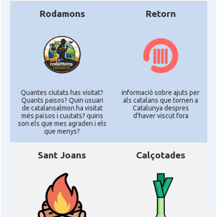
Rodamons
Retorn
Quantes ciutats has visitat?
informació sobre ajuts per
Quants paisos? Quin usuari
als catalans que tornen a
de catalansalmon ha visitat
Catalunya despres
més països i cuutats? quins
d'haver viscut fora
son els que mes agraden i els
que menys?
Sant Joans
Calçotades