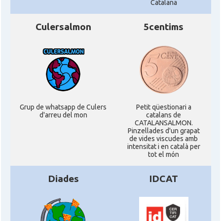
Catalana
Culersalmon
5centims
Grup de whatsapp de Culers
Petit qüestionari a
d'arreu del mon
catalans de
CATALANSALMON.
Pinzellades d'un grapat
de vides viscudes amb
intensitat i en català per
tot el món
Diades
IDCAT