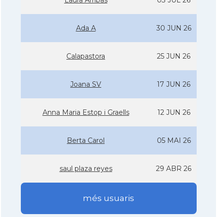
Laura Arribas
03 JUL 26
Ada A
30 JUN 26
Calapastora
25 JUN 26
Joana SV
17 JUN 26
Anna Maria Estop i Graells
12 JUN 26
Berta Carol
05 MAI 26
saul plaza reyes
29 ABR 26
més usuaris