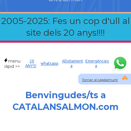
2005-2025: Fes un cop d'ull al
site dels 20 anys!!!!
menu
20
Allotjament
Emergències
whatsapp
ANYS!
a
a
ràpid >>
Tornar al capdamunt
Benvingudes/ts a
CATALANSALMON.com