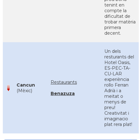
tenint en
compte la
dificultat de
trobar matèria
primera
decent.
Un dels
resturants del
Hotel Oasis,
ES-PEC-TA-
CU-LAR
experiència
Restaurants
Cancun
rollo Ferran
(Mèxic)
Adrià i a
Benazuza
meitat o
menys de
preu!
Creativitat i
imaginacio
plat rera plat!