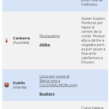
puta colla de
mafiosos.
Assian fussion.
Perfecte per
tapes al
centre de la
Restaurants
ciutat. Música
Canberra
alta a dintre a
(Austràlia)
Akiba
vegades però
es pot seure a
fora amb
calefactors a
l\'hivern.
Llocs per veure el
Barça (ves a
Dublin
CULERSALMON.com)
(Irlanda)
Buskers
Cuina italiana