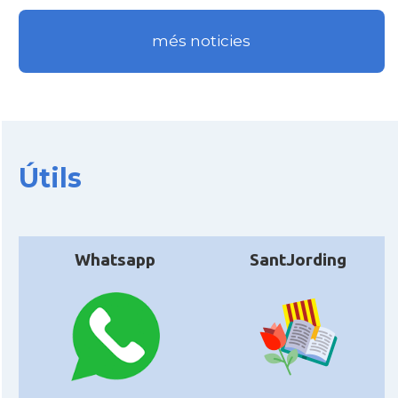
més noticies
Útils
Whatsapp
SantJording