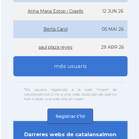
Anna Maria Estop i Graells
12 JUN 26
Berta Carol
05 MAI 26
saul plaza reyes
29 ABR 26
més usuaris
*Els usuaris registrats a la web "mare" de
catalansalmon (i no a una web local) són els que no
han trobat una web allà on viuen
Registrar-t'hi!
Darreres webs de catalansalmon