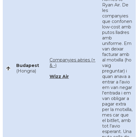
Ryan Air. De
les
companyies
que confonen
low-cost amb
putos lladres
amb
uniforme. Em
van deixar
facturar amb
Companyies aèries (+
al motxilla (ho
Budapest
& -)
vaig
(Hongria)
preguntar) i
Wizz Air
quan anava a
entrar a l'avio
em van negar
l'entrada i em
van obligar a
pagar extra
per la motxilla,
mes car que
el bitllet, amb
tot l'avio
esperant. Una