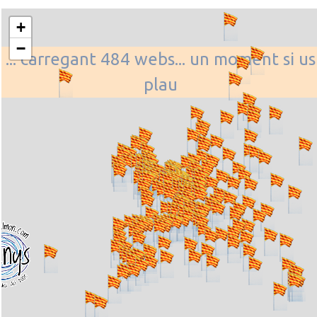
+
−
... carregant 484 webs... un moment si us
plau