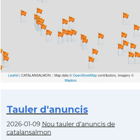
Leaflet
| CATALANSALMON :: Map data ©
OpenStreetMap
contributors, Imagery ©
Mapbox
Tauler d'anuncis
2026-01-09
Nou tauler d'anuncis de
catalansalmon