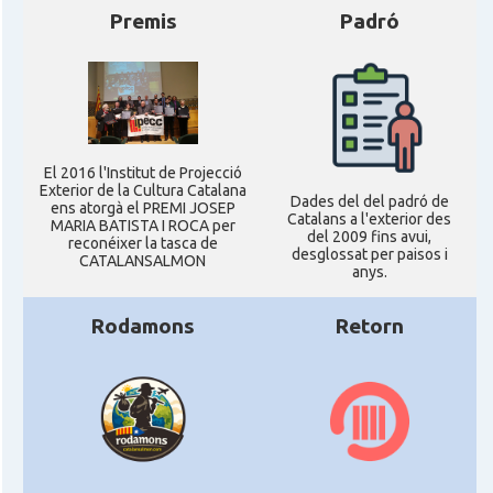
Premis
Padró
El 2016 l'Institut de Projecció
Exterior de la Cultura Catalana
Dades del del padró de
ens atorgà el PREMI JOSEP
Catalans a l'exterior des
MARIA BATISTA I ROCA per
del 2009 fins avui,
reconéixer la tasca de
desglossat per paisos i
CATALANSALMON
anys.
Rodamons
Retorn