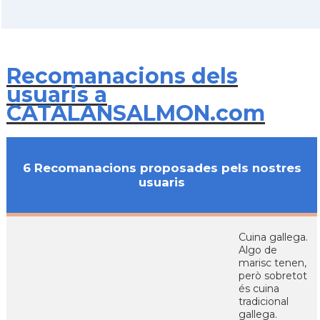
Recomanacions dels
usuaris a
CATALANSALMON.com
6 Recomanacions proposades pels nostres
usuaris
Cuina gallega.
Algo de
marisc tenen,
però sobretot
és cuina
tradicional
gallega.