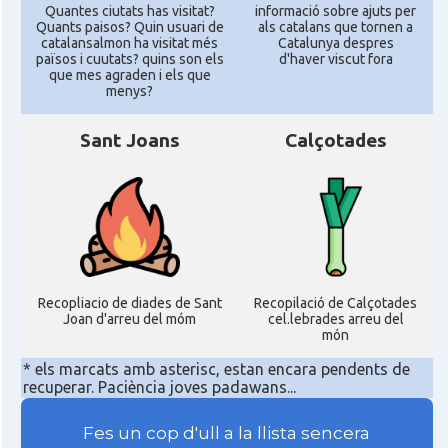
Quantes ciutats has visitat?
informació sobre ajuts per
Quants paisos? Quin usuari de
als catalans que tornen a
catalansalmon ha visitat més
Catalunya despres
països i cuutats? quins son els
d'haver viscut fora
que mes agraden i els que
menys?
Sant Joans
Calçotades
Recopliacio de diades de Sant
Recopilació de Calçotades
Joan d'arreu del móm
cel.lebrades arreu del
món
* els marcats amb asterisc, estan encara pendents de
recuperar. Paciència joves padawans...
Fes un cop d'ull a la llista sencera