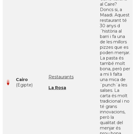
al Caire?
Doncs si, a
Maadi. Aquest
restaurant té
30 anys d
´història al
barri i fa una
de les millors
pizzes que es
poden menjar.
La pasta és
també molt
bona, però per
a mi li falta
Restaurants
Cairo
una mica de
(Egipte)
¨punch¨a les
La Rosa
salses. La
carta és molt
tradicional i no
té grans
innovacions,
però la
qualitat del
menjar és
prou bona