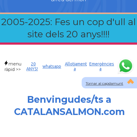
2005-2025: Fes un cop d'ull al
site dels 20 anys!!!!
menu
20
Allotjament
Emergències
whatsapp
ANYS!
a
a
ràpid >>
Tornar al capdamunt
Benvingudes/ts a
CATALANSALMON.com