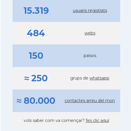
15.319
usuaris registrats
484
webs
150
països
≈ 250
grups de
whatsapp
≈ 80.000
contactes arreu del mon
vols saber com va començar?
fes clic aquí