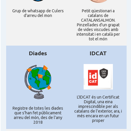
Grup de whatsapp de Culers
Petit qüestionari a
d'arreu del mon
catalans de
CATALANSALMON.
Pinzellades d'un grapat
de vides viscudes amb
intensitat i en català per
tot el món
Diades
IDCAT
L'IDCAT és un Certificat
Digital, una eina
imprescindible per als
Registre de totes les diades
catalans de l'exterior, ara, i
que s'han fet públicament
més encara en un futur
arreu del món, des de l'any
proper
2018