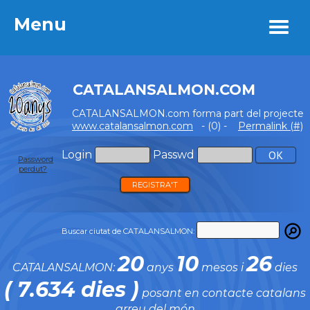
Menu
Menu
CATALANSALMON.COM
CATALANSALMON.com forma part del projecte
www.catalansalmon.com
- (0) -
Permalink (#)
Login
Passwd
Password
perdut?
REGISTRA'T
Buscar ciutat de CATALANSALMON:
20
10
26
CATALANSALMON:
anys
mesos i
dies
( 7.634 dies )
posant en contacte catalans
arreu del món