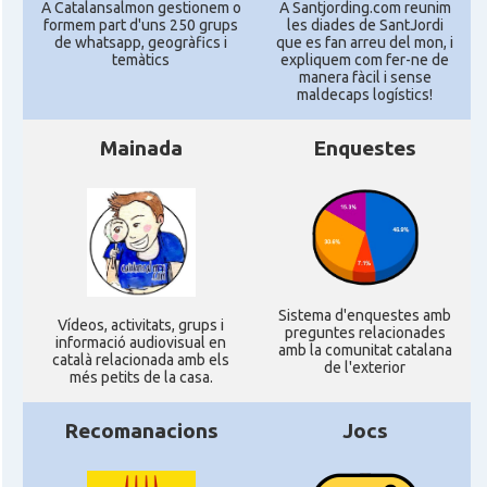
A Catalansalmon gestionem o
A Santjording.com reunim
formem part d'uns 250 grups
les diades de SantJordi
de whatsapp, geogràfics i
que es fan arreu del mon, i
temàtics
expliquem com fer-ne de
manera fàcil i sense
maldecaps logí­stics!
Mainada
Enquestes
Sistema d'enquestes amb
Ví­deos, activitats, grups i
preguntes relacionades
informació audiovisual en
amb la comunitat catalana
català relacionada amb els
de l'exterior
més petits de la casa.
Recomanacions
Jocs