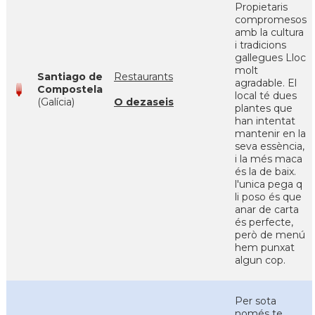
Propietaris
compromesos
amb la cultura
i tradicions
gallegues Lloc
molt
Santiago de
Restaurants
agradable. El
Compostela
local té dues
(Galícia)
O dezaseis
plantes que
han intentat
mantenir en la
seva essència,
i la més maca
és la de baix.
l'unica pega q
li poso és que
anar de carta
és perfecte,
però de menú
hem punxat
algun cop.
Per sota
només te