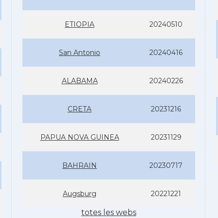
ETIOPIA
20240510
San Antonio
20240416
ALABAMA
20240226
CRETA
20231216
PAPUA NOVA GUINEA
20231129
BAHRAIN
20230717
Augsburg
20221221
totes les webs