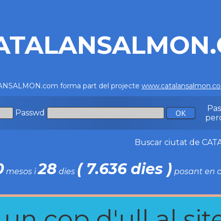
ATALANSALMON
NSALMON.com forma part del projecte
www.catalansalmon.c
Pa
Passwd
per
Buscar ciutat de C
0
28
( 7.636 dies )
mesos i
dies
posant en c
n cop d'ull al site