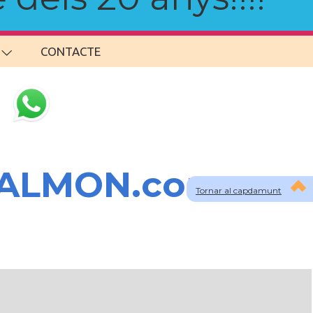
CONTACTE
SALMON.com
Tornar al capdamunt