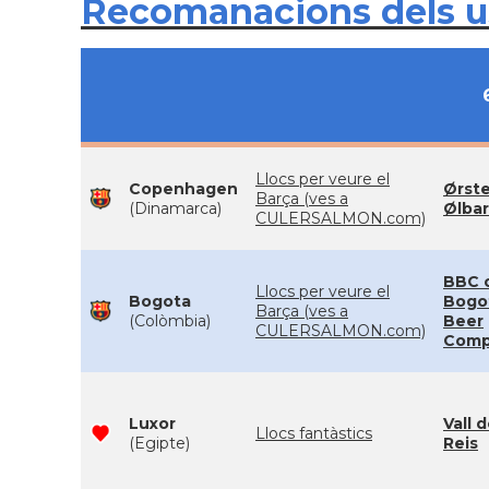
Recomanacions dels 
Llocs per veure el
Copenhagen
Ørst
Barça (ves a
(Dinamarca)
Ølbar
CULERSALMON.com)
BBC o
Llocs per veure el
Bogota
Bogo
Barça (ves a
(Colòmbia)
Beer
CULERSALMON.com)
Comp
Luxor
Vall d
Llocs fantàstics
(Egipte)
Reis