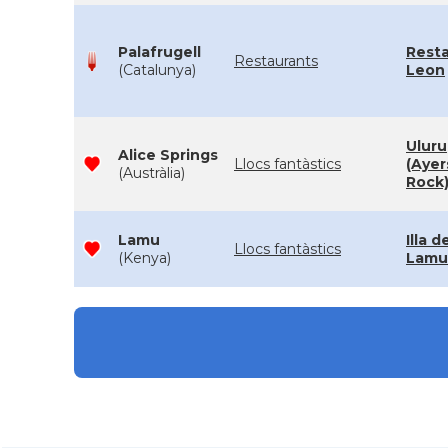
Palafrugell
Rest
Restaurants
(Catalunya)
Leon
Uluru
Alice Springs
Llocs fantàstics
(Ayer
(Austràlia)
Rock
Lamu
Illa d
Llocs fantàstics
(Kenya)
Lamu