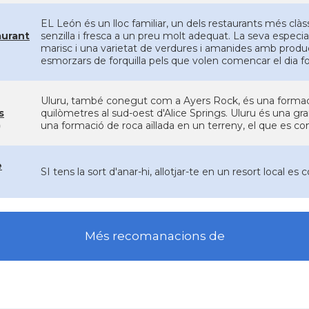
EL León és un lloc familiar, un dels restaurants més clàss
aurant
senzilla i fresca a un preu molt adequat. La seva especial
marisc i una varietat de verdures i amanides amb product
esmorzars de forquilla pels que volen comencar el dia fo
Uluru, també conegut com a Ayers Rock, és una formació
s
quilòmetres al sud-oest d'Alice Springs. Uluru és una gra
)
una formació de roca aïllada en un terreny, el que es co
e
SI tens la sort d'anar-hi, allotjar-te en un resort local es
Més recomanacions de