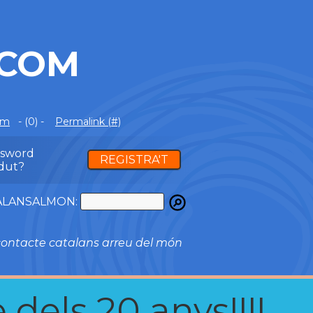
.COM
om
- (0) -
Permalink (#)
ssword
REGISTRA'T
dut?
ATALANSALMON:
ontacte catalans arreu del món
 dels 20 anys!!!!