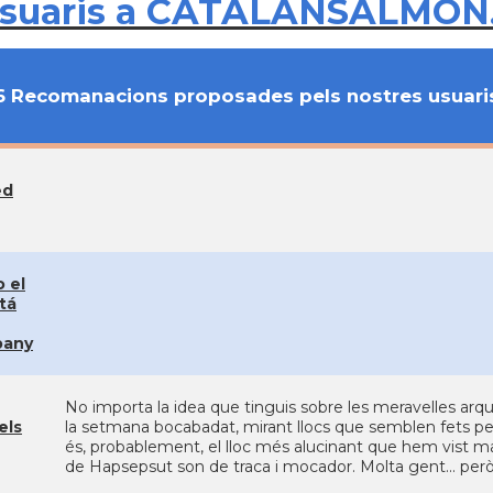
usuaris a CATALANSALMON
6 Recomanacions proposades pels nostres usuari
ed
 el
tá
any
No importa la idea que tinguis sobre les meravelles arqu
els
la setmana bocabadat, mirant llocs que semblen fets per
és, probablement, el lloc més alucinant que hem vist mai! 
de Hapsepsut son de traca i mocador. Molta gent... però