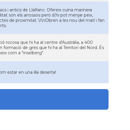
ics i antics de Llafranc. Ofereix cuina marinera
itat són els arrossos però s\'hi pot menjar peix,
es de proximitat. \r\nObren a les nou del matí i fan
rts.
 rocosa que hi ha al centre d'Austràlia, a 400
n formació de gres que hi ha al Territori del Nord. És
neix com a "inselberg".
 com estar en una illa deserta!