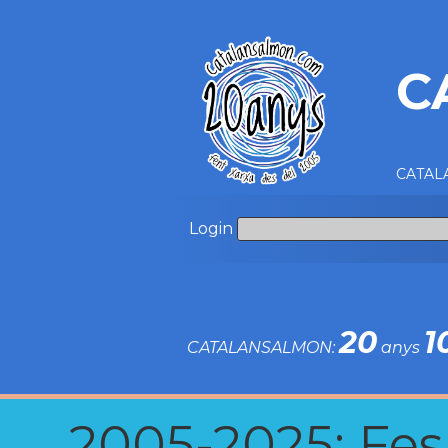
C
CATALA
Login
20
1
CATALANSALMON:
anys
2005-2025: Fes u