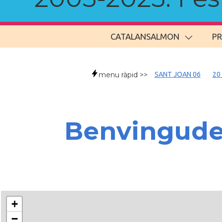
CATALANSALMON
P
menu ràpid >>
SANT JOAN 06
20
Benvingud
+
−