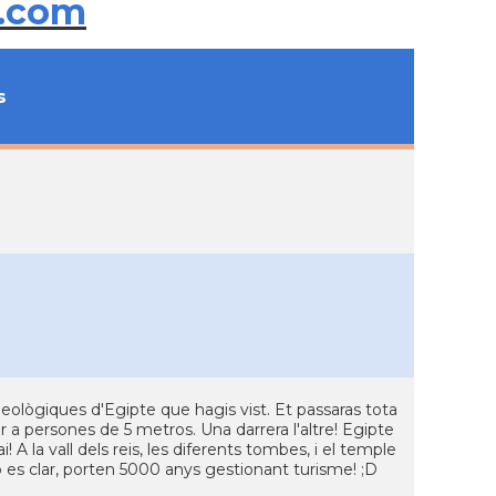
.com
s
eològiques d'Egipte que hagis vist. Et passaras tota
 a persones de 5 metros. Una darrera l'altre! Egipte
A la vall dels reis, les diferents tombes, i el temple
 es clar, porten 5000 anys gestionant turisme! ;D