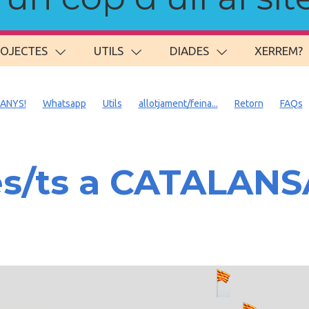
ROJECTES
UTILS
DIADES
XERREM?
 ANYS!
Whatsapp
Utils
allotjament/feina...
Retorn
FAQs
es/ts a CATALAN