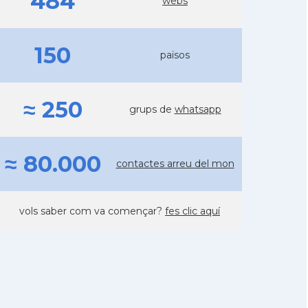
484
webs
150
països
≈ 250
grups de
whatsapp
≈ 80.000
contactes arreu del mon
vols saber com va començar?
fes clic aquí