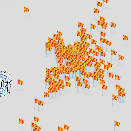
. carregant 484 webs... un moment si us p