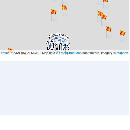
Leaflet
| CATALANSALMON :: Map data ©
OpenStreetMap
contributors, Imagery ©
Mapbox