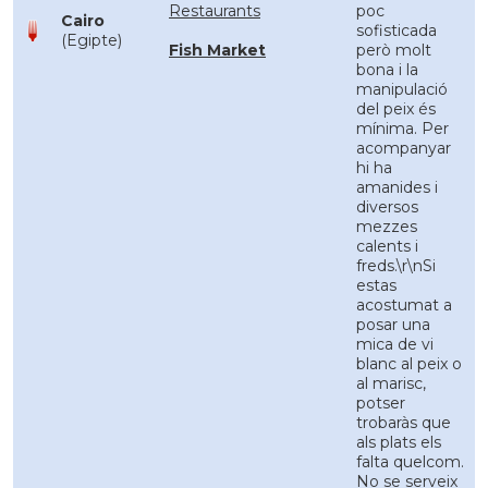
Restaurants
poc
Cairo
sofisticada
(Egipte)
Fish Market
però molt
bona i la
manipulació
del peix és
mínima. Per
acompanyar
hi ha
amanides i
diversos
mezzes
calents i
freds.\r\nSi
estas
acostumat a
posar una
mica de vi
blanc al peix o
al marisc,
potser
trobaràs que
als plats els
falta quelcom.
No se serveix