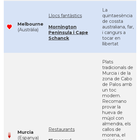
La
Llocs fantàstics
quintaesència
de cossta
Melbourne
Mornington
australiana, far,
(Austràlia)
Peninsula i Cape
i cangurs a
Schanck
tocar en
llibertat
Plats
tradicionals de
Murcia i de la
zona de Cabo
de Palos amb
un toc
modern.
Recomano
provar la
hueva de
mújol con
almendra, els
Restaurants
callos de
Murcia
morena, el
(Espanya)