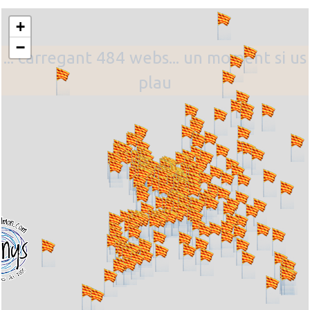
+
−
... carregant 484 webs... un moment si us
plau