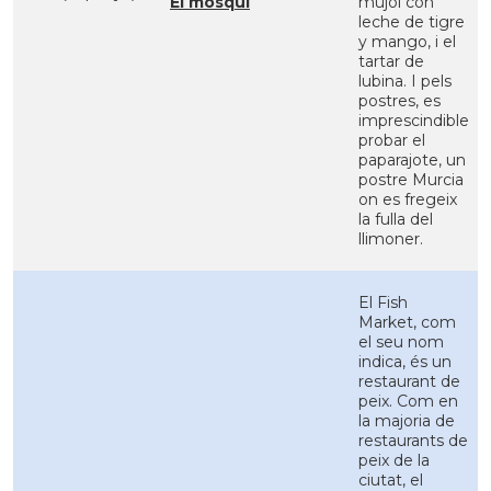
El mosqui
mújol con
leche de tigre
y mango, i el
tartar de
lubina. I pels
postres, es
imprescindible
probar el
paparajote, un
postre Murcia
on es fregeix
la fulla del
llimoner.
El Fish
Market, com
el seu nom
indica, és un
restaurant de
peix. Com en
la majoria de
restaurants de
peix de la
ciutat, el