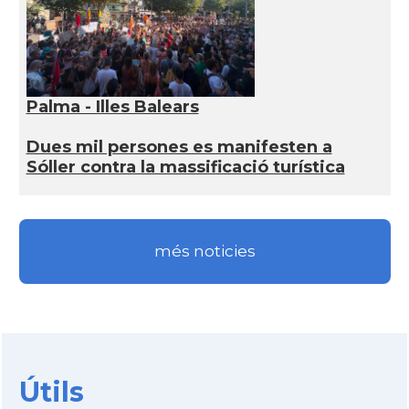
Palma - Illes Balears
Dues mil persones es manifesten a
Sóller contra la massificació turística
més noticies
Útils