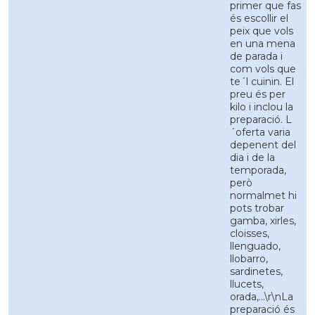
primer que fas
és escollir el
peix que vols
en una mena
de parada i
com vols que
te´l cuinin. El
preu és per
kilo i inclou la
preparació. L
´oferta varia
depenent del
dia i de la
temporada,
però
normalmet hi
pots trobar
gamba, xirles,
cloisses,
llenguado,
llobarro,
sardinetes,
llucets,
orada,...\r\nLa
preparació és