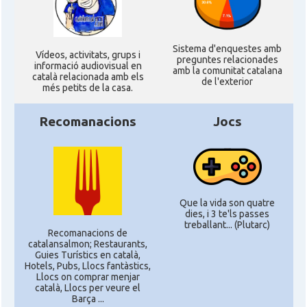
Sistema d'enquestes amb
Ví­deos, activitats, grups i
preguntes relacionades
informació audiovisual en
amb la comunitat catalana
català relacionada amb els
de l'exterior
més petits de la casa.
Recomanacions
Jocs
Que la vida son quatre
dies, i 3 te'ls passes
treballant... (Plutarc)
Recomanacions de
catalansalmon; Restaurants,
Guies Turístics en català,
Hotels, Pubs, Llocs fantàstics,
Llocs on comprar menjar
català, Llocs per veure el
Barça ...