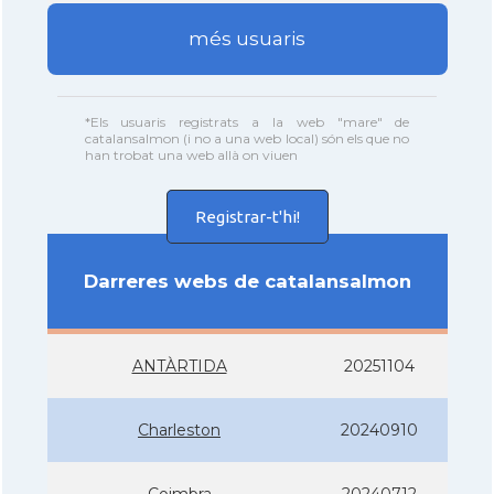
més usuaris
*Els usuaris registrats a la web "mare" de
catalansalmon (i no a una web local) són els que no
han trobat una web allà on viuen
Registrar-t'hi!
Darreres webs de catalansalmon
ANTÀRTIDA
20251104
Charleston
20240910
Coimbra
20240712