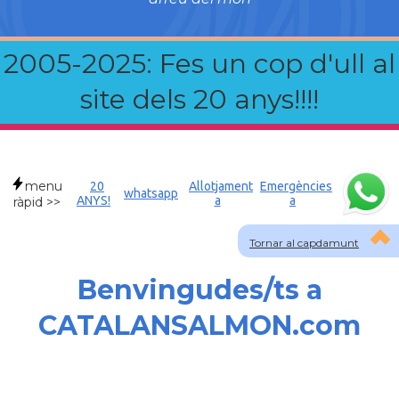
2005-2025: Fes un cop d'ull al
site dels 20 anys!!!!
menu
20
Allotjament
Emergències
whatsapp
ANYS!
a
a
ràpid >>
Tornar al capdamunt
Benvingudes/ts a
CATALANSALMON.com