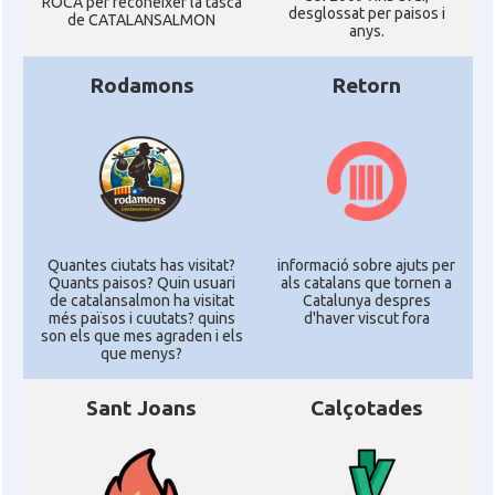
ROCA per reconéixer la tasca
desglossat per paisos i
de CATALANSALMON
anys.
Rodamons
Retorn
Quantes ciutats has visitat?
informació sobre ajuts per
Quants paisos? Quin usuari
als catalans que tornen a
de catalansalmon ha visitat
Catalunya despres
més països i cuutats? quins
d'haver viscut fora
son els que mes agraden i els
que menys?
Sant Joans
Calçotades