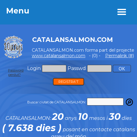
Menu
Menu
CATALANSALMON.COM
CATALANSALMON.com forma part del projecte
www.catalansalmon.com
- (0) -
Permalink (#)
Login
Passwd
Password
perdut?
REGISTRA'T
Buscar ciutat de CATALANSALMON:
20
10
30
CATALANSALMON:
anys
mesos i
dies
( 7.638 dies )
posant en contacte catalans
arreu del món