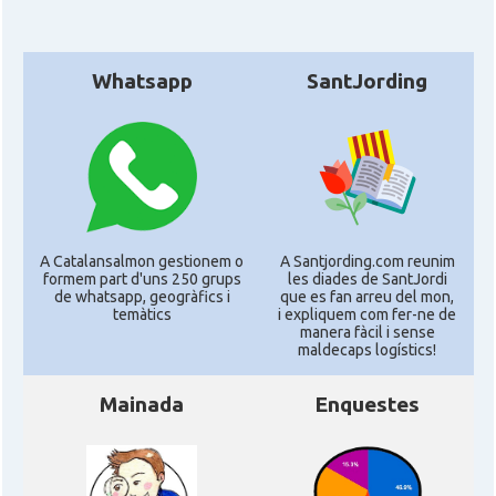
Whatsapp
SantJording
A Catalansalmon gestionem o
A Santjording.com reunim
formem part d'uns 250 grups
les diades de SantJordi
de whatsapp, geogràfics i
que es fan arreu del mon,
temàtics
i expliquem com fer-ne de
manera fàcil i sense
maldecaps logí­stics!
Mainada
Enquestes