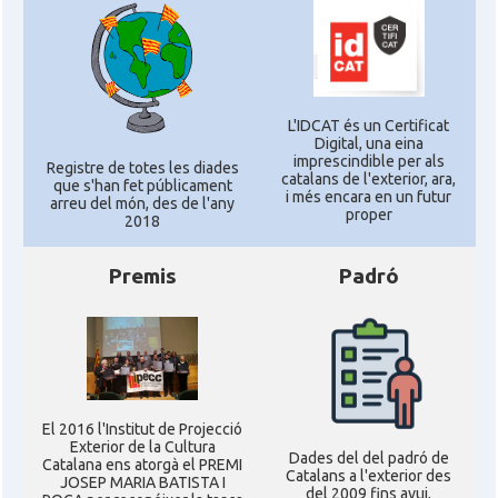
L'IDCAT és un Certificat
Digital, una eina
imprescindible per als
Registre de totes les diades
catalans de l'exterior, ara,
que s'han fet públicament
i més encara en un futur
arreu del món, des de l'any
proper
2018
Premis
Padró
El 2016 l'Institut de Projecció
Exterior de la Cultura
Dades del del padró de
Catalana ens atorgà el PREMI
Catalans a l'exterior des
JOSEP MARIA BATISTA I
del 2009 fins avui,