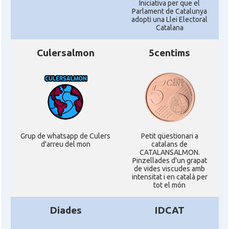
Iniciativa per que el
Parlament de Catalunya
adopti una Llei Electoral
Catalana
Culersalmon
5centims
Grup de whatsapp de Culers
Petit qüestionari a
d'arreu del mon
catalans de
CATALANSALMON.
Pinzellades d'un grapat
de vides viscudes amb
intensitat i en català per
tot el món
Diades
IDCAT