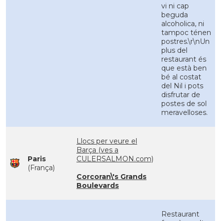
vi ni cap
beguda
alcoholica, ni
tampoc ténen
postres.\r\nUn
plus del
restaurant és
que està ben
bé al costat
del Nil i pots
disfrutar de
postes de sol
meravelloses.
Llocs per veure el
Barça (ves a
Paris
CULERSALMON.com)
(França)
Corcoran\'s Grands
Boulevards
Restaurant