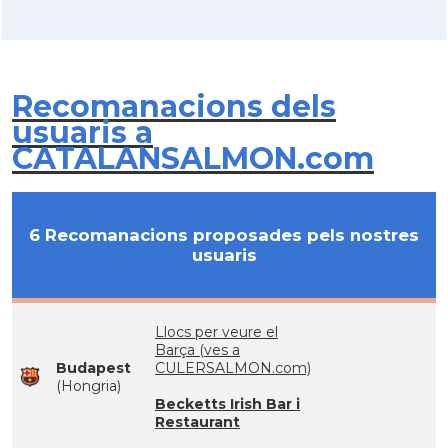
Recomanacions dels
usuaris a
CATALANSALMON.com
6 Recomanacions proposades pels nostres
usuaris
Llocs per veure el
Barça (ves a
Budapest
CULERSALMON.com)
(Hongria)
Becketts Irish Bar i
Restaurant