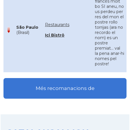
francès molt
bo SI aneu, no
us perdeu per
res del mon el
postre rollo
Restaurants
São Paulo
torrijas (ara no
(Brasil)
recordo el
Ici Bistrô
nom) es un
postre
premiat... val
la pena anar-hi
nomes pel
postre!
Més recomanacions de