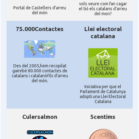
vols veure com fan cagar
Portal de Castellers d'arreu
el tió els catalans d'arreu
del món
del mon?
75.000Contactes
Llei electoral
catalana
Des del 2005,hem recopilat
gairebé 80.000 contactes de
catalans i catalanòfils d'arreu
del món.
Iniciativa per que el
Parlament de Catalunya
adopti una Llei Electoral
Catalana
Culersalmon
5centims