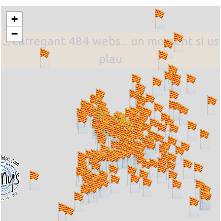
+
−
... carregant 484 webs... un moment si us
plau