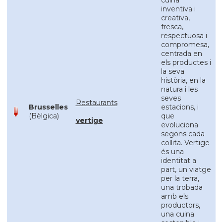
cuina
inventiva i
creativa,
fresca,
respectuosa i
compromesa,
centrada en
els productes i
la seva
història, en la
natura i les
seves
Restaurants
Brusselles
estacions, i
(Bèlgica)
que
vertige
evoluciona
segons cada
collita. Vertige
és una
identitat a
part, un viatge
per la terra,
una trobada
amb els
productors,
una cuina