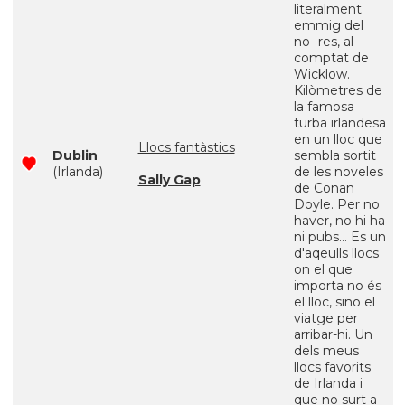
literalment
emmig del
no- res, al
comptat de
Wicklow.
Kilòmetres de
la famosa
turba irlandesa
en un lloc que
Llocs fantàstics
Dublin
sembla sortit
(Irlanda)
de les noveles
Sally Gap
de Conan
Doyle. Per no
haver, no hi ha
ni pubs... Es un
d'aqeulls llocs
on el que
importa no és
el lloc, sino el
viatge per
arribar-hi. Un
dels meus
llocs favorits
de Irlanda i
que no surt a