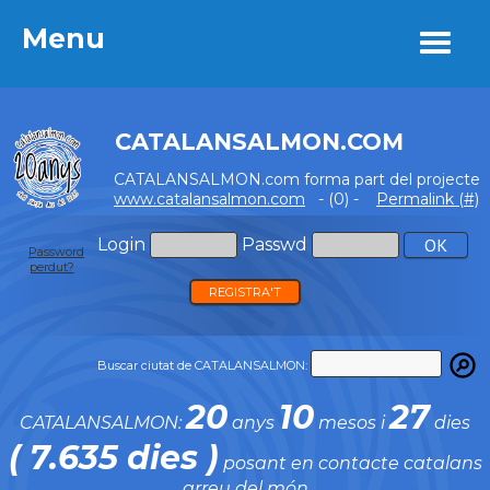
Menu
Menu
CATALANSALMON.COM
CATALANSALMON.com forma part del projecte
www.catalansalmon.com
- (0) -
Permalink (#)
Login
Passwd
Password
perdut?
REGISTRA'T
Buscar ciutat de CATALANSALMON:
20
10
27
CATALANSALMON:
anys
mesos i
dies
( 7.635 dies )
posant en contacte catalans
arreu del món