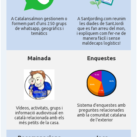
A Catalansalmon gestionem o
A Santjording.com reunim
formem part d'uns 250 grups
les diades de SantJordi
de whatsapp, geogràfics i
que es fan arreu del mon,
temàtics
i expliquem com fer-ne de
manera fàcil i sense
maldecaps logí­stics!
Mainada
Enquestes
Sistema d'enquestes amb
Ví­deos, activitats, grups i
preguntes relacionades
informació audiovisual en
amb la comunitat catalana
català relacionada amb els
de l'exterior
més petits de la casa.