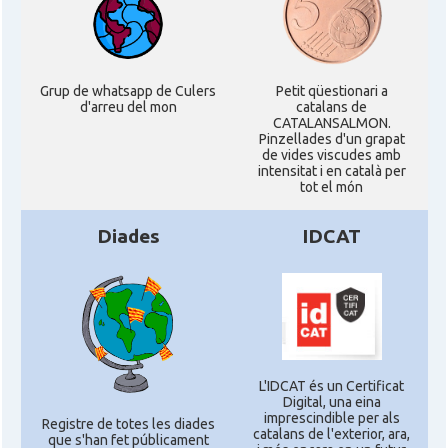
Grup de whatsapp de Culers
Petit qüestionari a
d'arreu del mon
catalans de
CATALANSALMON.
Pinzellades d'un grapat
de vides viscudes amb
intensitat i en català per
tot el món
Diades
IDCAT
L'IDCAT és un Certificat
Digital, una eina
imprescindible per als
Registre de totes les diades
catalans de l'exterior, ara,
que s'han fet públicament