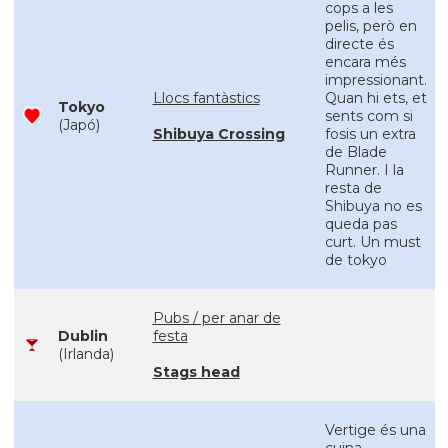
cops a les
pelis, però en
directe és
encara més
impressionant.
Llocs fantàstics
Quan hi ets, et
Tokyo
sents com si
(Japó)
Shibuya Crossing
fosis un extra
de Blade
Runner. I la
resta de
Shibuya no es
queda pas
curt. Un must
de tokyo
Pubs / per anar de
Dublin
festa
(Irlanda)
Stags head
Vertige és una