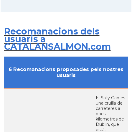
Recomanacions dels
usuaris a
CATALANSALMON.com
6 Recomanacions proposades pels nostres
usuaris
El Sally Gap es
una cruilla de
carreteres a
pocs
kilometres de
Dublin, que
està,