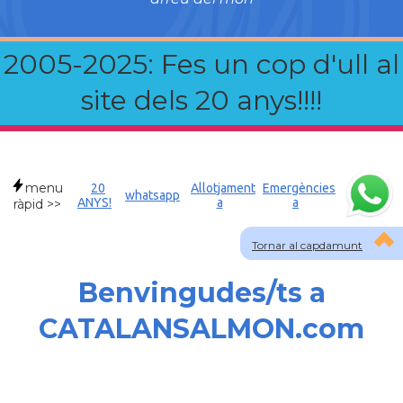
2005-2025: Fes un cop d'ull al
site dels 20 anys!!!!
menu
20
Allotjament
Emergències
whatsapp
ANYS!
a
a
ràpid >>
Tornar al capdamunt
Benvingudes/ts a
CATALANSALMON.com