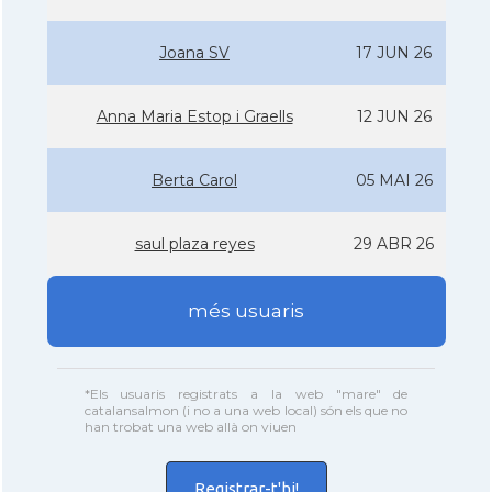
Joana SV
17 JUN 26
Anna Maria Estop i Graells
12 JUN 26
Berta Carol
05 MAI 26
saul plaza reyes
29 ABR 26
més usuaris
*Els usuaris registrats a la web "mare" de
catalansalmon (i no a una web local) són els que no
han trobat una web allà on viuen
Registrar-t'hi!