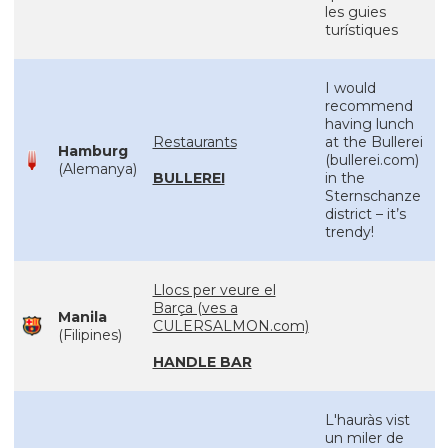
les guies
turístiques
I would
recommend
having lunch
Restaurants
at the Bullerei
Hamburg
(bullerei.com)
(Alemanya)
BULLEREI
in the
Sternschanze
district – it’s
trendy!
Llocs per veure el
Barça (ves a
Manila
CULERSALMON.com)
(Filipines)
HANDLE BAR
L'hauràs vist
un miler de