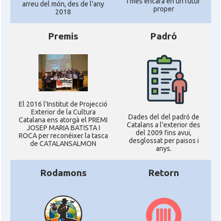
i més encara en un futur
arreu del món, des de l'any
proper
2018
Premis
Padró
El 2016 l'Institut de Projecció
Exterior de la Cultura
Dades del del padró de
Catalana ens atorgà el PREMI
Catalans a l'exterior des
JOSEP MARIA BATISTA I
del 2009 fins avui,
ROCA per reconéixer la tasca
desglossat per paisos i
de CATALANSALMON
anys.
Rodamons
Retorn