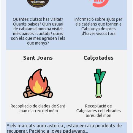
Quantes ciutats has visitat?
informació sobre ajuts per
Quants paisos? Quin usuari
als catalans que tornen a
de catalansalmon ha visitat
Catalunya despres
més països i cuutats? quins
d'haver viscut fora
son els que mes agraden i els
que menys?
Sant Joans
Calçotades
Recopliacio de diades de Sant
Recopilació de
Joan d'arreu del móm
Calçotades cel.lebrades
arreu del món
* els marcats amb asterisc, estan encara pendents de
recuperar. Paciència joves padawans...