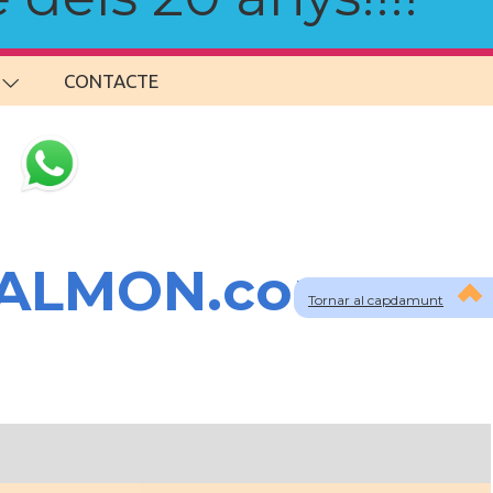
CONTACTE
SALMON.com
Tornar al capdamunt