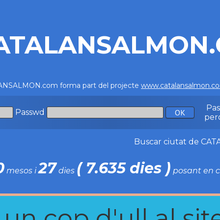
ATALANSALMON
NSALMON.com forma part del projecte
www.catalansalmon.c
Pa
Passwd
per
Buscar ciutat de C
0
27
( 7.635 dies )
mesos i
dies
posant en c
n cop d'ull al site