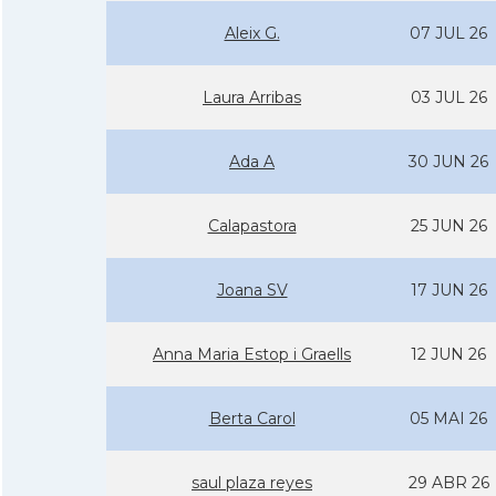
Aleix G.
07 JUL 26
Laura Arribas
03 JUL 26
Ada A
30 JUN 26
Calapastora
25 JUN 26
Joana SV
17 JUN 26
Anna Maria Estop i Graells
12 JUN 26
Berta Carol
05 MAI 26
saul plaza reyes
29 ABR 26