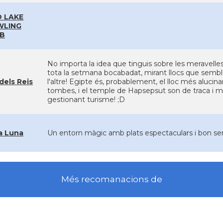
 LAKE
WLING
B
No importa la idea que tinguis sobre les meravelle
tota la setmana bocabadat, mirant llocs que sembl
 dels Reis
l'altre! Egipte és, probablement, el lloc més alucinan
tombes, i el temple de Hapsepsut son de traca i mo
gestionant turisme! ;D
a Luna
Un entorn màgic amb plats espectaculars i bon se
Més recomanacions de