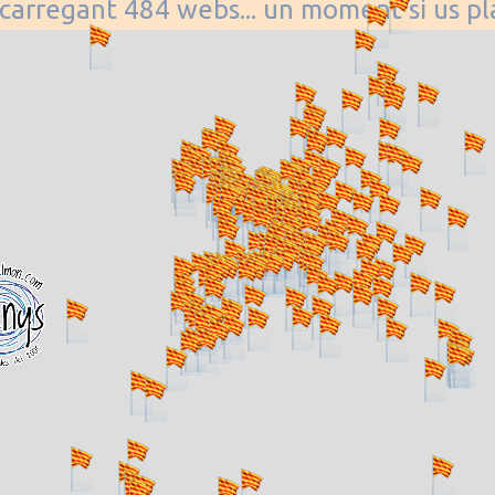
. carregant 484 webs... un moment si us p