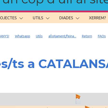
ROJECTES
UTILS
DIADES
XERREM?
 ANYS!
Whatsapp
Utils
allotjament/feina...
Retorn
FAQs
es/ts a CATALAN