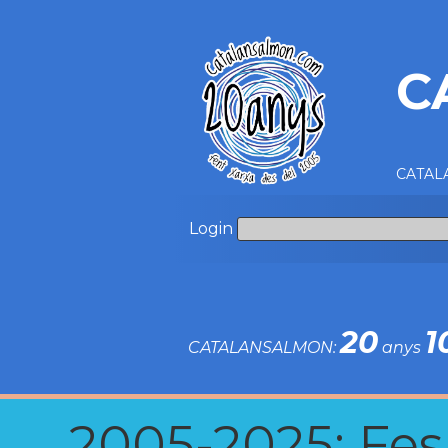
C
CATALA
Login
20
1
CATALANSALMON:
anys
2005-2025: Fes u