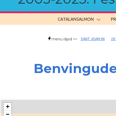
CATALANSALMON
P
menu ràpid >>
SANT JOAN 06
20
Benvingud
+
−