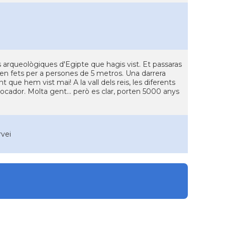
s arqueològiques d'Egipte que hagis vist. Et passaras
en fets per a persones de 5 metros. Una darrera
t que hem vist mai! A la vall dels reis, les diferents
cador. Molta gent... però es clar, porten 5000 anys
rvei