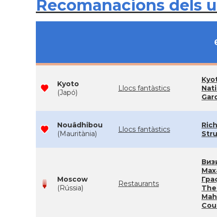
Recomanacions dels 
Kyo
Kyoto
Llocs fantàstics
Nati
(Japó)
Gar
Nouâdhibou
Ric
Llocs fantàstics
(Mauritània)
Str
Виз
Мах
Moscow
Гра
Restaurants
(Rússia)
The 
Mah
Cou