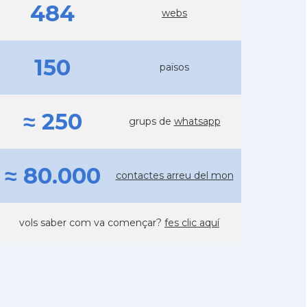
484
webs
150
països
≈ 250
grups de
whatsapp
≈ 80.000
contactes arreu del mon
vols saber com va començar?
fes clic aquí