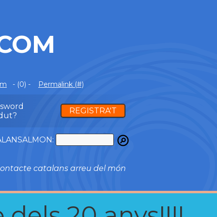
.COM
om
- (0) -
Permalink (#)
ssword
REGISTRA'T
dut?
ATALANSALMON:
ontacte catalans arreu del món
 dels 20 anys!!!!