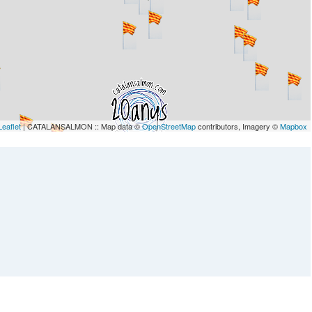
Leaflet
| CATALANSALMON :: Map data ©
OpenStreetMap
contributors, Imagery ©
Mapbox