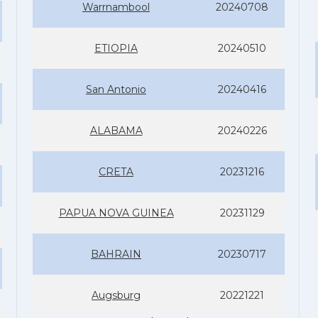
Warrnambool
20240708
ETIOPIA
20240510
San Antonio
20240416
ALABAMA
20240226
CRETA
20231216
PAPUA NOVA GUINEA
20231129
BAHRAIN
20230717
Augsburg
20221221