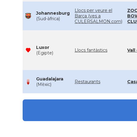
Llocs per veure el
ZOO
Johannesburg
Barça (ves a
BO
(Sud-àfrica)
CULERSALMON.com)
CLU
Luxor
Llocs fantàstics
Vall
(Egipte)
Guadalajara
Restaurants
Cas
(Mèxic)