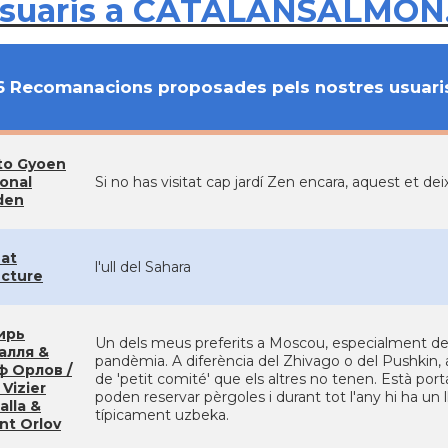
usuaris a CATALANSALMON
6 Recomanacions proposades pels nostres usuari
to Gyoen
onal
Si no has visitat cap jardí Zen encara, aquest et de
den
hat
l'ull del Sahara
ucture
ирь
Un dels meus preferits a Moscou, especialment de
алля &
pandèmia. A diferència del Zhivago o del Pushkin, aq
ф Орлов /
de 'petit comité' que els altres no tenen. Està porta
Vizier
poden reservar pèrgoles i durant tot l'any hi ha un
alla &
típicament uzbeka.
nt Orlov