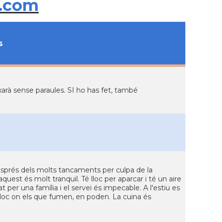
.com
s
ixarà sense paraules. SI ho has fet, també
sprés dels molts tancaments per culpa de la
uest és molt tranquil. Té lloc per aparcar i té un aire
t per una família i el servei és impecable. A l'estiu es
 lloc on els que fumen, en poden. La cuina és