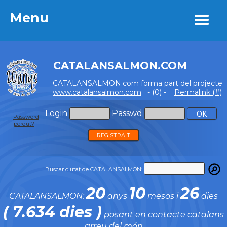
Menu
Menu
CATALANSALMON.COM
CATALANSALMON.com forma part del projecte
www.catalansalmon.com
- (0) -
Permalink (#)
Login
Passwd
Password
perdut?
REGISTRA'T
Buscar ciutat de CATALANSALMON:
20
10
26
CATALANSALMON:
anys
mesos i
dies
( 7.634 dies )
posant en contacte catalans
arreu del món