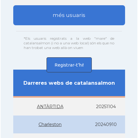
més usuaris
*Els usuaris registrats a la web "mare" de
catalansalmon (i no a una web local) són els que no
han trobat una web allà on viuen
Registrar-t'hi!
Darreres webs de catalansalmon
ANTÀRTIDA
20251104
Charleston
20240910