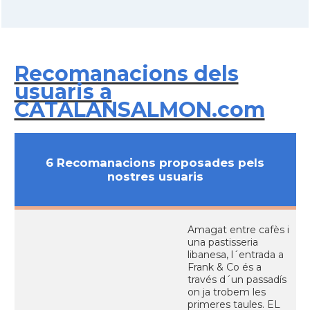
Recomanacions dels
usuaris a
CATALANSALMON.com
6 Recomanacions proposades pels
nostres usuaris
Amagat entre cafès i
una pastisseria
libanesa, l´entrada a
Frank & Co és a
través d´un passadís
on ja trobem les
primeres taules. EL