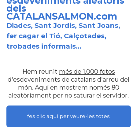
esdeveniments aleatoris
dels
CATALANSALMON.com
Diades, Sant Jordis, Sant Joans,
fer cagar el Tió, Calçotades,
trobades informals...
Hem reunit
més de 1.000 fotos
d'esdeveniments de catalans d'arreu del
món. Aquí en mostrem només 80
aleatòriament per no saturar el servidor.
fes clic aquí per veure-les totes