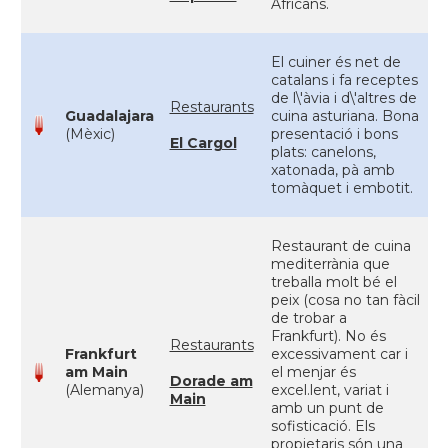
Africans.
El cuiner és net de
catalans i fa receptes
de l\'àvia i d\'altres de
Restaurants
Guadalajara
cuina asturiana. Bona
(Mèxic)
presentació i bons
El Cargol
plats: canelons,
xatonada, pà amb
tomàquet i embotit.
Restaurant de cuina
mediterrània que
treballa molt bé el
peix (cosa no tan fàcil
de trobar a
Frankfurt). No és
Restaurants
Frankfurt
excessivament car i
am Main
el menjar és
Dorade am
(Alemanya)
excel.lent, variat i
Main
amb un punt de
sofisticació. Els
propietaris són una