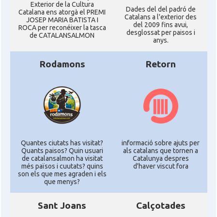
Exterior de la Cultura
Dades del del padró de
Catalana ens atorgà el PREMI
Catalans a l'exterior des
JOSEP MARIA BATISTA I
del 2009 fins avui,
ROCA per reconéixer la tasca
desglossat per paisos i
de CATALANSALMON
anys.
Rodamons
Retorn
Quantes ciutats has visitat?
informació sobre ajuts per
Quants paisos? Quin usuari
als catalans que tornen a
de catalansalmon ha visitat
Catalunya despres
més països i cuutats? quins
d'haver viscut fora
son els que mes agraden i els
que menys?
Sant Joans
Calçotades