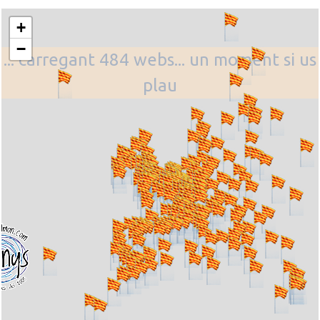
+
−
... carregant 484 webs... un moment si us
plau