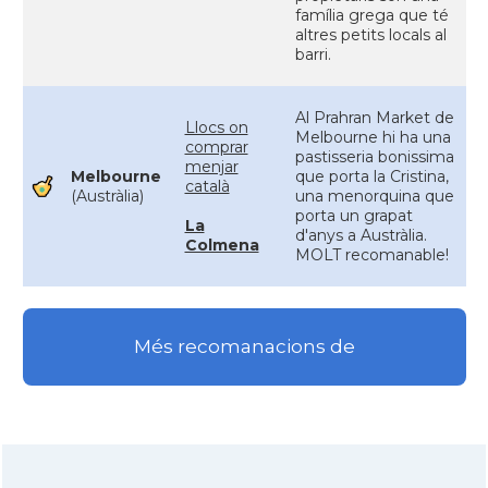
família grega que té
altres petits locals al
barri.
Al Prahran Market de
Llocs on
Melbourne hi ha una
comprar
pastisseria bonissima
menjar
Melbourne
que porta la Cristina,
català
(Austràlia)
una menorquina que
porta un grapat
La
d'anys a Austràlia.
Colmena
MOLT recomanable!
Més recomanacions de