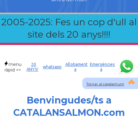
2005-2025: Fes un cop d'ull al
site dels 20 anys!!!!
menu
20
Allotjament
Emergències
whatsapp
ANYS!
a
a
ràpid >>
Tornar al capdamunt
Benvingudes/ts a
CATALANSALMON.com