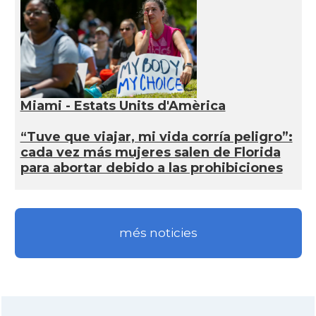
Miami - Estats Units d'Amèrica
“Tuve que viajar, mi vida corría peligro”:
cada vez más mujeres salen de Florida
para abortar debido a las prohibiciones
més noticies