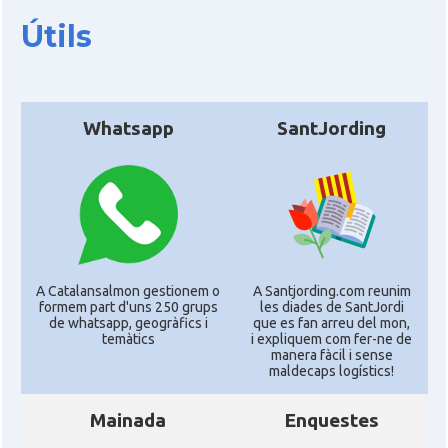
Útils
Whatsapp
SantJording
A Catalansalmon gestionem o
A Santjording.com reunim
formem part d'uns 250 grups
les diades de SantJordi
de whatsapp, geogràfics i
que es fan arreu del mon,
temàtics
i expliquem com fer-ne de
manera fàcil i sense
maldecaps logí­stics!
Mainada
Enquestes