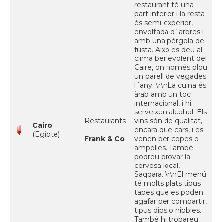
restaurant té una
part interior i la resta
és semi-experior,
envoltada d´arbres i
amb una pèrgola de
fusta. Això es deu al
clima benevolent del
Caire, on només plou
un parell de vegades
l´any. \r\nLa cuina és
àrab amb un toc
internacional, i hi
serveixen alcohol. Els
Restaurants
vins són de qualitat,
Cairo
encara que cars, i es
(Egipte)
Frank & Co
venen per copes o
ampolles. També
podreu provar la
cervesa local,
Saqqara. \r\nEl menú
té molts plats tipus
tapes que es poden
agafar per compartir,
tipus dips o nibbles.
També hi trobareu