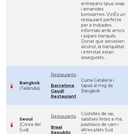
entrepans tipus wrap
i amanides
bonissimes. \r\nÉs un
restaurant perfecte
per a trobades
informals amb amics
i sopars tranquils.
Donat que serveixen
alcohol, la tranquilitat
i intimitat estan
assegurats...
Restaurants
Cuina Catalana i
Bangkok
Barcelona
tapas al mig de
(Tailàndia)
Gaudí
Bangkok
Restaurant
Costelles de xai,
Restaurants
Seoul
salsitxes fetes a mà,
(Corea del
pastissos de carn i
Braai
Sud)
altres plats Sud
Republic