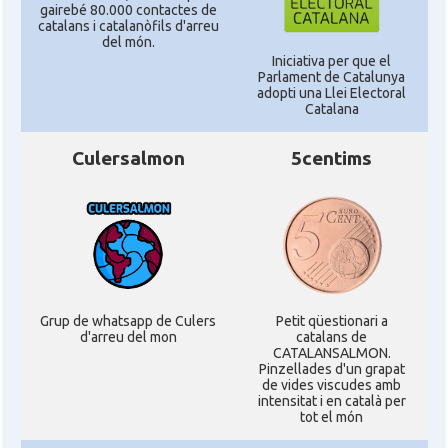
gairebé 80.000 contactes de
catalans i catalanòfils d'arreu
del món.
Iniciativa per que el
Parlament de Catalunya
adopti una Llei Electoral
Catalana
Culersalmon
5centims
Grup de whatsapp de Culers
Petit qüestionari a
d'arreu del mon
catalans de
CATALANSALMON.
Pinzellades d'un grapat
de vides viscudes amb
intensitat i en català per
tot el món