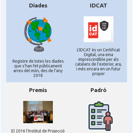
Diades
IDCAT
L'IDCAT és un Certificat
Digital, una eina
imprescindible per als
Registre de totes les diades
catalans de l'exterior, ara,
que s'han fet públicament
i més encara en un futur
arreu del món, des de l'any
proper
2018
Premis
Padró
El 2016 l'Institut de Projecció