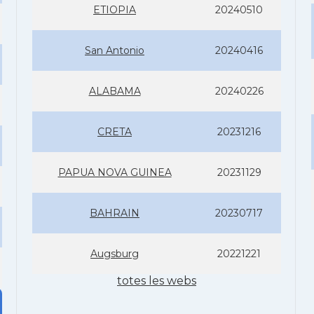
ETIOPIA
20240510
San Antonio
20240416
ALABAMA
20240226
CRETA
20231216
PAPUA NOVA GUINEA
20231129
BAHRAIN
20230717
Augsburg
20221221
totes les webs