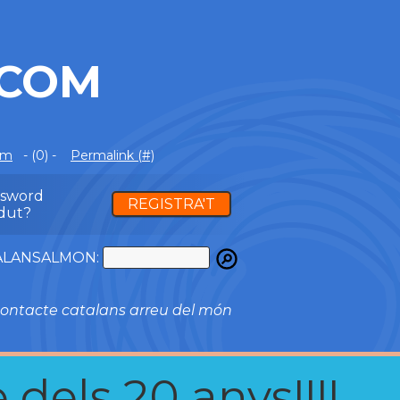
.COM
om
- (0) -
Permalink (#)
ssword
REGISTRA'T
dut?
ATALANSALMON:
ontacte catalans arreu del món
 dels 20 anys!!!!