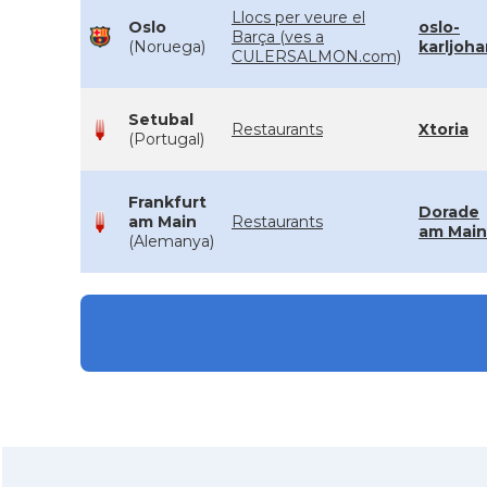
Llocs per veure el
Oslo
oslo-
Barça (ves a
(Noruega)
karljoh
CULERSALMON.com)
Setubal
Restaurants
Xtoria
(Portugal)
Frankfurt
Dorade
am Main
Restaurants
am Main
(Alemanya)