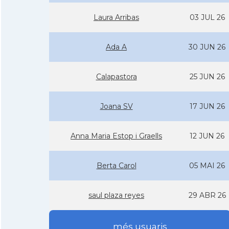
Laura Arribas
03 JUL 26
Ada A
30 JUN 26
Calapastora
25 JUN 26
Joana SV
17 JUN 26
Anna Maria Estop i Graells
12 JUN 26
Berta Carol
05 MAI 26
saul plaza reyes
29 ABR 26
més usuaris