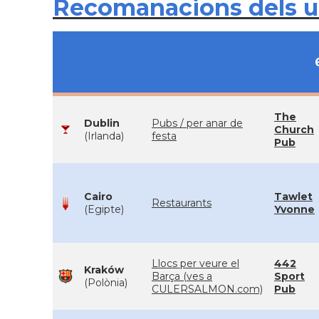
Recomanacions dels 
The
Dublin
Pubs / per anar de
Church
(Irlanda)
festa
Pub
Cairo
Tawlet
Restaurants
(Egipte)
Yvonne
Llocs per veure el
442
Kraków
Barça (ves a
Sport
(Polònia)
CULERSALMON.com)
Pub