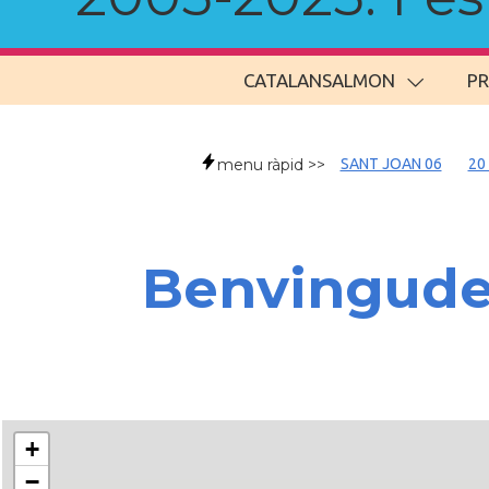
CATALANSALMON
P
menu ràpid >>
SANT JOAN 06
20
Benvingud
+
−