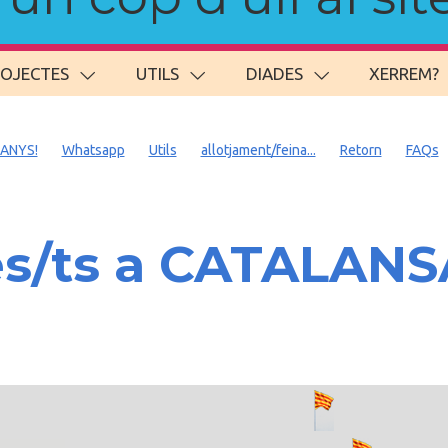
ROJECTES
UTILS
DIADES
XERREM?
 ANYS!
Whatsapp
Utils
allotjament/feina...
Retorn
FAQs
es/ts a CATALAN