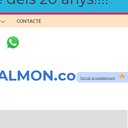
CONTACTE
SALMON.com
Tornar al capdamunt