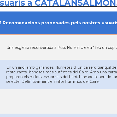
usuaris a CATALANSALMON
6 Recomanacions proposades pels nostres usuari
Una esglesia reconvertida a Pub. No em creieu? feu un cop d'
En un jardi amb garlandes i llumetes d´un carreró tranquil 
restaurants libanesos més autèntics del Caire. Amb una carta 
preparen els millors esmorzars del barri. I tambe tenen de ta
selecte. Definitivament el millor hummus del Caire.