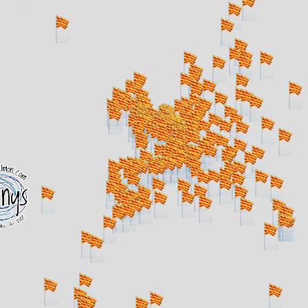
. carregant 484 webs... un moment si us p