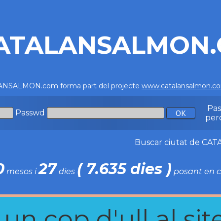
ATALANSALMON
NSALMON.com forma part del projecte
www.catalansalmon.c
Pa
Passwd
per
Buscar ciutat de C
0
27
( 7.635 dies )
mesos i
dies
posant en c
n cop d'ull al site