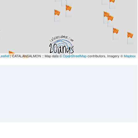
Leaflet
| CATALANSALMON :: Map data ©
OpenStreetMap
contributors, Imagery ©
Mapbox