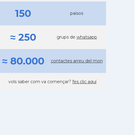
150
països
≈ 250
grups de
whatsapp
≈ 80.000
contactes arreu del mon
vols saber com va començar?
fes clic aquí