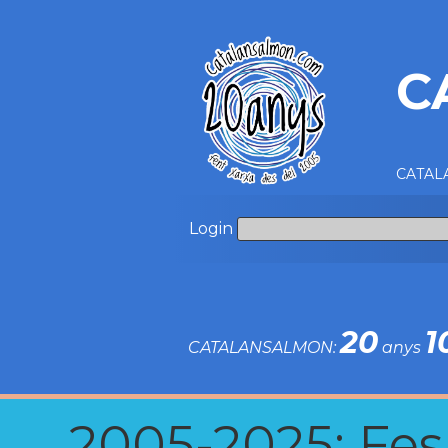
C
CATALA
Login
20
1
CATALANSALMON:
anys
2005-2025: Fes u