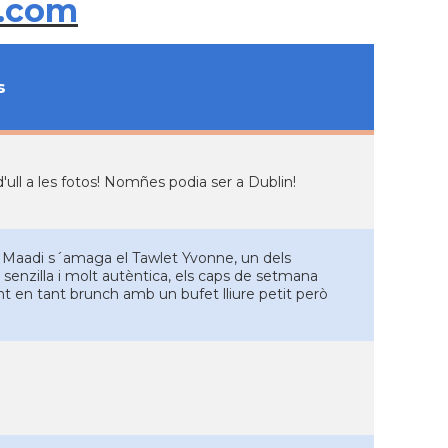
.com
s
ull a les fotos! Nomñes podia ser a Dublin!
de Maadi s´amaga el Tawlet Yvonne, un dels
senzilla i molt autèntica, els caps de setmana
nt en tant brunch amb un bufet lliure petit però