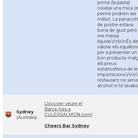
prima (la pasta)
coixeja una mica (e
penne podrien ser
millor). La panacot
de postre estava
bona de gust però
era massa
liquida.\r\n\r\nÉs de
valorar els equilibris
per a presentar un
bon producte malg
els preus
estratosfèrics de le
importacions.\r\n\r
restaurant no serve
alcohol ni té lavabo
Llocs per veure el
Barça (ves a
Sydney
CULERSALMON.com)
(Austràlia)
Cheers Bar Sydney