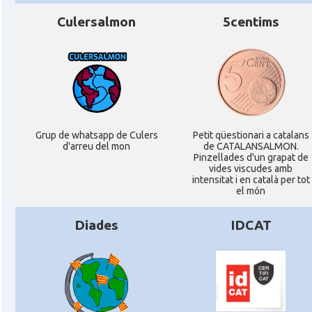
Culersalmon
5centims
Grup de whatsapp de Culers
Petit qüestionari a catalans
d'arreu del mon
de CATALANSALMON.
Pinzellades d'un grapat de
vides viscudes amb
intensitat i en català per tot
el món
Diades
IDCAT