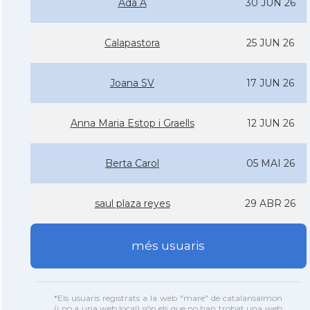
Ada A
30 JUN 26
Calapastora
25 JUN 26
Joana SV
17 JUN 26
Anna Maria Estop i Graells
12 JUN 26
Berta Carol
05 MAI 26
saul plaza reyes
29 ABR 26
més usuaris
*Els usuaris registrats a la web "mare" de catalansalmon
(i no a una web local) són els que no han trobat una web