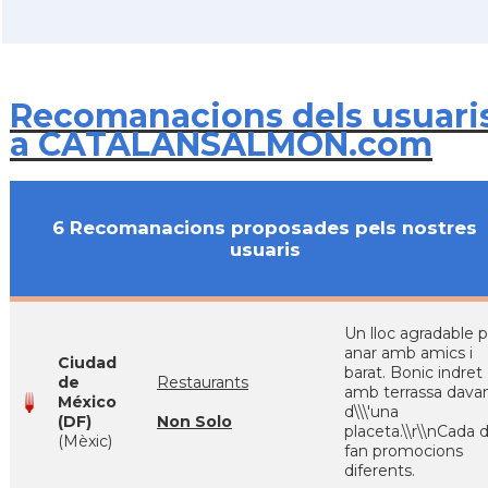
Recomanacions dels usuari
a CATALANSALMON.com
6 Recomanacions proposades pels nostres
usuaris
Un lloc agradable 
anar amb amics i
Ciudad
barat. Bonic indret
de
Restaurants
amb terrassa dava
México
d\\\'una
(DF)
Non Solo
placeta.\\r\\nCada d
(Mèxic)
fan promocions
diferents.