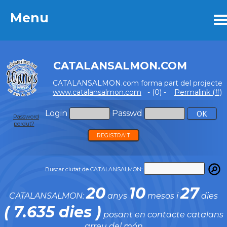
Menu
Menu
CATALANSALMON.COM
CATALANSALMON.com forma part del projecte
www.catalansalmon.com
- (0) -
Permalink (#)
Login
Passwd
Password
perdut?
REGISTRA'T
Buscar ciutat de CATALANSALMON:
20
10
27
CATALANSALMON:
anys
mesos i
dies
( 7.635 dies )
posant en contacte catalans
arreu del món