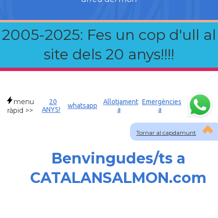
2005-2025: Fes un cop d'ull al
site dels 20 anys!!!!
menu
20
Allotjament
Emergències
whatsapp
ANYS!
a
a
ràpid >>
Tornar al capdamunt
Benvingudes/ts a
CATALANSALMON.com