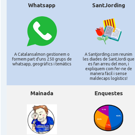
Whatsapp
SantJording
A Catalansalmon gestionem o
A Santjording.com reunim
formem part d'uns 250 grups de
les diades de SantJordi que
whatsapp, geogràfics i temàtics
es fan arreu del mon, i
expliquem com fer-ne de
manera fàcil i sense
maldecaps logí­stics!
Mainada
Enquestes