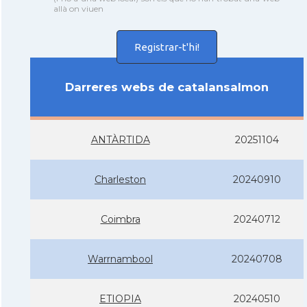
allà on viuen
Registrar-t'hi!
Darreres webs de catalansalmon
ANTÀRTIDA
20251104
Charleston
20240910
Coimbra
20240712
Warrnambool
20240708
ETIOPIA
20240510