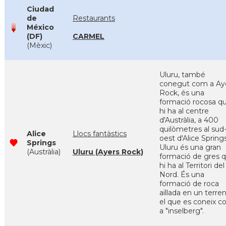
Ciudad
de
Restaurants
México
(DF)
CARMEL
(Mèxic)
Uluru, també
conegut com a Ay
Rock, és una
formació rocosa q
hi ha al centre
d'Austràlia, a 400
quilòmetres al sud
Alice
Llocs fantàstics
oest d'Alice Springs
Springs
Uluru és una gran
(Austràlia)
Uluru (Ayers Rock)
formació de gres 
hi ha al Territori del
Nord. És una
formació de roca
aïllada en un terren
el que es coneix 
a "inselberg".