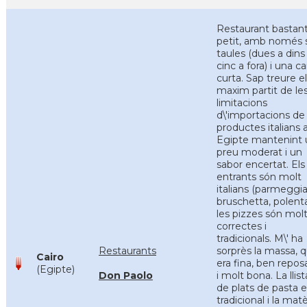
Restaurant bastan
petit, amb només 
taules (dues a dins 
cinc a fora) i una ca
curta. Sap treure el
maxim partit de le
limitacions
d\'importacions de
productes italians 
Egipte mantenint 
preu moderat i un
sabor encertat. Els
entrants són molt
italians (parmeggi
bruschetta, polenta
les pizzes són mol
correctes i
tradicionals. M\' ha
Restaurants
sorprès la massa, 
Cairo
era fina, ben repo
(Egipte)
Don Paolo
i molt bona. La llist
de plats de pasta 
tradicional i la matè