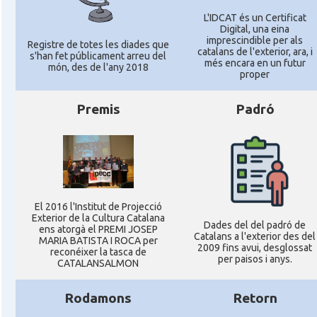
L'IDCAT és un Certificat
Digital, una eina
imprescindible per als
Registre de totes les diades que
catalans de l'exterior, ara, i
s'han fet públicament arreu del
més encara en un futur
món, des de l'any 2018
proper
Premis
Padró
El 2016 l'Institut de Projecció
Exterior de la Cultura Catalana
Dades del del padró de
ens atorgà el PREMI JOSEP
Catalans a l'exterior des del
MARIA BATISTA I ROCA per
2009 fins avui, desglossat
reconéixer la tasca de
per paisos i anys.
CATALANSALMON
Rodamons
Retorn