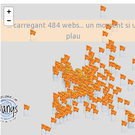
+
−
... carregant 484 webs... un moment si 
plau