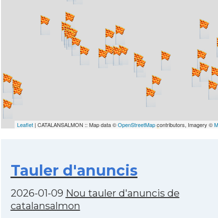
Leaflet
| CATALANSALMON :: Map data ©
OpenStreetMap
contributors, Imagery ©
M
Tauler d'anuncis
2026-01-09
Nou tauler d'anuncis de
catalansalmon