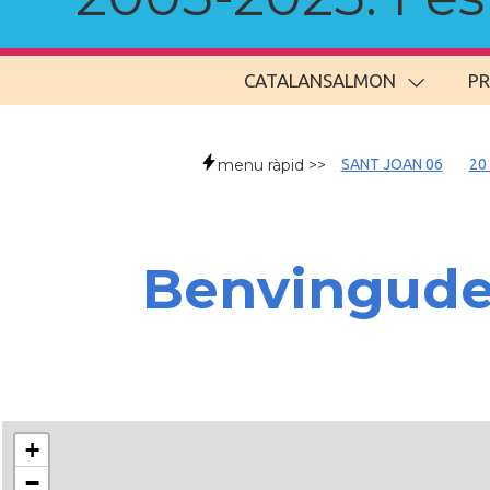
CATALANSALMON
P
menu ràpid >>
SANT JOAN 06
20
Benvingud
+
−