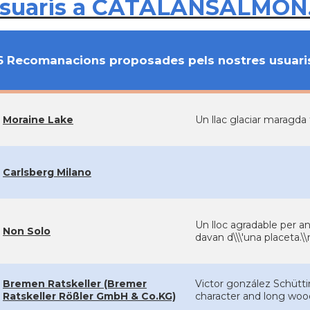
usuaris a CATALANSALMON
6 Recomanacions proposades pels nostres usuari
Moraine Lake
Un llac glaciar maragda 
Carlsberg Milano
Un lloc agradable per a
Non Solo
davan d\\\'una placeta.\
Bremen Ratskeller (Bremer
Victor gonzález Schüttin
Ratskeller Rößler GmbH & Co.KG)
character and long woo