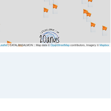
Leaflet
| CATALANSALMON :: Map data ©
OpenStreetMap
contributors, Imagery ©
Mapbox