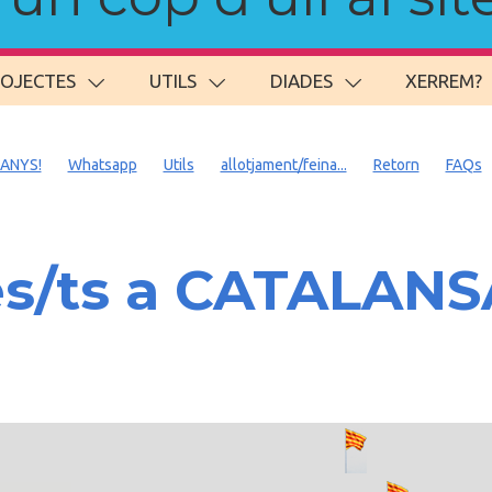
ROJECTES
UTILS
DIADES
XERREM?
 ANYS!
Whatsapp
Utils
allotjament/feina...
Retorn
FAQs
es/ts a CATALAN