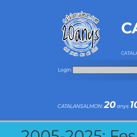
C
CATALA
Login
20
1
CATALANSALMON:
anys
2005-2025: Fes u