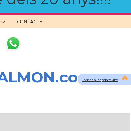
CONTACTE
SALMON.com
Tornar al capdamunt