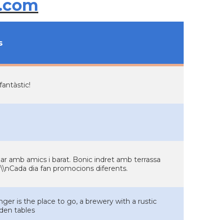
.com
s
fantàstic!
nar amb amics i barat. Bonic indret amb terrassa
\r\\nCada dia fan promocions diferents.
ger is the place to go, a brewery with a rustic
den tables