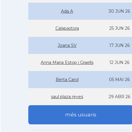
Ada A
30 JUN 26
Calapastora
25 JUN 26
Joana SV
17 JUN 26
Anna Maria Estop i Graells
12 JUN 26
Berta Carol
05 MAI 26
saul plaza reyes
29 ABR 26
més usuaris