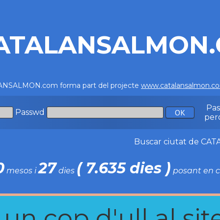
ATALANSALMON
NSALMON.com forma part del projecte
www.catalansalmon.c
Pa
Passwd
per
Buscar ciutat de C
0
27
( 7.635 dies )
mesos i
dies
posant en c
n cop d'ull al site