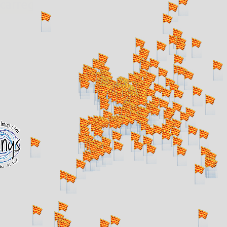
. carregant 484 webs... un moment si us p