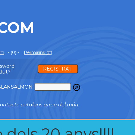
.COM
om
- (0) -
Permalink (#)
ssword
REGISTRA'T
dut?
ATALANSALMON:
ontacte catalans arreu del món
 dels 20 anys!!!!