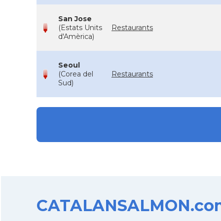
San Jose
(Estats Units
Restaurants
d'Amèrica)
Seoul
(Corea del
Restaurants
Sud)
CATALANSALMON.com d