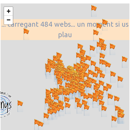
+
−
... carregant 484 webs... un moment si us
plau