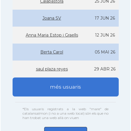
Calapastora
25 JUN 26
Joana SV
17 JUN 26
Anna Maria Estop i Graells
12 JUN 26
Berta Carol
05 MAI 26
saul plaza reyes
29 ABR 26
més usuaris
*Els usuaris registrats a la web "mare" de
catalansalmon (i no a una web local) són els que no
han trobat una web allà on viuen