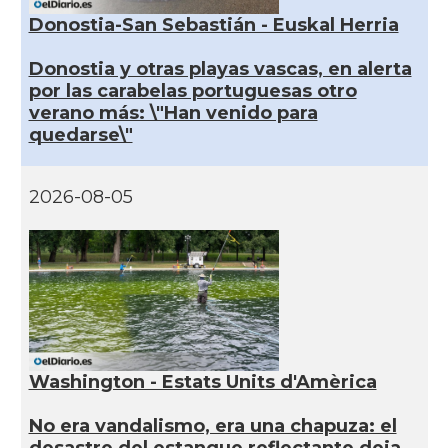
Donostia-San Sebastián - Euskal Herria
Donostia y otras playas vascas, en alerta
por las carabelas portuguesas otro
verano más: \"Han venido para
quedarse\"
2026-08-05
Washington - Estats Units d'Amèrica
No era vandalismo, era una chapuza: el
desastre del estanque reflectante deja