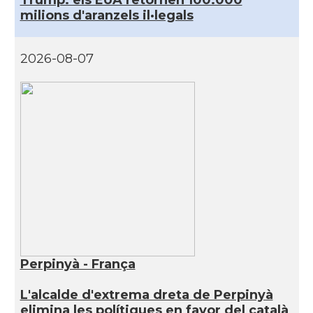
Trump: els EUA retornen 100.000
milions d'aranzels il·legals
2026-08-07
Perpinyà - França
L'alcalde d'extrema dreta de Perpinyà
elimina les polítiques en favor del català