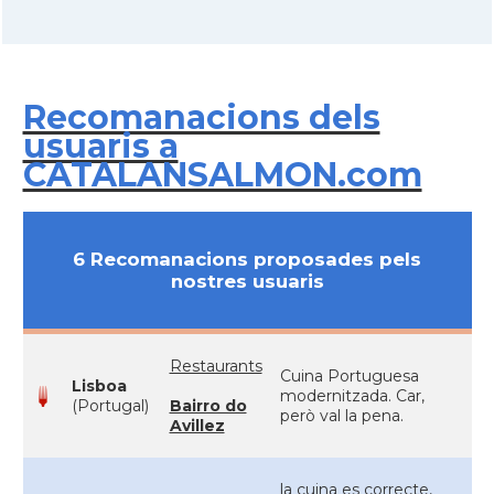
Recomanacions dels
usuaris a
CATALANSALMON.com
6 Recomanacions proposades pels
nostres usuaris
Restaurants
Cuina Portuguesa
Lisboa
modernitzada. Car,
(Portugal)
Bairro do
però val la pena.
Avillez
la cuina es correcte,