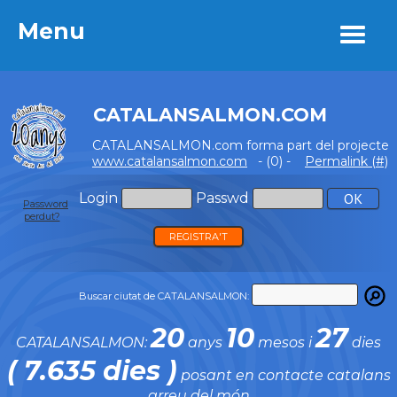
Menu
Menu
CATALANSALMON.COM
CATALANSALMON.com forma part del projecte
www.catalansalmon.com
- (0) -
Permalink (#)
Login
Passwd
Password
perdut?
REGISTRA'T
Buscar ciutat de CATALANSALMON:
20
10
27
CATALANSALMON:
anys
mesos i
dies
( 7.635 dies )
posant en contacte catalans
arreu del món