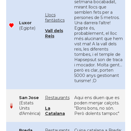
setmana bocabadat,
mirant llocs que
semblen fets per a
Llocs
persones de 5 metros.
fantàstics
Luxor
Una darrera l'altre!
(Egipte)
Egipte és,
Vall dels
probablement, el lloc
Reis
més alucinant que hem
vist mai! A la vall dels
reis, les diferents
tombes, i el temple de
Hapsepsut son de traca
i mocador. Molta gent...
però es clar, porten
5000 anys gestionant
turisme! ;D
San Jose
Restaurants
Aqui ens diuen que es
(Estats
poden menjar calçots.
Units
La
"Bons bons, no són.
d'Amèrica)
Catalana
Però dolents tampoc"
Breda
Restaurants
Cuina catalana a Breda;