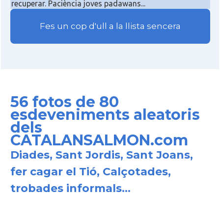
recuperar. Paciència joves padawans...
Fes un cop d'ull a la llista sencera
56 fotos de 80
esdeveniments aleatoris
dels
CATALANSALMON.com
Diades, Sant Jordis, Sant Joans,
fer cagar el Tió, Calçotades,
trobades informals...