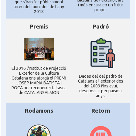
que s'han fet públicament
i més encara en un futur
arreu del món, des de l'any
proper
2018
Premis
Padró
El 2016 l'Institut de Projecció
Exterior de la Cultura
Dades del del padró de
Catalana ens atorgà el PREMI
Catalans a l'exterior des
JOSEP MARIA BATISTA I
del 2009 fins avui,
ROCA per reconéixer la tasca
desglossat per paisos i
de CATALANSALMON
anys.
Rodamons
Retorn