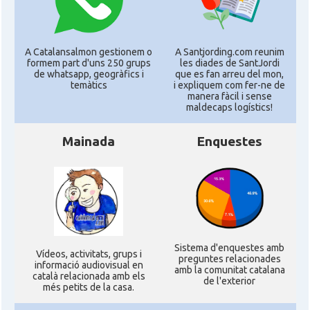
A Catalansalmon gestionem o
A Santjording.com reunim
formem part d'uns 250 grups
les diades de SantJordi
de whatsapp, geogràfics i
que es fan arreu del mon,
temàtics
i expliquem com fer-ne de
manera fàcil i sense
maldecaps logí­stics!
Mainada
Enquestes
Sistema d'enquestes amb
Ví­deos, activitats, grups i
preguntes relacionades
informació audiovisual en
amb la comunitat catalana
català relacionada amb els
de l'exterior
més petits de la casa.