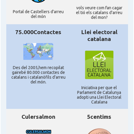
vols veure com fan cagar
Portal de Castellers d'arreu
el tió els catalans d'arreu
del món
del mon?
75.000Contactes
Llei electoral
catalana
Des del 2005,hem recopilat
gairebé 80.000 contactes de
catalans i catalanòfils d'arreu
del món.
Iniciativa per que el
Parlament de Catalunya
adopti una Llei Electoral
Catalana
Culersalmon
5centims