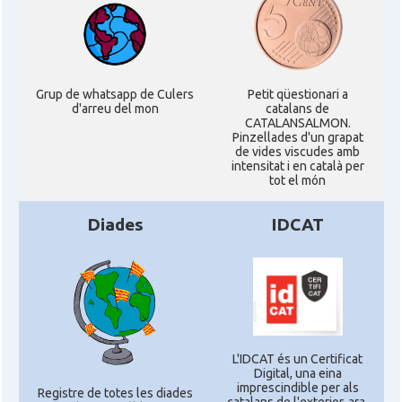
Grup de whatsapp de Culers
Petit qüestionari a
d'arreu del mon
catalans de
CATALANSALMON.
Pinzellades d'un grapat
de vides viscudes amb
intensitat i en català per
tot el món
Diades
IDCAT
L'IDCAT és un Certificat
Digital, una eina
imprescindible per als
Registre de totes les diades
catalans de l'exterior, ara,