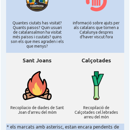
Quantes ciutats has visitat?
informació sobre ajuts per
Quants paisos? Quin usuari
als catalans que tornen a
de catalansalmon ha visitat
Catalunya despres
més països i cuutats? quins
d'haver viscut fora
son els que mes agraden i els
que menys?
Sant Joans
Calçotades
Recopliacio de diades de Sant
Recopilació de
Joan d'arreu del móm
Calçotades cel.lebrades
arreu del món
* els marcats amb asterisc, estan encara pendents de