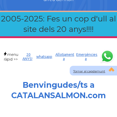
2005-2025: Fes un cop d'ull al
site dels 20 anys!!!!
menu
20
Allotjament
Emergències
whatsapp
ANYS!
a
a
ràpid >>
Tornar al capdamunt
Benvingudes/ts a
CATALANSALMON.com