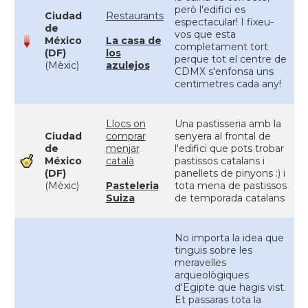
però l'edifici es
Ciudad
Restaurants
espectacular! I fixeu-
de
vos que esta
México
La casa de
completament tort
(DF)
los
perque tot el centre de
(Mèxic)
azulejos
CDMX s'enfonsa uns
centimetres cada any!
Llocs on
Una pastisseria amb la
Ciudad
comprar
senyera al frontal de
de
menjar
l'edifici que pots trobar
México
català
pastissos catalans i
(DF)
panellets de pinyons :) i
(Mèxic)
Pasteleria
tota mena de pastissos
Suiza
de temporada catalans
No importa la idea que
tinguis sobre les
meravelles
arqueològiques
d'Egipte que hagis vist.
Et passaras tota la