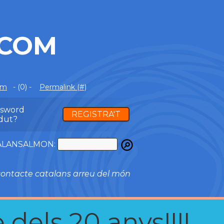
.COM
om
- (0) -
Permalink (#)
ssword
REGISTRA'T
dut?
ATALANSALMON:
ontacte catalans arreu del món
 dels 20 anys!!!!