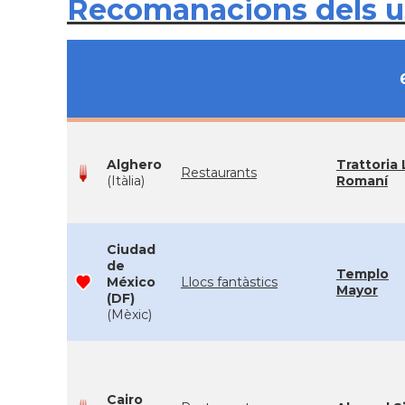
Recomanacions dels 
Alghero
Trattoria 
Restaurants
(Itàlia)
Romaní
Ciudad
de
Templo
México
Llocs fantàstics
Mayor
(DF)
(Mèxic)
Cairo