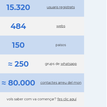
15.320
usuaris registrats
484
webs
150
països
≈ 250
grups de
whatsapp
≈ 80.000
contactes arreu del mon
vols saber com va començar?
fes clic aquí