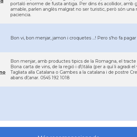
id
portaló enorme de fusta antiga. Per dins és acollidor, amb gr
amable, parlen anglès malgrat no ser turistic, però són una
paciencia.
Bon vi, bon menjar, jamon i croquetes ...! Pero s'ho fa pagar
Bon menjar, amb productes tipics de la Romagna, el tracte de
Bona carta de vins, de la regió i d\'itàlia (per a quí li agradi
ino
Tagliata alla Catalana o Gambes a la catalana i de postre Cr
abans d\'anar. 0545 192 1018