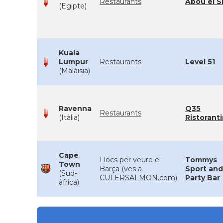
Restaurants
Abou el S
(Egipte)
Kuala
Lumpur
Restaurants
Level 51
(Malàisia)
Ravenna
Q35
Restaurants
(Itàlia)
Ristorant
Cape
Llocs per veure el
Tommys
Town
Barça (ves a
Sport and
(Sud-
CULERSALMON.com)
Party Bar
àfrica)