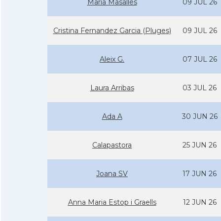
Maria Masalles
09 JUL 26
Cristina Fernandez Garcia (Pluges)
09 JUL 26
Aleix G.
07 JUL 26
Laura Arribas
03 JUL 26
Ada A
30 JUN 26
Calapastora
25 JUN 26
Joana SV
17 JUN 26
Anna Maria Estop i Graells
12 JUN 26