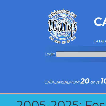
C
CATALA
Login
20
1
CATALANSALMON:
anys
2005-2025: Fes u