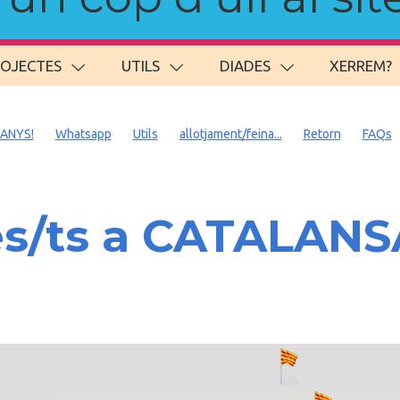
ROJECTES
UTILS
DIADES
XERREM?
 ANYS!
Whatsapp
Utils
allotjament/feina...
Retorn
FAQs
es/ts a CATALAN