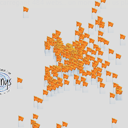
. carregant 484 webs... un moment si us p