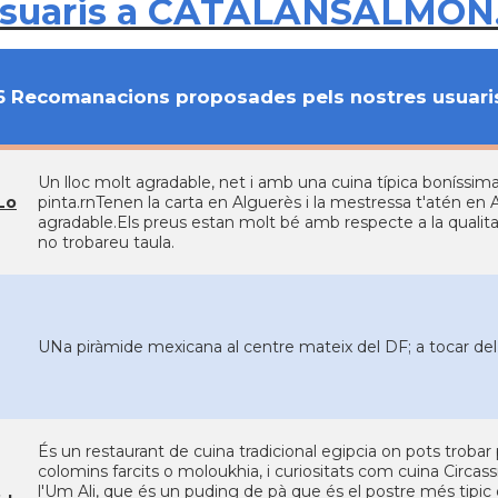
usuaris a CATALANSALMON
6 Recomanacions proposades pels nostres usuari
Un lloc molt agradable, net i amb una cuina típica boníssim
Lo
pinta.rnTenen la carta en Alguerès i la mestressa t'atén en
agradable.Els preus estan molt bé amb respecte a la qualita
no trobareu taula.
UNa piràmide mexicana al centre mateix del DF; a tocar del Z
És un restaurant de cuina tradicional egipcia on pots trobar
colomins farcits o moloukhia, i curiositats com cuina Circa
l'Um Ali, que és un puding de pà que és el postre més tipic d