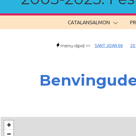
CATALANSALMON
P
menu ràpid >>
SANT JOAN 06
20
Benvingud
+
−