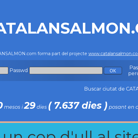
ATALANSALMON
NSALMON.com forma part del projecte
www.catalansalmon.c
Pa
Passwd
per
Buscar ciutat de C
0
29
( 7.637 dies )
mesos i
dies
posant en c
n cop d'ull al site