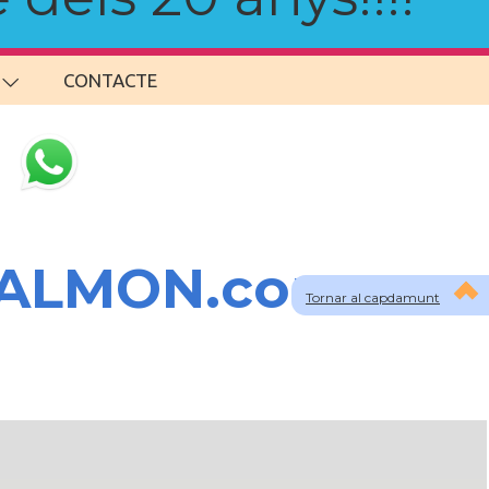
CONTACTE
SALMON.com
Tornar al capdamunt