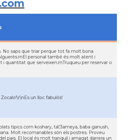
.com
s
a. No saps que triar perque tot fa molt bona
 Alguerès.rnEl personal també és molt atent i
t i quantitat que serveixen.rnTruqueu per reservar o
ocalo!\r\nEs un lloc fabulós!
 plats tipics com koshary, ta\'3ameya, baba ganush,
ssiana. Molt recomanables són els postres. Proveu
el pais. El local és molt tranquil i amagat darrera un