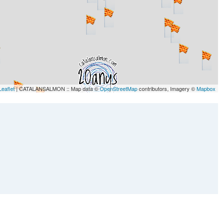
Leaflet
| CATALANSALMON :: Map data ©
OpenStreetMap
contributors, Imagery ©
Mapbox