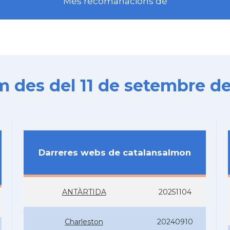
Més recomanacions de
es del 11 de setembre de
Darreres webs de catalansalmon
ANTÀRTIDA
20251104
Charleston
20240910