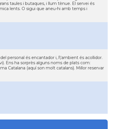
ans taules i butaques, i llum tènue. El servei és
 mica lents. O sigui que aneu-hi amb temps i
l personal és encantador i, l\'ambient és acollidor.
 el vi). Ens ha sorprès alguns noms de plats com:
ema Catalana (aquí son molt catalans). Millor reservar