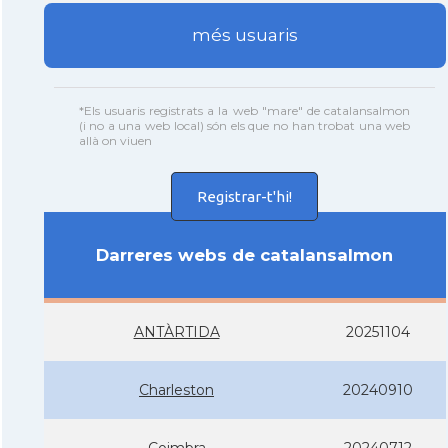
més usuaris
*Els usuaris registrats a la web "mare" de catalansalmon
(i no a una web local) són els que no han trobat una web
allà on viuen
Registrar-t'hi!
Darreres webs de catalansalmon
ANTÀRTIDA
20251104
Charleston
20240910
Coimbra
20240712