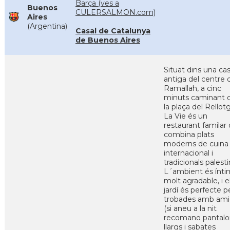
Barça (ves a
Buenos
CULERSALMON.com)
Aires
(Argentina)
Casal de Catalunya
de Buenos Aires
Situat dins una ca
antiga del centre 
Ramallah, a cinc
minuts caminant 
la plaça del Rellot
La Vie és un
restaurant familar
combina plats
moderns de cuina
internacional i
tradicionals palesti
L´ambient és íntim
molt agradable, i e
jardí és perfecte p
trobades amb ami
(si aneu a la nit
recomano pantalo
llargs i sabates