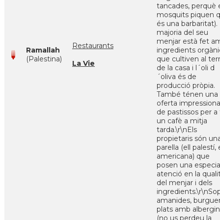
tancades, perquè 
mosquits piquen 
és una barbaritat).
majoria del seu
menjar està fet a
Restaurants
Ramallah
ingredients orgàni
(Palestina)
que cultiven al ter
La Vie
de la casa i l´oli d
´oliva és de
producció pròpia.
També ténen una
oferta impression
de pastissos per a 
un cafè a mitja
tarda.\r\nEls
propietaris són un
parella (ell palestí, 
americana) que
posen una especia
atenció en la quali
del menjar i dels
ingredients.\r\nSo
amanides, burguer
plats amb albergin
(no us perdeu la