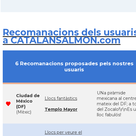
Recomanacions dels usuari
a CATALANSALMON.com
6 Recomanacions proposades pels nostres
usuaris
UNa piràmide
Ciudad de
Llocs fantàstics
mexicana al centr
México
mateix del DF; a t
(DF)
Templo Mayor
del Zocalo!\r\nEs 
(Mèxic)
lloc fabulós!
Llocs per veure el