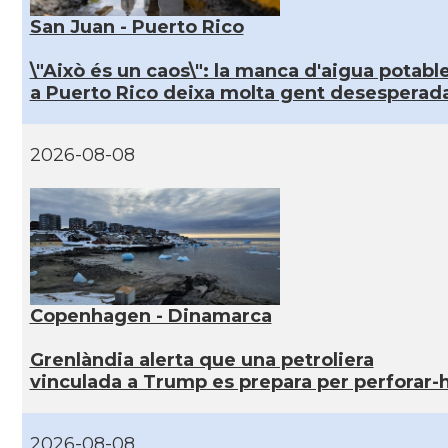
San Juan - Puerto Rico
\"Això és un caos\": la manca d'aigua potabl
a Puerto Rico deixa molta gent desesperad
2026-08-08
Copenhagen - Dinamarca
Grenlàndia alerta que una petroliera
vinculada a Trump es prepara per perforar-h
2026-08-08