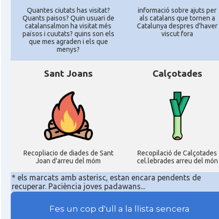
Quantes ciutats has visitat?
informació sobre ajuts per
Quants paisos? Quin usuari de
als catalans que tornen a
catalansalmon ha visitat més
Catalunya despres d'haver
països i cuutats? quins son els
viscut fora
que mes agraden i els que
menys?
Sant Joans
Calçotades
Recopliacio de diades de Sant
Recopilació de Calçotades
Joan d'arreu del móm
cel.lebrades arreu del món
* els marcats amb asterisc, estan encara pendents de
recuperar. Paciència joves padawans...
Fes un cop d'ull a la llista sencera