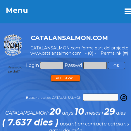
Menu
Menu
CATALANSALMON.COM
CATALANSALMON.com forma part del projecte
www.catalansalmon.com
- (0) -
Permalink (#)
Login
Passwd
Password
perdut?
REGISTRA'T
Buscar ciutat de CATALANSALMON:
20
10
29
CATALANSALMON:
anys
mesos i
dies
( 7.637 dies )
posant en contacte catalans
arreu del món