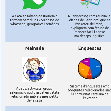
A Catalansalmon gestionem o
A Santjording.com reunim le
formem part d'uns 250 grups de
diades de SantJordi que es
whatsapp, geogràfics i temàtics
fan arreu del mon, i
expliquem com fer-ne de
manera fàcil i sense
maldecaps logí­stics!
Mainada
Enquestes
Sistema d'enquestes amb
Ví­deos, activitats, grups i
preguntes relacionades am
informació audiovisual en català
la comunitat catalana de
relacionada amb els més petits
l'exterior
de la casa.