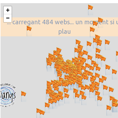
+
−
... carregant 484 webs... un moment si 
plau