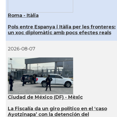
Roma - Itàlia
Pols entre Espanya i Itàlia per les fronteres:
un xoc diplomàtic amb pocs efectes reals
2026-08-07
Ciudad de México (DF) - Mèxic
La Fiscalía da un giro político en el ‘caso
Ayotzinapa’ con la detención del