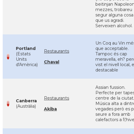
beitinjan Napoleon)
mezzes, trobareu
segur alguna cosa
que us agradi.
Serveixen alcohol.
Un Coq au Vin mé
Portland
que acceptable.
Restaurants
(Estats
Tampoc és cap
Units
meravella, eh? per
Chaval
d'Amèrica)
vist el nivell local, 
destacable
Assian fussion.
Perfecte per tapes
Restaurants
centre de la ciutat
Canberra
Música alta a dintr
(Austràlia)
Akiba
vegades però es p
seure a fora amb
calefactors a l\'hiv