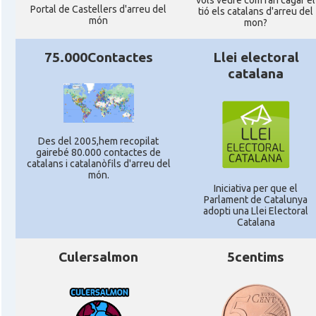
vols veure com fan cagar el
Portal de Castellers d'arreu del
tió els catalans d'arreu del
món
mon?
75.000Contactes
Llei electoral
catalana
Des del 2005,hem recopilat
gairebé 80.000 contactes de
catalans i catalanòfils d'arreu del
món.
Iniciativa per que el
Parlament de Catalunya
adopti una Llei Electoral
Catalana
Culersalmon
5centims