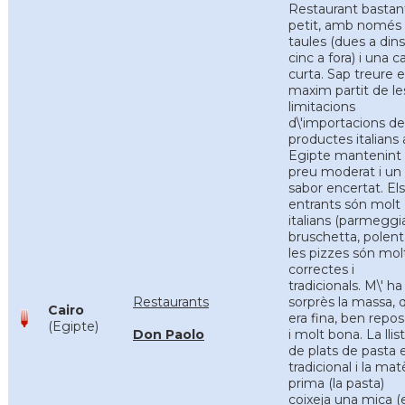
Restaurant bastan
petit, amb només 
taules (dues a dins
cinc a fora) i una c
curta. Sap treure e
maxim partit de le
limitacions
d\'importacions de
productes italians 
Egipte mantenint
preu moderat i un
sabor encertat. Els
entrants són molt
italians (parmeggi
bruschetta, polenta
les pizzes són mol
correctes i
tradicionals. M\' ha
Restaurants
sorprès la massa, 
Cairo
era fina, ben repo
(Egipte)
Don Paolo
i molt bona. La llis
de plats de pasta 
tradicional i la mat
prima (la pasta)
coixeja una mica (