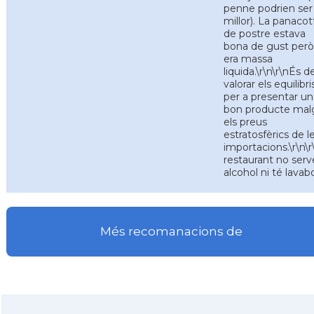
penne podrien ser
millor). La panacot
de postre estava
bona de gust però
era massa
liquida.\r\n\r\nÉs d
valorar els equilibri
per a presentar un
bon producte mal
els preus
estratosfèrics de l
importacions.\r\n\r
restaurant no serv
alcohol ni té lavab
Més recomanacions de