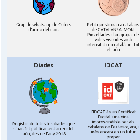
Grup de whatsapp de Culers
Petit qüestionari a catalans
d'arreu del mon
de CATALANSALMON.
Pinzellades d'un grapat de
vides viscudes amb
intensitat i en català per tot
el món
Diades
IDCAT
L'IDCAT és un Certificat
Digital, una eina
imprescindible per als
Registre de totes les diades que
catalans de l'exterior, ara, i
s'han fet públicament arreu del
més encara en un futur
món, des de l'any 2018
proper