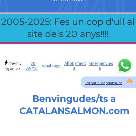
2005-2025: Fes un cop d'ull al
site dels 20 anys!!!!
menu
20
Allotjament
Emergències
whatsapp
ANYS!
a
a
ràpid >>
Tornar al capdamunt
Benvingudes/ts a
CATALANSALMON.com