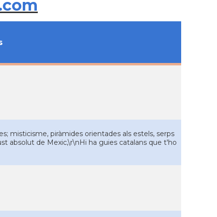
.com
s
s; misticisme, piràmides orientades als estels, serps
 absolut de Mexic,\r\nHi ha guies catalans que t'ho