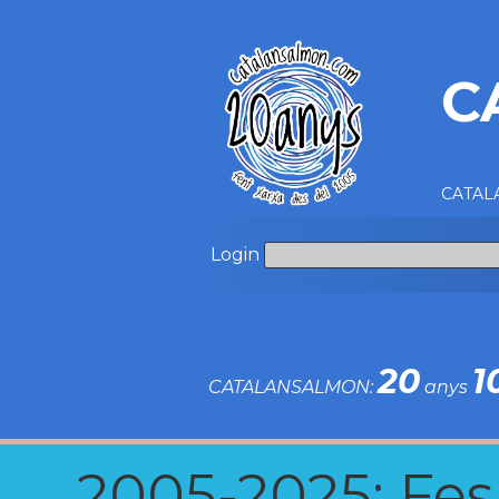
C
CATALA
Login
20
1
CATALANSALMON:
anys
2005-2025: Fes u