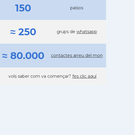
150
països
≈ 250
grups de
whatsapp
≈ 80.000
contactes arreu del mon
vols saber com va començar?
fes clic aquí