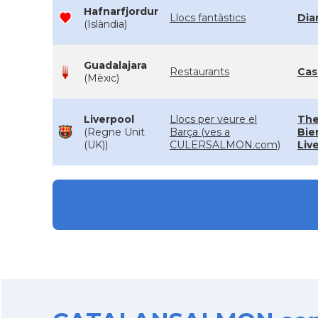
Hafnarfjordur
Llocs fantàstics
Dia
(Islàndia)
Guadalajara
Restaurants
Cas
(Mèxic)
Liverpool
Llocs per veure el
The
(Regne Unit
Barça (ves a
Bier
(UK))
CULERSALMON.com)
Liv