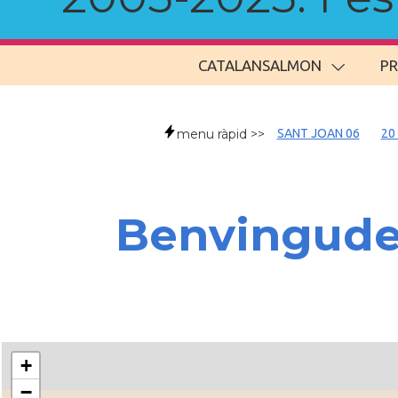
CATALANSALMON
P
menu ràpid >>
SANT JOAN 06
20
Benvingud
+
−