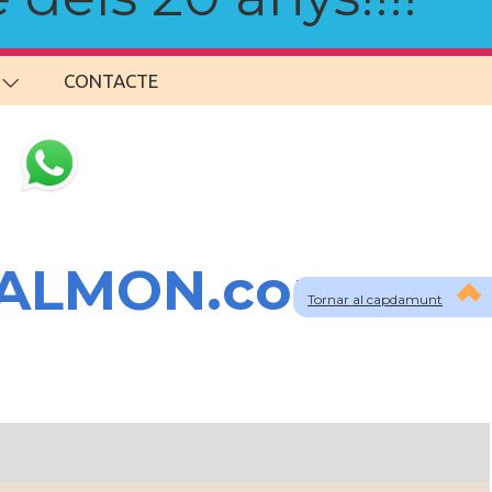
CONTACTE
SALMON.com
Tornar al capdamunt