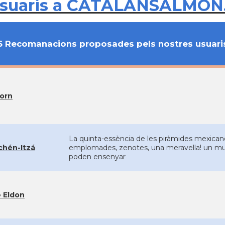
usuaris a CATALANSALMON
6 Recomanacions proposades pels nostres usuari
Born
La quinta-essència de les piràmides mexicane
chén-Itzá
emplomades, zenotes, una meravella! un must
poden ensenyar
 Eldon