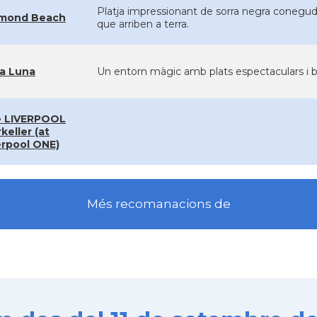
Platja impressionant de sorra negra coneguda 
mond Beach
que arriben a terra.
a Luna
Un entorn màgic amb plats espectaculars i b
 LIVERPOOL
keller (at
erpool ONE)
Més recomanacions de