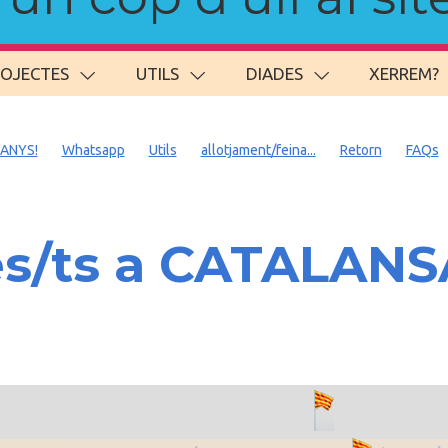
ROJECTES
UTILS
DIADES
XERREM?
 ANYS!
Whatsapp
Utils
allotjament/feina...
Retorn
FAQs
es/ts a CATALAN