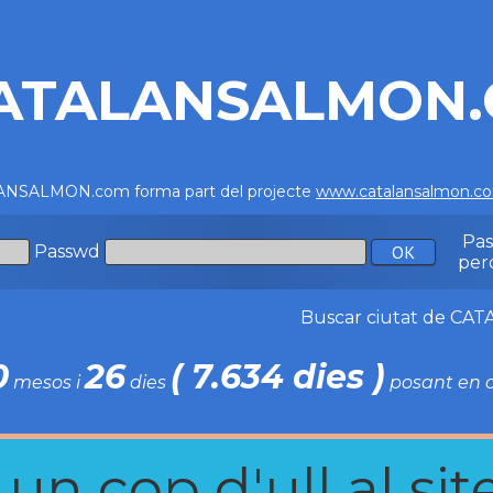
ATALANSALMON
NSALMON.com forma part del projecte
www.catalansalmon.c
Pa
Passwd
per
Buscar ciutat de C
0
26
( 7.634 dies )
mesos i
dies
posant en c
n cop d'ull al site