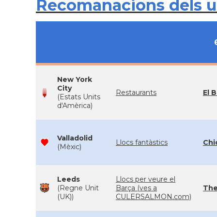
Recomanacions dels 
New York
City
Restaurants
El 
(Estats Units
d'Amèrica)
Valladolid
Llocs fantàstics
Chi
(Mèxic)
Leeds
Llocs per veure el
(Regne Unit
Barça (ves a
The
(UK))
CULERSALMON.com)