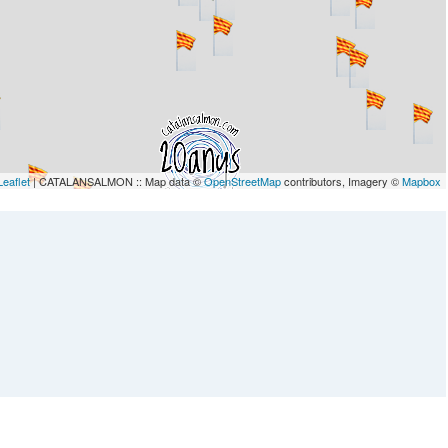
Leaflet
| CATALANSALMON :: Map data ©
OpenStreetMap
contributors, Imagery ©
Mapbox