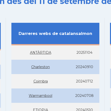
es del 11 de setembre de
Darreres webs de catalansalmon
ANTÀRTIDA
20251104
Charleston
20240910
Coimbra
20240712
Warrnambool
20240708
ETIOPIA
20240510