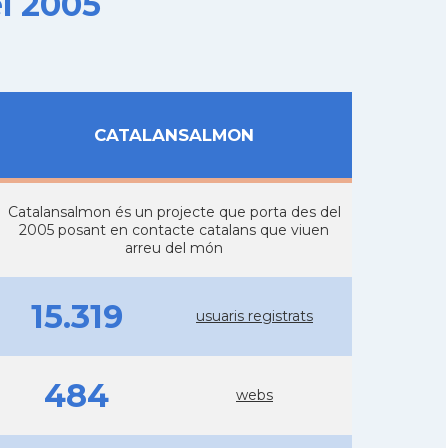
l 2005
CATALANSALMON
Catalansalmon és un projecte que porta des del
2005 posant en contacte catalans que viuen
arreu del món
15.319
usuaris registrats
484
webs