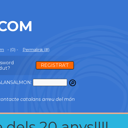
.COM
om
- (0) -
Permalink (#)
ssword
REGISTRA'T
dut?
ATALANSALMON:
ontacte catalans arreu del món
 dels 20 anys!!!!