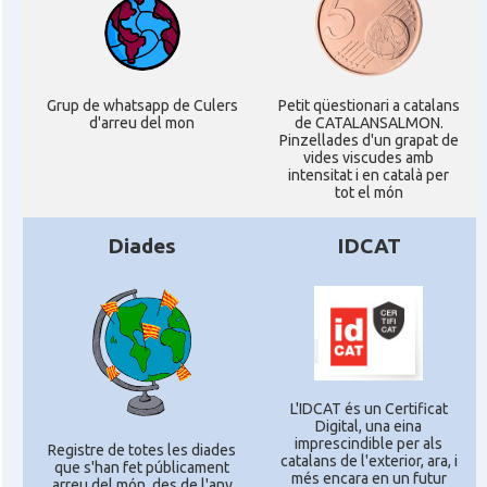
Grup de whatsapp de Culers
Petit qüestionari a catalans
d'arreu del mon
de CATALANSALMON.
Pinzellades d'un grapat de
vides viscudes amb
intensitat i en català per
tot el món
Diades
IDCAT
L'IDCAT és un Certificat
Digital, una eina
imprescindible per als
Registre de totes les diades
catalans de l'exterior, ara, i
que s'han fet públicament
més encara en un futur
arreu del món, des de l'any