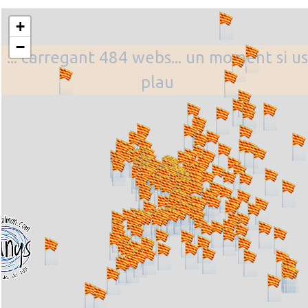
+
−
... carregant 484 webs... un moment si us
plau