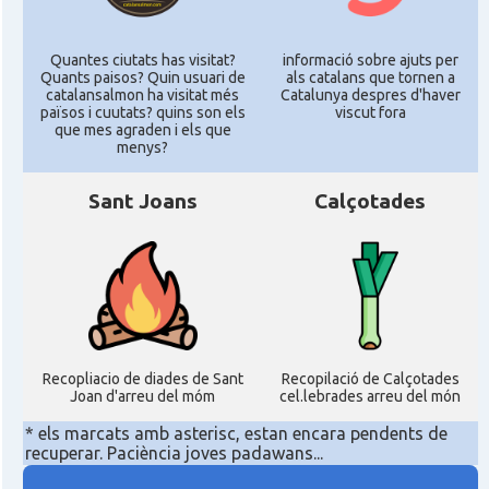
Quantes ciutats has visitat?
informació sobre ajuts per
Quants paisos? Quin usuari de
als catalans que tornen a
catalansalmon ha visitat més
Catalunya despres d'haver
països i cuutats? quins son els
viscut fora
que mes agraden i els que
menys?
Sant Joans
Calçotades
Recopliacio de diades de Sant
Recopilació de Calçotades
Joan d'arreu del móm
cel.lebrades arreu del món
* els marcats amb asterisc, estan encara pendents de
recuperar. Paciència joves padawans...