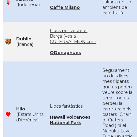
Jakarta en un
(Indonesia)
Caffe Milano
ambient de
café Italià
Llocs per veure el
Barça (ves a
Dublin
CULERSALMON.com)
(Irlanda)
ODonaghues
Segurament
un dels llocs
mes flipants
que es poden
veure sobre la
terra. I no us
perdeu la
Llocs fantàstics
Hilo
carretera dels
(Estats Units
craters (Chain
Hawaii Volcanoes
d'Amèrica)
of Craters
National Park
Road ) ni el
Nāhuku Lava
Tube, un antic