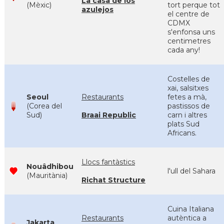
La casa de los
(Mèxic)
tort perque tot
azulejos
el centre de
CDMX
s'enfonsa uns
centimetres
cada any!
Costelles de
xai, salsitxes
Seoul
Restaurants
fetes a mà,
(Corea del
pastissos de
Sud)
Braai Republic
carn i altres
plats Sud
Africans.
Llocs fantàstics
Nouâdhibou
l'ull del Sahara
(Mauritània)
Richat Structure
Cuina Italiana
Restaurants
autèntica a
Jakarta