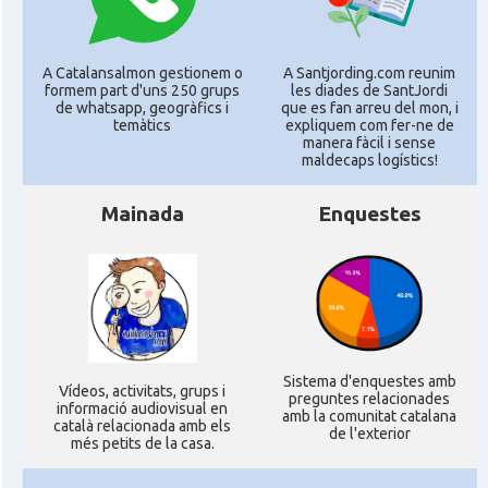
A Catalansalmon gestionem o
A Santjording.com reunim
formem part d'uns 250 grups
les diades de SantJordi
de whatsapp, geogràfics i
que es fan arreu del mon, i
temàtics
expliquem com fer-ne de
manera fàcil i sense
maldecaps logí­stics!
Mainada
Enquestes
Sistema d'enquestes amb
Ví­deos, activitats, grups i
preguntes relacionades
informació audiovisual en
amb la comunitat catalana
català relacionada amb els
de l'exterior
més petits de la casa.