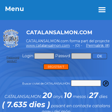
Menu
Menu
CATALANSALMON.COM
CATALANSALMON.com forma part del projecte
www.catalansalmon.com
- (0) -
Permalink (#)
Login
Passwd
Password
perdut?
REGISTRA'T
Buscar ciutat de CATALANSALMON:
20
10
27
CATALANSALMON:
anys
mesos i
dies
( 7.635 dies )
posant en contacte catalans
arreu del món