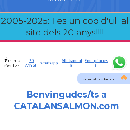
2005-2025: Fes un cop d'ull al
site dels 20 anys!!!!
menu
20
Allotjament
Emergències
whatsapp
ANYS!
a
a
ràpid >>
Tornar al capdamunt
Benvingudes/ts a
CATALANSALMON.com