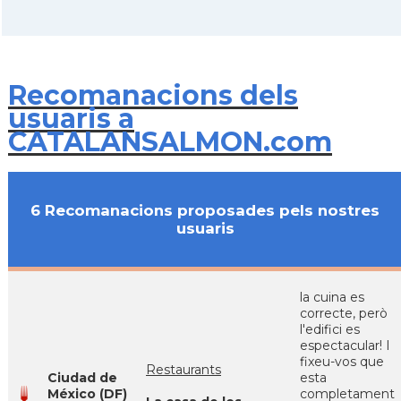
Recomanacions dels
usuaris a
CATALANSALMON.com
6 Recomanacions proposades pels nostres
usuaris
la cuina es
correcte, però
l'edifici es
espectacular! I
fixeu-vos que
Restaurants
Ciudad de
esta
México (DF)
completament