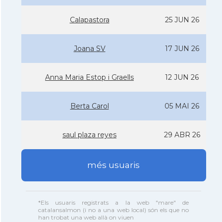
Calapastora
25 JUN 26
Joana SV
17 JUN 26
Anna Maria Estop i Graells
12 JUN 26
Berta Carol
05 MAI 26
saul plaza reyes
29 ABR 26
més usuaris
*Els usuaris registrats a la web "mare" de
catalansalmon (i no a una web local) són els que no
han trobat una web allà on viuen