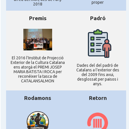
proper
2018
Premis
Padró
El 2016 l'Institut de Projecció
Exterior de la Cultura Catalana
Dades del del padró de
ens atorgà el PREMI JOSEP
Catalans a l'exterior des
MARIA BATISTA I ROCA per
del 2009 fins avui,
reconéixer la tasca de
desglossat per paisos i
CATALANSALMON
anys.
Rodamons
Retorn