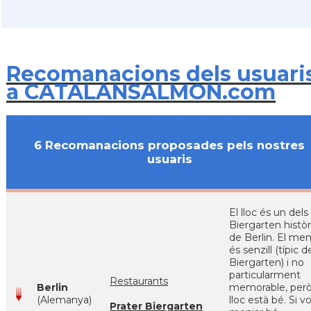
Recomanacions dels usuari
a CATALANSALMON.com
6 Recomanacions proposades pels nostres
usuaris
El lloc és un dels
Biergarten històr
de Berlin. El men
és senzill (típic d
Biergarten) i no
particularment
Restaurants
Berlin
memorable, però
(Alemanya)
lloc està bé. Si v
Prater Biergarten