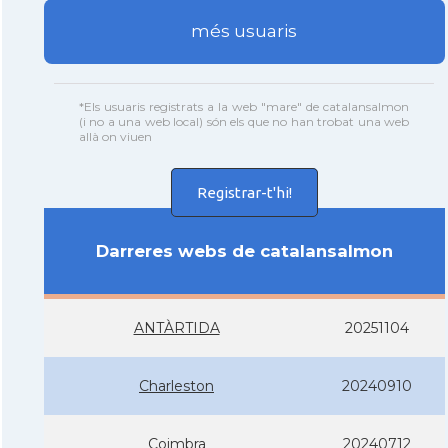
més usuaris
*Els usuaris registrats a la web "mare" de catalansalmon
(i no a una web local) són els que no han trobat una web
allà on viuen
Registrar-t'hi!
Darreres webs de catalansalmon
ANTÀRTIDA
20251104
Charleston
20240910
Coimbra
20240712