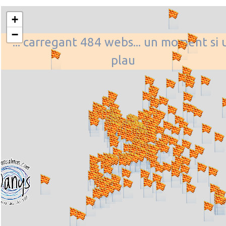
+
−
... carregant 484 webs... un moment si 
plau