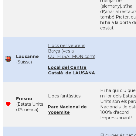
menjar bé
(alemany), s\'ha
d\'anar al restaur
també Prater, q
hi ha a la porta d
costat.
Llocs per veure el
Barça (ves a
Lausanne
CULERSALMON.com)
(Suïssa)
Local del Centre
Català de LAUSANA
Hi ha qui diu que
Llocs fantàstics
millor dels Estats
Fresno
Units son els par
(Estats Units
Parc Nacional de
Nacionals. Jo est
d'Amèrica)
Yosemite
100% d'acord.
Impressionant!
El cuiner és net 