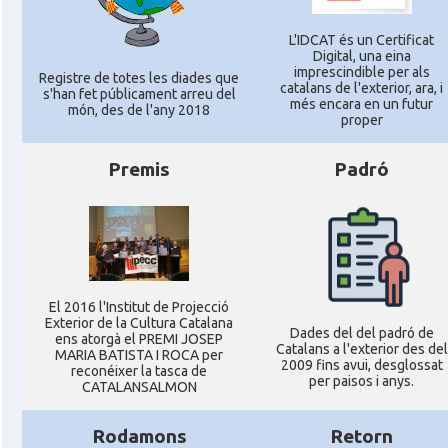
L'IDCAT és un Certificat
Digital, una eina
imprescindible per als
Registre de totes les diades que
catalans de l'exterior, ara, i
s'han fet públicament arreu del
més encara en un futur
món, des de l'any 2018
proper
Premis
Padró
El 2016 l'Institut de Projecció
Exterior de la Cultura Catalana
Dades del del padró de
ens atorgà el PREMI JOSEP
Catalans a l'exterior des del
MARIA BATISTA I ROCA per
2009 fins avui, desglossat
reconéixer la tasca de
per paisos i anys.
CATALANSALMON
Rodamons
Retorn