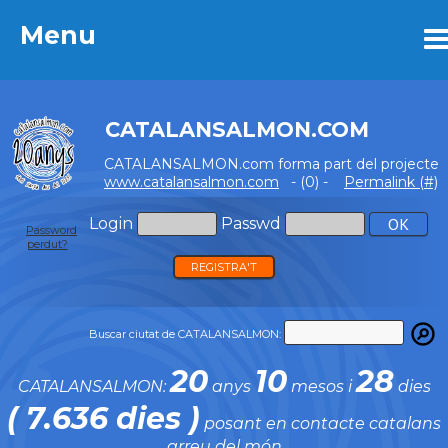
Menu
Menu
CATALANSALMON.COM
CATALANSALMON.com forma part del projecte
www.catalansalmon.com
- (0) -
Permalink (#)
Login
Passwd
Password
perdut?
REGISTRA'T
Buscar ciutat de CATALANSALMON:
20
10
28
CATALANSALMON:
anys
mesos i
dies
( 7.636 dies )
posant en contacte catalans
arreu del món