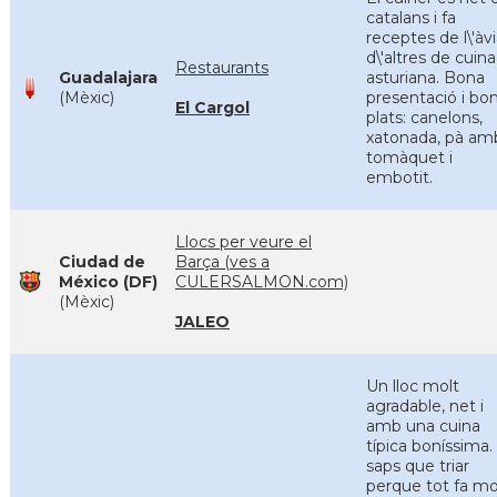
catalans i fa
receptes de l\'àvi
d\'altres de cuina
Restaurants
Guadalajara
asturiana. Bona
(Mèxic)
presentació i bo
El Cargol
plats: canelons,
xatonada, pà am
tomàquet i
embotit.
Llocs per veure el
Ciudad de
Barça (ves a
México (DF)
CULERSALMON.com)
(Mèxic)
JALEO
Un lloc molt
agradable, net i
amb una cuina
típica boníssima
saps que triar
perque tot fa mo