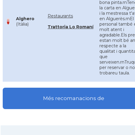
bona pinta.rnTe
la carta en Algue
i la mestressa t'
Restaurants
Alghero
en Alguerès.rnEl
(Itàlia)
personal també 
Trattoria Lo Romaní
molt atent i
agradable.Els pr
estan molt bé 
respecte a la
qualitat i quantit
que
serveixen.rnTru
per reservar o no
trobareu taula.
Més recomanacions de