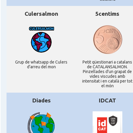
Culersalmon
5centims
Grup de whatsapp de Culers
Petit qüestionari a catalans
d'arreu del mon
de CATALANSALMON.
Pinzellades d'un grapat de
vides viscudes amb
intensitat i en català per tot
el món
Diades
IDCAT