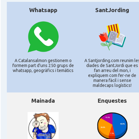
Whatsapp
SantJording
A Catalansalmon gestionem o
A Santjording.com reunim le
formem part d'uns 250 grups de
diades de SantJordi que es
whatsapp, geogràfics i temàtics
fan arreu del mon, i
expliquem com fer-ne de
manera fàcil i sense
maldecaps logí­stics!
Mainada
Enquestes