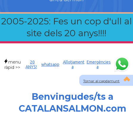
2005-2025: Fes un cop d'ull al
site dels 20 anys!!!!
menu
20
Allotjament
Emergències
whatsapp
ANYS!
a
a
ràpid >>
Tornar al capdamunt
Benvingudes/ts a
CATALANSALMON.com