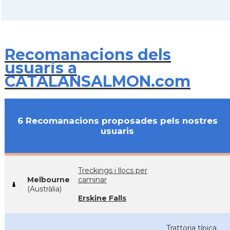
Recomanacions dels
usuaris a
CATALANSALMON.com
6 Recomanacions proposades pels nostres
usuaris
Treckings i llocs per
Melbourne
caminar
(Austràlia)
Erskine Falls
Trattoria típica