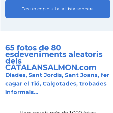
Fes un cop d'ull a la llista sencera
65 fotos de 80
esdeveniments aleatoris
dels
CATALANSALMON.com
Diades, Sant Jordis, Sant Joans, fer
cagar el Tió, Calçotades, trobades
informals...