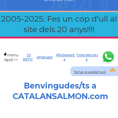
2005-2025: Fes un cop d'ull al
site dels 20 anys!!!!
menu
20
Allotjament
Emergències
whatsapp
ANYS!
a
a
ràpid >>
Tornar al capdamunt
Benvingudes/ts a
CATALANSALMON.com