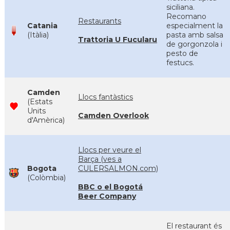
siciliana.
Recomano
Restaurants
Catania
especialment la
(Itàlia)
pasta amb salsa
Trattoria U Fucularu
de gorgonzola i
pesto de
festucs.
Camden
Llocs fantàstics
(Estats
Units
Camden Overlook
d'Amèrica)
Llocs per veure el
Barça (ves a
Bogota
CULERSALMON.com)
(Colòmbia)
BBC o el Bogotá
Beer Company
El restaurant és