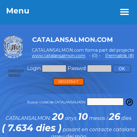
Menu
Menu
CATALANSALMON.COM
CATALANSALMON.com forma part del projecte
www.catalansalmon.com
- (0) -
Permalink (#)
Login
Passwd
Password
perdut?
REGISTRA'T
Buscar ciutat de CATALANSALMON:
20
10
26
CATALANSALMON:
anys
mesos i
dies
( 7.634 dies )
posant en contacte catalans
arreu del món