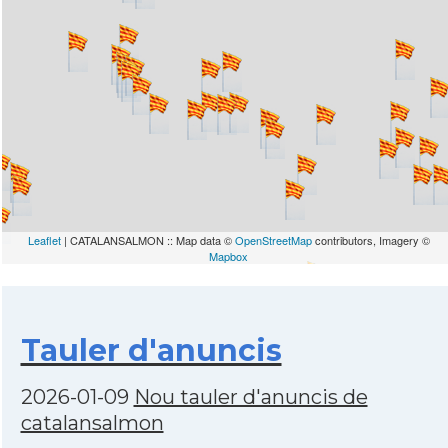
Leaflet
| CATALANSALMON :: Map data ©
OpenStreetMap
contributors, Imagery ©
Mapbox
Tauler d'anuncis
2026-01-09
Nou tauler d'anuncis de
catalansalmon