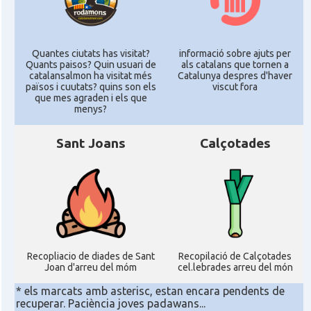
Quantes ciutats has visitat?
informació sobre ajuts per
Quants paisos? Quin usuari de
als catalans que tornen a
catalansalmon ha visitat més
Catalunya despres d'haver
països i cuutats? quins son els
viscut fora
que mes agraden i els que
menys?
Sant Joans
Calçotades
Recopliacio de diades de Sant
Recopilació de Calçotades
Joan d'arreu del móm
cel.lebrades arreu del món
* els marcats amb asterisc, estan encara pendents de
recuperar. Paciència joves padawans...