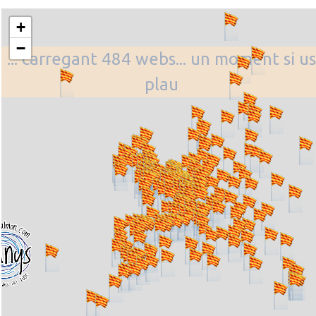
+
−
... carregant 484 webs... un moment si us
plau