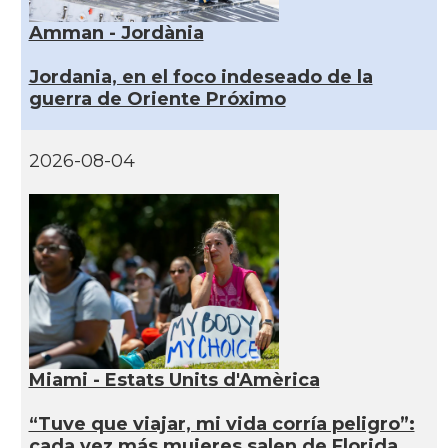
Amman - Jordània
Jordania, en el foco indeseado de la
guerra de Oriente Próximo
2026-08-04
Miami - Estats Units d'Amèrica
“Tuve que viajar, mi vida corría peligro”:
cada vez más mujeres salen de Florida