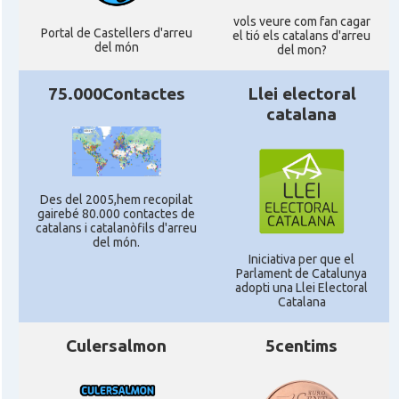
vols veure com fan cagar
Portal de Castellers d'arreu
el tió els catalans d'arreu
del món
del mon?
75.000Contactes
Llei electoral
catalana
Des del 2005,hem recopilat
gairebé 80.000 contactes de
catalans i catalanòfils d'arreu
del món.
Iniciativa per que el
Parlament de Catalunya
adopti una Llei Electoral
Catalana
Culersalmon
5centims