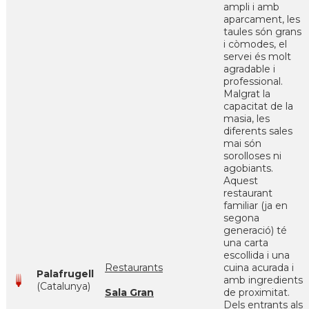
ampli i amb
aparcament, les
taules són grans
i còmodes, el
servei és molt
agradable i
professional.
Malgrat la
capacitat de la
masia, les
diferents sales
mai són
sorolloses ni
agobiants.
Aquest
restaurant
familiar (ja en
segona
generació) té
una carta
escollida i una
Restaurants
cuina acurada i
Palafrugell
amb ingredients
(Catalunya)
Sala Gran
de proximitat.
Dels entrants als