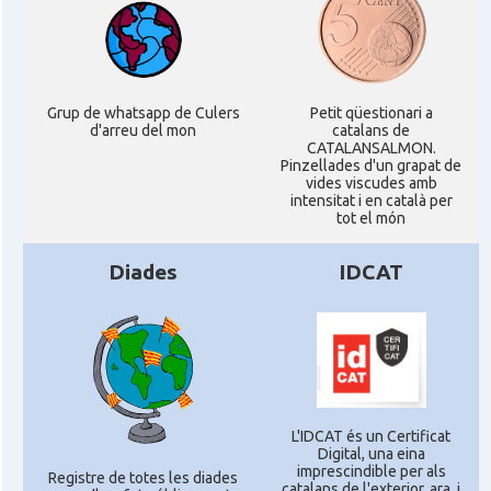
Grup de whatsapp de Culers
Petit qüestionari a
d'arreu del mon
catalans de
CATALANSALMON.
Pinzellades d'un grapat de
vides viscudes amb
intensitat i en català per
tot el món
Diades
IDCAT
L'IDCAT és un Certificat
Digital, una eina
imprescindible per als
Registre de totes les diades
catalans de l'exterior, ara, i