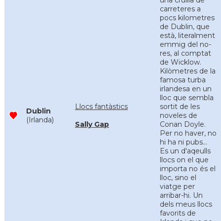
una cruilla de
carreteres a
pocs kilometres
de Dublin, que
està, literalment
emmig del no-
res, al comptat
de Wicklow.
Kilòmetres de la
famosa turba
irlandesa en un
lloc que sembla
Llocs fantàstics
sortit de les
Dublin
noveles de
(Irlanda)
Sally Gap
Conan Doyle.
Per no haver, no
hi ha ni pubs...
Es un d'aqeulls
llocs on el que
importa no és el
lloc, sino el
viatge per
arribar-hi. Un
dels meus llocs
favorits de