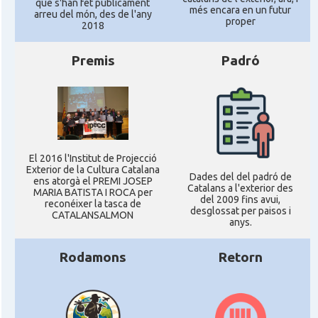
que s'han fet públicament
més encara en un futur
arreu del món, des de l'any
proper
2018
Premis
Padró
El 2016 l'Institut de Projecció
Exterior de la Cultura Catalana
Dades del del padró de
ens atorgà el PREMI JOSEP
Catalans a l'exterior des
MARIA BATISTA I ROCA per
del 2009 fins avui,
reconéixer la tasca de
desglossat per paisos i
CATALANSALMON
anys.
Rodamons
Retorn