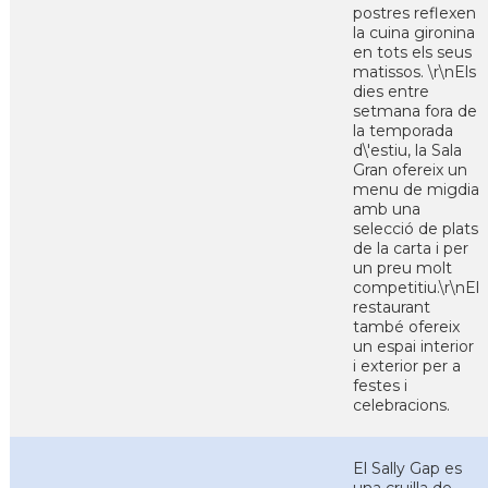
postres reflexen
la cuina gironina
en tots els seus
matissos. \r\nEls
dies entre
setmana fora de
la temporada
d\'estiu, la Sala
Gran ofereix un
menu de migdia
amb una
selecció de plats
de la carta i per
un preu molt
competitiu.\r\nEl
restaurant
també ofereix
un espai interior
i exterior per a
festes i
celebracions.
El Sally Gap es