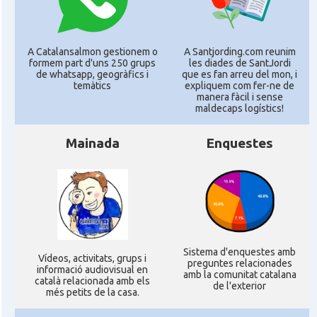
A Catalansalmon gestionem o
A Santjording.com reunim
formem part d'uns 250 grups
les diades de SantJordi
de whatsapp, geogràfics i
que es fan arreu del mon, i
temàtics
expliquem com fer-ne de
manera fàcil i sense
maldecaps logí­stics!
Mainada
Enquestes
Sistema d'enquestes amb
Ví­deos, activitats, grups i
preguntes relacionades
informació audiovisual en
amb la comunitat catalana
català relacionada amb els
de l'exterior
més petits de la casa.