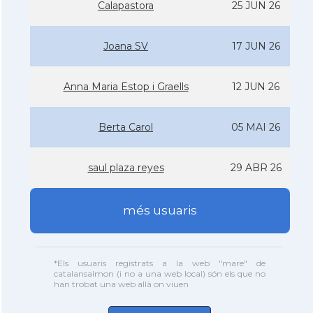
Calapastora
25 JUN 26
Joana SV
17 JUN 26
Anna Maria Estop i Graells
12 JUN 26
Berta Carol
05 MAI 26
saul plaza reyes
29 ABR 26
més usuaris
*Els usuaris registrats a la web "mare" de
catalansalmon (i no a una web local) són els que no
han trobat una web allà on viuen