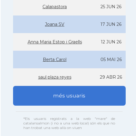
Calapastora
25 JUN 26
Joana SV
17 JUN 26
Anna Maria Estop i Graells
12 JUN 26
Berta Carol
05 MAI 26
saul plaza reyes
29 ABR 26
més usuaris
*Els usuaris registrats a la web "mare" de
catalansalmon (i no a una web local) són els que no
han trobat una web allà on viuen