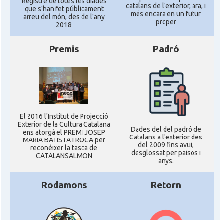
Registre de totes les diades
catalans de l'exterior, ara, i
que s'han fet públicament
més encara en un futur
arreu del món, des de l'any
proper
2018
Premis
Padró
El 2016 l'Institut de Projecció
Exterior de la Cultura Catalana
Dades del del padró de
ens atorgà el PREMI JOSEP
Catalans a l'exterior des
MARIA BATISTA I ROCA per
del 2009 fins avui,
reconéixer la tasca de
desglossat per paisos i
CATALANSALMON
anys.
Rodamons
Retorn