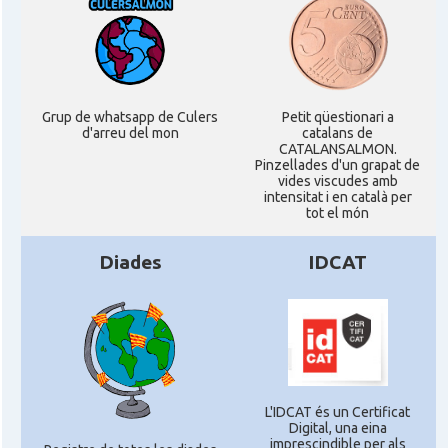
Grup de whatsapp de Culers
Petit qüestionari a
d'arreu del mon
catalans de
CATALANSALMON.
Pinzellades d'un grapat de
vides viscudes amb
intensitat i en català per
tot el món
Diades
IDCAT
L'IDCAT és un Certificat
Digital, una eina
imprescindible per als