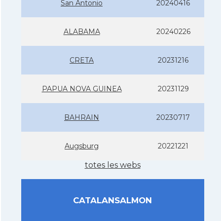
San Antonio
20240416
ALABAMA
20240226
CRETA
20231216
PAPUA NOVA GUINEA
20231129
BAHRAIN
20230717
Augsburg
20221221
totes les webs
CATALANSALMON