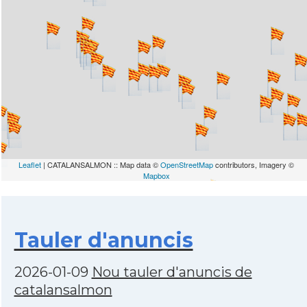
Leaflet
| CATALANSALMON :: Map data ©
OpenStreetMap
contributors, Imagery ©
Mapbox
Tauler d'anuncis
2026-01-09
Nou tauler d'anuncis de
catalansalmon