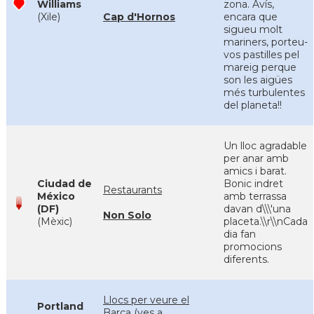
Williams
zona. Avís,
(Xile)
Cap d'Hornos
encara que
sigueu molt
mariners, porteu-
vos pastilles pel
mareig perque
son les aigües
més turbulentes
del planeta!!
Un lloc agradable
per anar amb
amics i barat.
Ciudad de
Bonic indret
Restaurants
México
amb terrassa
(DF)
davan d\\\'una
Non Solo
(Mèxic)
placeta.\\r\\nCada
dia fan
promocions
diferents.
Llocs per veure el
Portland
Barça (ves a