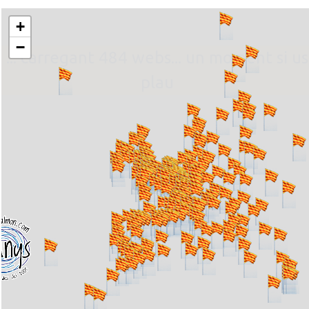
+
−
... carregant 484 webs... un moment si us
plau