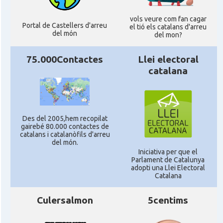
vols veure com fan cagar
Portal de Castellers d'arreu
el tió els catalans d'arreu
del món
del mon?
75.000Contactes
Llei electoral
catalana
Des del 2005,hem recopilat
gairebé 80.000 contactes de
catalans i catalanòfils d'arreu
del món.
Iniciativa per que el
Parlament de Catalunya
adopti una Llei Electoral
Catalana
Culersalmon
5centims