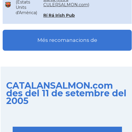
(Estats
CULERSALMON.com)
Units
d'Amèrica)
Rí Rá Irish Pub
Més recomanacions de
CATALANSALMON.com
des del 11 de setembre del
2005