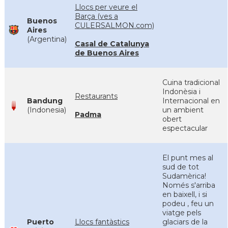
Llocs per veure el
Barça (ves a
Buenos
CULERSALMON.com)
Aires
(Argentina)
Casal de Catalunya
de Buenos Aires
Cuina tradicional
Indonèsia i
Restaurants
Bandung
Internacional en
(Indonesia)
un ambient
Padma
obert
espectacular
El punt mes al
sud de tot
Sudamèrica!
Només s'arriba
en baixell, i si
podeu , feu un
viatge pels
Puerto
Llocs fantàstics
glaciars de la