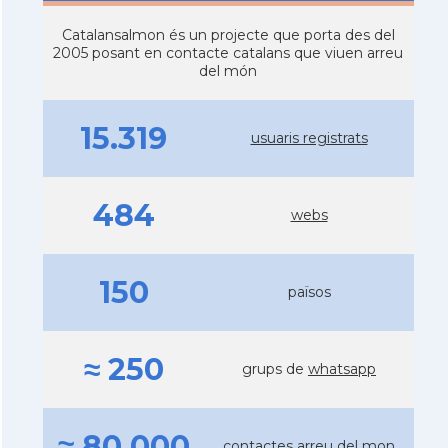
Catalansalmon és un projecte que porta des del
2005 posant en contacte catalans que viuen arreu
del món
15.319
usuaris registrats
484
webs
150
països
≈ 250
grups de
whatsapp
≈ 80.000
contactes arreu del mon