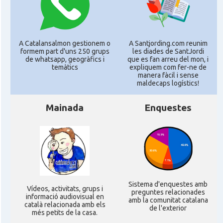
A Catalansalmon gestionem o
A Santjording.com reunim
formem part d'uns 250 grups
les diades de SantJordi
de whatsapp, geogràfics i
que es fan arreu del mon, i
temàtics
expliquem com fer-ne de
manera fàcil i sense
maldecaps logí­stics!
Mainada
Enquestes
Sistema d'enquestes amb
Ví­deos, activitats, grups i
preguntes relacionades
informació audiovisual en
amb la comunitat catalana
català relacionada amb els
de l'exterior
més petits de la casa.