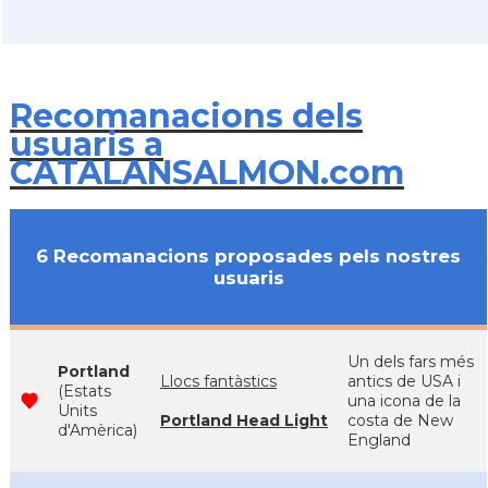
Recomanacions dels
usuaris a
CATALANSALMON.com
6 Recomanacions proposades pels nostres
usuaris
Un dels fars més
Portland
Llocs fantàstics
antics de USA i
(Estats
una icona de la
Units
Portland Head Light
costa de New
d'Amèrica)
England