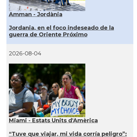
Amman - Jordània
Jordania, en el foco indeseado de la
guerra de Oriente Próximo
2026-08-04
Miami - Estats Units d'Amèrica
“Tuve que viajar, mi vida corría peligro”: