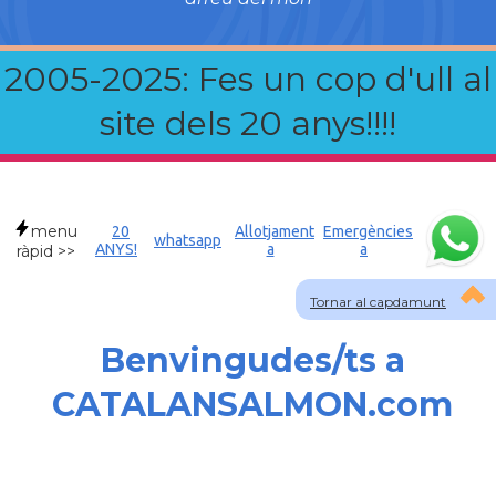
2005-2025: Fes un cop d'ull al
site dels 20 anys!!!!
menu
20
Allotjament
Emergències
whatsapp
ANYS!
a
a
ràpid >>
Tornar al capdamunt
Benvingudes/ts a
CATALANSALMON.com