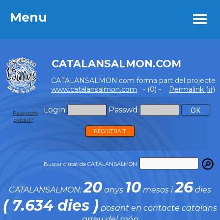
Menu
Menu
CATALANSALMON.COM
CATALANSALMON.com forma part del projecte
www.catalansalmon.com
- (0) -
Permalink (#)
Login
Passwd
Password
perdut?
REGISTRA'T
Buscar ciutat de CATALANSALMON:
20
10
26
CATALANSALMON:
anys
mesos i
dies
( 7.634 dies )
posant en contacte catalans
arreu del món