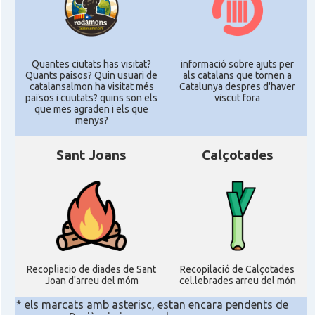
Quantes ciutats has visitat?
informació sobre ajuts per
Quants paisos? Quin usuari de
als catalans que tornen a
catalansalmon ha visitat més
Catalunya despres d'haver
països i cuutats? quins son els
viscut fora
que mes agraden i els que
menys?
Sant Joans
Calçotades
Recopliacio de diades de Sant
Recopilació de Calçotades
Joan d'arreu del móm
cel.lebrades arreu del món
* els marcats amb asterisc, estan encara pendents de