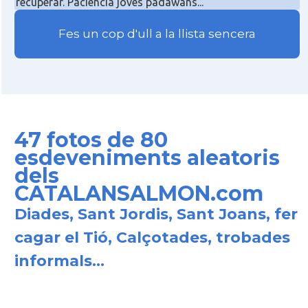
recuperar. Paciència joves padawans...
Fes un cop d'ull a la llista sencera
47 fotos de 80
esdeveniments aleatoris
dels
CATALANSALMON.com
Diades, Sant Jordis, Sant Joans, fer
cagar el Tió, Calçotades, trobades
informals...