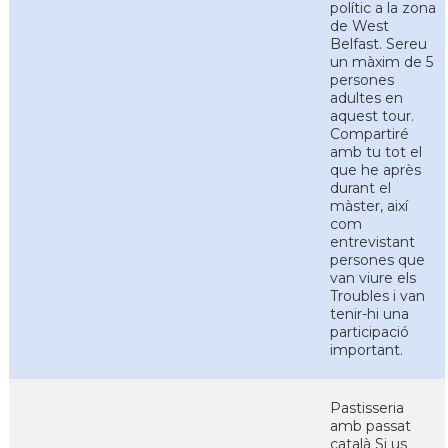
polític a la zona
de West
Belfast. Sereu
un màxim de 5
persones
adultes en
aquest tour.
Compartiré
amb tu tot el
que he après
durant el
màster, així
com
entrevistant
persones que
van viure els
Troubles i van
tenir-hi una
participació
important.
Pastisseria
amb passat
català Si us