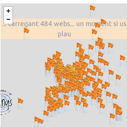
+
−
... carregant 484 webs... un moment si us
plau