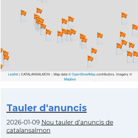
Leaflet
| CATALANSALMON :: Map data ©
OpenStreetMap
contributors, Imagery ©
Mapbox
Tauler d'anuncis
2026-01-09
Nou tauler d'anuncis de
catalansalmon