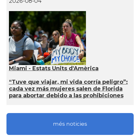
2026-08-04
Miami - Estats Units d'Amèrica
“Tuve que viajar, mi vida corría peligro”:
cada vez más mujeres salen de Florida
para abortar debido a las prohibiciones
més noticies