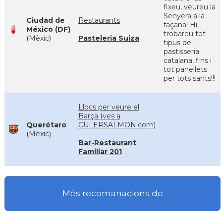
fixeu, veureu la
Senyera a la
Ciudad de
Restaurants
façana! Hi
México (DF)
trobareu tot
(Mèxic)
Pasteleria Suiza
tipus de
pastisseria
catalana, fins i
tot panellets
per tots sants!!!
Llocs per veure el
Barça (ves a
Querétaro
CULERSALMON.com)
(Mèxic)
Bar-Restaurant
Familiar 201
Més recomanacions de