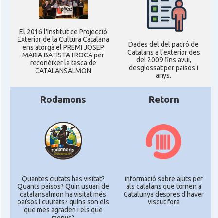
El 2016 l'Institut de Projecció
Exterior de la Cultura Catalana
Dades del del padró de
ens atorgà el PREMI JOSEP
Catalans a l'exterior des
MARIA BATISTA I ROCA per
del 2009 fins avui,
reconéixer la tasca de
desglossat per paisos i
CATALANSALMON
anys.
Rodamons
Retorn
Quantes ciutats has visitat?
informació sobre ajuts per
Quants paisos? Quin usuari de
als catalans que tornen a
catalansalmon ha visitat més
Catalunya despres d'haver
països i cuutats? quins son els
viscut fora
que mes agraden i els que
menys?