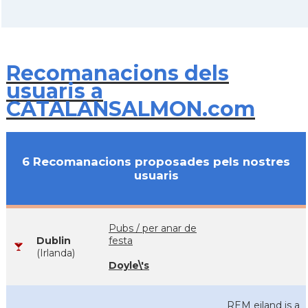
Recomanacions dels
usuaris a
CATALANSALMON.com
6 Recomanacions proposades pels nostres
usuaris
Pubs / per anar de
Dublin
festa
(Irlanda)
Doyle\'s
REM eiland is a