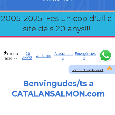
2005-2025: Fes un cop d'ull al
site dels 20 anys!!!!
menu
20
Allotjament
Emergències
whatsapp
ANYS!
a
a
ràpid >>
Tornar al capdamunt
Benvingudes/ts a
CATALANSALMON.com