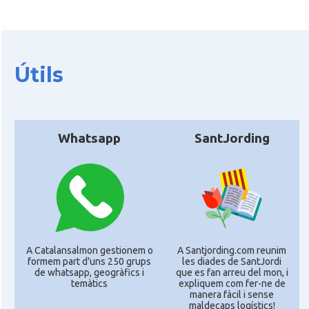
Útils
Whatsapp
SantJording
A Catalansalmon gestionem o
A Santjording.com reunim
formem part d'uns 250 grups
les diades de SantJordi
de whatsapp, geogràfics i
que es fan arreu del mon, i
temàtics
expliquem com fer-ne de
manera fàcil i sense
maldecaps logí­stics!