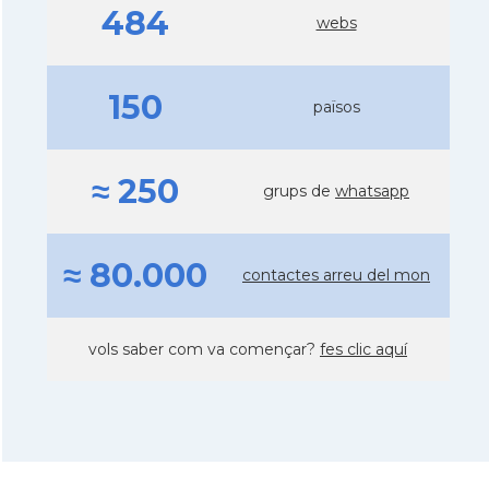
484
webs
150
països
≈ 250
grups de
whatsapp
≈ 80.000
contactes arreu del mon
vols saber com va començar?
fes clic aquí