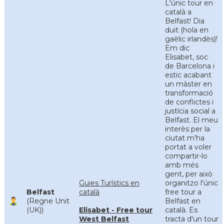
L'únic tour en
català a
Belfast! Dia
duit (hola en
gaèlic irlandès)!
Em dic
Elisabet, soc
de Barcelona i
estic acabant
un màster en
transformació
de conflictes i
justícia social a
Belfast. El meu
interès per la
ciutat m'ha
portat a voler
compartir-lo
amb més
gent, per això
Guies Turístics en
organitzo l'únic
Belfast
català
free tour a
(Regne Unit
Belfast en
(UK))
Elisabet - Free tour
català. Es
West Belfast
tracta d'un tour