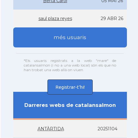
Berta Carol
05 MAI 26
saul plaza reyes
29 ABR 26
més usuaris
*Els usuaris registrats a la web "mare" de
catalansalmon (i no a una web local) són els que no
han trobat una web allà on viuen
Registrar-t'hi!
Darreres webs de catalansalmon
ANTÀRTIDA
20251104