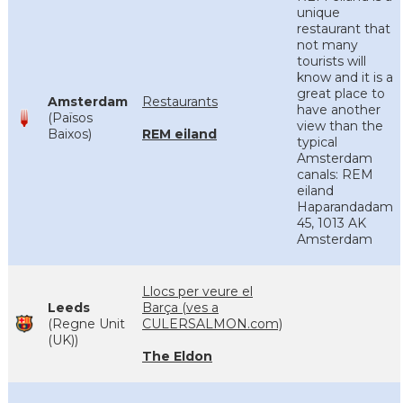
unique
restaurant that
not many
tourists will
know and it is a
great place to
Amsterdam
Restaurants
have another
(Països
view than the
Baixos)
REM eiland
typical
Amsterdam
canals: REM
eiland
Haparandadam
45, 1013 AK
Amsterdam
Llocs per veure el
Leeds
Barça (ves a
(Regne Unit
CULERSALMON.com)
(UK))
The Eldon