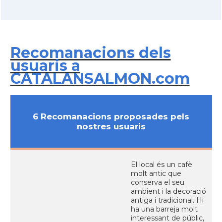
Recomanacions dels
usuaris a
CATALANSALMON.com
6 Recomanacions proposades pels
nostres usuaris
El local és un cafè
molt antic que
conserva el seu
ambient i la decoració
antiga i tradicional. Hi
ha una barreja molt
interessant de públic,