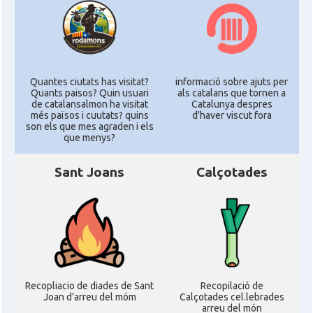
Quantes ciutats has visitat?
informació sobre ajuts per
Quants paisos? Quin usuari
als catalans que tornen a
de catalansalmon ha visitat
Catalunya despres
més països i cuutats? quins
d'haver viscut fora
son els que mes agraden i els
que menys?
Sant Joans
Calçotades
Recopliacio de diades de Sant
Recopilació de
Joan d'arreu del móm
Calçotades cel.lebrades
arreu del món