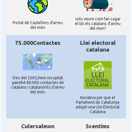
vols veure com fan cagar
Portal de Castellers d'arreu
el tió els catalans d'arreu
del món
del mon?
75.000Contactes
Llei electoral
catalana
Des del 2005,hem recopilat
gairebé 80.000 contactes de
catalans i catalanòfils d'arreu
del món.
Iniciativa per que el
Parlament de Catalunya
adopti una Llei Electoral
Catalana
Culersalmon
5centims