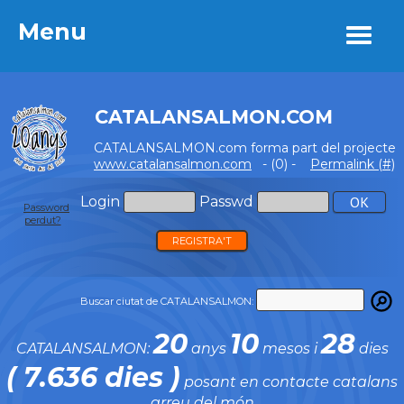
Menu
Menu
CATALANSALMON.COM
CATALANSALMON.com forma part del projecte
www.catalansalmon.com
- (0) -
Permalink (#)
Login
Passwd
Password
perdut?
REGISTRA'T
Buscar ciutat de CATALANSALMON:
20
10
28
CATALANSALMON:
anys
mesos i
dies
( 7.636 dies )
posant en contacte catalans
arreu del món