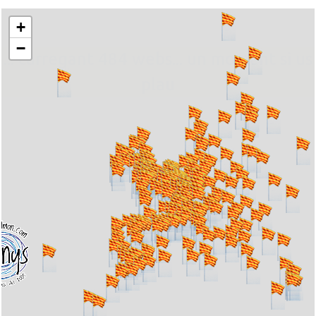
+
−
... carregant 484 webs... un moment si us
plau