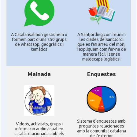
A Catalansalmon gestionem o
A Santjording.com reunim
formem part d'uns 250 grups
les diades de SantJordi
de whatsapp, geogràfics i
que es fan arreu del mon,
temàtics
i expliquem com fer-ne de
manera fàcil i sense
maldecaps logí­stics!
Mainada
Enquestes
Sistema d'enquestes amb
Ví­deos, activitats, grups i
preguntes relacionades
informació audiovisual en
amb la comunitat catalana
català relacionada amb els
de l'exterior