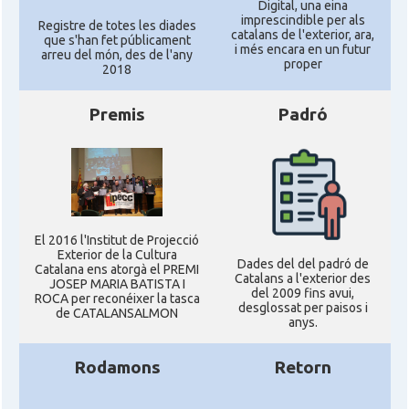
Digital, una eina
imprescindible per als
Registre de totes les diades
catalans de l'exterior, ara,
que s'han fet públicament
i més encara en un futur
arreu del món, des de l'any
proper
2018
Premis
Padró
El 2016 l'Institut de Projecció
Exterior de la Cultura
Dades del del padró de
Catalana ens atorgà el PREMI
Catalans a l'exterior des
JOSEP MARIA BATISTA I
del 2009 fins avui,
ROCA per reconéixer la tasca
desglossat per paisos i
de CATALANSALMON
anys.
Rodamons
Retorn