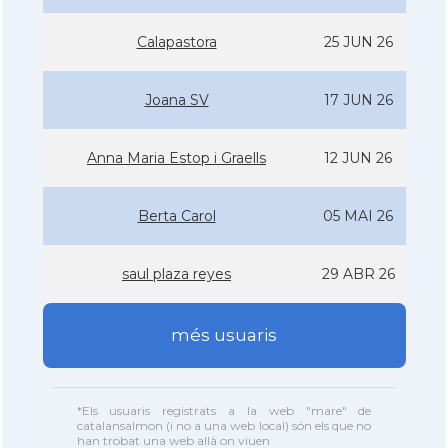
Calapastora
25 JUN 26
Joana SV
17 JUN 26
Anna Maria Estop i Graells
12 JUN 26
Berta Carol
05 MAI 26
saul plaza reyes
29 ABR 26
més usuaris
*Els usuaris registrats a la web "mare" de
catalansalmon (i no a una web local) són els que no
han trobat una web allà on viuen