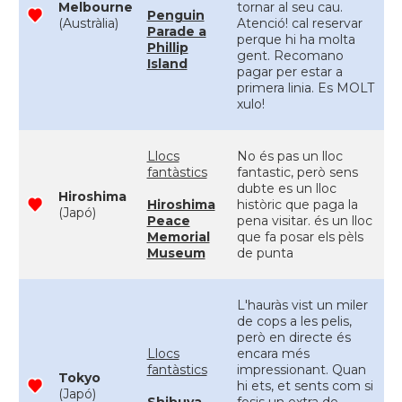
Melbourne
tornar al seu cau.
Penguin
(Austràlia)
Atenció! cal reservar
Parade a
perque hi ha molta
Phillip
gent. Recomano
Island
pagar per estar a
primera linia. Es MOLT
xulo!
Llocs
No és pas un lloc
fantàstics
fantastic, però sens
dubte es un lloc
Hiroshima
Hiroshima
històric que paga la
(Japó)
Peace
pena visitar. és un lloc
Memorial
que fa posar els pèls
Museum
de punta
L'hauràs vist un miler
de cops a les pelis,
però en directe és
Llocs
encara més
fantàstics
impressionant. Quan
Tokyo
hi ets, et sents com si
(Japó)