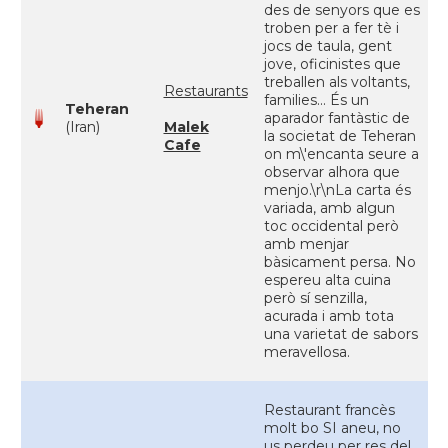
des de senyors que es
troben per a fer tè i
jocs de taula, gent
jove, oficinistes que
treballen als voltants,
Restaurants
families... És un
Teheran
aparador fantàstic de
(Iran)
Malek
la societat de Teheran
Cafe
on m\'encanta seure a
observar alhora que
menjo.\r\nLa carta és
variada, amb algun
toc occidental però
amb menjar
bàsicament persa. No
espereu alta cuina
però sí senzilla,
acurada i amb tota
una varietat de sabors
meravellosa.
Restaurant francès
molt bo SI aneu, no
us perdeu per res del