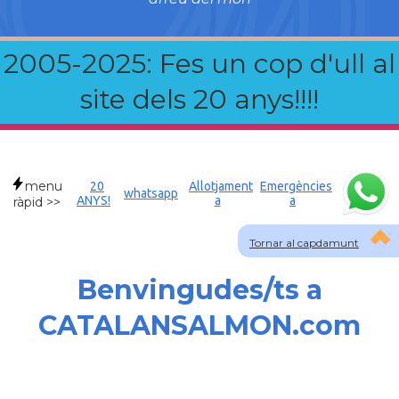
2005-2025: Fes un cop d'ull al
site dels 20 anys!!!!
menu
20
Allotjament
Emergències
whatsapp
ANYS!
a
a
ràpid >>
Tornar al capdamunt
Benvingudes/ts a
CATALANSALMON.com