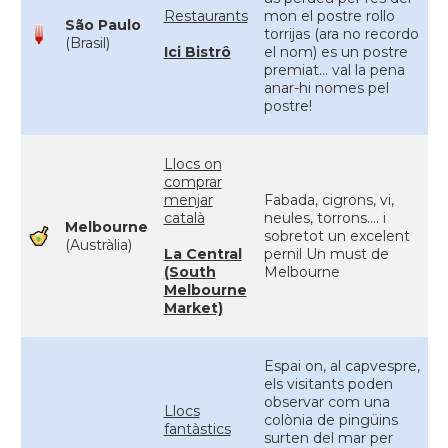
Restaurants
mon el postre rollo
São Paulo
torrijas (ara no recordo
(Brasil)
Ici Bistrô
el nom) es un postre
premiat... val la pena
anar-hi nomes pel
postre!
Llocs on
comprar
menjar
Fabada, cigrons, vi,
català
neules, torrons.... i
Melbourne
sobretot un excelent
(Austràlia)
La Central
pernil Un must de
(South
Melbourne
Melbourne
Market)
Espai on, al capvespre,
els visitants poden
observar com una
Llocs
colònia de pingüins
fantàstics
surten del mar per