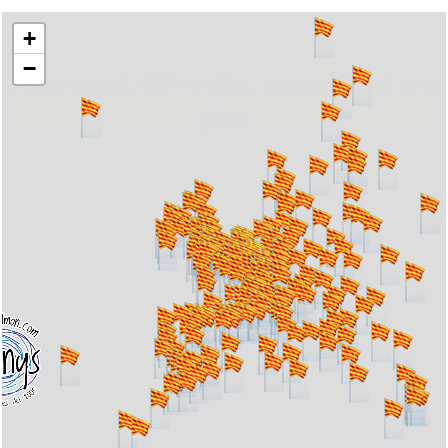
+
−
... carregant 484 webs... un moment si us
plau