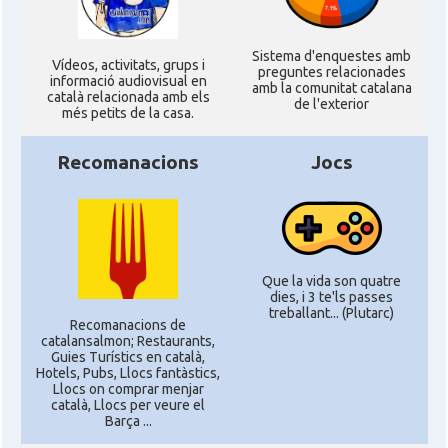
Sistema d'enquestes amb
Ví­deos, activitats, grups i
preguntes relacionades
informació audiovisual en
amb la comunitat catalana
català relacionada amb els
de l'exterior
més petits de la casa.
Recomanacions
Jocs
Que la vida son quatre
dies, i 3 te'ls passes
treballant... (Plutarc)
Recomanacions de
catalansalmon; Restaurants,
Guies Turístics en català,
Hotels, Pubs, Llocs fantàstics,
Llocs on comprar menjar
català, Llocs per veure el
Barça ...