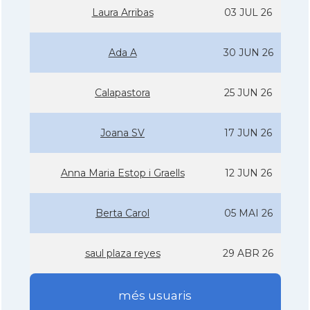
Laura Arribas
03 JUL 26
Ada A
30 JUN 26
Calapastora
25 JUN 26
Joana SV
17 JUN 26
Anna Maria Estop i Graells
12 JUN 26
Berta Carol
05 MAI 26
saul plaza reyes
29 ABR 26
més usuaris