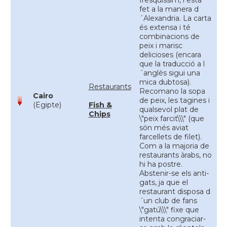
fresquissim, i està
fet a la manera d
´Alexandria. La carta
és extensa i té
combinacions de
peix i marisc
delicioses (encara
que la traducció a l
´anglès sigui una
mica dubtosa).
Restaurants
Recomano la sopa
Cairo
de peix, les tagines i
(Egipte)
Fish &
qualsevol plat de
Chips
\"peix farcit\\\" (que
són més aviat
farcellets de filet).
Com a la majoria de
restaurants àrabs, no
hi ha postre.
Abstenir-se els anti-
gats, ja que el
restaurant disposa d
´un club de fans
\"gatú\\\" fixe que
intenta congraciar-