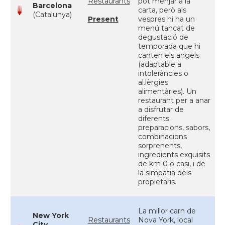
Restaurants
pot menjar a la
Barcelona
carta, però als
(Catalunya)
Present
vespres hi ha un
menú tancat de
degustació de
temporada que hi
canten els angels
(adaptable a
intoleràncies o
al.lèrgies
alimentàries). Un
restaurant per a anar
a disfrutar de
diferents
preparacions, sabors,
combinacions
sorprenents,
ingredients exquisits
de km 0 o casi, i de
la simpatia dels
propietaris.
La millor carn de
New York
Restaurants
Nova York, local
City