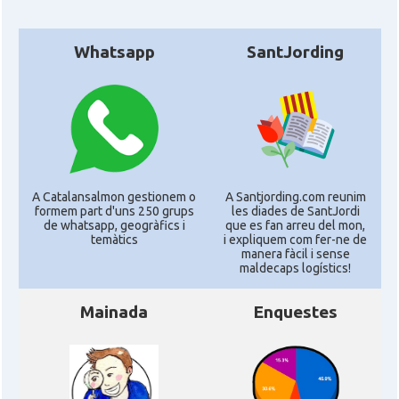
Whatsapp
SantJording
A Catalansalmon gestionem o
A Santjording.com reunim
formem part d'uns 250 grups
les diades de SantJordi
de whatsapp, geogràfics i
que es fan arreu del mon,
temàtics
i expliquem com fer-ne de
manera fàcil i sense
maldecaps logí­stics!
Mainada
Enquestes