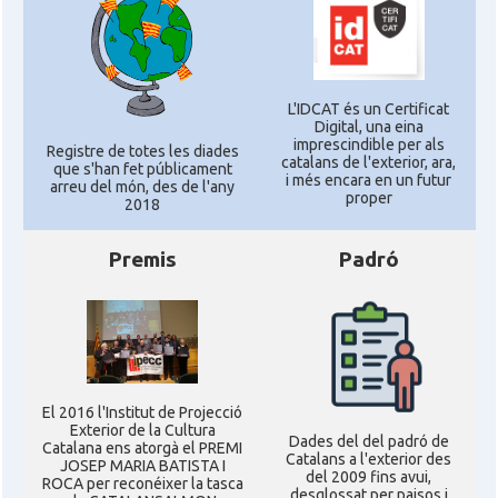
L'IDCAT és un Certificat
Digital, una eina
imprescindible per als
Registre de totes les diades
catalans de l'exterior, ara,
que s'han fet públicament
i més encara en un futur
arreu del món, des de l'any
proper
2018
Premis
Padró
El 2016 l'Institut de Projecció
Exterior de la Cultura
Dades del del padró de
Catalana ens atorgà el PREMI
Catalans a l'exterior des
JOSEP MARIA BATISTA I
del 2009 fins avui,
ROCA per reconéixer la tasca
desglossat per paisos i