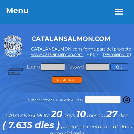
Menu
Menu
CATALANSALMON.COM
CATALANSALMON.com forma part del projecte
www.catalansalmon.com
- (0) -
Permalink (#)
Login
Passwd
Password
perdut?
REGISTRA'T
Buscar ciutat de CATALANSALMON:
20
10
27
CATALANSALMON:
anys
mesos i
dies
( 7.635 dies )
posant en contacte catalans
arreu del món