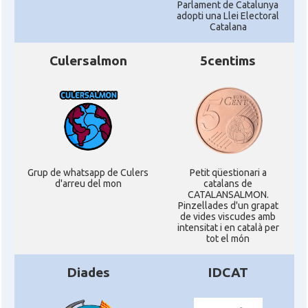
Parlament de Catalunya
adopti una Llei Electoral
Catalana
Culersalmon
5centims
Grup de whatsapp de Culers
Petit qüestionari a
d'arreu del mon
catalans de
CATALANSALMON.
Pinzellades d'un grapat
de vides viscudes amb
intensitat i en català per
tot el món
Diades
IDCAT