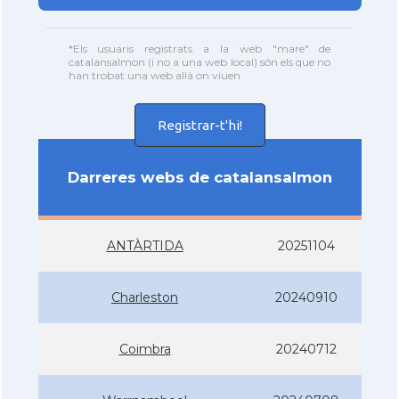
*Els usuaris registrats a la web "mare" de
catalansalmon (i no a una web local) són els que no
han trobat una web allà on viuen
Registrar-t'hi!
Darreres webs de catalansalmon
ANTÀRTIDA
20251104
Charleston
20240910
Coimbra
20240712