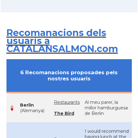
Recomanacions dels
usuaris a
CATALANSALMON.com
6 Recomanacions proposades pels
nostres usuaris
Restaurants
Al meu parer, la
Berlin
millor hamburguesa
(Alemanya)
The Bird
de Berlin
I would recommend
having lunch at the