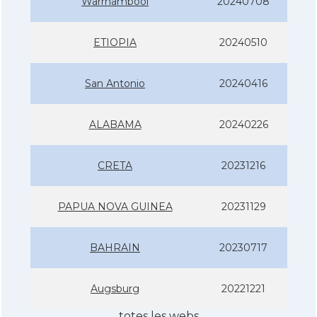
Warrnambool
20240708
ETIOPIA
20240510
San Antonio
20240416
ALABAMA
20240226
CRETA
20231216
PAPUA NOVA GUINEA
20231129
BAHRAIN
20230717
Augsburg
20221221
totes les webs