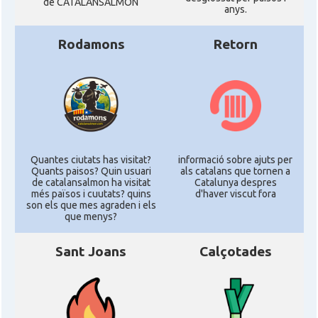
de CATALANSALMON
anys.
Rodamons
Retorn
Quantes ciutats has visitat?
informació sobre ajuts per
Quants paisos? Quin usuari
als catalans que tornen a
de catalansalmon ha visitat
Catalunya despres
més països i cuutats? quins
d'haver viscut fora
son els que mes agraden i els
que menys?
Sant Joans
Calçotades