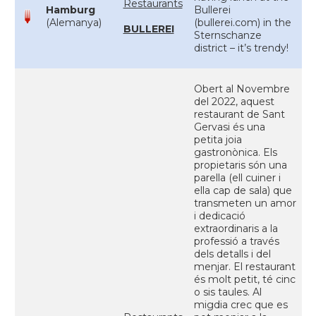
Restaurants
Hamburg
Bullerei
(Alemanya)
(bullerei.com) in the
BULLEREI
Sternschanze
district – it’s trendy!
Obert al Novembre
del 2022, aquest
restaurant de Sant
Gervasi és una
petita joia
gastronònica. Els
propietaris són una
parella (ell cuiner i
ella cap de sala) que
transmeten un amor
i dedicació
extraordinaris a la
professió a través
dels detalls i del
menjar. El restaurant
és molt petit, té cinc
o sis taules. Al
migdia crec que es