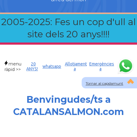
2005-2025: Fes un cop d'ull al
site dels 20 anys!!!!
menu
20
Allotjament
Emergències
whatsapp
ANYS!
a
a
ràpid >>
Tornar al capdamunt
Benvingudes/ts a
CATALANSALMON.com