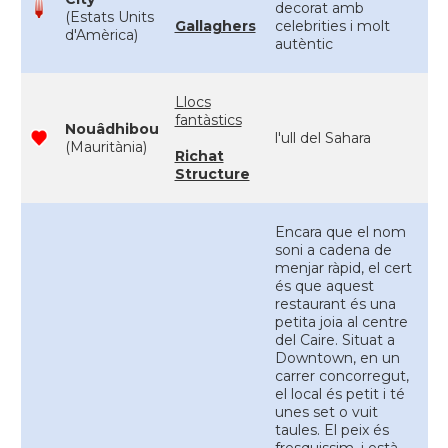
decorat amb
(Estats Units
Gallaghers
celebrities i molt
d'Amèrica)
autèntic
Llocs
fantàstics
Nouâdhibou
l'ull del Sahara
(Mauritània)
Richat
Structure
Encara que el nom
soni a cadena de
menjar ràpid, el cert
és que aquest
restaurant és una
petita joia al centre
del Caire. Situat a
Downtown, en un
carrer concorregut,
el local és petit i té
unes set o vuit
taules. El peix és