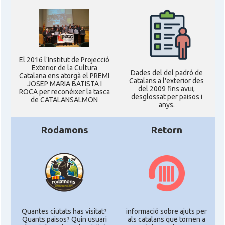
El 2016 l'Institut de Projecció
Exterior de la Cultura
Dades del del padró de
Catalana ens atorgà el PREMI
Catalans a l'exterior des
JOSEP MARIA BATISTA I
del 2009 fins avui,
ROCA per reconéixer la tasca
desglossat per paisos i
de CATALANSALMON
anys.
Rodamons
Retorn
Quantes ciutats has visitat?
informació sobre ajuts per
Quants paisos? Quin usuari
als catalans que tornen a