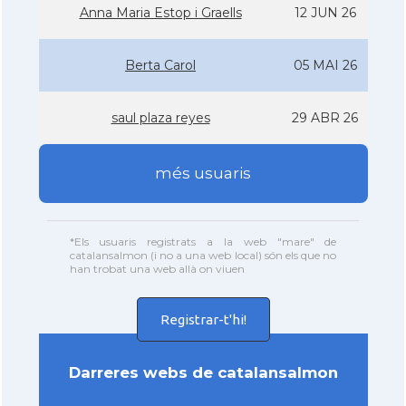
Anna Maria Estop i Graells
12 JUN 26
Berta Carol
05 MAI 26
saul plaza reyes
29 ABR 26
més usuaris
*Els usuaris registrats a la web "mare" de
catalansalmon (i no a una web local) són els que no
han trobat una web allà on viuen
Registrar-t'hi!
Darreres webs de catalansalmon