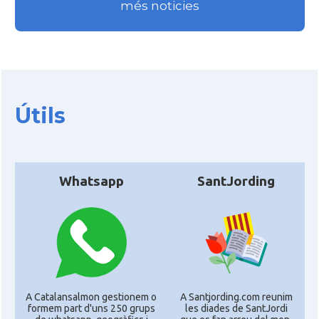
més noticies
Útils
Whatsapp
SantJording
A Catalansalmon gestionem o
A Santjording.com reunim
formem part d'uns 250 grups
les diades de SantJordi