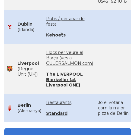
0545 192 1018
Pubs / per anar de
Dublin
festa
(Irlanda)
Kehoe\'s
Llocs per veure el
Barça (ves a
Liverpool
CULERSALMON.com)
(Regne
Unit (UK))
The LIVERPOOL
Bierkeller (at
Liverpool ONE)
Restaurants
Jo el votaria
Berlin
com la millor
(Alemanya)
Standard
pizza de Berlin