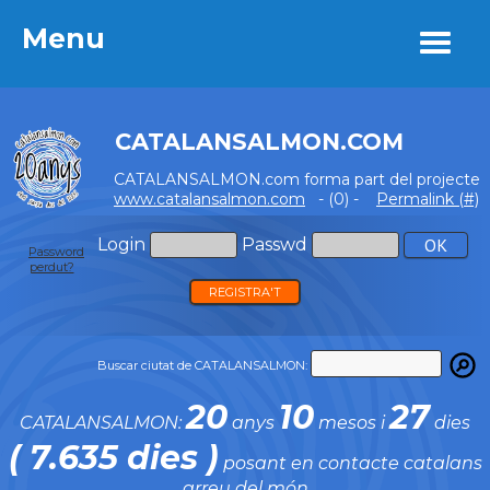
Menu
Menu
CATALANSALMON.COM
CATALANSALMON.com forma part del projecte
www.catalansalmon.com
- (0) -
Permalink (#)
Login
Passwd
Password
perdut?
REGISTRA'T
Buscar ciutat de CATALANSALMON:
20
10
27
CATALANSALMON:
anys
mesos i
dies
( 7.635 dies )
posant en contacte catalans
arreu del món