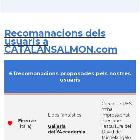
Recomanacions dels
usuaris a
CATALANSALMON.com
6 Recomanacions proposades pels nostres
usuaris
Crec que RES
m'ha
Llocs fantàstics
impressionat
Firenze
més que
(Itàlia)
Galleria
l'escultura del
dell\'Accademia
David de
Michelangelo