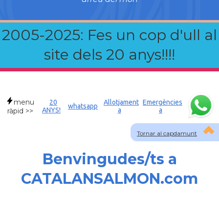
2005-2025: Fes un cop d'ull al
site dels 20 anys!!!!
menu
20
Allotjament
Emergències
whatsapp
ANYS!
a
a
ràpid >>
Tornar al capdamunt
Benvingudes/ts a
CATALANSALMON.com