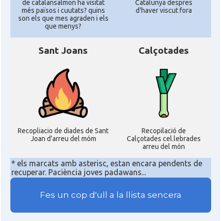
de catalansalmon ha visitat
Catalunya despres
més països i cuutats? quins
d'haver viscut fora
son els que mes agraden i els
que menys?
Sant Joans
Calçotades
Recopliacio de diades de Sant
Recopilació de
Joan d'arreu del móm
Calçotades cel.lebrades
arreu del món
* els marcats amb asterisc, estan encara pendents de
recuperar. Paciència joves padawans...
Fes un cop d'ull a la llista sencera