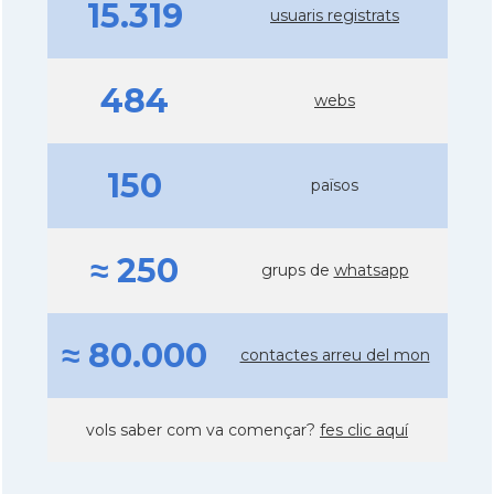
15.319
usuaris registrats
484
webs
150
països
≈ 250
grups de
whatsapp
≈ 80.000
contactes arreu del mon
vols saber com va començar?
fes clic aquí