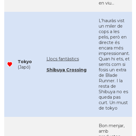
en viu...
L'hauràs vist
un miler de
cops a les
pelis, però en
directe és
encara més
impressionant.
Llocs fantàstics
Quan hi ets, et
Tokyo
sents com si
(Japó)
Shibuya Crossing
fosis un extra
de Blade
Runner. I la
resta de
Shibuya no es
queda pas
curt. Un must
de tokyo
Bon menjar,
amb