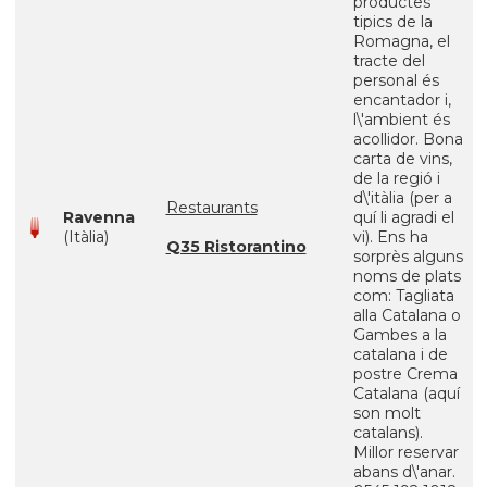
productes
tipics de la
Romagna, el
tracte del
personal és
encantador i,
l\'ambient és
acollidor. Bona
carta de vins,
de la regió i
d\'itàlia (per a
Restaurants
Ravenna
quí li agradi el
(Itàlia)
vi). Ens ha
Q35 Ristorantino
sorprès alguns
noms de plats
com: Tagliata
alla Catalana o
Gambes a la
catalana i de
postre Crema
Catalana (aquí
son molt
catalans).
Millor reservar
abans d\'anar.