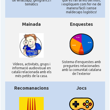
de whatsapp, geogràfics i
que es fan arreu del mon,
temàtics
i expliquem com fer-ne de
manera fàcil i sense
maldecaps logí­stics!
Mainada
Enquestes
Sistema d'enquestes amb
Ví­deos, activitats, grups i
preguntes relacionades
informació audiovisual en
amb la comunitat catalana
català relacionada amb els
de l'exterior
més petits de la casa.
Recomanacions
Jocs