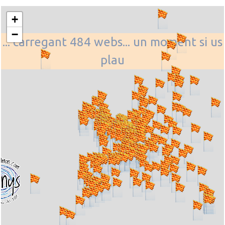
+
−
... carregant 484 webs... un moment si us
plau