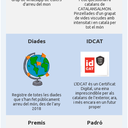
d'arreu del mon
catalans de
CATALANSALMON.
Pinzellades d'un grapat
de vides viscudes amb
intensitat i en català per
tot el món
Diades
IDCAT
L'IDCAT és un Certificat
Digital, una eina
imprescindible per als
Registre de totes les diades
catalans de l'exterior, ara,
que s'han fet públicament
i més encara en un futur
arreu del món, des de l'any
proper
2018
Premis
Padró