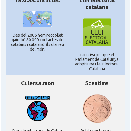
75.000Contactes
Llei electoral
catalana
Des del 2005,hem recopilat
gairebé 80.000 contactes de
catalans i catalanòfils d'arreu
del món.
Iniciativa per que el
Parlament de Catalunya
adopti una Llei Electoral
Catalana
Culersalmon
5centims
Grup de whatsapp de Culers
Petit qüestionari a