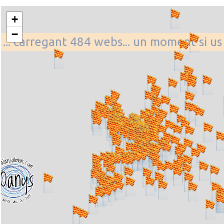
+
−
... carregant 484 webs... un moment si us