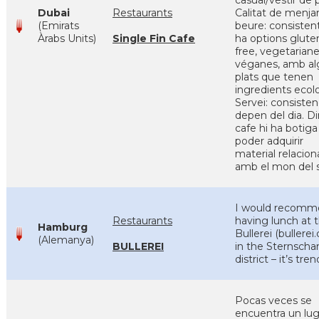
casual/vestir de p
Dubai
Restaurants
Calitat de menjar
(Emirats
beure: consistent
Àrabs Units)
Single Fin Cafe
ha options glute
free, vegetariane
véganes, amb al
plats que tenen
ingredients ecolo
Servei: consisten
depen del dia. Di
cafe hi ha botiga
poder adquirir
material relacion
amb el mon del s
I would recomm
Restaurants
having lunch at 
Hamburg
Bullerei (bullerei
(Alemanya)
BULLEREI
in the Sternscha
district – it’s tren
Pocas veces se
encuentra un lug