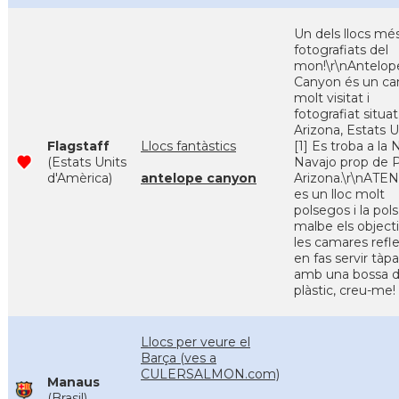
Un dels llocs mé
fotografiats del
mon!\r\nAntelop
Canyon és un ca
molt visitat i
fotografiat situat
Arizona, Estats U
Flagstaff
Llocs fantàstics
[1] Es troba a la 
(Estats Units
Navajo prop de 
d'Amèrica)
antelope canyon
Arizona.\r\nATE
es un lloc molt
polsegos i la pols
malbe els object
les camares refle
en fas servir tàpa
amb una bossa 
plàstic, creu-me!
Llocs per veure el
Barça (ves a
CULERSALMON.com)
Manaus
(Brasil)