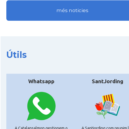
més noticies
Útils
Whatsapp
SantJording
A Catalansalmon gestionem o
A Santjording.com reunim 