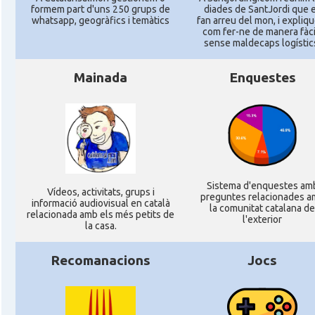
formem part d'uns 250 grups de
diades de SantJordi que 
whatsapp, geogràfics i temàtics
fan arreu del mon, i expliq
com fer-ne de manera fàcil
sense maldecaps logí­stic
Mainada
Enquestes
Sistema d'enquestes am
Ví­deos, activitats, grups i
preguntes relacionades a
informació audiovisual en català
la comunitat catalana de
relacionada amb els més petits de
l'exterior
la casa.
Recomanacions
Jocs