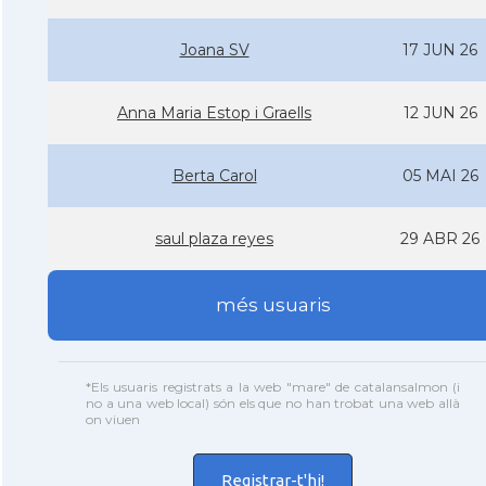
Joana SV
17 JUN 26
Anna Maria Estop i Graells
12 JUN 26
Berta Carol
05 MAI 26
saul plaza reyes
29 ABR 26
més usuaris
*Els usuaris registrats a la web "mare" de catalansalmon (i
no a una web local) són els que no han trobat una web allà
on viuen
Registrar-t'hi!