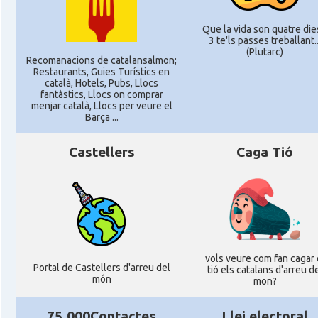
Que la vida son quatre dies
3 te'ls passes treballant..
(Plutarc)
Recomanacions de catalansalmon;
Restaurants, Guies Turístics en
català, Hotels, Pubs, Llocs
fantàstics, Llocs on comprar
menjar català, Llocs per veure el
Barça ...
Castellers
Caga Tió
vols veure com fan cagar 
Portal de Castellers d'arreu del
tió els catalans d'arreu d
món
mon?
75.000Contactes
Llei electoral