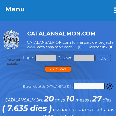
Menu
Menu
CATALANSALMON.COM
CATALANSALMON.com forma part del projecte
www.catalansalmon.com
- (0) -
Permalink (#)
Login
Passwd
Password
perdut?
REGISTRA'T
Buscar ciutat de CATALANSALMON:
20
10
27
CATALANSALMON:
anys
mesos i
dies
( 7.635 dies )
posant en contacte catalans
arreu del món