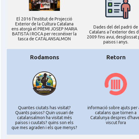
El 2016 l'Institut de Projecció
Exterior de la Cultura Catalana
Dades del del padró de
ens atorgà el PREMI JOSEP MARIA
Catalans a l'exterior des d
BATISTA I ROCA per reconéixer la
2009 fins avui, desglossat 
tasca de CATALANSALMON
paisos i anys.
Rodamons
Retorn
Quantes ciutats has visitat?
informació sobre ajuts per 
Quants paisos? Quin usuari de
catalans que tornen a
catalansalmon ha visitat més
Catalunya despres d'hav
països i cuutats? quins son els
viscut fora
que mes agraden i els que menys?