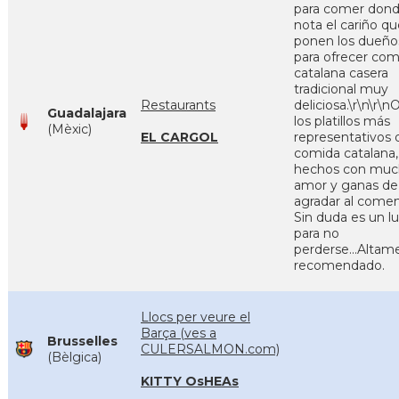
para comer dond
nota el cariño qu
ponen los dueño
para ofrecer com
catalana casera
tradicional muy
Restaurants
deliciosa.\r\n\r\n
Guadalajara
los platillos más
(Mèxic)
EL CARGOL
representativos 
comida catalana,
hechos con mu
amor y ganas de
agradar al comen
Sin duda es un l
para no
perderse...Altam
recomendado.
Llocs per veure el
Barça (ves a
Brusselles
CULERSALMON.com)
(Bèlgica)
KITTY OsHEAs