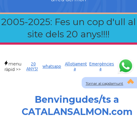
2005-2025: Fes un cop d'ull al
site dels 20 anys!!!!
menu
20
Allotjament
Emergències
whatsapp
ANYS!
a
a
ràpid >>
Tornar al capdamunt
Benvingudes/ts a
CATALANSALMON.com