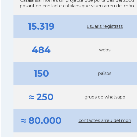
Catalansalmon és un projecte que porta des del 2005
posant en contacte catalans que viuen arreu del món
15.319
usuaris registrats
484
webs
150
països
≈ 250
grups de
whatsapp
≈ 80.000
contactes arreu del mon