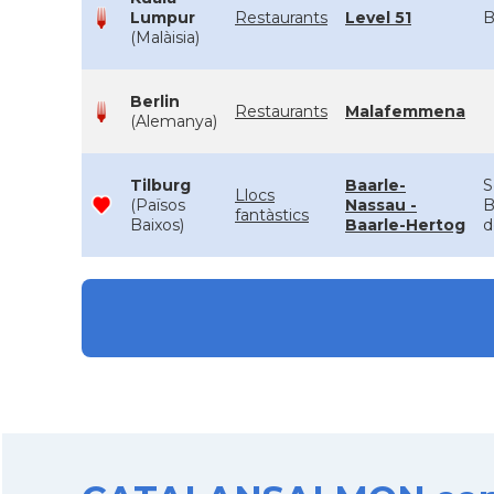
Lumpur
Restaurants
Level 51
B
(Malàisia)
Berlin
Restaurants
Malafemmena
(Alemanya)
Tilburg
Baarle-
S
Llocs
(Països
Nassau -
B
fantàstics
Baixos)
Baarle-Hertog
d