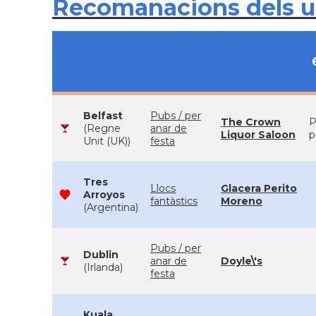
Recomanacions dels 
Belfast
Pubs / per
The Crown
P
(Regne
anar de
Liquor Saloon
p
Unit (UK))
festa
Tres
Llocs
Glacera Perito
Arroyos
fantàstics
Moreno
(Argentina)
Pubs / per
Dublin
anar de
Doyle\'s
(Irlanda)
festa
Kuala