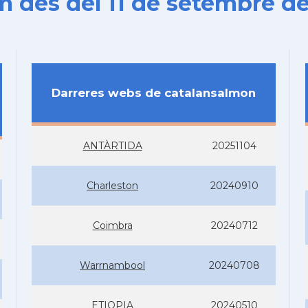
es del 11 de setembre de
Darreres webs de catalansalmon
ANTÀRTIDA
20251104
Charleston
20240910
Coimbra
20240712
Warrnambool
20240708
ETIOPIA
20240510