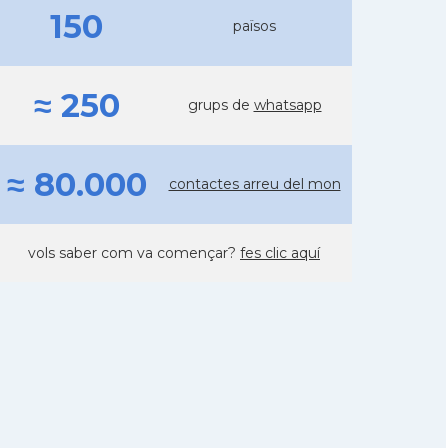
150
països
≈ 250
grups de
whatsapp
≈ 80.000
contactes arreu del mon
vols saber com va començar?
fes clic aquí