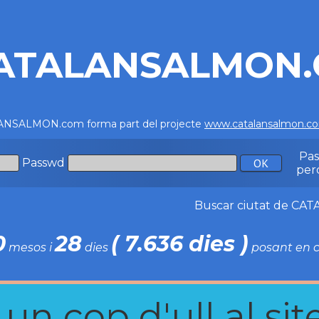
ATALANSALMON
NSALMON.com forma part del projecte
www.catalansalmon.c
Pa
Passwd
per
Buscar ciutat de C
0
28
( 7.636 dies )
mesos i
dies
posant en c
n cop d'ull al site