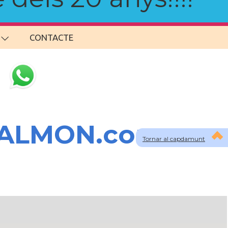
CONTACTE
SALMON.com
Tornar al capdamunt