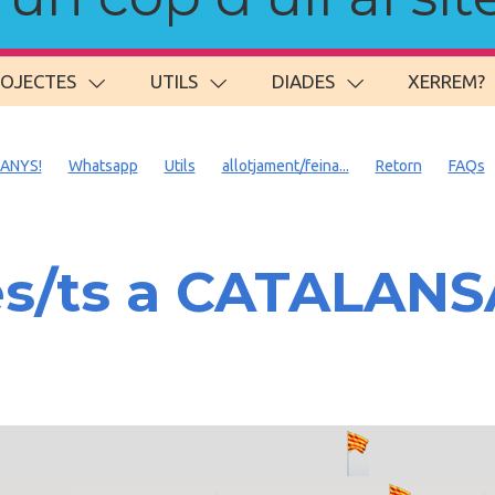
ROJECTES
UTILS
DIADES
XERREM?
 ANYS!
Whatsapp
Utils
allotjament/feina...
Retorn
FAQs
es/ts a CATALAN