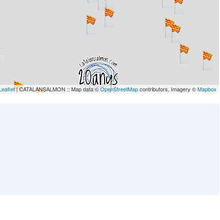
Leaflet
| CATALANSALMON :: Map data ©
OpenStreetMap
contributors, Imagery ©
Mapbox