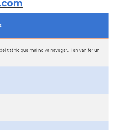
.com
s
l titànic que mai no va navegar... i en van fer un