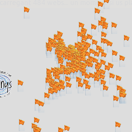
. carregant 484 webs... un moment si us p