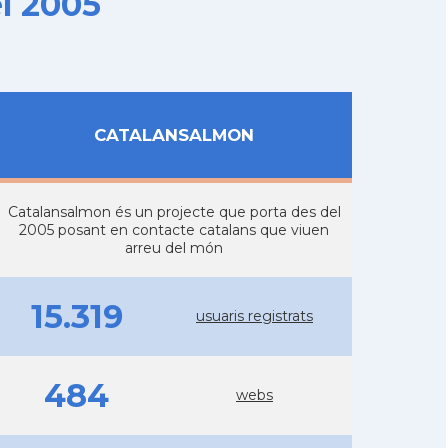
l 2005
CATALANSALMON
Catalansalmon és un projecte que porta des del
2005 posant en contacte catalans que viuen
arreu del món
15.319
usuaris registrats
484
webs