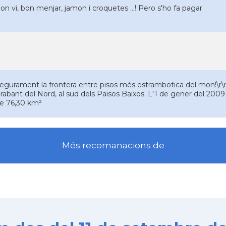
on vi, bon menjar, jamon i croquetes ...! Pero s'ho fa pagar
egurament la frontera entre pisos més estrambotica del mon!\r\n
rabant del Nord, al sud dels Països Baixos. L'1 de gener del 2009 
e 76,30 km²
Més recomanacions de