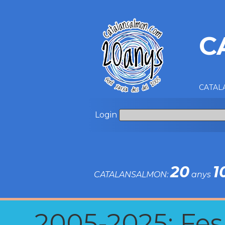
C
CATALA
Login
20
1
CATALANSALMON:
anys
2005-2025: Fes u