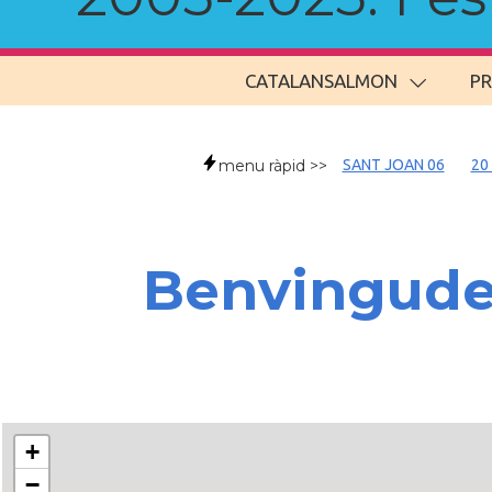
CATALANSALMON
P
menu ràpid >>
SANT JOAN 06
20
Benvingud
+
−