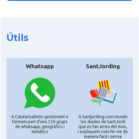
Útils
Whatsapp
SantJording
A Catalansalmon gestionem o
A Santjording.com reunim
formem part d'uns 250 grups
les diades de SantJordi
de whatsapp, geogràfics i
que es fan arreu del mon,
temàtics
i expliquem com fer-ne de
manera fàcil i sense