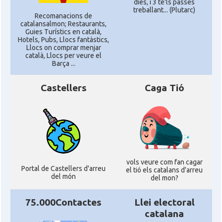
dies, i 3 te'ls passes
treballant... (Plutarc)
Recomanacions de
catalansalmon; Restaurants,
Guies Turístics en català,
Hotels, Pubs, Llocs fantàstics,
Llocs on comprar menjar
català, Llocs per veure el
Barça ...
Castellers
Caga Tió
vols veure com fan cagar
Portal de Castellers d'arreu
el tió els catalans d'arreu
del món
del mon?
75.000Contactes
Llei electoral
catalana