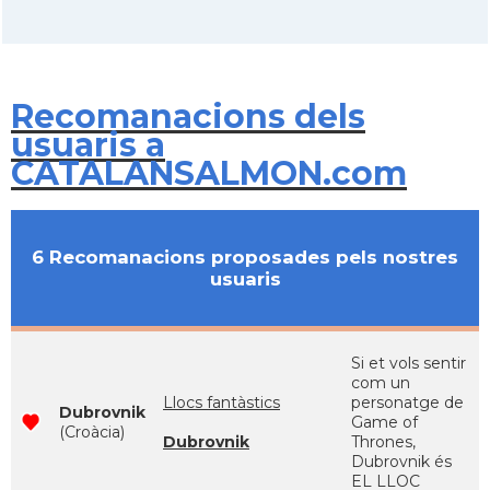
Recomanacions dels
usuaris a
CATALANSALMON.com
6 Recomanacions proposades pels nostres
usuaris
Si et vols sentir
com un
Llocs fantàstics
personatge de
Dubrovnik
Game of
(Croàcia)
Dubrovnik
Thrones,
Dubrovnik és
EL LLOC