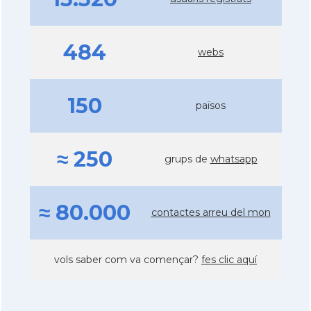
484
webs
150
països
≈ 250
grups de
whatsapp
≈ 80.000
contactes arreu del mon
vols saber com va començar?
fes clic aquí