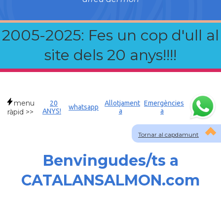
2005-2025: Fes un cop d'ull al
site dels 20 anys!!!!
menu
20
Allotjament
Emergències
whatsapp
ANYS!
a
a
ràpid >>
Tornar al capdamunt
Benvingudes/ts a
CATALANSALMON.com