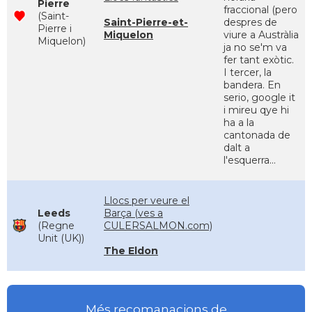
Pierre
fraccional (pero
(Saint-
Saint-Pierre-et-
despres de
Pierre i
Miquelon
viure a Austràlia
Miquelon)
ja no se'm va
fer tant exòtic.
I tercer, la
bandera. En
serio, google it
i mireu qye hi
ha a la
cantonada de
dalt a
l'esquerra...
Llocs per veure el
Leeds
Barça (ves a
(Regne
CULERSALMON.com)
Unit (UK))
The Eldon
Més recomanacions de