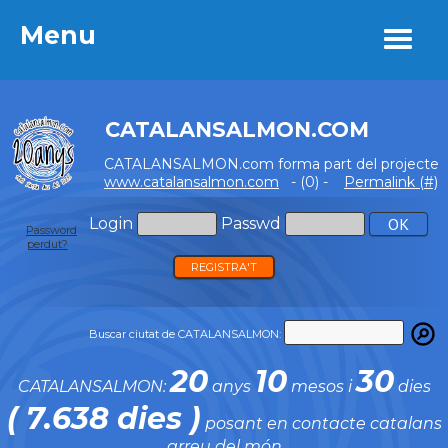
Menu
Menu
CATALANSALMON.COM
CATALANSALMON.com forma part del projecte
www.catalansalmon.com
- (0) -
Permalink (#)
Login
Passwd
Password
perdut?
REGISTRA'T
Buscar ciutat de CATALANSALMON:
20
10
30
CATALANSALMON:
anys
mesos i
dies
( 7.638 dies )
posant en contacte catalans
arreu del món