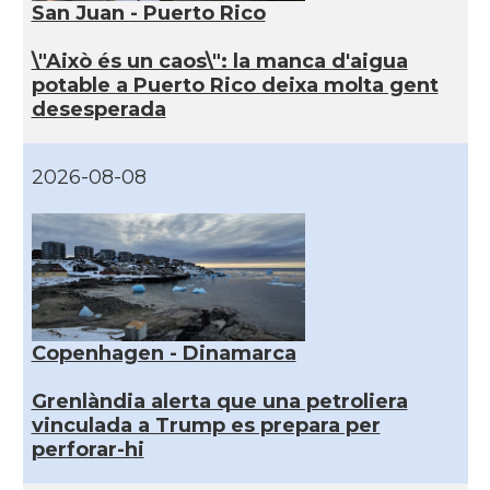
San Juan - Puerto Rico
\"Això és un caos\": la manca d'aigua
potable a Puerto Rico deixa molta gent
desesperada
2026-08-08
Copenhagen - Dinamarca
Grenlàndia alerta que una petroliera
vinculada a Trump es prepara per
perforar-hi