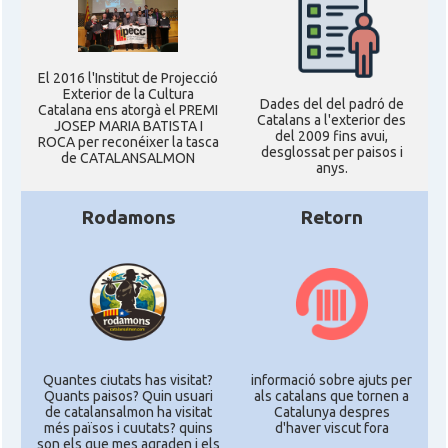
El 2016 l'Institut de Projecció
Exterior de la Cultura
Dades del del padró de
Catalana ens atorgà el PREMI
Catalans a l'exterior des
JOSEP MARIA BATISTA I
del 2009 fins avui,
ROCA per reconéixer la tasca
desglossat per paisos i
de CATALANSALMON
anys.
Rodamons
Retorn
Quantes ciutats has visitat?
informació sobre ajuts per
Quants paisos? Quin usuari
als catalans que tornen a
de catalansalmon ha visitat
Catalunya despres
més països i cuutats? quins
d'haver viscut fora
son els que mes agraden i els