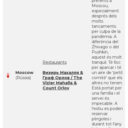
preferits a
Moscou,
especialment
després dels
molts
tancaments
per culpa de la
pandèmia. A
diferència del
Zhivago o del
Pushkin,
aquest és molt
Restaurants
tranquil. Té lloc
per aparcar i té
Moscow
Визирь Махалля &
un aire de 'petit
(Rússia)
Граф Орлов / The
comité' que els
Vizier Mahalla &
altres no tenen.
Count Orlov
Està portat per
una família i el
servei és
impecable. A
l'estiu es poden
reservar
pèrgoles i
durant tot l'any