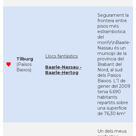
Segurament la
frontera entre
pisos més
estrambotica
del
mon!\r\nBaarle-
Nassau és un
municipi de la
Llocs fantàstics
Tilburg
província del
(Països
Brabant del
Baarle-Nassau -
Baixos)
Nord, al sud
Baarle-Hertog
dels Països
Baixos. L'1 de
gener del 2009
tenia 6.690
habitants
repartits sobre
una superfície
de 76,30 km²
Un dels meus