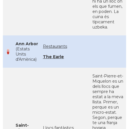
hi ha un lloc on
els que fumen,
en poden. La
cuina és
típicament
uzbeka.
Ann Arbor
Restaurants
(Estats
Units
The Earle
d'Amèrica)
Saint-Pierre-et-
Miquelon es un
dels llocs que
sempre ha
estat a la meva
llista. Primer,
perque es un
micro-estat.
Segon, perque
te una franja
Saint-
Llocs fantàstics
horaria