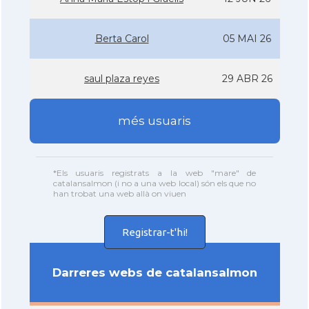
Berta Carol
05 MAI 26
saul plaza reyes
29 ABR 26
més usuaris
*Els usuaris registrats a la web "mare" de
catalansalmon (i no a una web local) són els que no
han trobat una web allà on viuen
Registrar-t'hi!
Darreres webs de catalansalmon