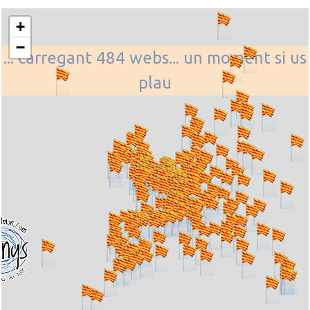
+
−
... carregant 484 webs... un moment si us
plau