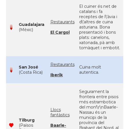
El cuiner és net de
catalans i fa
receptes de l\'àvia i
Restaurants
d\'altres de cuina
Guadalajara
asturiana. Bona
(Mèxic)
El Cargol
presentació i bons
plats: canelons,
xatonada, pà amb
tomàquet i embotit.
Restaurants
San José
Cuina molt
(Costa Rica)
autentica.
Iberik
Segurament la
frontera entre pisos
més estrambotica
del mon!\r\nBaarle-
Llocs
Nassau és un
fantàstics
municipi de la
Tilburg
província del
(Països
Baarle-
Brabant del Nord, al