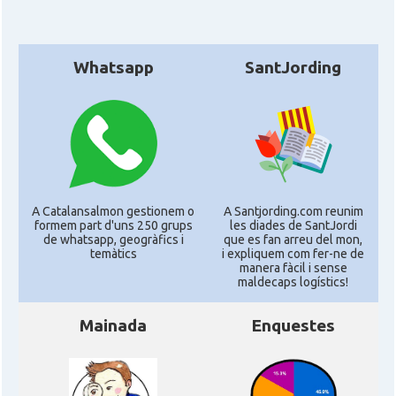
Whatsapp
SantJording
A Catalansalmon gestionem o
A Santjording.com reunim
formem part d'uns 250 grups
les diades de SantJordi
de whatsapp, geogràfics i
que es fan arreu del mon,
temàtics
i expliquem com fer-ne de
manera fàcil i sense
maldecaps logí­stics!
Mainada
Enquestes