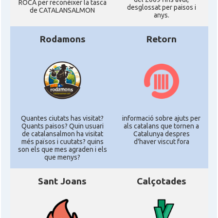
ROCA per reconéixer la tasca
desglossat per paisos i
de CATALANSALMON
anys.
Rodamons
Retorn
Quantes ciutats has visitat?
informació sobre ajuts per
Quants paisos? Quin usuari
als catalans que tornen a
de catalansalmon ha visitat
Catalunya despres
més països i cuutats? quins
d'haver viscut fora
son els que mes agraden i els
que menys?
Sant Joans
Calçotades