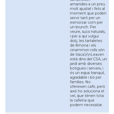
amanides a un preu
molt ajustat i fets al
moment que poden
servir tant per un
esmorzar com per
un brunch. Per
veure, sucs naturals,
i per a qui vulgui
dolç, les tartaletes
de llimona i els
cinammon rolls són
de traca.\r\nLeaven
està dins del CSA, un
jardí amb diverses
botigues i serveis, i
és un espai tranquil,
agradable i bó per
famílies. No
ofereixen cafè, però
això ho soluciona el
veí, que ténen tota
la cafeïna que
podem necessitar.