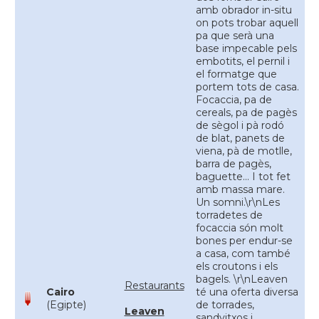
amb obrador in-situ
on pots trobar aquell
pa que serà una
base impecable pels
embotits, el pernil i
el formatge que
portem tots de casa.
Focaccia, pa de
cereals, pa de pagès
de sègol i pà rodó
de blat, panets de
viena, pà de motlle,
barra de pagès,
baguette... I tot fet
amb massa mare.
Un somni.\r\nLes
torradetes de
focaccia són molt
bones per endur-se
a casa, com també
els croutons i els
bagels. \r\nLeaven
Restaurants
Cairo
té una oferta diversa
(Egipte)
de torrades,
Leaven
sandvitxos i