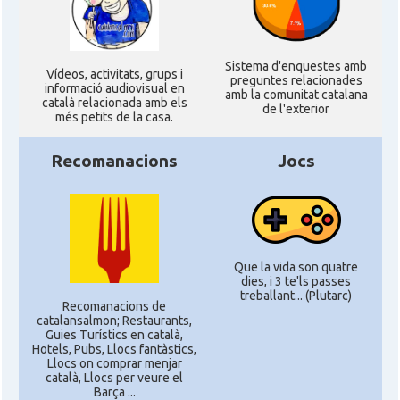
Sistema d'enquestes amb
Ví­deos, activitats, grups i
preguntes relacionades
informació audiovisual en
amb la comunitat catalana
català relacionada amb els
de l'exterior
més petits de la casa.
Recomanacions
Jocs
Que la vida son quatre
dies, i 3 te'ls passes
treballant... (Plutarc)
Recomanacions de
catalansalmon; Restaurants,
Guies Turístics en català,
Hotels, Pubs, Llocs fantàstics,
Llocs on comprar menjar
català, Llocs per veure el
Barça ...