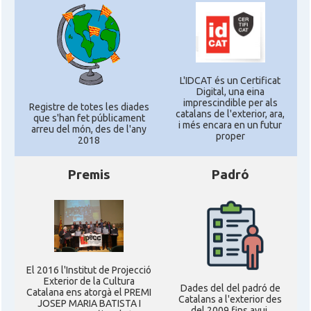
L'IDCAT és un Certificat
Digital, una eina
imprescindible per als
Registre de totes les diades
catalans de l'exterior, ara,
que s'han fet públicament
i més encara en un futur
arreu del món, des de l'any
proper
2018
Premis
Padró
El 2016 l'Institut de Projecció
Exterior de la Cultura
Dades del del padró de
Catalana ens atorgà el PREMI
Catalans a l'exterior des
JOSEP MARIA BATISTA I
del 2009 fins avui,