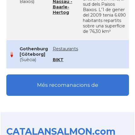
Baixos)
Nassau -
sud dels Països
Baarle-
Baixos. L'1 de gener
Hertog
del 2009 tenia 6.690
habitants repartits
sobre una superfície
de 76,30 km²
Gothenburg
Restaurants
[Göteborg]
(Suècia)
BIKT
Més recomanacions de
CATALANSALMON.com