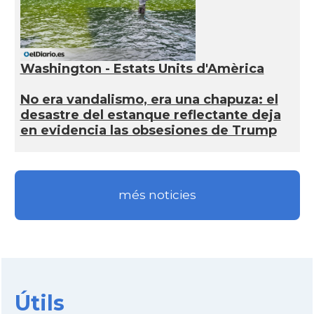
Washington - Estats Units d'Amèrica
No era vandalismo, era una chapuza: el
desastre del estanque reflectante deja
en evidencia las obsesiones de Trump
més noticies
Útils