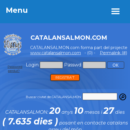
Menu
Menu
CATALANSALMON.COM
CATALANSALMON.com forma part del projecte
www.catalansalmon.com
- (0) -
Permalink (#)
Login
Passwd
Password
perdut?
REGISTRA'T
Buscar ciutat de CATALANSALMON:
20
10
27
CATALANSALMON:
anys
mesos i
dies
( 7.635 dies )
posant en contacte catalans
arreu del món