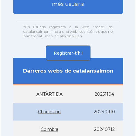
més usuaris
*Els usuaris registrats a la web "mare" de
catalansalmon (i no a una web local) són els que no
han trobat una web allà on viuen
Registrar-t'hi!
Darreres webs de catalansalmon
ANTÀRTIDA
20251104
Charleston
20240910
Coimbra
20240712