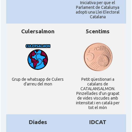
Iniciativa per que el
Parlament de Catalunya
adopti una Llei Electoral
Catalana
Culersalmon
5centims
Grup de whatsapp de Culers
Petit qüestionari a
d'arreu del mon
catalans de
CATALANSALMON.
Pinzellades d'un grapat
de vides viscudes amb
intensitat i en català per
tot el món
Diades
IDCAT