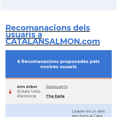
Recomanacions dels
usuaris a
CATALANSALMON.com
6 Recomanacions proposades pels
nostres usuaris
Ann Arbor
Restaurants
(Estats Units
d'Amèrica)
The Earle
Leaven és un dels
dos forns al Caire