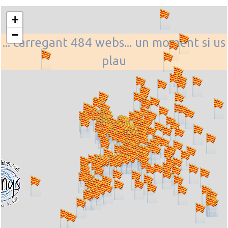
+
−
... carregant 484 webs... un moment si us
plau