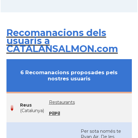
Recomanacions dels
usuaris a
CATALANSALMON.com
6 Recomanacions proposades pels
nostres usuaris
Restaurants
Reus
(Catalunya)
PilPil
Per sota només te
Ryan Air. De les