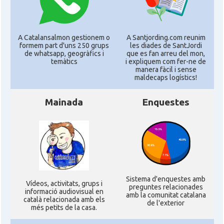
A Catalansalmon gestionem o
A Santjording.com reunim
formem part d'uns 250 grups
les diades de SantJordi
de whatsapp, geogràfics i
que es fan arreu del mon,
temàtics
i expliquem com fer-ne de
manera fàcil i sense
maldecaps logí­stics!
Mainada
Enquestes
Sistema d'enquestes amb
Ví­deos, activitats, grups i
preguntes relacionades
informació audiovisual en
amb la comunitat catalana
català relacionada amb els
de l'exterior
més petits de la casa.