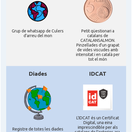
Grup de whatsapp de Culers
Petit qüestionari a
d'arreu del mon
catalans de
CATALANSALMON.
Pinzellades d'un grapat
de vides viscudes amb
intensitat i en català per
tot el món
Diades
IDCAT
L'IDCAT és un Certificat
Digital, una eina
imprescindible per als
Registre de totes les diades
catalans de l'exterior, ara,