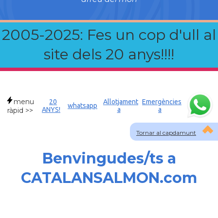
2005-2025: Fes un cop d'ull al
site dels 20 anys!!!!
menu
20
Allotjament
Emergències
whatsapp
ANYS!
a
a
ràpid >>
Tornar al capdamunt
Benvingudes/ts a
CATALANSALMON.com