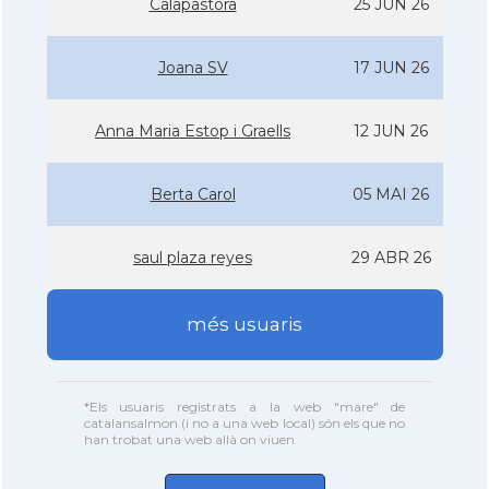
Calapastora
25 JUN 26
Joana SV
17 JUN 26
Anna Maria Estop i Graells
12 JUN 26
Berta Carol
05 MAI 26
saul plaza reyes
29 ABR 26
més usuaris
*Els usuaris registrats a la web "mare" de
catalansalmon (i no a una web local) són els que no
han trobat una web allà on viuen