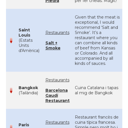
Piedra
per fer chelas. Màgic!
Given that the meat is
exceptional, I would
recommend ‘Salt and
Saint
Restaurants
Smoke’. It’s a
Louis
restaurant where you
(Estats
Salt +
can combine all kinds
Units
Smoke
of beef from Kansas
d'Amèrica)
or Colorado. And all
accompanied by all
kinds of sauces.
Restaurants
Bangkok
Cuina Catalana i tapas
Barcelona
(Tailàndia)
al mig de Bangkok
Gaudí
Restaurant
Restaurant francès de
Restaurants
cuina típica francesa.
Paris
Simple pero molt bo i