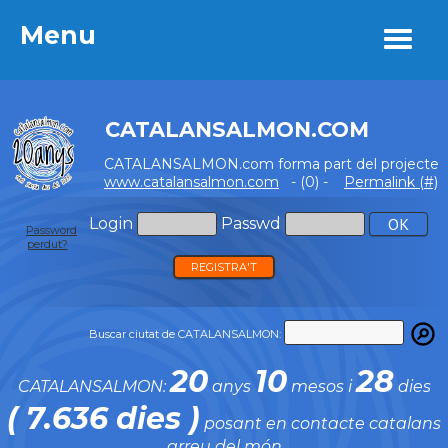
Menu
Menu
CATALANSALMON.COM
CATALANSALMON.com forma part del projecte
www.catalansalmon.com
- (0) -
Permalink (#)
Login
Passwd
Password
perdut?
REGISTRA'T
Buscar ciutat de CATALANSALMON:
20
10
28
CATALANSALMON:
anys
mesos i
dies
( 7.636 dies )
posant en contacte catalans
arreu del món