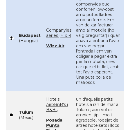
companyies que
confonen low-cost
amb putos lladres
amb uniforme. Em
van deixar facturar
Companyies
amb al motxilla (ho
Budapest
aèries (+ & -)
vaig preguntar) i quan
(Hongria)
anava a entrar a l'avio
Wizz Air
em van negar
l'entrada i em van
obligar a pagar extra
per la motxilla, mes
car que el bitllet, amb
tot l'avio esperant.
Una puta colla de
mafiosos.
Hotels,
un d'aquells petits
AirbBnB's i
hotels a ran de mar a
B&Bs
Tulum ; aixo vol dir
Tulum
ambient jipi i molt
(Mèxic)
Posada
agradable, rodejat de
Punta
altres hotelsets i llocs