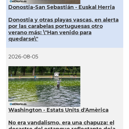
Donostia-San Sebastián - Euskal Herria
Donostia y otras playas vascas, en alerta
por las carabelas portuguesas otro
verano más: \"Han venido para
quedarse\"
2026-08-05
Washington - Estats Units d'Amèrica
No era vandalismo, era una chapuza: el
desastre del estanque reflectante deja