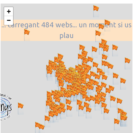
+
−
... carregant 484 webs... un moment si us
plau