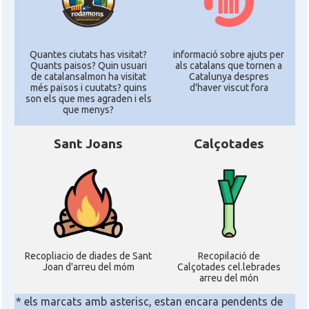
Quantes ciutats has visitat?
informació sobre ajuts per
Quants paisos? Quin usuari
als catalans que tornen a
de catalansalmon ha visitat
Catalunya despres
més països i cuutats? quins
d'haver viscut fora
son els que mes agraden i els
que menys?
Sant Joans
Calçotades
Recopliacio de diades de Sant
Recopilació de
Joan d'arreu del móm
Calçotades cel.lebrades
arreu del món
* els marcats amb asterisc, estan encara pendents de