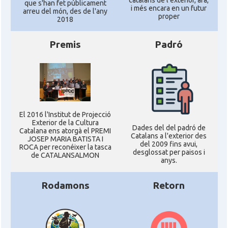
que s'han fet públicament
i més encara en un futur
arreu del món, des de l'any
proper
2018
Premis
Padró
El 2016 l'Institut de Projecció
Exterior de la Cultura
Dades del del padró de
Catalana ens atorgà el PREMI
Catalans a l'exterior des
JOSEP MARIA BATISTA I
del 2009 fins avui,
ROCA per reconéixer la tasca
desglossat per paisos i
de CATALANSALMON
anys.
Rodamons
Retorn