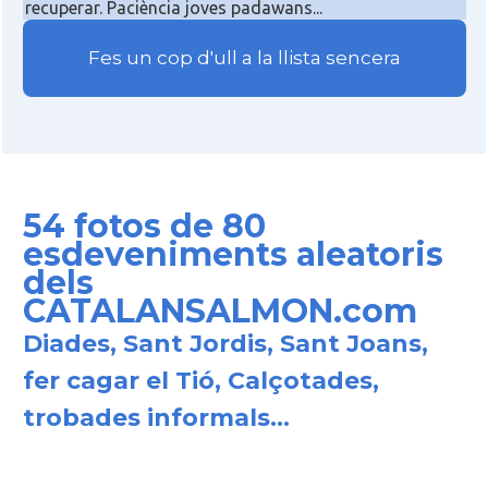
recuperar. Paciència joves padawans...
Fes un cop d'ull a la llista sencera
54 fotos de 80
esdeveniments aleatoris
dels
CATALANSALMON.com
Diades, Sant Jordis, Sant Joans,
fer cagar el Tió, Calçotades,
trobades informals...