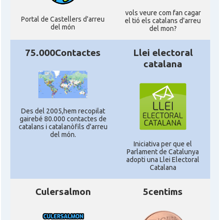
vols veure com fan cagar
Portal de Castellers d'arreu
el tió els catalans d'arreu
del món
del mon?
75.000Contactes
Llei electoral
catalana
Des del 2005,hem recopilat
gairebé 80.000 contactes de
catalans i catalanòfils d'arreu
del món.
Iniciativa per que el
Parlament de Catalunya
adopti una Llei Electoral
Catalana
Culersalmon
5centims