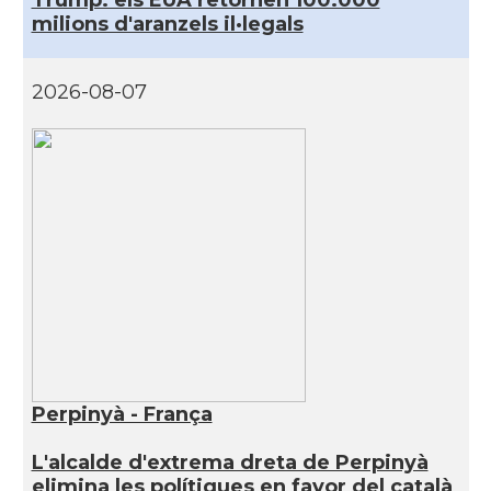
Trump: els EUA retornen 100.000
milions d'aranzels il·legals
2026-08-07
Perpinyà - França
L'alcalde d'extrema dreta de Perpinyà
elimina les polítiques en favor del català