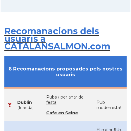
Recomanacions dels
usuaris a
CATALANSALMON.com
6 Recomanacions proposades pels nostres
usuaris
Pubs / per anar de
Dublin
festa
Pub
(Irlanda)
modernista!
Cafe en Seine
El millor fish