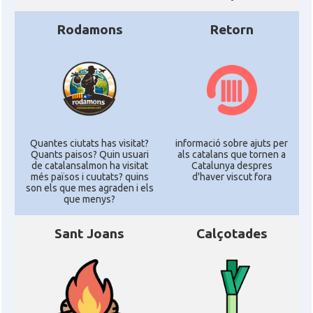
Rodamons
Retorn
Quantes ciutats has visitat?
informació sobre ajuts per
Quants paisos? Quin usuari
als catalans que tornen a
de catalansalmon ha visitat
Catalunya despres
més països i cuutats? quins
d'haver viscut fora
son els que mes agraden i els
que menys?
Sant Joans
Calçotades