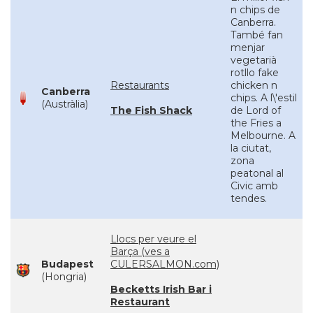
n chips de
Canberra.
També fan
menjar
vegetarià
rotllo fake
Restaurants
chicken n
Canberra
chips. A l\'estil
(Austràlia)
The Fish Shack
de Lord of
the Fries a
Melbourne. A
la ciutat,
zona
peatonal al
Civic amb
tendes.
Llocs per veure el
Barça (ves a
Budapest
CULERSALMON.com)
(Hongria)
Becketts Irish Bar i
Restaurant