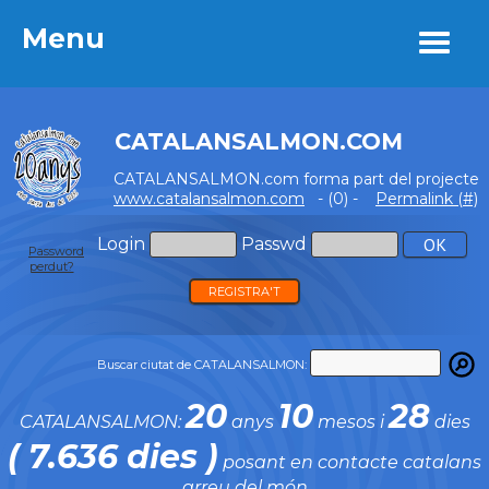
Menu
Menu
CATALANSALMON.COM
CATALANSALMON.com forma part del projecte
www.catalansalmon.com
- (0) -
Permalink (#)
Login
Passwd
Password
perdut?
REGISTRA'T
Buscar ciutat de CATALANSALMON:
20
10
28
CATALANSALMON:
anys
mesos i
dies
( 7.636 dies )
posant en contacte catalans
arreu del món