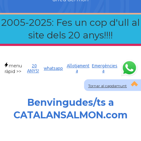
2005-2025: Fes un cop d'ull al
site dels 20 anys!!!!
menu
20
Allotjament
Emergències
whatsapp
ANYS!
a
a
ràpid >>
Tornar al capdamunt
Benvingudes/ts a
CATALANSALMON.com