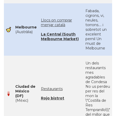
Fabada,
cigrons, vi,
Llocs on comprar
neules,
menjar català
torrons.... i
Melbourne
sobretot un
(Austràlia)
La Central (South
excelent
Melbourne Market)
pernil Un
must de
Melbourne
Un dels
restaurants
mes
agradables
de Condesa
Ciudad de
No us perdeu
Restaurants
México
per res del
(DF)
mon la
Rojo bistrot
(Mèxic)
\"Costilla de
Res
Tempranillo\\\"
del millor que