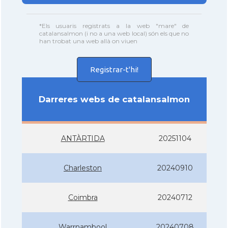
*Els usuaris registrats a la web "mare" de
catalansalmon (i no a una web local) són els que no
han trobat una web allà on viuen
Registrar-t'hi!
Darreres webs de catalansalmon
ANTÀRTIDA
20251104
Charleston
20240910
Coimbra
20240712
Warrnambool
20240708