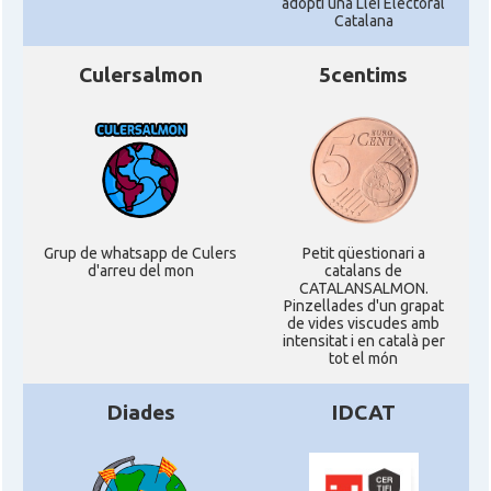
adopti una Llei Electoral
Catalana
Culersalmon
5centims
Grup de whatsapp de Culers
Petit qüestionari a
d'arreu del mon
catalans de
CATALANSALMON.
Pinzellades d'un grapat
de vides viscudes amb
intensitat i en català per
tot el món
Diades
IDCAT