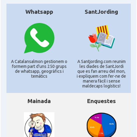
Whatsapp
SantJording
A Catalansalmon gestionem o
A Santjording.com reunim
formem part d'uns 250 grups
les diades de SantJordi
de whatsapp, geogràfics i
que es fan arreu del mon,
temàtics
i expliquem com fer-ne de
manera fàcil i sense
maldecaps logí­stics!
Mainada
Enquestes