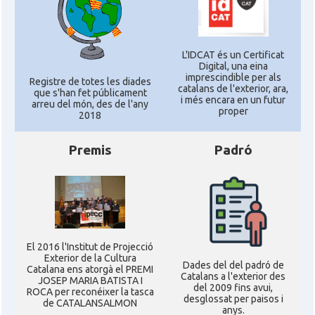
L'IDCAT és un Certificat
Digital, una eina
imprescindible per als
Registre de totes les diades
catalans de l'exterior, ara,
que s'han fet públicament
i més encara en un futur
arreu del món, des de l'any
proper
2018
Premis
Padró
El 2016 l'Institut de Projecció
Exterior de la Cultura
Dades del del padró de
Catalana ens atorgà el PREMI
Catalans a l'exterior des
JOSEP MARIA BATISTA I
del 2009 fins avui,
ROCA per reconéixer la tasca
desglossat per paisos i
de CATALANSALMON
anys.