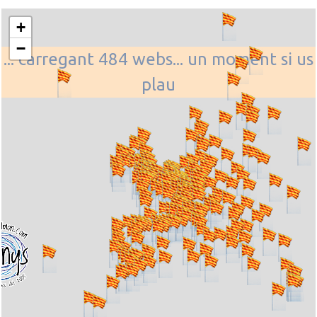
+
−
... carregant 484 webs... un moment si us
plau