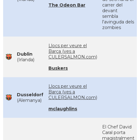
The Odeon Bar
carrer del
devant
sembla
l'avinguda dels
zombies
Llocs per veure el
Barça (ves a
Dublin
CULERSALMON.com)
(Irlanda)
Buskers
Llocs per veure el
Barça (ves a
Dusseldorf
CULERSALMON.com)
(Alemanya)
mclaughlins
El Chef David
Caral porta
magistralment