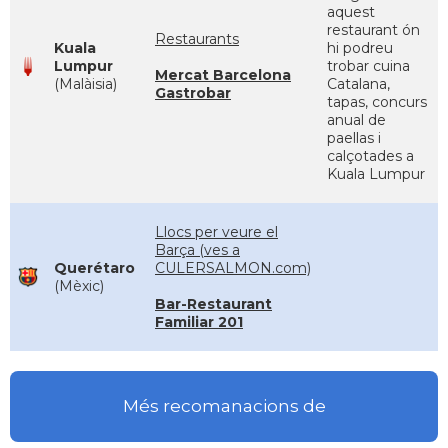
aquest
restaurant ón
Restaurants
Kuala
hi podreu
Lumpur
trobar cuina
Mercat Barcelona
(Malàisia)
Catalana,
Gastrobar
tapas, concurs
anual de
paellas i
calçotades a
Kuala Lumpur
Llocs per veure el
Barça (ves a
Querétaro
CULERSALMON.com)
(Mèxic)
Bar-Restaurant
Familiar 201
Més recomanacions de