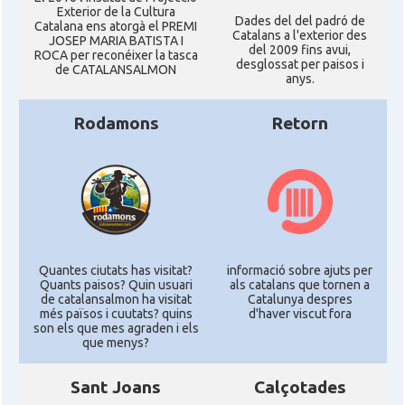
Exterior de la Cultura
Dades del del padró de
Catalana ens atorgà el PREMI
Catalans a l'exterior des
JOSEP MARIA BATISTA I
del 2009 fins avui,
ROCA per reconéixer la tasca
desglossat per paisos i
de CATALANSALMON
anys.
Rodamons
Retorn
Quantes ciutats has visitat?
informació sobre ajuts per
Quants paisos? Quin usuari
als catalans que tornen a
de catalansalmon ha visitat
Catalunya despres
més països i cuutats? quins
d'haver viscut fora
son els que mes agraden i els
que menys?
Sant Joans
Calçotades