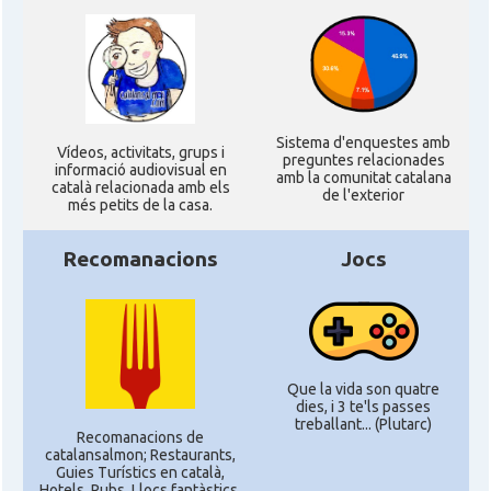
Sistema d'enquestes amb
Ví­deos, activitats, grups i
preguntes relacionades
informació audiovisual en
amb la comunitat catalana
català relacionada amb els
de l'exterior
més petits de la casa.
Recomanacions
Jocs
Que la vida son quatre
dies, i 3 te'ls passes
treballant... (Plutarc)
Recomanacions de
catalansalmon; Restaurants,
Guies Turístics en català,
Hotels, Pubs, Llocs fantàstics,