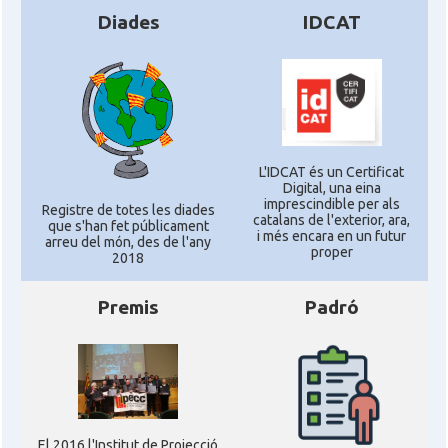
Diades
IDCAT
L'IDCAT és un Certificat
Digital, una eina
imprescindible per als
Registre de totes les diades
catalans de l'exterior, ara,
que s'han fet públicament
i més encara en un futur
arreu del món, des de l'any
proper
2018
Premis
Padró
El 2016 l'Institut de Projecció