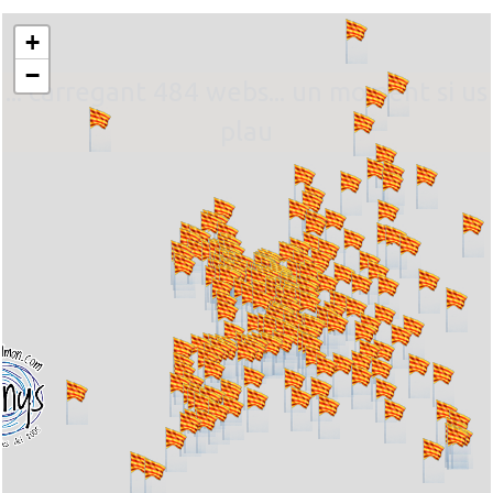
+
−
... carregant 484 webs... un moment si us
plau