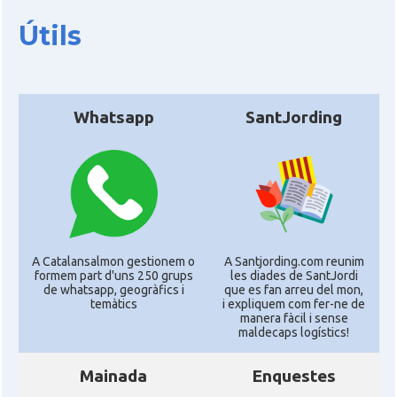
Útils
Whatsapp
SantJording
A Catalansalmon gestionem o
A Santjording.com reunim
formem part d'uns 250 grups
les diades de SantJordi
de whatsapp, geogràfics i
que es fan arreu del mon,
temàtics
i expliquem com fer-ne de
manera fàcil i sense
maldecaps logí­stics!
Mainada
Enquestes