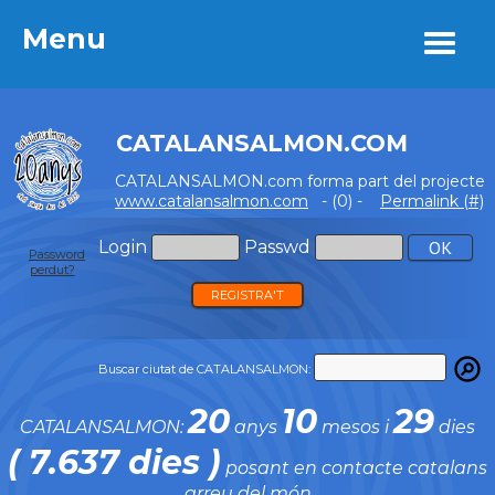
Menu
Menu
CATALANSALMON.COM
CATALANSALMON.com forma part del projecte
www.catalansalmon.com
- (0) -
Permalink (#)
Login
Passwd
Password
perdut?
REGISTRA'T
Buscar ciutat de CATALANSALMON:
20
10
29
CATALANSALMON:
anys
mesos i
dies
( 7.637 dies )
posant en contacte catalans
arreu del món