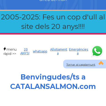
2005-2025: Fes un cop d'ull al
site dels 20 anys!!!!
menu
20
Allotjament
Emergències
whatsapp
ANYS!
a
a
ràpid >>
Tornar al capdamunt
Benvingudes/ts a
CATALANSALMON.com