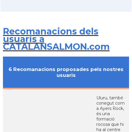
Recomanacions dels
usuaris a
CATALANSALMON.com
6 Recomanacions proposades pels nostres
usuaris
Uluru, també
conegut com
a Ayers Rock,
és una
formació
rocosa que hi
ha al centre