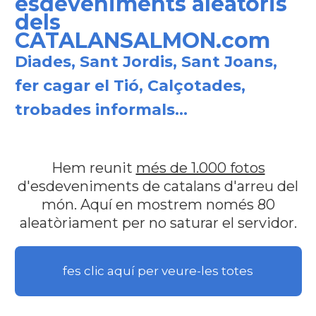
esdeveniments aleatoris
dels
CATALANSALMON.com
Diades, Sant Jordis, Sant Joans,
fer cagar el Tió, Calçotades,
trobades informals...
Hem reunit
més de 1.000 fotos
d'esdeveniments de catalans d'arreu del
món. Aquí en mostrem només 80
aleatòriament per no saturar el servidor.
fes clic aquí per veure-les totes