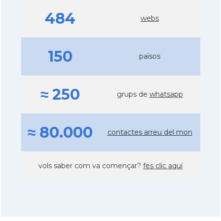
484
webs
150
països
≈ 250
grups de
whatsapp
≈ 80.000
contactes arreu del mon
vols saber com va començar?
fes clic aquí