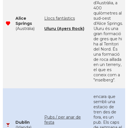
d'Austràlia, a
400
quilòmetres al
Alice
Llocs fantàstics
sud-oest
Springs
d'Alice Springs.
(Austràlia)
Uluru (Ayers Rock)
Uluru és una
gran formació
de gres que hi
ha al Territori
del Nord. És
una formació
de roca aïllada
en un terreny,
el que es
coneix com a
"inselberg".
encara que
sembli una
estacio de
tren des de
Pubs / per anar de
fora, es un
Dublin
festa
pub. Els caps
(Irlanda)
de setmana el