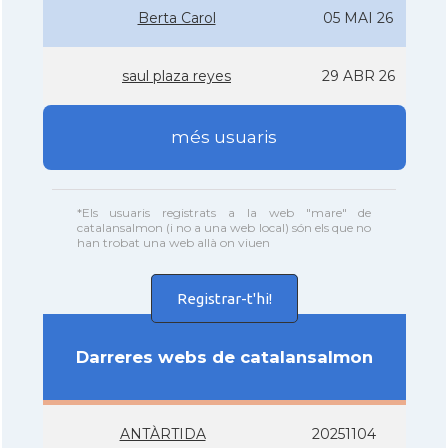
Berta Carol
05 MAI 26
saul plaza reyes
29 ABR 26
més usuaris
*Els usuaris registrats a la web "mare" de
catalansalmon (i no a una web local) són els que no
han trobat una web allà on viuen
Registrar-t'hi!
Darreres webs de catalansalmon
ANTÀRTIDA
20251104