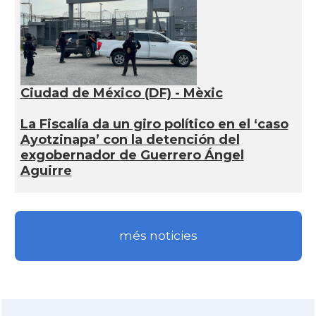
Ciudad de México (DF) - Mèxic
La Fiscalía da un giro político en el ‘caso
Ayotzinapa’ con la detención del
exgobernador de Guerrero Ángel
Aguirre
més noticies