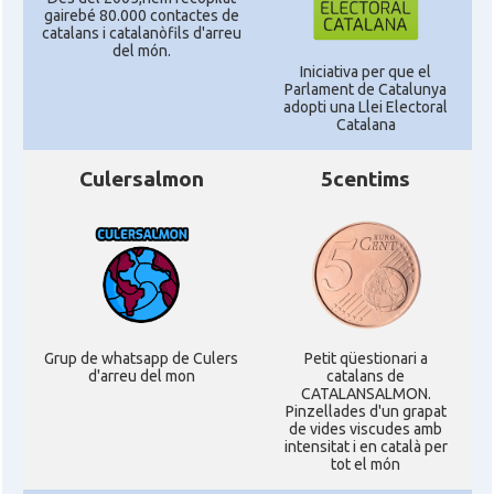
gairebé 80.000 contactes de
catalans i catalanòfils d'arreu
del món.
Iniciativa per que el
Parlament de Catalunya
adopti una Llei Electoral
Catalana
Culersalmon
5centims
Grup de whatsapp de Culers
Petit qüestionari a
d'arreu del mon
catalans de
CATALANSALMON.
Pinzellades d'un grapat
de vides viscudes amb
intensitat i en català per
tot el món