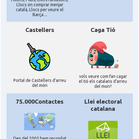
Llocs on comprar menjar
català, Llocs per veure el
Barça ...
Castellers
Caga Tió
vols veure com fan cagar
Portal de Castellers d'arreu
el tió els catalans d'arreu
del món
del mon?
75.000Contactes
Llei electoral
catalana
Des del 2005,hem recopilat