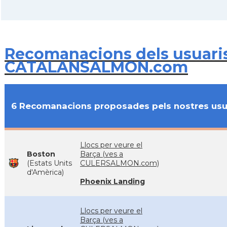
Recomanacions dels usuari
CATALANSALMON.com
6 Recomanacions proposades pels nostres usu
Llocs per veure el
Boston
Barça (ves a
(Estats Units
CULERSALMON.com)
d'Amèrica)
Phoenix Landing
Llocs per veure el
Barça (ves a