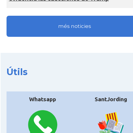
més noticies
Útils
Whatsapp
SantJording