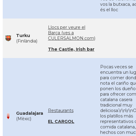
vos la butxaca, 
és el lloc
Llocs per veure el
Barça (ves a
Turku
CULERSALMON.com)
(Finlàndia)
The Castle, Irish bar
Pocas veces se
encuentra un lug
para comer dond
nota el cariño qu
ponen los dueño
para ofrecer com
catalana casera
tradicional muy
Restaurants
deliciosa.\r\n\r\n
Guadalajara
los platillos más
(Mèxic)
EL CARGOL
representativos 
comida catalana,
hechos con mu