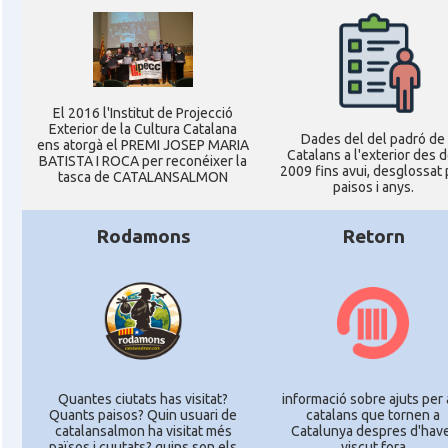
El 2016 l'Institut de Projecció
Exterior de la Cultura Catalana
Dades del del padró de
ens atorgà el PREMI JOSEP MARIA
Catalans a l'exterior des d
BATISTA I ROCA per reconéixer la
2009 fins avui, desglossat 
tasca de CATALANSALMON
paisos i anys.
Rodamons
Retorn
Quantes ciutats has visitat?
informació sobre ajuts per 
Quants paisos? Quin usuari de
catalans que tornen a
catalansalmon ha visitat més
Catalunya despres d'hav
països i cuutats? quins son els
viscut fora