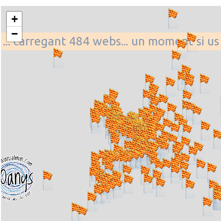
+
−
... carregant 484 webs... un moment si us