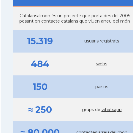
Catalansalmon és un projecte que porta des del 2005
posant en contacte catalans que viuen arreu del món
15.319
usuaris registrats
484
webs
150
països
≈ 250
grups de
whatsapp
≈ 80.000
contactes arreu del mon