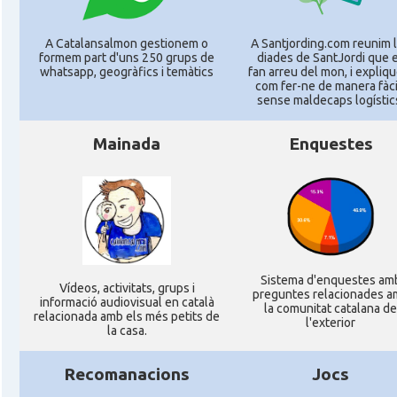
A Catalansalmon gestionem o
A Santjording.com reunim 
formem part d'uns 250 grups de
diades de SantJordi que 
whatsapp, geogràfics i temàtics
fan arreu del mon, i expliq
com fer-ne de manera fàcil
sense maldecaps logí­stic
Mainada
Enquestes
Sistema d'enquestes am
Ví­deos, activitats, grups i
preguntes relacionades a
informació audiovisual en català
la comunitat catalana de
relacionada amb els més petits de
l'exterior
la casa.
Recomanacions
Jocs