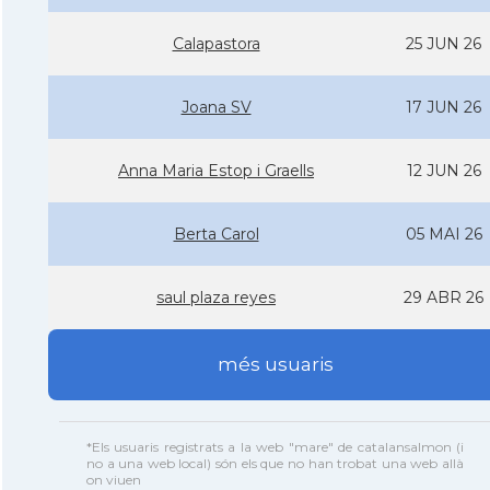
Calapastora
25 JUN 26
Joana SV
17 JUN 26
Anna Maria Estop i Graells
12 JUN 26
Berta Carol
05 MAI 26
saul plaza reyes
29 ABR 26
més usuaris
*Els usuaris registrats a la web "mare" de catalansalmon (i
no a una web local) són els que no han trobat una web allà
on viuen