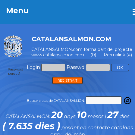
Menu
Menu
CATALANSALMON.COM
CATALANSALMON.com forma part del projecte
www.catalansalmon.com
- (0) -
Permalink (#)
Login
Passwd
Password
perdut?
REGISTRA'T
Buscar ciutat de CATALANSALMON:
20
10
27
CATALANSALMON:
anys
mesos i
dies
( 7.635 dies )
posant en contacte catalans
arreu del món