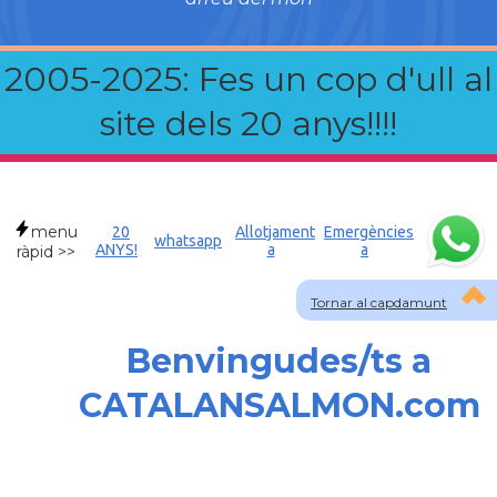
2005-2025: Fes un cop d'ull al
site dels 20 anys!!!!
menu
20
Allotjament
Emergències
whatsapp
ANYS!
a
a
ràpid >>
Tornar al capdamunt
Benvingudes/ts a
CATALANSALMON.com