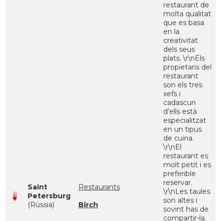
restaurant de
molta qualitat
que es basa
en la
creativitat
dels seus
plats. \r\nEls
propietaris del
restaurant
son els tres
xefs i
cadascun
d’ells està
especialitzat
en un tipus
de cuina.
\r\nEl
restaurant es
molt petit i es
preferible
reservar.
Saint
Restaurants
\r\nLes taules
Petersburg
son altes i
(Rússia)
Birch
sovint has de
compartir-la.