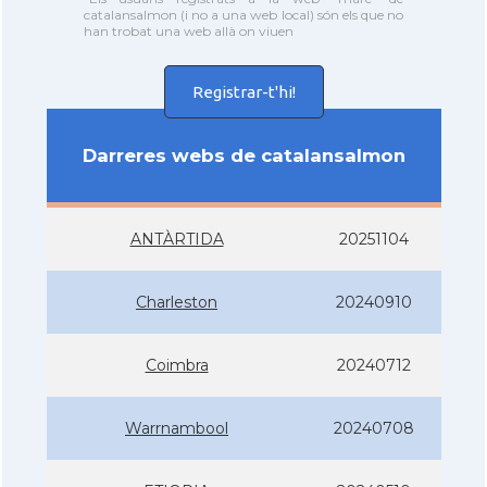
catalansalmon (i no a una web local) són els que no
han trobat una web allà on viuen
Registrar-t'hi!
Darreres webs de catalansalmon
ANTÀRTIDA
20251104
Charleston
20240910
Coimbra
20240712
Warrnambool
20240708