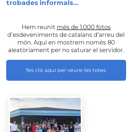
trobades informals...
Hem reunit
més de 1.000 fotos
d'esdeveniments de catalans d'arreu del
món. Aquí en mostrem només 80
aleatòriament per no saturar el servidor.
fes clic aquí per veure-les totes