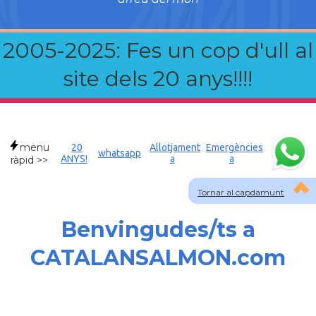
2005-2025: Fes un cop d'ull al
site dels 20 anys!!!!
menu
20
Allotjament
Emergències
whatsapp
ANYS!
a
a
ràpid >>
Tornar al capdamunt
Benvingudes/ts a
CATALANSALMON.com