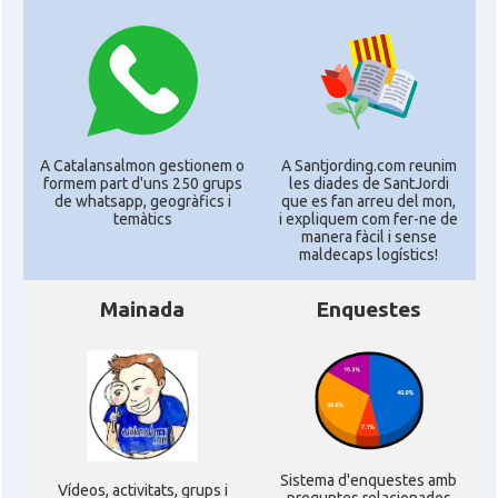
A Catalansalmon gestionem o
A Santjording.com reunim
formem part d'uns 250 grups
les diades de SantJordi
de whatsapp, geogràfics i
que es fan arreu del mon,
temàtics
i expliquem com fer-ne de
manera fàcil i sense
maldecaps logí­stics!
Mainada
Enquestes
Sistema d'enquestes amb
Ví­deos, activitats, grups i