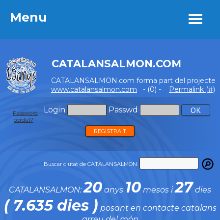
Menu
Menu
CATALANSALMON.COM
CATALANSALMON.com forma part del projecte
www.catalansalmon.com
- (0) -
Permalink (#)
Login
Passwd
Password
perdut?
REGISTRA'T
Buscar ciutat de CATALANSALMON:
20
10
27
CATALANSALMON:
anys
mesos i
dies
( 7.635 dies )
posant en contacte catalans
arreu del món