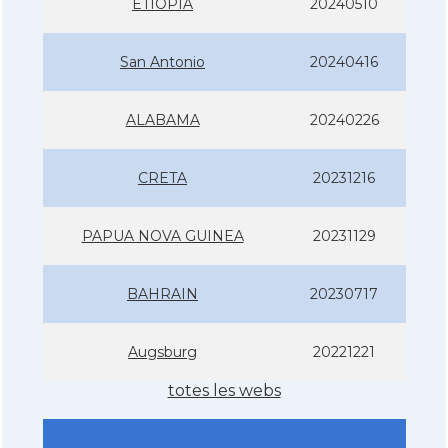
ETIOPIA
20240510
San Antonio
20240416
ALABAMA
20240226
CRETA
20231216
PAPUA NOVA GUINEA
20231129
BAHRAIN
20230717
Augsburg
20221221
totes les webs