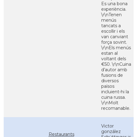
Es una bona
experiència.
\r\nTenen
menús
tancats a
escollir i els
van canviant
força sovint.
\r\nEls menús
estan al
voltant dels
€50. \r\nCuina
d’autor amb
fusions de
diversos
països
incluient-hi la
cuina russa.
\r\nMolt
recomanable.
Victor
gonzález
Restaurants