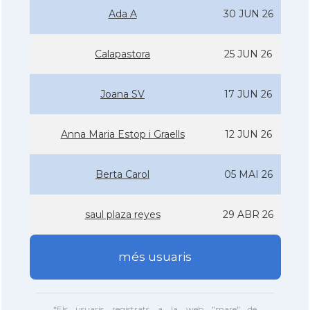
Ada A
30 JUN 26
Calapastora
25 JUN 26
Joana SV
17 JUN 26
Anna Maria Estop i Graells
12 JUN 26
Berta Carol
05 MAI 26
saul plaza reyes
29 ABR 26
més usuaris
*Els usuaris registrats a la web "mare" de