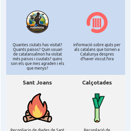
Quantes ciutats has visitat?
informació sobre ajuts per
Quants paisos? Quin usuari
als catalans que tornen a
de catalansalmon ha visitat
Catalunya despres
més països i cuutats? quins
d'haver viscut fora
son els que mes agraden i els
que menys?
Sant Joans
Calçotades
Recopliacio de diades de Sant
Recopilació de