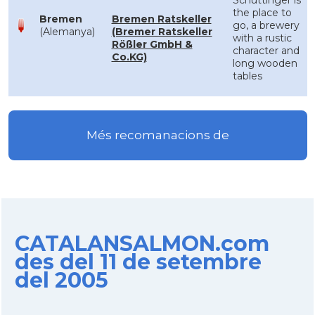
Schüttinger is
the place to
Bremen
Bremen Ratskeller
go, a brewery
(Alemanya)
(Bremer Ratskeller
with a rustic
Rößler GmbH &
character and
Co.KG)
long wooden
tables
Més recomanacions de
CATALANSALMON.com
des del 11 de setembre
del 2005