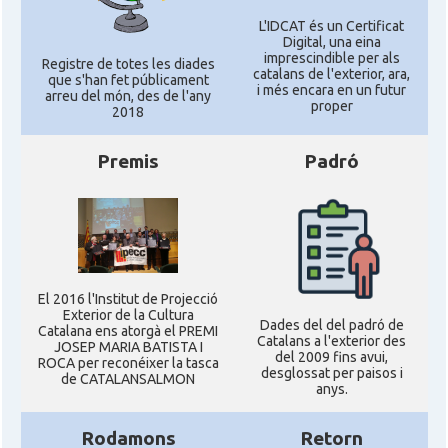
L'IDCAT és un Certificat
Digital, una eina
imprescindible per als
Registre de totes les diades
catalans de l'exterior, ara,
que s'han fet públicament
i més encara en un futur
arreu del món, des de l'any
proper
2018
Premis
Padró
El 2016 l'Institut de Projecció
Exterior de la Cultura
Dades del del padró de
Catalana ens atorgà el PREMI
Catalans a l'exterior des
JOSEP MARIA BATISTA I
del 2009 fins avui,
ROCA per reconéixer la tasca
desglossat per paisos i
de CATALANSALMON
anys.
Rodamons
Retorn