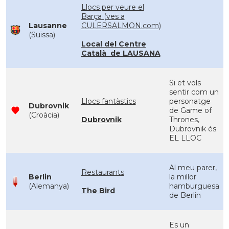
Llocs per veure el
Barça (ves a
Lausanne
CULERSALMON.com)
(Suïssa)
Local del Centre
Català de LAUSANA
Si et vols
sentir com un
Llocs fantàstics
personatge
Dubrovnik
de Game of
(Croàcia)
Dubrovnik
Thrones,
Dubrovnik és
EL LLOC
Al meu parer,
Restaurants
Berlin
la millor
(Alemanya)
hamburguesa
The Bird
de Berlin
Es un