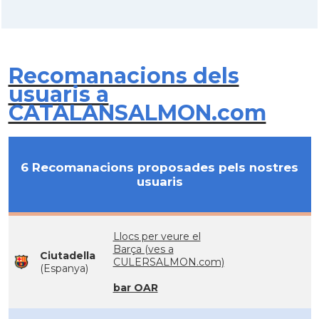
Recomanacions dels
usuaris a
CATALANSALMON.com
6 Recomanacions proposades pels nostres
usuaris
Llocs per veure el
Barça (ves a
Ciutadella
CULERSALMON.com)
(Espanya)
bar OAR