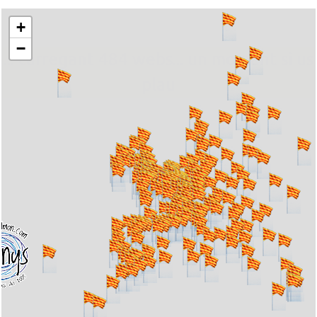
+
−
... carregant 484 webs... un moment si us
plau