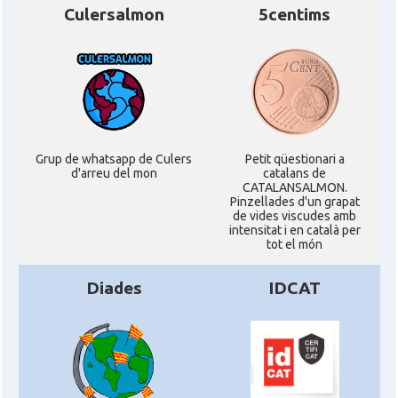
Culersalmon
5centims
Grup de whatsapp de Culers
Petit qüestionari a
d'arreu del mon
catalans de
CATALANSALMON.
Pinzellades d'un grapat
de vides viscudes amb
intensitat i en català per
tot el món
Diades
IDCAT