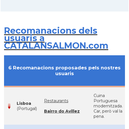
Recomanacions dels
usuaris a
CATALANSALMON.com
6 Recomanacions proposades pels nostres
usuaris
Cuina
Restaurants
Portuguesa
Lisboa
modernitzada.
(Portugal)
Bairro do Avillez
Car, però val la
pena.