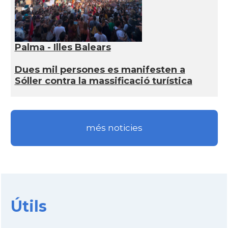
Palma - Illes Balears
Dues mil persones es manifesten a
Sóller contra la massificació turística
més noticies
Útils