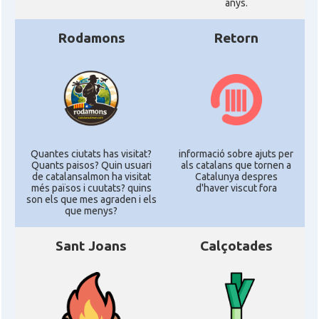
anys.
Rodamons
Retorn
Quantes ciutats has visitat?
informació sobre ajuts per
Quants paisos? Quin usuari
als catalans que tornen a
de catalansalmon ha visitat
Catalunya despres
més països i cuutats? quins
d'haver viscut fora
son els que mes agraden i els
que menys?
Sant Joans
Calçotades