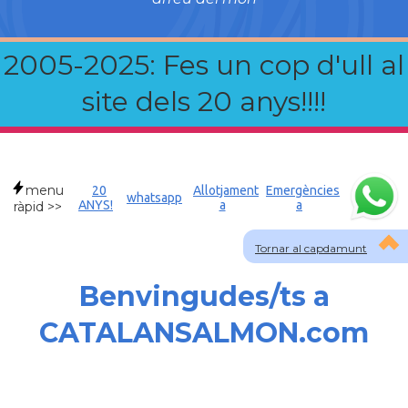
2005-2025: Fes un cop d'ull al
site dels 20 anys!!!!
menu
20
Allotjament
Emergències
whatsapp
ANYS!
a
a
ràpid >>
Tornar al capdamunt
Benvingudes/ts a
CATALANSALMON.com