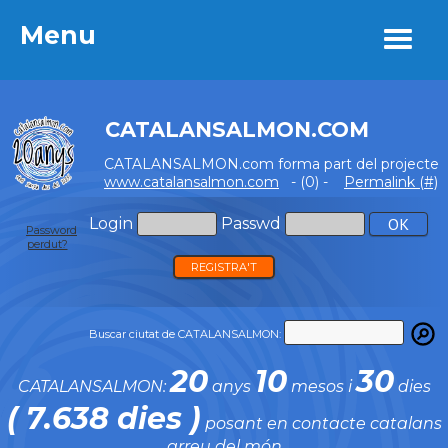
Menu
Menu
CATALANSALMON.COM
CATALANSALMON.com forma part del projecte
www.catalansalmon.com
- (0) -
Permalink (#)
Login
Passwd
Password
perdut?
REGISTRA'T
Buscar ciutat de CATALANSALMON:
20
10
30
CATALANSALMON:
anys
mesos i
dies
( 7.638 dies )
posant en contacte catalans
arreu del món