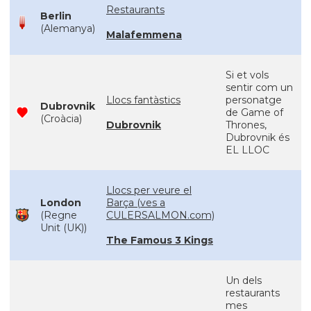
Restaurants
Berlin
(Alemanya)
Malafemmena
Si et vols
sentir com un
Llocs fantàstics
personatge
Dubrovnik
de Game of
(Croàcia)
Dubrovnik
Thrones,
Dubrovnik és
EL LLOC
Llocs per veure el
London
Barça (ves a
(Regne
CULERSALMON.com)
Unit (UK))
The Famous 3 Kings
Un dels
restaurants
mes