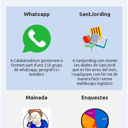
Whatsapp
SantJording
A Catalansalmon gestionem o
A Santjording.com reunim
formem part d'uns 250 grups
les diades de SantJordi
de whatsapp, geogràfics i
que es fan arreu del mon,
temàtics
i expliquem com fer-ne de
manera fàcil i sense
maldecaps logí­stics!
Mainada
Enquestes