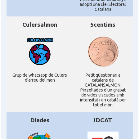
adopti una Llei Electoral
Catalana
Culersalmon
5centims
Grup de whatsapp de Culers
Petit qüestionari a
d'arreu del mon
catalans de
CATALANSALMON.
Pinzellades d'un grapat
de vides viscudes amb
intensitat i en català per
tot el món
Diades
IDCAT