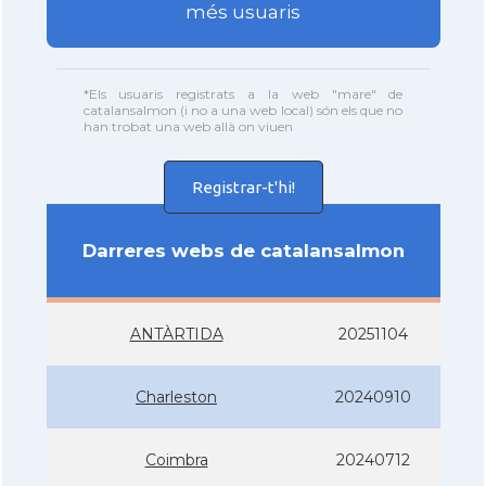
més usuaris
*Els usuaris registrats a la web "mare" de
catalansalmon (i no a una web local) són els que no
han trobat una web allà on viuen
Registrar-t'hi!
Darreres webs de catalansalmon
ANTÀRTIDA
20251104
Charleston
20240910
Coimbra
20240712