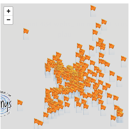
+
−
... carregant 484 webs... un moment si us
plau