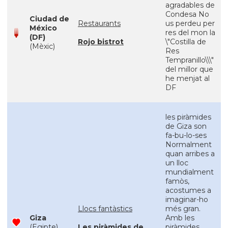
agradables de
Condesa No
Ciudad de
Restaurants
us perdeu per
México
res del mon la
(DF)
Rojo bistrot
\"Costilla de
(Mèxic)
Res
Tempranillo\\\"
del millor que
he menjat al
DF
les piràmides
de Giza son
fa-bu-lo-ses
Normalment
quan arribes a
un lloc
mundialment
famòs,
acostumes a
imaginar-ho
Llocs fantàstics
més gran.
Giza
Amb les
(Egipte)
Les piràmides de
piràmides