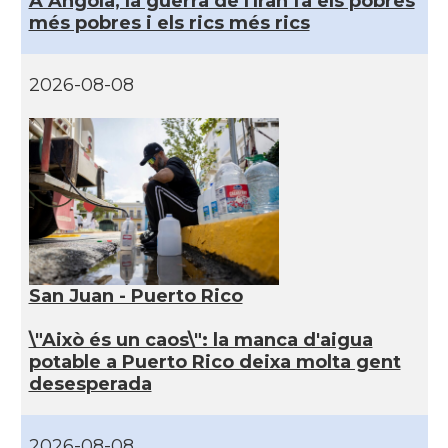
A Angola, la guerra de l'Iran fa els pobres
més pobres i els rics més rics
2026-08-08
San Juan - Puerto Rico
\"Això és un caos\": la manca d'aigua
potable a Puerto Rico deixa molta gent
desesperada
2026-08-08