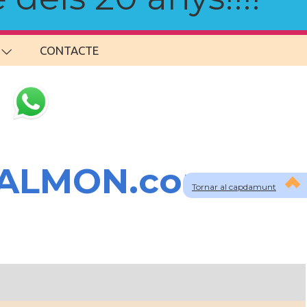
CONTACTE
SALMON.com
Tornar al capdamunt