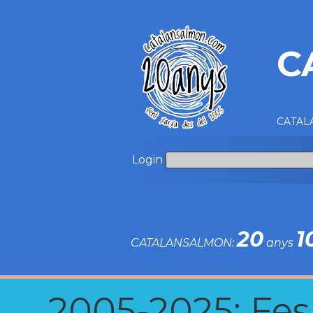
C
CATALA
Login
20
1
CATALANSALMON:
anys
2005-2025: Fes u