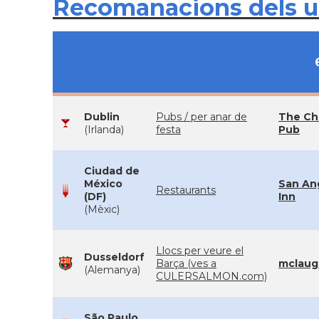
Recomanacions dels 
Dublin
Pubs / per anar de
The Ch
(Irlanda)
festa
Pub
Ciudad de
México
San An
Restaurants
(DF)
Inn
(Mèxic)
Llocs per veure el
Dusseldorf
Barça (ves a
mclaug
(Alemanya)
CULERSALMON.com)
São Paulo