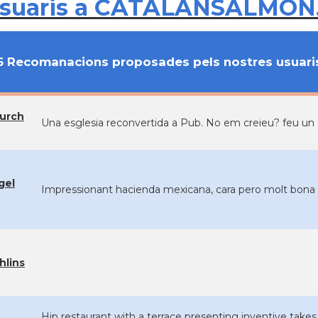
usuaris a CATALANSALMON
6 Recomanacions proposades pels nostres usuari
urch
Una esglesia reconvertida a Pub. No em creieu? feu un c
gel
Impressionant hacienda mexicana, cara pero molt bon
hlins
Hip restaurant with a terrace presenting inventive take