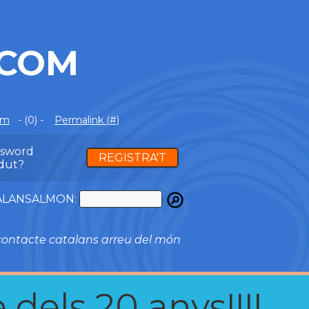
.COM
om
- (0) -
Permalink (#)
ssword
REGISTRA'T
dut?
ATALANSALMON:
ontacte catalans arreu del món
 dels 20 anys!!!!