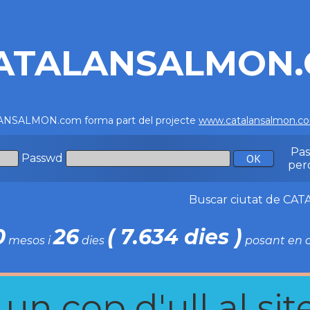
ATALANSALMON
NSALMON.com forma part del projecte
www.catalansalmon.c
Pa
Passwd
per
Buscar ciutat de C
0
26
( 7.634 dies )
mesos i
dies
posant en c
n cop d'ull al site