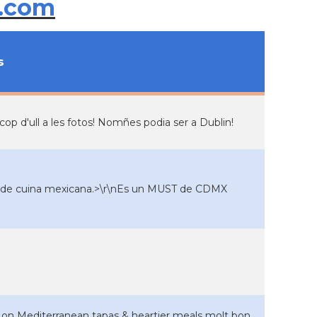
.com
s
op d'ull a les fotos! Nomñes podia ser a Dublin!
a de cuina mexicana.>\r\nEs un MUST de CDMX
s on Mediterranean tapas & heartier meals molt bon