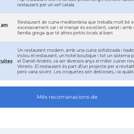
restaurant per un xef catala
Restaurant de cuina mediterrània que treballa molt bé el 
 am
excessivament car i el menjar és excel.lent, variat i amb 
família grega que té altres petits locals al barri.
Un restaurant modern, amb una cuina sofisticada i tradicio
inclou el restaurant, un hotel boutique i tot un sistema pe
ruites
el Daniel Andrés, va ser diversos anys el millor cuiner no
Veneto. El restaurant és part d\'un projecte per a revitalit
però varia sovint. Les croquetes són delicioses, i la quali
Més recomanacions de