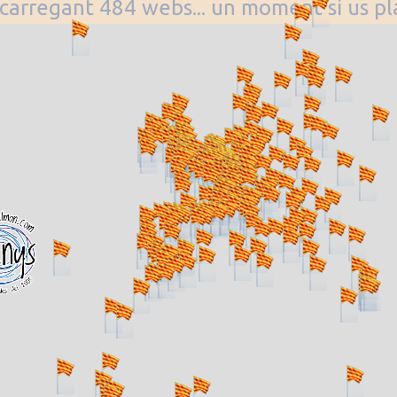
. carregant 484 webs... un moment si us p