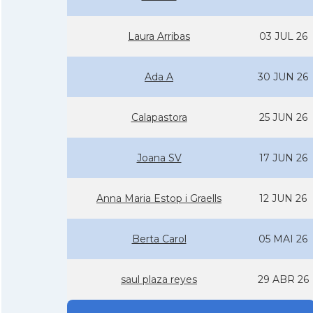
Laura Arribas
03 JUL 26
Ada A
30 JUN 26
Calapastora
25 JUN 26
Joana SV
17 JUN 26
Anna Maria Estop i Graells
12 JUN 26
Berta Carol
05 MAI 26
saul plaza reyes
29 ABR 26