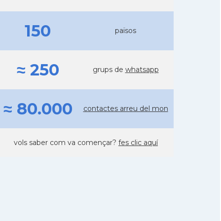
150
països
≈ 250
grups de
whatsapp
≈ 80.000
contactes arreu del mon
vols saber com va començar?
fes clic aquí