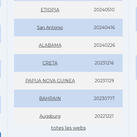
ETIOPIA
20240510
San Antonio
20240416
ALABAMA
20240226
CRETA
20231216
PAPUA NOVA GUINEA
20231129
BAHRAIN
20230717
Augsburg
20221221
totes les webs