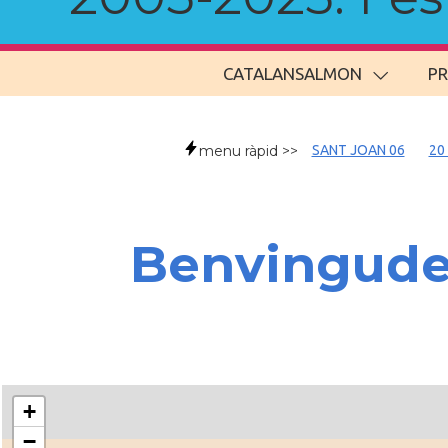
CATALANSALMON
P
menu ràpid >>
SANT JOAN 06
20
Benvingud
+
−