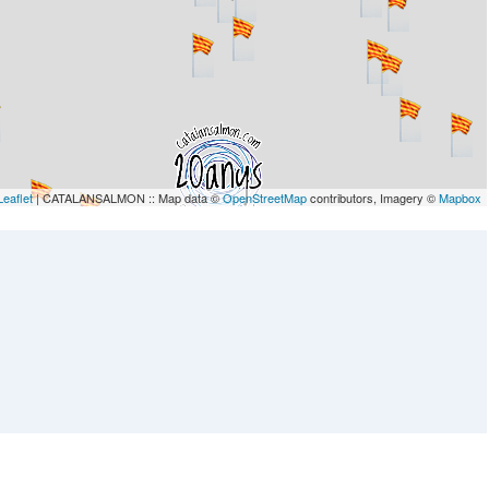
Leaflet
| CATALANSALMON :: Map data ©
OpenStreetMap
contributors, Imagery ©
Mapbox