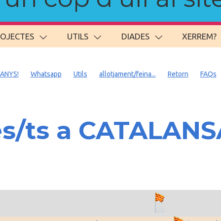
ROJECTES
UTILS
DIADES
XERREM?
 ANYS!
Whatsapp
Utils
allotjament/feina...
Retorn
FAQs
es/ts a CATALAN