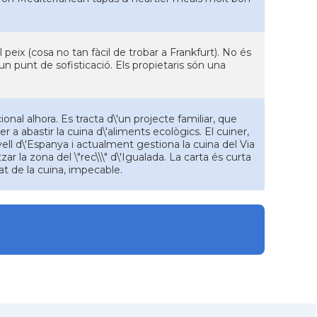
peix (cosa no tan fàcil de trobar a Frankfurt). No és
un punt de sofisticació. Els propietaris són una
nal alhora. Es tracta d\'un projecte familiar, que
r a abastir la cuina d\'aliments ecològics. El cuiner,
vell d\'Espanya i actualment gestiona la cuina del Via
zar la zona del \"rec\\\" d\'Igualada. La carta és curta
tat de la cuina, impecable.