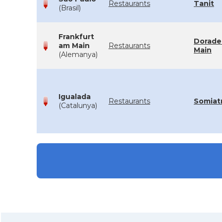
Restaurants
Tanit
(Brasil)
Frankfurt
Dorade
am Main
Restaurants
Main
(Alemanya)
Igualada
Restaurants
Somiat
(Catalunya)