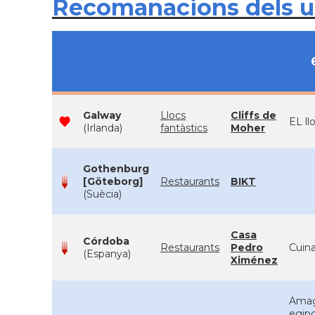
Recomanacions dels 
Galway
Llocs
Cliffs de
EL ll
(Irlanda)
fantàstics
Moher
Gothenburg
[Göteborg]
Restaurants
BIKT
(Suècia)
Casa
Córdoba
Restaurants
Pedro
Cuina
(Espanya)
Ximénez
Amaga
egipc