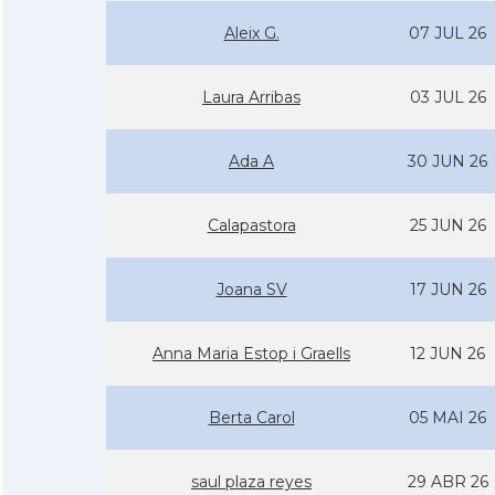
Aleix G.
07 JUL 26
Laura Arribas
03 JUL 26
Ada A
30 JUN 26
Calapastora
25 JUN 26
Joana SV
17 JUN 26
Anna Maria Estop i Graells
12 JUN 26
Berta Carol
05 MAI 26
saul plaza reyes
29 ABR 26