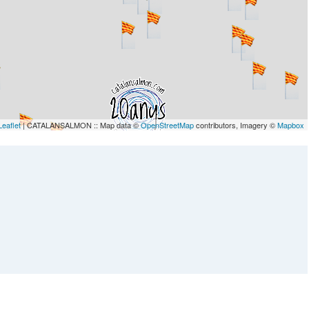
Leaflet
| CATALANSALMON :: Map data ©
OpenStreetMap
contributors, Imagery ©
Mapbox