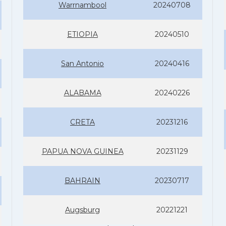
Warrnambool
20240708
ETIOPIA
20240510
San Antonio
20240416
ALABAMA
20240226
CRETA
20231216
PAPUA NOVA GUINEA
20231129
BAHRAIN
20230717
Augsburg
20221221