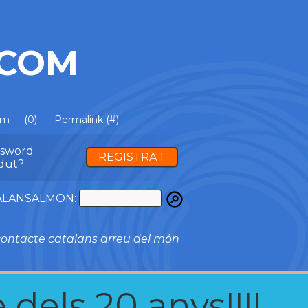
.COM
om
- (0) -
Permalink (#)
ssword
REGISTRA'T
dut?
ATALANSALMON:
ontacte catalans arreu del món
 dels 20 anys!!!!