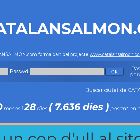
ATALANSALMON
NSALMON.com forma part del projecte
www.catalansalmon.c
Pa
Passwd
per
Buscar ciutat de C
0
28
( 7.636 dies )
mesos i
dies
posant en c
n cop d'ull al site