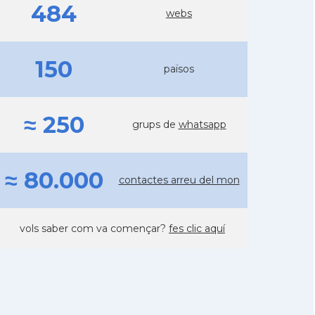
484
webs
150
països
≈ 250
grups de
whatsapp
≈ 80.000
contactes arreu del mon
vols saber com va començar?
fes clic aquí