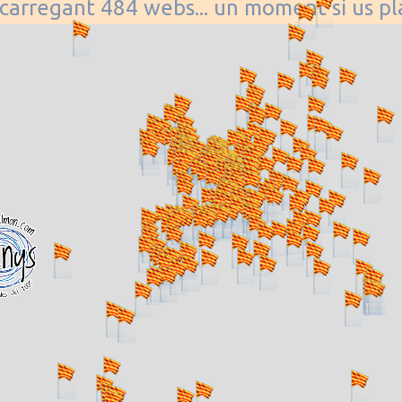
. carregant 484 webs... un moment si us p