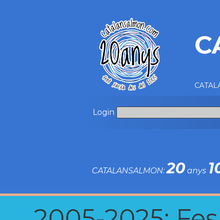
C
CATALA
Login
20
1
CATALANSALMON:
anys
2005-2025: Fes u