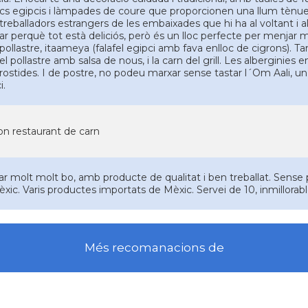
ics egipcis i làmpades de coure que proporcionen una llum tènue i 
reballadors estrangers de les embaixades que hi ha al voltant i al
r perquè tot està deliciós, però és un lloc perfecte per menjar mol
ollastre, itaameya (falafel egipci amb fava enlloc de cigrons). 
l pollastre amb salsa de nous, i la carn del grill. Les alberginies
ostides. I de postre, no podeu marxar sense tastar l´Om Aali, un
i.
n restaurant de carn
r molt molt bo, amb producte de qualitat i ben treballat. Sense 
xic. Varis productes importats de Mèxic. Servei de 10, inmillorable
Més recomanacions de