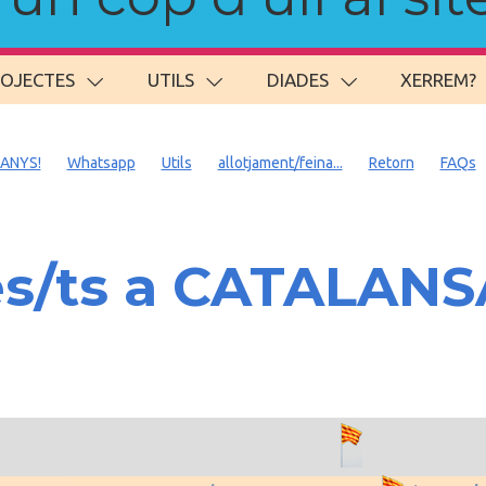
ROJECTES
UTILS
DIADES
XERREM?
 ANYS!
Whatsapp
Utils
allotjament/feina...
Retorn
FAQs
es/ts a CATALAN