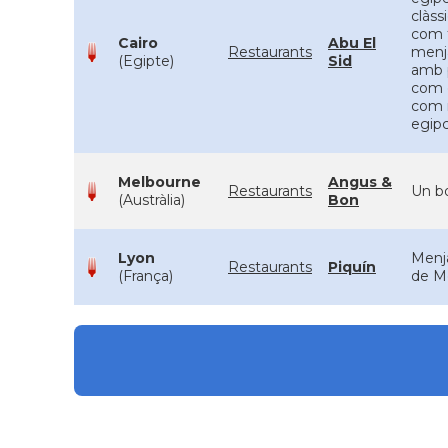
clàss
com t
Cairo
Abu El
Restaurants
menja
(Egipte)
Sid
amb p
com e
com r
egipc
Melbourne
Angus &
Restaurants
Un bo
(Austràlia)
Bon
Lyon
Menja
Restaurants
Piquín
(França)
de Mè