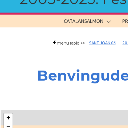
CATALANSALMON
P
menu ràpid >>
SANT JOAN 06
20
Benvingud
+
−