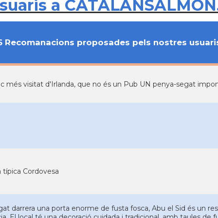
usuaris a CATALANSALMON
6 Recomanacions proposades pels nostres usuari
oc més visitat d'Irlanda, que no és un Pub UN penya-segat impon
 típica Cordovesa
t darrera una porta enorme de fusta fosca, Abu el Sid és un rest
ia. El local té una decoració cuidada i tradicional, amb taules de 