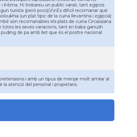
íntima. Hi trobareu un public variat, tant egipcis
gun turista (però pocs).\r\nEs dificil recomanar què
oukhia (un plat tipic de la cuina llevantina i egipcia)
També són recomanables els plats de cuina Circassiana
 en totes les seves variacions, tant en baba ganush
 puding de pa amb llet que és el postre nacional
pretensions i amb un tipus de menjar molt similar al
 la atenció del personal i propietaris.