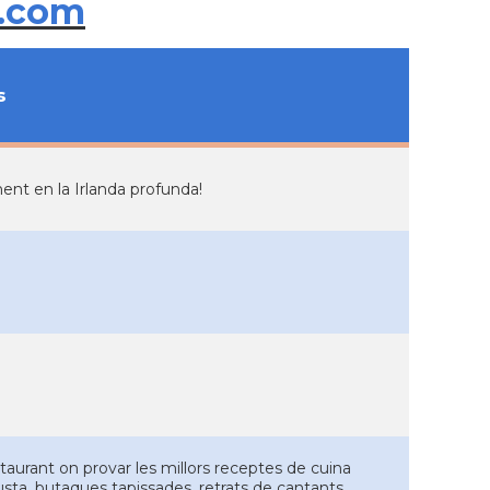
.com
s
ent en la Irlanda profunda!
aurant on provar les millors receptes de cuina
fusta, butaques tapissades, retrats de cantants