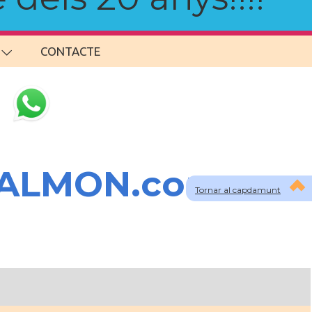
CONTACTE
SALMON.com
Tornar al capdamunt