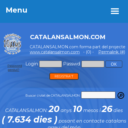
Menu
Menu
CATALANSALMON.COM
CATALANSALMON.com forma part del projecte
www.catalansalmon.com
- (0) -
Permalink (#)
Login
Passwd
Password
perdut?
REGISTRA'T
Buscar ciutat de CATALANSALMON:
20
10
26
CATALANSALMON:
anys
mesos i
dies
( 7.634 dies )
posant en contacte catalans
arreu del món