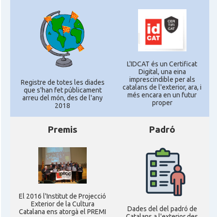
L'IDCAT és un Certificat
Digital, una eina
imprescindible per als
Registre de totes les diades
catalans de l'exterior, ara, i
que s'han fet públicament
més encara en un futur
arreu del món, des de l'any
proper
2018
Premis
Padró
El 2016 l'Institut de Projecció
Exterior de la Cultura
Dades del del padró de
Catalana ens atorgà el PREMI
Catalans a l'exterior des