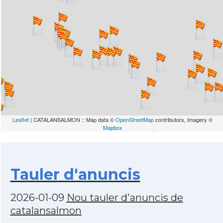
Leaflet
| CATALANSALMON :: Map data ©
OpenStreetMap
contributors, Imagery ©
Mapbox
Tauler d'anuncis
2026-01-09
Nou tauler d'anuncis de
catalansalmon