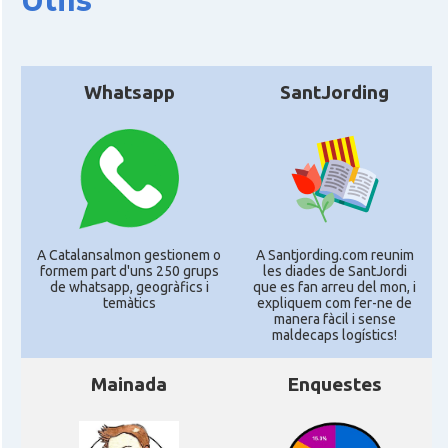
Útils
Whatsapp
SantJording
A Catalansalmon gestionem o
A Santjording.com reunim
formem part d'uns 250 grups
les diades de SantJordi
de whatsapp, geogràfics i
que es fan arreu del mon, i
temàtics
expliquem com fer-ne de
manera fàcil i sense
maldecaps logí­stics!
Mainada
Enquestes