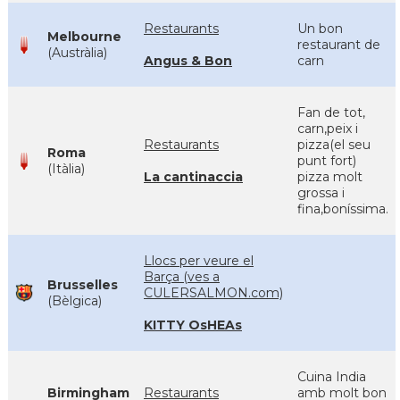
Restaurants
Un bon
Melbourne
restaurant de
(Austràlia)
Angus & Bon
carn
Fan de tot,
carn,peix i
Restaurants
pizza(el seu
Roma
punt fort)
(Itàlia)
La cantinaccia
pizza molt
grossa i
fina,boníssima.
Llocs per veure el
Barça (ves a
Brusselles
CULERSALMON.com)
(Bèlgica)
KITTY OsHEAs
Cuina India
Birmingham
Restaurants
amb molt bon