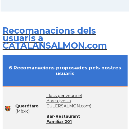
Recomanacions dels
usuaris a
CATALANSALMON.com
6 Recomanacions proposades pels nostres
usuaris
Llocs per veure el
Barça (ves a
Querétaro
CULERSALMON.com)
(Mèxic)
Bar-Restaurant
Familiar 201