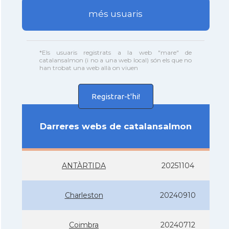
més usuaris
*Els usuaris registrats a la web "mare" de
catalansalmon (i no a una web local) són els que no
han trobat una web allà on viuen
Registrar-t'hi!
Darreres webs de catalansalmon
ANTÀRTIDA
20251104
Charleston
20240910
Coimbra
20240712