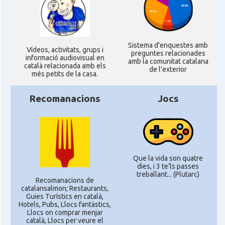
Sistema d'enquestes amb
Ví­deos, activitats, grups i
preguntes relacionades
informació audiovisual en
amb la comunitat catalana
català relacionada amb els
de l'exterior
més petits de la casa.
Recomanacions
Jocs
Que la vida son quatre
dies, i 3 te'ls passes
treballant... (Plutarc)
Recomanacions de
catalansalmon; Restaurants,
Guies Turístics en català,
Hotels, Pubs, Llocs fantàstics,
Llocs on comprar menjar
català, Llocs per veure el