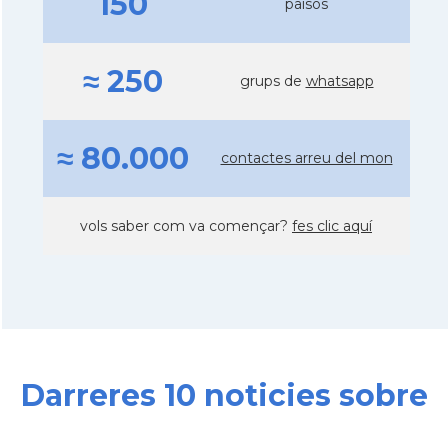
150
països
≈ 250
grups de
whatsapp
≈ 80.000
contactes arreu del mon
vols saber com va començar?
fes clic aquí
Darreres 10 noticies sobre