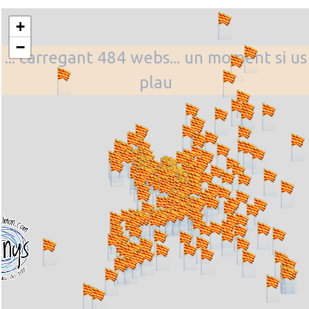
+
−
... carregant 484 webs... un moment si us
plau