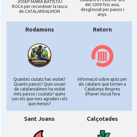
JOSEP MARIA BATISTA I
del 2009 fins avui,
ROCA per reconéixer la tasca
desglossat per paisos i
de CATALANSALMON
anys.
Rodamons
Retorn
Quantes ciutats has visitat?
informació sobre ajuts per
Quants paisos? Quin usuari
als catalans que tornen a
de catalansalmon ha visitat
Catalunya despres
més països i cuutats? quins
d'haver viscut fora
son els que mes agraden i els
que menys?
Sant Joans
Calçotades