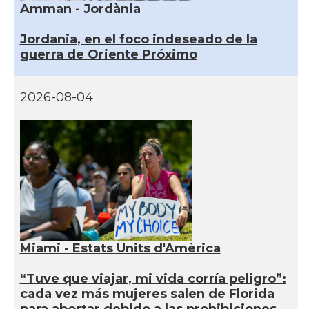
Amman - Jordània
Jordania, en el foco indeseado de la
guerra de Oriente Próximo
2026-08-04
Miami - Estats Units d'Amèrica
“Tuve que viajar, mi vida corría peligro”:
cada vez más mujeres salen de Florida