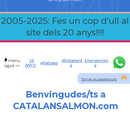
2005-2025: Fes un cop d'ull al
site dels 20 anys!!!!
menu
20
Allotjament
Emergències
whatsapp
ANYS!
a
a
ràpid >>
Tornar al capdamunt
Benvingudes/ts a
CATALANSALMON.com